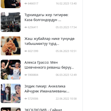
6466517
16.02.2023 13:40
Түркиядагы жер титирөө:
Каза болгондордун ...
6256411
05.03.2023 17:54
Жаш жубайлар нике түнүндө
табышмактуу түрд...
6021399
05.06.2023 10:51
Алекса Грассо: Мен
Шевченкого реванш берүү...
5900804
06.03.2023 12:49
Элдик пикир: Анжелика
Айчүрөк Иманалиеваны...
5729306
22.06.2022 10:58
ЭКСКЛЮЗИВ - Сайкал