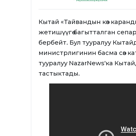
Кытай «Тайвандын көз каран
жетишүүгө багытталган сепа
бербейт. Бул тууралуу Кыта
министрлигинин басма сөз к
тууралуу NazarNews'ка Кытай
тастыктады.