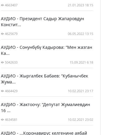
4663407
21.01.2023 18:15
АУДИО - Президент Садыр Жапаровдун
Констит...
4625679
06.05.2022 13:15
АУДИО - Сонунбүбү Кадырова: “Мен жазган
Ка...
5042633
15.09.2021 6:18
АУДИО - Жыргалбек Бабаев: “Кубанычбек
Жума...
4664429
10.02.2021 23:17
АУДИО - Жактоочу: “Депутат Жумалиевдин
16 ...
4634581
10.02.2021 23:02
АУДИО - ...Коронавирус келгенине аябай