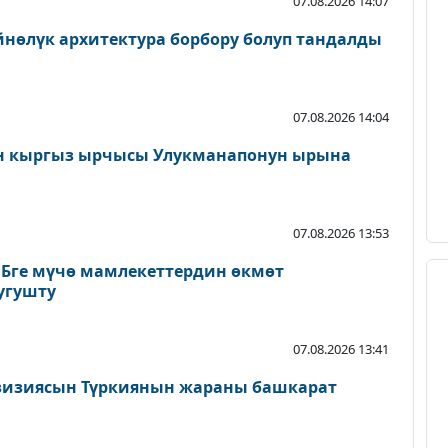
07.08.2026 14:07
нөлүк архитектура борбору болуп тандалды
07.08.2026 14:04
н кыргыз ырчысы Улукманапонун ырына
07.08.2026 13:53
ЭБге мүчө мамлекеттердин өкмөт
угушту
07.08.2026 13:41
изиясын Түркиянын жараны башкарат