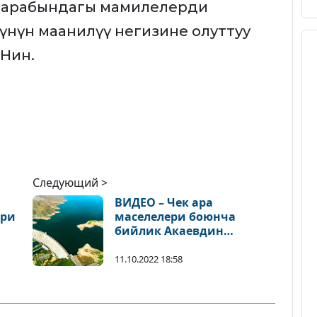
 тарабындагы мамилелерди
үнүн маанилүү негизине олуттуу
 Нин.
Следующий >
ВИДЕО – Чек ара
эри
маселелери боюнча
бийлик Акаевдин
ыкмаларын колдоно
баштады
11.10.2022 18:58