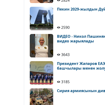
2824
Пекин 2029-жылдын Дүй
2590
ВИДЕО - Никол Пашиня
видео жарыялады
3643
Президент Жапаров ЕА
башчылары менен жол
3185
Сирия армиясынын див