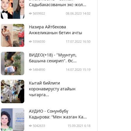
Садыбакасованын экс-жол...
5659922
08.06.2023 14:02
Назира Айтбекова
Анжеликанын бетин ачты
5556030
17.07.2022 16:50
ВИДЕО(+18) - "Муунтуп,
башына секирип". Өс...
5484890
14.07.2020 15:19
Кытай бийлиги
5395231
29.02.2020 23:43
коронавирусту атайын
чыгарга...
АУДИО - Сонунбүбү
Кадырова: “Мен жазган Ка...
5042633
15.09.2021 6:18