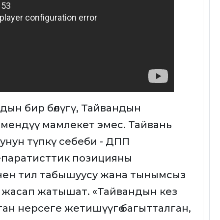
дын бир бөлүгү, Тайвандын
емендүү мамлекет эмес. Тайвань
нун түпкү себеби - ДПП
сепаратисттик позицияны
енен тил табышуусу жана тынымсыз
 жасап жатышат. «Тайвандын кез
ан нерсеге жетишүүгө багытталган,