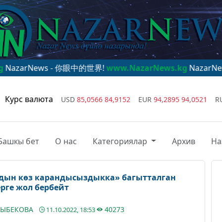
s - 你眼中的世界!
www.NazarNews.kg
NazarNews - dünya g
Курс валюта
USD
85,0566
84,9152
EUR
94,2895
94,0521
R
Башкы бет
О нас
Категориялар
Архив
На
ндын көз карандысыздыкка» багытталган
рге жол бербейт
ЛЫБЕКОВА
40273
11.10.2022, 18:53