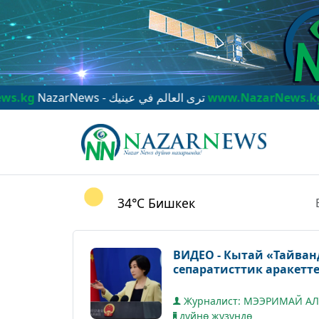
NazarNews - ترى العالم في عينيك
www.NazarNews.kg
NazarNew
34°C
Бишкек
ВИДЕО - Кытай «Тайва
сепаратисттик аракетте
Журналист: МЭЭРИМАЙ А
дүйнө жүзүндө