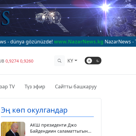
özünüzde!
www.NazarNews.kg
NazarNews - The world in y
KY
UB
0,9274
0,9260
зар TV
Түз эфир
Сайтты башкаруу
Эң көп окулгандар
АКШ президенти Джо
Байдендиин саламаттыгын...