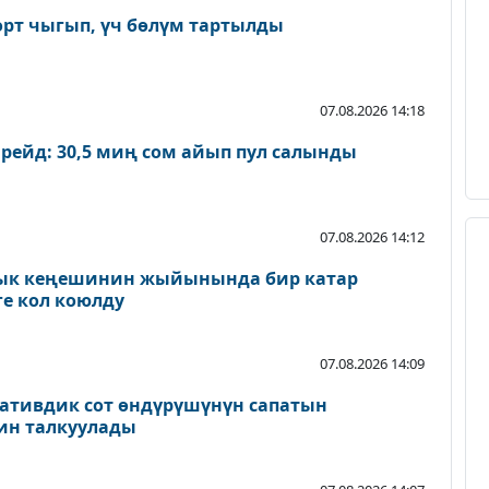
өрт чыгып, үч бөлүм тартылды
07.08.2026 14:18
 рейд: 30,5 миң сом айып пул салынды
07.08.2026 14:12
лык кеңешинин жыйынында бир катар
е кол коюлду
07.08.2026 14:09
ативдик сот өндүрүшүнүн сапатын
ин талкуулады