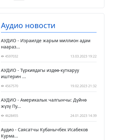
Аудио новости
АУДИО - Израилде жарым миллион адам
наараз...
4597032
13.03.2023 19:22
АУДИО - Түркиядагы издөө-куткаруу
иштерин ...
4567570
19.02.2023 21:32
АУДИО - Америкалык чалгынчы: Дүйнө
жүзү Пу...
4628455
24.01.2023 14:39
Аудио - Саясатчы Кубанычбек Исабеков
Курма...