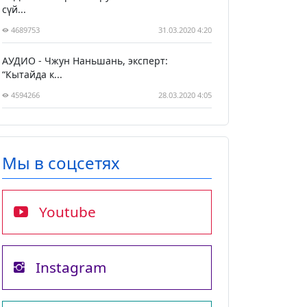
сүй...
4689753
31.03.2020 4:20
АУДИО - Чжун Наньшань, эксперт:
“Кытайда к...
4594266
28.03.2020 4:05
Мы в соцсетях
Youtube
Instagram