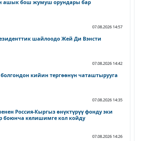
н ашык бош жумуш орундары бар
07.08.2026 14:57
езиденттик шайлоодо Жей Ди Вэнсти
07.08.2026 14:42
 болгондон кийин тергөөнүн чаташтырууга
07.08.2026 14:35
енен Россия-Кыргыз өнүктүрүү фонду эки
р боюнча келишимге кол койду
07.08.2026 14:26