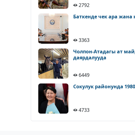
2792
Баткенде чек ара жана
3363
Чолпон-Атадагы ат ма
даярдалууда
6449
Сокулук районунда 198
4733