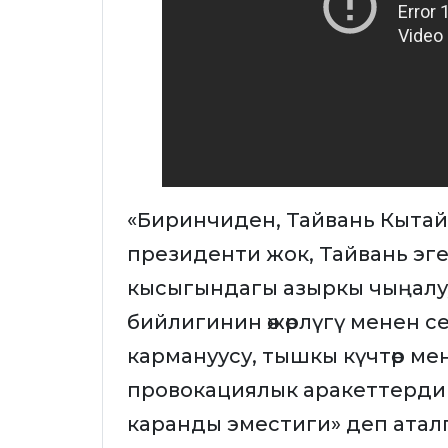
«Биринчиден, Тайвань Кытай
президенти жок, Тайвань эг
кысыгындагы азыркы чыңалуу
бийлигинин өжөрлүгү менен 
кармануусу, тышкы күчтөр м
провокациялык аракеттерди
каранды эместиги» деп аталг