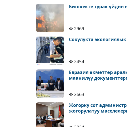
Бишкекте турак үйдөн 
2969
Сокулукта экологиялык
2454
Евразия өкмөттөр ара
маанилүү документтерг
2663
Жогорку сот администр
жогорулатуу маселелер