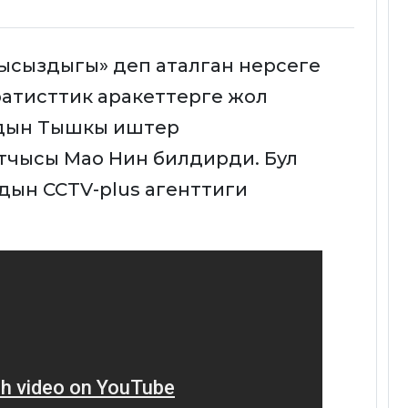
дысыздыгы» деп аталган нерсеге
ратисттик аракеттерге жол
йдын Тышкы иштер
атчысы Мао Нин билдирди. Бул
дын CCTV-plus агенттиги