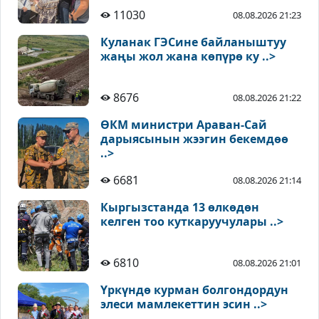
11030
08.08.2026 21:23
Куланак ГЭСине байланыштуу
жаңы жол жана көпүрө ку ..>
8676
08.08.2026 21:22
ӨКМ министри Араван-Сай
дарыясынын жээгин бекемдөө
..>
6681
08.08.2026 21:14
Кыргызстанда 13 өлкөдөн
келген тоо куткаруучулары ..>
6810
08.08.2026 21:01
Үркүндө курман болгондордун
элеси мамлекеттин эсин ..>