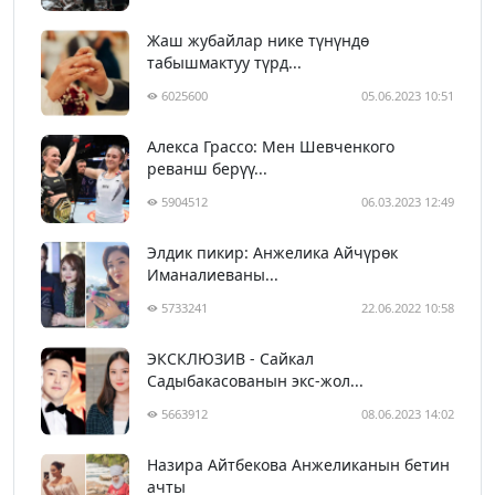
Жаш жубайлар нике түнүндө
табышмактуу түрд...
6025600
05.06.2023 10:51
Алекса Грассо: Мен Шевченкого
реванш берүү...
5904512
06.03.2023 12:49
Элдик пикир: Анжелика Айчүрөк
Иманалиеваны...
5733241
22.06.2022 10:58
ЭКСКЛЮЗИВ - Сайкал
Садыбакасованын экс-жол...
5663912
08.06.2023 14:02
Назира Айтбекова Анжеликанын бетин
ачты