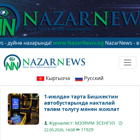
нө назарында!
www.NazarNews.kg
NazarNews - в центр
Кыргызча
Русский
1-июлдан тарта Бишкектин
автобустарында накталай
төлөм толугу менен жоюлат
Журналист: МЭЭРИМ ЭСЕНГУЛ
11929
22.05.2026, 14:08