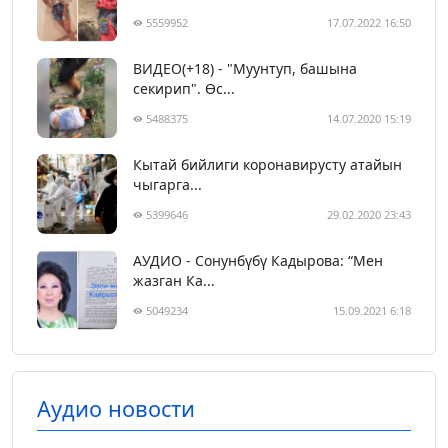
5559952
17.07.2022 16:50
ВИДЕО(+18) - "Муунтуп, башына
секирип". Өс...
5488375
14.07.2020 15:19
Кытай бийлиги коронавирусту атайын
чыгарга...
5399646
29.02.2020 23:43
АУДИО - Сонунбүбү Кадырова: “Мен
жазган Ка...
5049234
15.09.2021 6:18
Аудио новости