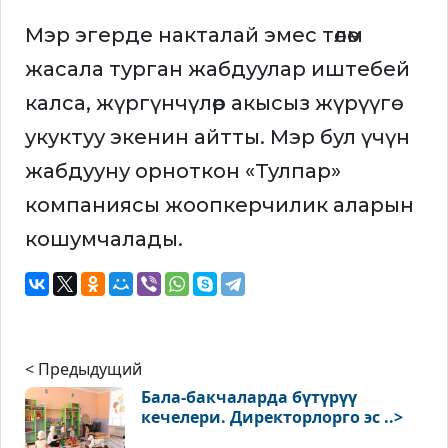
Мэр эгерде накталай эмес төлөм
жасала турган жабдуулар иштебей
калса, жүргүнчүлөр акысыз жүрүүгө
укуктуу экенин айтты. Мэр бул үчүн
жабдууну орноткон «Тулпар»
компаниясы жоопкерчилик аларын
кошумчалады.
< Предыдущий
Бала-бакчаларда бүтүрүү
кечелери. Директорлорго эс ..>