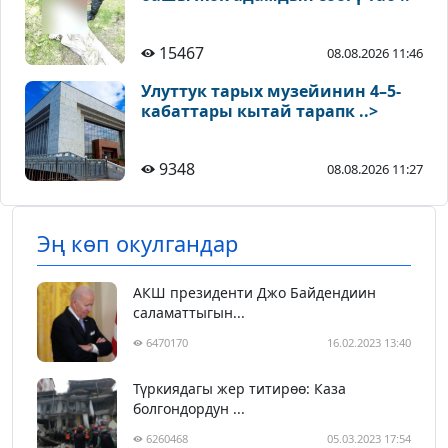
15467
08.08.2026 11:46
Улуттук тарых музейинин 4–5-
кабаттары кытай тарапк ..>
9348
08.08.2026 11:27
Эң көп окулгандар
АКШ президенти Джо Байдендиин
саламаттыгын...
6470170
16.02.2023 13:40
Түркиядагы жер титирөө: Каза
болгондордун ...
6260468
05.03.2023 17:54