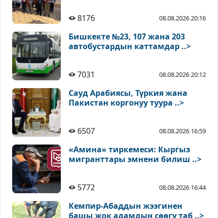
8176
08.08.2026 20:16
Бишкекте №23, 107 жана 203
автобустардын каттамдар ..>
7031
08.08.2026 20:12
Сауд Арабиясы, Түркия жана
Пакистан коргонуу туура ..>
6507
08.08.2026 16:59
«Амина» тиркемеси: Кыргыз
мигранттары эмнени билиш ..>
5772
08.08.2026 16:44
Кемпир-Абаддын жээгинен
башы жок адамдын сөөгү таб ..>