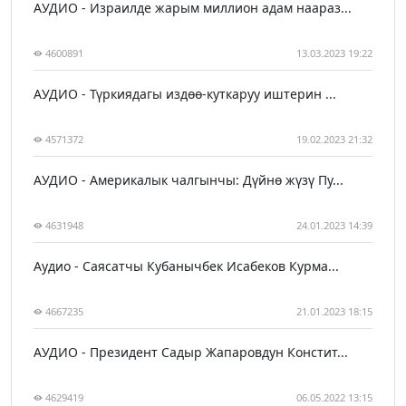
АУДИО - Израилде жарым миллион адам наараз...
4600891
13.03.2023 19:22
АУДИО - Түркиядагы издөө-куткаруу иштерин ...
4571372
19.02.2023 21:32
АУДИО - Америкалык чалгынчы: Дүйнө жүзү Пу...
4631948
24.01.2023 14:39
Аудио - Саясатчы Кубанычбек Исабеков Курма...
4667235
21.01.2023 18:15
АУДИО - Президент Садыр Жапаровдун Констит...
4629419
06.05.2022 13:15