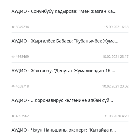
АУДИО - Сонунбүбү Кадырова: “Мен жазган Ка...
5049234
15.09.2021 6:18
АУДИО - Жыргалбек Бабаев: “Кубанычбек Жума...
4668469
10.02.2021 23:17
АУДИО - Жактоочу: “Депутат Жумалиевдин 16 ...
4638718
10.02.2021 23:02
АУДИО - ...Коронавирус келгенине аябай сүй...
4693562
31.03.2020 4:20
АУДИО - Чжун Наньшань, эксперт: “Кытайда к...