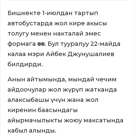
Бишкекте 1-июлдан тартып
автобустарда жол кире акысы
толугу менен накталай эмес
формага өтөт. Бул тууралуу 22-майда
калаа мэри Айбек Джунушалиев
билдирди.
Анын айтымында, мындай чечим
айдоочулар жол жүрүп жатканда
алаксыбашы үчүн жана жол
киренин баасындагы
айырмачылыкты жоюу максатында
кабыл алынды.