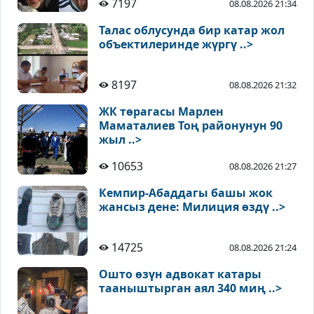
7197
08.08.2026 21:34
Талас облусунда бир катар жол
объектилеринде жүргү ..>
8197
08.08.2026 21:32
ЖК төрагасы Марлен
Маматалиев Тоң районунун 90
жыл ..>
10653
08.08.2026 21:27
Кемпир-Абаддагы башы жок
жансыз дене: Милиция өздү ..>
14725
08.08.2026 21:24
Ошто өзүн адвокат катары
тааныштырган аял 340 миң ..>