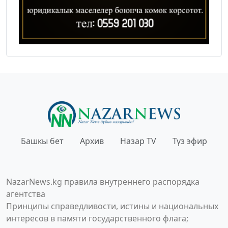
Башкы бет
Архив
Назар TV
Түз эфир
NazarNews.kg правила внутреннего распорядка
агентства
Принципы справедливости, истины и национальных
интересов в памяти государственного флага;