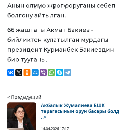
Анын өлүмүнө жүрөгү ооруганы себеп
болгону айтылган.
66 жаштагы Акмат Бакиев -
бийликтен кулатылган мурдагы
президент Курманбек Бакиевдин
бир тууганы.
< Предыдущий
Акбалык Жумалиева БШК
төрагасынын орун басары болд
..>
14.04.2026 17:17