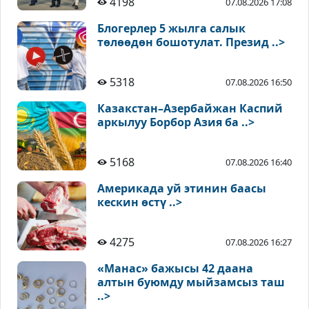
4198
07.08.2026 17:08
Блогерлер 5 жылга салык
төлөөдөн бошотулат. Презид ..>
5318
07.08.2026 16:50
Казакстан–Азербайжан Каспий
аркылуу Борбор Азия ба ..>
5168
07.08.2026 16:40
Америкада уй этинин баасы
кескин өстү ..>
4275
07.08.2026 16:27
«Манас» бажысы 42 даана
алтын буюмду мыйзамсыз таш
..>