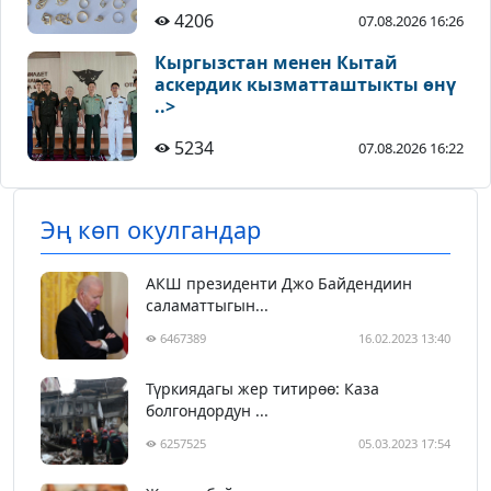
4206
07.08.2026 16:26
Кыргызстан менен Кытай
аскердик кызматташтыкты өнү
..>
5234
07.08.2026 16:22
Эң көп окулгандар
АКШ президенти Джо Байдендиин
саламаттыгын...
6467389
16.02.2023 13:40
Түркиядагы жер титирөө: Каза
болгондордун ...
6257525
05.03.2023 17:54