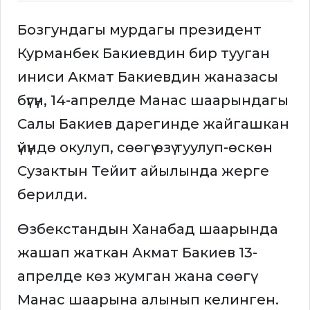
Бозгундагы мурдагы президент
Курманбек Бакиевдин бир тууган
иниси Акмат Бакиевдин жаназасы
бүгүн, 14-апрелде Манас шаарындагы
Салы Бакиев дарегинде жайгашкан
үйүндө окулуп, сөөгү өзү туулуп-өскөн
Сузактын Тейит айылында жерге
берилди.
Өзбекстандын Ханабад шаарында
жашап жаткан Акмат Бакиев 13-
апрелде көз жумган жана сөөгү
Манас шаарына алынып келинген.