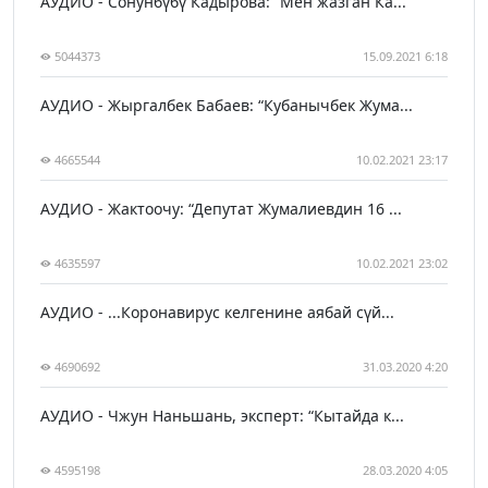
АУДИО - Сонунбүбү Кадырова: “Мен жазган Ка...
5044373
15.09.2021 6:18
АУДИО - Жыргалбек Бабаев: “Кубанычбек Жума...
4665544
10.02.2021 23:17
АУДИО - Жактоочу: “Депутат Жумалиевдин 16 ...
4635597
10.02.2021 23:02
АУДИО - ...Коронавирус келгенине аябай сүй...
4690692
31.03.2020 4:20
АУДИО - Чжун Наньшань, эксперт: “Кытайда к...
4595198
28.03.2020 4:05