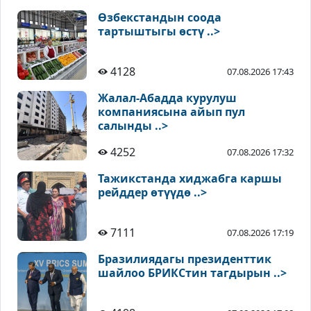
Өзбекстандын соода
тартыштыгы өстү ..>
4128
07.08.2026 17:43
Жалал-Абадда курулуш
компаниясына айып пул
салынды ..>
4252
07.08.2026 17:32
Тажикстанда хиджабга каршы
рейддер өтүүдө ..>
7111
07.08.2026 17:19
Бразилиядагы президенттик
шайлоо БРИКСтин тагдырын ..>