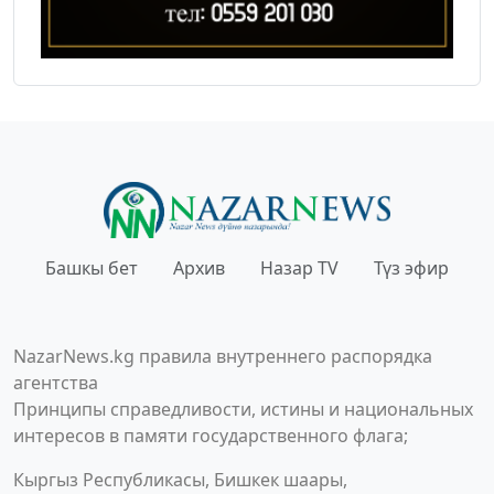
Башкы бет
Архив
Назар TV
Түз эфир
NazarNews.kg правила внутреннего распорядка
агентства
Принципы справедливости, истины и национальных
интересов в памяти государственного флага;
Кыргыз Республикасы, Бишкек шаары,