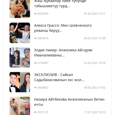
Жаш жубайлар нике түнүндө
табышмактуу түрд...
6022504
05.06.2023 10:51
Алекса Грассо: Мен Шевченкого
реванш берүү...
5901816
06.03.2023 12:49
Элдик пикир: Анжелика Айчүрөк
Иманалиеваны...
5730287
22.06.2022 10:58
ЭКСКЛЮЗИВ - Сайкал
Садыбакасованын экс-жол...
5660867
08.06.2023 14:02
Назира Айтбекова Анжеликанын бетин
ачты
5557127
17.07.2022 16:50