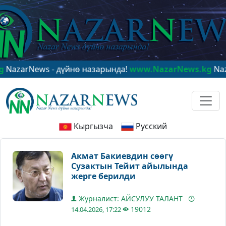
News - дүйнө назарында!
www.NazarNews.kg
NazarNews
Кыргызча
Русский
Акмат Бакиевдин сөөгү
Сузактын Тейит айылында
жерге берилди
Журналист: АЙСУЛУУ ТАЛАНТ
19012
14.04.2026, 17:22