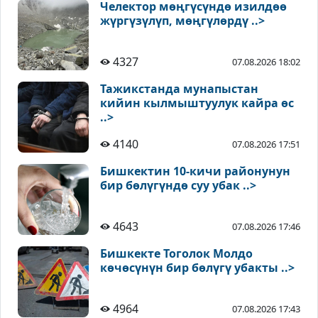
Челектор мөңгүсүндө изилдөө
жүргүзүлүп, мөңгүлөрдү ..>
4327
07.08.2026 18:02
Тажикстанда мунапыстан
кийин кылмыштуулук кайра өс
..>
4140
07.08.2026 17:51
Бишкектин 10-кичи районунун
бир бөлүгүндө суу убак ..>
4643
07.08.2026 17:46
Бишкекте Тоголок Молдо
көчөсүнүн бир бөлүгү убакты ..>
4964
07.08.2026 17:43