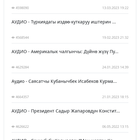
4598090
13.03.2023 19:22
АУДИО - Түркиядагы издөө-куткаруу иштерин ...
4568544
19.02.2023 21:32
АУДИО - Америкалык чалгынчы: Дүйнө жүзү Пу...
4629284
24.01.2023 14:39
Аудио - Саясатчы Кубанычбек Исабеков Курма...
4664357
21.01.2023 18:15
АУДИО - Президент Садыр Жапаровдун Констит...
4626622
06.05.2022 13:15