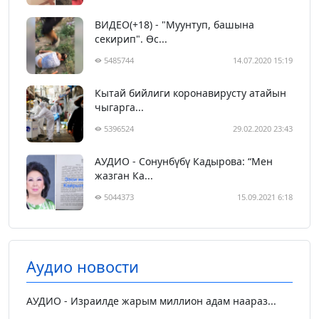
ВИДЕО(+18) - "Муунтуп, башына
секирип". Өс...
5485744
14.07.2020 15:19
Кытай бийлиги коронавирусту атайын
чыгарга...
5396524
29.02.2020 23:43
АУДИО - Сонунбүбү Кадырова: “Мен
жазган Ка...
5044373
15.09.2021 6:18
Аудио новости
АУДИО - Израилде жарым миллион адам наараз...