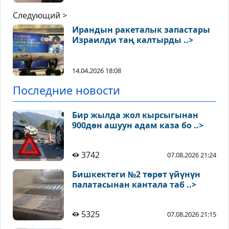
Следующий >
Ирандын ракеталык запастары
Израилди таң калтырды ..>
14.04.2026 18:08
Последние новости
Бир жылда жол кырсыгынан
900дөн ашуун адам каза бо ..>
3742
07.08.2026 21:24
Бишкектеги №2 төрөт үйүнүн
палатасынан кантала таб ..>
5325
07.08.2026 21:15