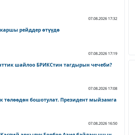
07.08.2026 17:32
 каршы рейддер өтүүдө
07.08.2026 17:19
нттик шайлоо БРИКСтин тагдырын чечеби?
07.08.2026 17:08
ык төлөөдөн бошотулат. Президент мыйзамга
07.08.2026 16:50
 Каспий аркылуу Борбор Азия байланышын