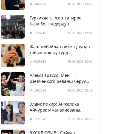
6468388
16.02.2023 13:40
Түркиядагы жер титирөө:
Каза болгондордун ...
6258716
05.03.2023 17:54
Жаш жубайлар нике түнүндө
табышмактуу түрд...
6023810
05.06.2023 10:51
Алекса Грассо: Мен
Шевченкого реванш берүү...
5902724
06.03.2023 12:49
Элдик пикир: Анжелика
Айчүрөк Иманалиеваны...
5731678
22.06.2022 10:58
ЭКСКЛЮЗИВ - Сайкал