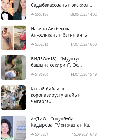
Садыбакасованын экс-жол...
5662186
08.06.2023 14:02
Назира Айтбекова
Анжеликанын бетин ачты
5558312
17.07.2022 16:50
ВИДЕО(+18) - "Муунтуп,
башына секирип". Өс...
5486900
14.07.2020 15:19
Кытай бийлиги
5397741
29.02.2020 23:43
коронавирусту атайын
чыгарга...
АУДИО - Сонунбүбү
Кадырова: “Мен жазган Ка...
5045839
15.09.2021 6:18