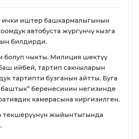
к ички иштер башкармалыгынын
коомдук автобуста жүргүнчү кызга
анын билдирди.
ам болуп чыкты. Милиция шектүү
баш ийбей, тартип сакчыларын
омдук тартипти бузганын айтты. Буга
ейбаштык” беренесинин негизинде
ативдик камерасына киргизилген.
на текшерүүнүн жыйынтыгында
.