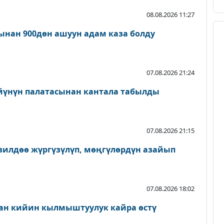
08.08.2026 11:27
нан 900дөн ашуун адам каза болду
07.08.2026 21:24
йүнүн палатасынан кантала табылды
07.08.2026 21:15
зилдөө жүргүзүлүп, мөңгүлөрдүн азайып
07.08.2026 18:02
ан кийин кылмыштуулук кайра өстү