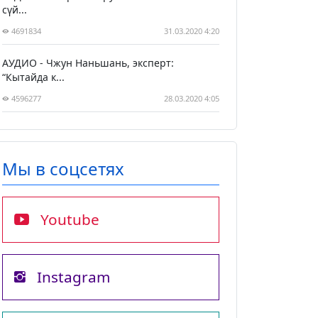
сүй...
4691834
31.03.2020 4:20
АУДИО - Чжун Наньшань, эксперт:
“Кытайда к...
4596277
28.03.2020 4:05
Мы в соцсетях
Youtube
Instagram