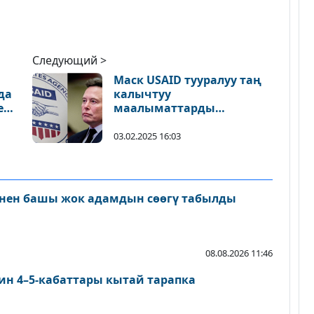
Следующий >
Маск USAID тууралуу таң
да
калычтуу
е
маалыматтарды
ачыктады
03.02.2025 16:03
нен башы жок адамдын сөөгү табылды
08.08.2026 11:46
ин 4–5-кабаттары кытай тарапка