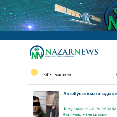
34°C
Бишкек
Автобуста кызга ыдык 
Журналист: АЙСУЛУУ ТАЛ
кылмыш жана кырсык