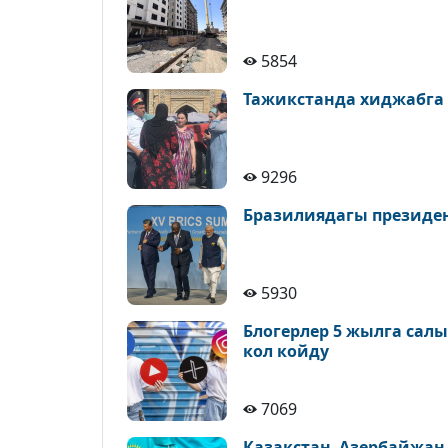
5854
Тажикстанда хиджабга
9296
Бразилиядагы президе
5930
Блогерлер 5 жылга сал
кол койду
7069
Казакстан–Азербайжан