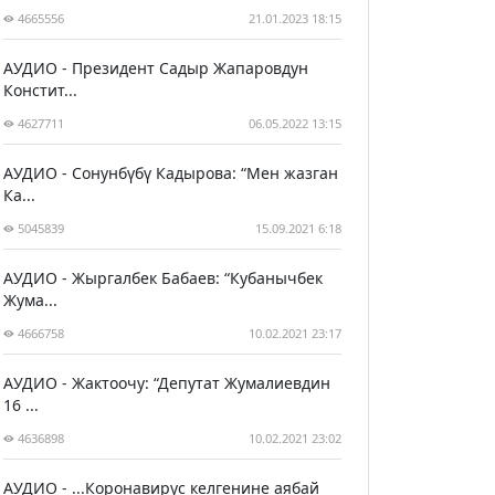
4665556
21.01.2023 18:15
АУДИО - Президент Садыр Жапаровдун
Констит...
4627711
06.05.2022 13:15
АУДИО - Сонунбүбү Кадырова: “Мен жазган
Ка...
5045839
15.09.2021 6:18
АУДИО - Жыргалбек Бабаев: “Кубанычбек
Жума...
4666758
10.02.2021 23:17
АУДИО - Жактоочу: “Депутат Жумалиевдин
16 ...
4636898
10.02.2021 23:02
АУДИО - ...Коронавирус келгенине аябай