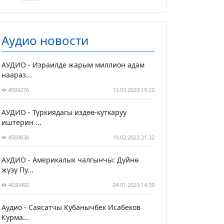
Аудио новости
АУДИО - Израилде жарым миллион адам
наараз...
4599276
13.03.2023 19:22
АУДИО - Түркиядагы издөө-куткаруу
иштерин ...
4569838
19.02.2023 21:32
АУДИО - Америкалык чалгынчы: Дүйнө
жүзү Пу...
4630492
24.01.2023 14:39
Аудио - Саясатчы Кубанычбек Исабеков
Курма...