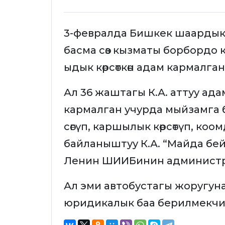
3-февралда Бишкек шаарды
басма сөз кызматы борбордо 
ыдык көрсөткөн адам кармалг
Ал 36 жаштагы К.А. аттуу ад
кармалган учурда мыйзамга 
сөгүп, каршылык көрсөтүп, ко
байланыштуу К.А. “Майда б
Ленин ШИИБинин администр
Ал эми автобустагы жоругу
юридикалык баа берилмекчи