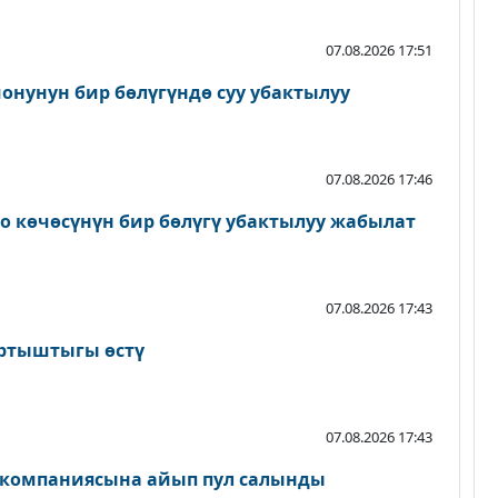
07.08.2026 17:51
онунун бир бөлүгүндө суу убактылуу
07.08.2026 17:46
о көчөсүнүн бир бөлүгү убактылуу жабылат
07.08.2026 17:43
артыштыгы өстү
07.08.2026 17:43
 компаниясына айып пул салынды