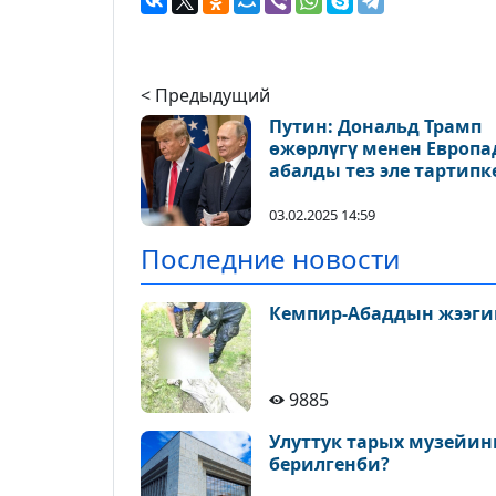
< Предыдущий
Путин: Дональд Трамп
өжөрлүгү менен Европа
абалды тез эле тартипк
келтире алат
03.02.2025 14:59
Последние новости
Кемпир-Абаддын жээги
9885
Улуттук тарых музейин
берилгенби?