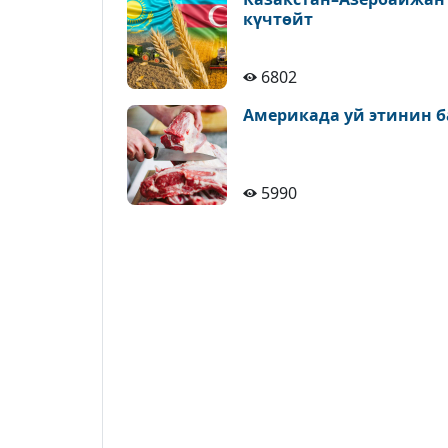
күчтөйт
6802
Америкада уй этинин б
5990