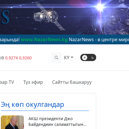
w.NazarNews.kg
NazarNews - в центре мирового внима
KY
UB
0,9274
0,9260
зар TV
Түз эфир
Сайтты башкаруу
Эң көп окулгандар
АКШ президенти Джо
Байдендиин саламаттыгын...