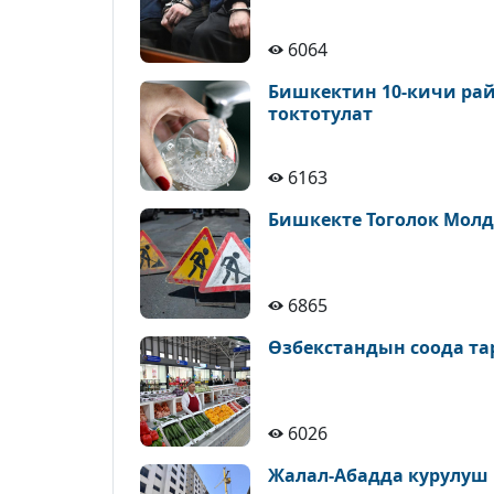
6064
Бишкектин 10-кичи рай
токтотулат
6163
Бишкекте Тоголок Молд
6865
Өзбекстандын соода т
6026
Жалал-Абадда курулуш