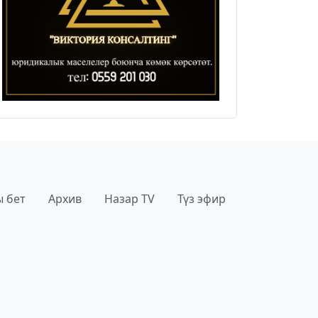
 бет
Архив
Назар TV
Түз эфир