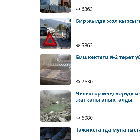
6363
Бир жылда жол кырсыгы
5863
Бишкектеги №2 төрөт ү
7630
Челектор мөңгүсүндө и
жатканы аныкталды
6080
Тажикстанда мунапыст