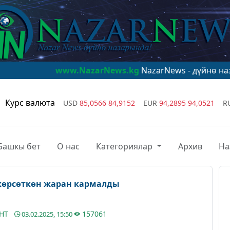
www.NazarNews.kg
NazarNews - дүйнө назарында!
ww
Курс валюта
USD
85,0566
84,9152
EUR
94,2895
94,0521
R
Башкы бет
О нас
Категориялар
Архив
На
көрсөткөн жаран кармалды
АНТ
157061
03.02.2025, 15:50