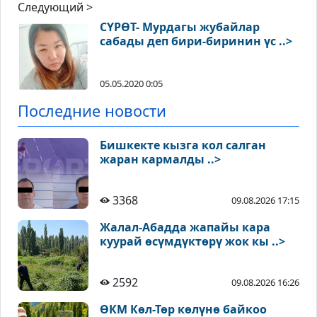
Следующий >
СҮРӨТ- Мурдагы жубайлар
сабады деп бири-биринин үс ..>
05.05.2020 0:05
Последние новости
Бишкекте кызга кол салган
жаран кармалды ..>
3368
09.08.2026 17:15
Жалал-Абадда жапайы кара
куурай өсүмдүктөрү жок кы ..>
2592
09.08.2026 16:26
ӨКМ Көл-Төр көлүнө байкоо