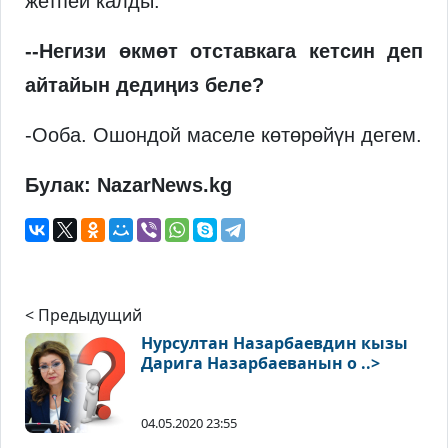
жетпей калды.
--Негизи өкмөт отставкага кетсин деп
айтайын дедиңиз беле?
-Ооба. Ошондой маселе көтөрөйүн дегем.
Булак: NazarNews.kg
< Предыдущий
Нурсултан Назарбаевдин кызы
Дарига Назарбаеванын о ..>
04.05.2020 23:55