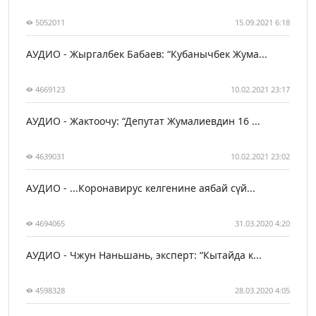
5052011
15.09.2021 6:18
АУДИО - Жыргалбек Бабаев: “Кубанычбек Жума...
4669123
10.02.2021 23:17
АУДИО - Жактоочу: “Депутат Жумалиевдин 16 ...
4639031
10.02.2021 23:02
АУДИО - ...Коронавирус келгенине аябай сүй...
4694065
31.03.2020 4:20
АУДИО - Чжун Наньшань, эксперт: “Кытайда к...
4598328
28.03.2020 4:05