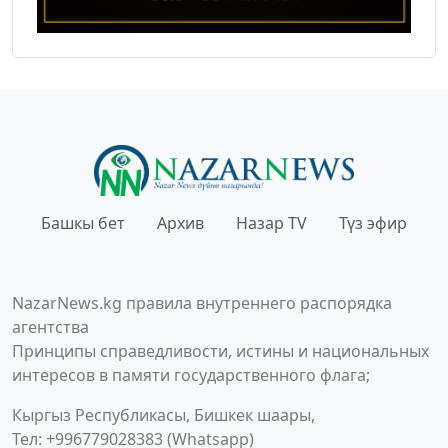
Башкы бет
Архив
Назар TV
Түз эфир
NazarNews.kg правила внутреннего распорядка
агентства
Принципы справедливости, истины и национальных
интересов в памяти государственного флага;
Кыргыз Республикасы, Бишкек шаары,
Тел: +996779028383 (Whatsapp)