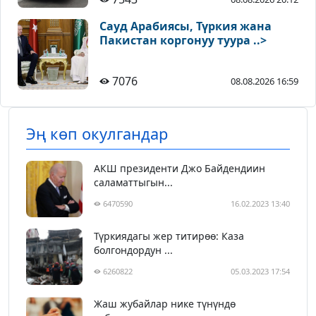
Сауд Арабиясы, Түркия жана
Пакистан коргонуу туура ..>
7076
08.08.2026 16:59
Эң көп окулгандар
АКШ президенти Джо Байдендиин
саламаттыгын...
6470590
16.02.2023 13:40
Түркиядагы жер титирөө: Каза
болгондордун ...
6260822
05.03.2023 17:54
Жаш жубайлар нике түнүндө