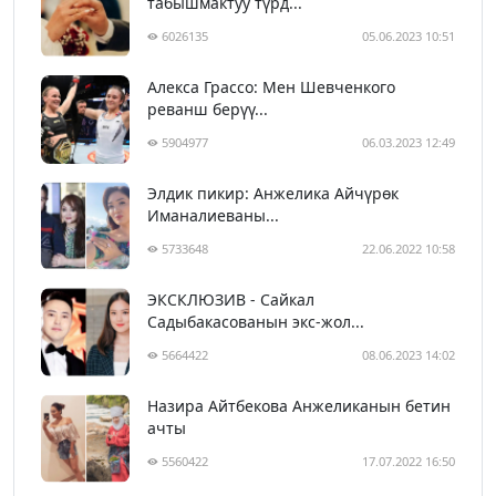
табышмактуу түрд...
6026135
05.06.2023 10:51
Алекса Грассо: Мен Шевченкого
реванш берүү...
5904977
06.03.2023 12:49
Элдик пикир: Анжелика Айчүрөк
Иманалиеваны...
5733648
22.06.2022 10:58
ЭКСКЛЮЗИВ - Сайкал
Садыбакасованын экс-жол...
5664422
08.06.2023 14:02
Назира Айтбекова Анжеликанын бетин
ачты
5560422
17.07.2022 16:50