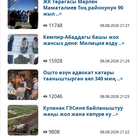
ЖК төрагасы Марлен
Маматалиев Тоң районунун 90
жыл ..>
11748
08.08.2026 21:27
Кемпир-Абаддагы башы жок
жансыз дене: Милиция өздү ..>
15928
08.08.2026 21:24
Ошто өзүн адвокат катары
тааныштырган аял 340 миң ..>
12046
08.08.2026 21:23
Куланак ГЭСине байланыштуу
жаңы жол жана көпүрө ку ..>
9808
08.08.2026 21:22