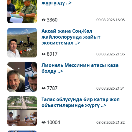
жүргүздү ..>
3360
09.08.2026 16:05
Аксай жана Соң-Көл
жайлоолорунда жайыт
экосистемал ..>
8917
08.08.2026 21:36
Лионель Мессинин атасы каза
болду ..>
7787
08.08.2026 21:34
Талас облусунда бир катар жол
объектилеринде жүргү ..>
10004
08.08.2026 21:32