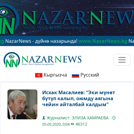
rNews - дүйнө назарында!
www.NazarNews.kg
NazarNew
Кыргызча
Русский
Исхак Масалиев: “Эки мүнөт
бүтүп калып, оюмду аягына
чейин айталбай калдым”
Журналист: ЭЛИЗА ХАМРАЕВА
46312
05.05.2020, 0:04