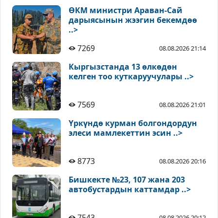
ӨКМ министри Араван-Сай
дарыясынын жээгин бекемдөө
..>
7269
08.08.2026 21:14
Кыргызстанда 13 өлкөдөн
келген тоо куткаруучулары ..>
7569
08.08.2026 21:01
Үркүндө курман болгондордун
элеси мамлекеттин эсин ..>
8773
08.08.2026 20:16
Бишкекте №23, 107 жана 203
автобустардын каттамдар ..>
7543
08.08.2026 20:12