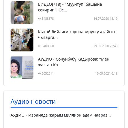
ВИДЕО(+18) - "Муунтуп, башына
секирип". Өс...
5488878
14.07.2020 15:19
Кытай бийлиги коронавирусту атайын
чыгарга...
5400060
29.02.2020 23:43
АУДИО - Сонунбүбү Кадырова: “Мен
жазган Ка...
5052011
15.09.2021 6:18
Аудио новости
АУДИО - Израилде жарым миллион адам наараз...