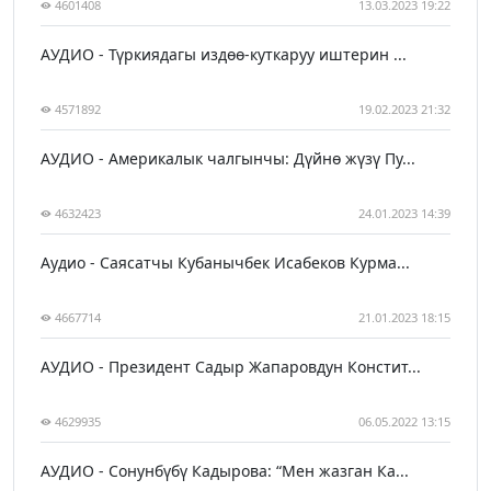
4601408
13.03.2023 19:22
АУДИО - Түркиядагы издөө-куткаруу иштерин ...
4571892
19.02.2023 21:32
АУДИО - Америкалык чалгынчы: Дүйнө жүзү Пу...
4632423
24.01.2023 14:39
Аудио - Саясатчы Кубанычбек Исабеков Курма...
4667714
21.01.2023 18:15
АУДИО - Президент Садыр Жапаровдун Констит...
4629935
06.05.2022 13:15
АУДИО - Сонунбүбү Кадырова: “Мен жазган Ка...