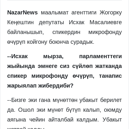
NazarNews
маалымат агенттиги Жогорку
Кеңештин депутаты Исхак Масалиевге
байланышып, спикердин микрофонду
өчүрүп койгону боюнча сурадык.
--Исхак мырза, парламенттеги
жыйында эмнеге сиз сүйлөп жатканда
спикер микрофонду өчүрүп, танапис
жарыялап жибердиби?
--Бизге эки гана мүнөттөн убакыт берилет
да. Ошол эки мүнөт бүтүп калып, оюмду
аягына чейин айталбай калдым. Убакыт