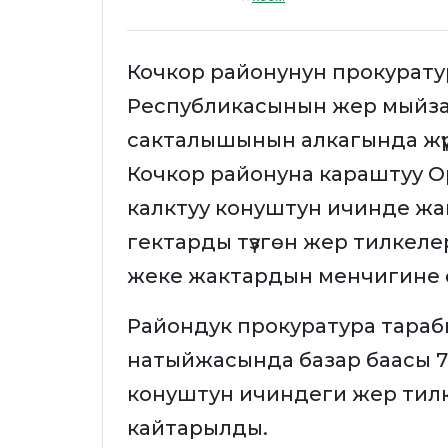
Кочкор районунун прокурат
Республикасынын жер мыйз
сакталышынын алкагында жүрг
Кочкор районуна караштуу О
калктуу конуштун ичинде жа
гектарды түзгөн жер тилкел
жеке жактардын менчигине ө
Райондук прокуратура тараб
натыйжасында базар баасы 7 
конуштун ичиндеги жер тил
кайтарылды.