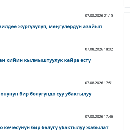
07.08.2026 21:15
зилдөө жүргүзүлүп, мөңгүлөрдүн азайып
07.08.2026 18:02
ан кийин кылмыштуулук кайра өстү
07.08.2026 17:51
онунун бир бөлүгүндө суу убактылуу
07.08.2026 17:46
о көчөсүнүн бир бөлүгү убактылуу жабылат