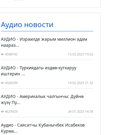
Аудио новости
АУДИО - Израилде жарым миллион адам
наараз...
4598742
13.03.2023 19:22
АУДИО - Түркиядагы издөө-куткаруу
иштерин ...
4569299
19.02.2023 21:32
АУДИО - Америкалык чалгынчы: Дүйнө
жүзү Пу...
4629929
24.01.2023 14:39
Аудио - Саясатчы Кубанычбек Исабеков
Курма...