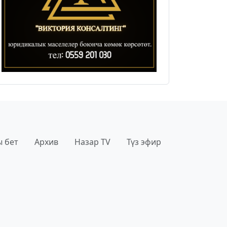
 бет
Архив
Назар TV
Түз эфир