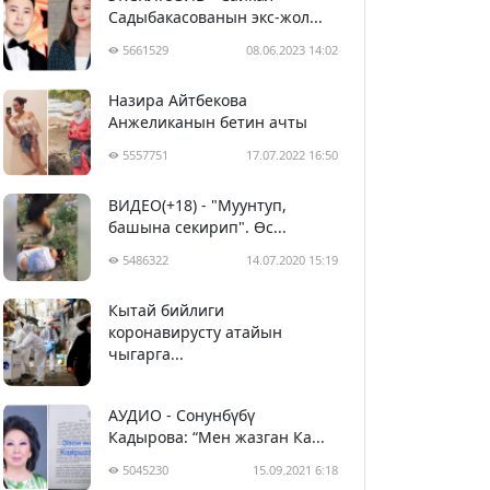
Садыбакасованын экс-жол...
5661529
08.06.2023 14:02
Назира Айтбекова
Анжеликанын бетин ачты
5557751
17.07.2022 16:50
ВИДЕО(+18) - "Муунтуп,
башына секирип". Өс...
5486322
14.07.2020 15:19
Кытай бийлиги
5397192
29.02.2020 23:43
коронавирусту атайын
чыгарга...
АУДИО - Сонунбүбү
Кадырова: “Мен жазган Ка...
5045230
15.09.2021 6:18