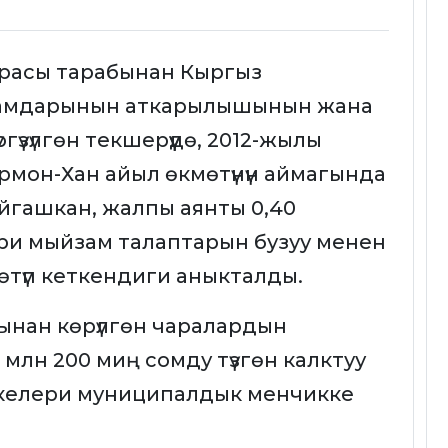
урасы тарабынан Кыргыз
амдарынын аткарылышынын жана
үзүлгөн текшерүүдө, 2012-жылы
рмон-Хан айыл өкмөтүнүн аймагында
йгашкан, жалпы аянты 0,40
ери мыйзам талаптарын бузуу менен
түп кеткендиги аныкталды.
ынан көрүлгөн чаралардын
млн 200 миң сомду түзгөн калктуу
келери муниципалдык менчикке