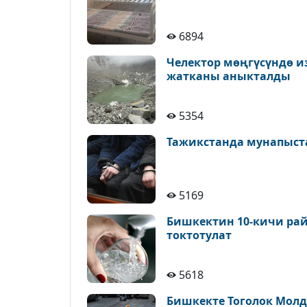
6894
Челектор мөңгүсүндө и
жатканы аныкталды
5354
Тажикстанда мунапыст
5169
Бишкектин 10-кичи рай
токтотулат
5618
Бишкекте Тоголок Молд