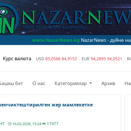
www.NazarNews.kg
NazarNews - дүйнө назарында!
www
Курс валюта
USD
85,0566
84,9152
EUR
94,2895
94,0521
R
Башкы бет
О нас
Категориялар
Архив
На
енчиктештирилген жер мамлекетке
АНТ
17477
16.02.2026, 15:24