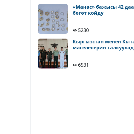
«Манас» бажысы 42 да
бөгөт койду
5230
Кыргызстан менен Кыт
маселелерин талкуула
6531