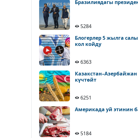
Бразилиядагы президе
5284
Блогерлер 5 жылга сал
кол койду
6363
Казакстан–Азербайжан
күчтөйт
6251
Америкада уй этинин б
5184