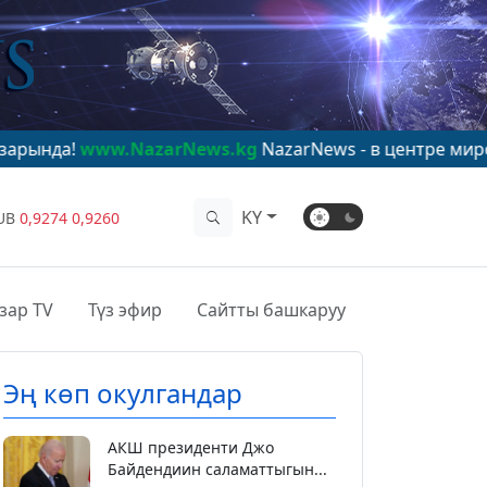
.NazarNews.kg
NazarNews - в центре мирового внима
KY
UB
0,9274
0,9260
зар TV
Түз эфир
Сайтты башкаруу
Эң көп окулгандар
АКШ президенти Джо
Байдендиин саламаттыгын...