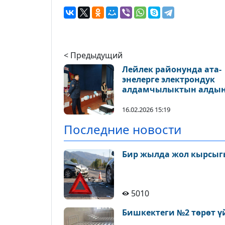
< Предыдущий
Лейлек районунда ата-
энелерге электрондук
алдамчылыктын алды
алуу боюнча түшүндүрү
иштери жүргүзүлдү
16.02.2026 15:19
Последние новости
Бир жылда жол кырсыгы
5010
Бишкектеги №2 төрөт ү