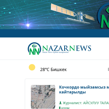
28°C
Бишкек
Кочкордо мыйзамсыз м
кайтарылды
Журналист: АЙСУЛУУ ТАЛ
коом