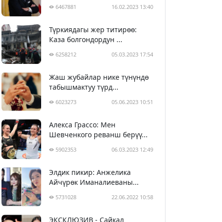
6467881
16.02.2023 13:40
Түркиядагы жер титирөө:
Каза болгондордун ...
6258212
05.03.2023 17:54
Жаш жубайлар нике түнүндө
табышмактуу түрд...
6023273
05.06.2023 10:51
Алекса Грассо: Мен
Шевченкого реванш берүү...
5902353
06.03.2023 12:49
Элдик пикир: Анжелика
Айчүрөк Иманалиеваны...
5731028
22.06.2022 10:58
ЭКСКЛЮЗИВ - Сайкал