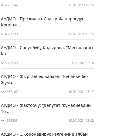
4665144
21.01.2023 18:15
АУДИО - Президент Садыр Жапаровдун
Констит...
4627230
06.05.2022 13:15
АУДИО - Сонунбүбү Кадырова: “Мен жазган
Ка...
5045230
15.09.2021 6:18
АУДИО - Жыргалбек Бабаев: “Кубанычбек
Жума...
4666107
10.02.2021 23:17
АУДИО - Жактоочу: “Депутат Жумалиевдин
16 ...
4636205
10.02.2021 23:02
АУДИО - ...Коронавирус келгенине аябай