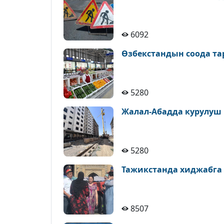
6092
Өзбекстандын соода т
5280
Жалал-Абадда курулуш
5280
Тажикстанда хиджабга
8507