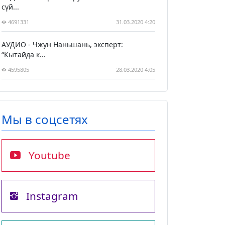
сүй...
4691331
31.03.2020 4:20
АУДИО - Чжун Наньшань, эксперт:
“Кытайда к...
4595805
28.03.2020 4:05
Мы в соцсетях
Youtube
Instagram