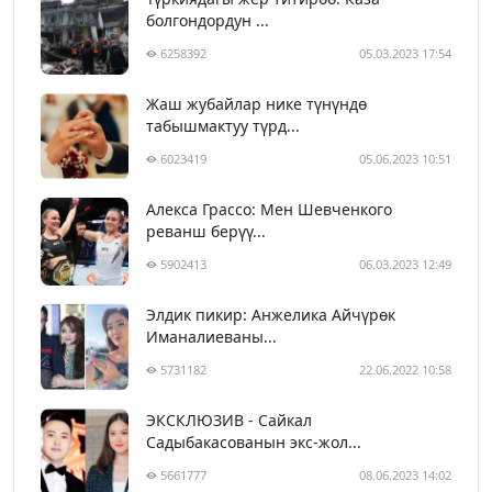
болгондордун ...
6258392
05.03.2023 17:54
Жаш жубайлар нике түнүндө
табышмактуу түрд...
6023419
05.06.2023 10:51
Алекса Грассо: Мен Шевченкого
реванш берүү...
5902413
06.03.2023 12:49
Элдик пикир: Анжелика Айчүрөк
Иманалиеваны...
5731182
22.06.2022 10:58
ЭКСКЛЮЗИВ - Сайкал
Садыбакасованын экс-жол...
5661777
08.06.2023 14:02