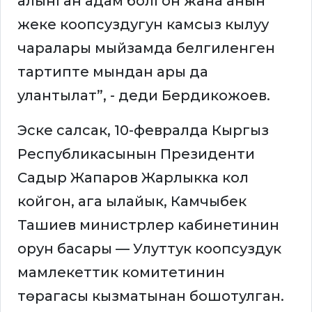
алынган адам болгон жана анын
жеке коопсуздугун камсыз кылуу
чаралары мыйзамда белгиленген
тартипте мындан ары да
улантылат”, - деди Бердикожоев.
Эске салсак, 10-февралда Кыргыз
Республикасынын Президенти
Садыр Жапаров Жарлыкка кол
койгон, ага ылайык, Камчыбек
Ташиев министрлер кабинетинин
орун басары — Улуттук коопсуздук
мамлекеттик комитетинин
төрагасы кызматынан бошотулган.