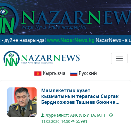
ө назарында!
www.NazarNews.kg
NazarNews - в центре
Кыргызча
Русский
Мамлекеттик күзөт
кызматынын төрагасы Сыргак
Бердикожоев Ташиев боюнча
билдирүү таратты
Журналист: АЙСУЛУУ ТАЛАНТ
55991
11.02.2026, 14:50