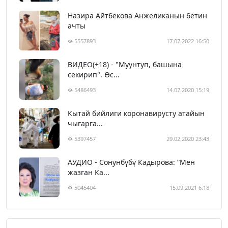
Назира Айтбекова Анжеликанын бетин
ачты
5557893
17.07.2022 16:50
ВИДЕО(+18) - "Муунтуп, башына
секирип". Өс...
5486493
14.07.2020 15:19
Кытай бийлиги коронавирусту атайын
чыгарга...
5397457
29.02.2020 23:43
АУДИО - Сонунбүбү Кадырова: “Мен
жазган Ка...
5045404
15.09.2021 6:18