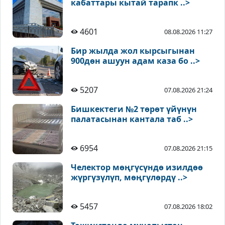
кабаттары кытай тарапк ..>
4601
08.08.2026 11:27
Бир жылда жол кырсыгынан
900дөн ашуун адам каза бо ..>
5207
07.08.2026 21:24
Бишкектеги №2 төрөт үйүнүн
палатасынан кантала таб ..>
6954
07.08.2026 21:15
Челектор мөңгүсүндө изилдөө
жүргүзүлүп, мөңгүлөрдү ..>
5457
07.08.2026 18:02