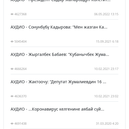
4627368
06.05.2022 13:15
АУДИО - Сонунбүбү Кадырова: “Мен жазган Ка...
5045404
15.09.2021 6:18
АУДИО - Жыргалбек Бабаев: “Кубанычбек Жума...
4666264
10.02.2021 23:17
АУДИО - Жактоочу: “Депутат Жумалиевдин 16 ...
4636370
10.02.2021 23:02
АУДИО - ...Коронавирус келгенине аябай сүй...
4691438
31.03.2020 4:20