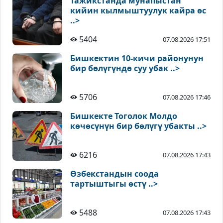
Тажикстанда мунапыстан
кийин кылмыштуулук кайра өс
..>
5404
07.08.2026 17:51
Бишкектин 10-кичи районунун
бир бөлүгүндө суу убак ..>
5706
07.08.2026 17:46
Бишкекте Тоголок Молдо
көчөсүнүн бир бөлүгү убакты ..>
6216
07.08.2026 17:43
Өзбекстандын соода
тартыштыгы өстү ..>
5488
07.08.2026 17:43