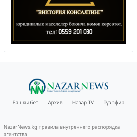
Башкы бет
Архив
Назар TV
Түз эфир
NazarNews.kg правила внутреннего распорядка
агентства