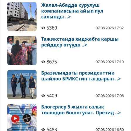
Жалал-Абадда курулуш
компаниясына айып пул
салынды ..>
5360
07.08.2026 17:32
Тажикстанда хиджабга каршы
рейддер өтүүдө ..>
8675
07.08.2026 17:19
Бразилиядагы президенттик
шайлоо БРИКСтин тагдырын ..>
5409
07.08.2026 17:08
Блогерлер 5 жылга салык
төлөөдөн бошотулат. Презид ..>
6483
07.08.2026 16:50