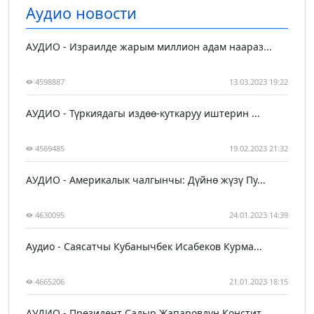
Аудио новости
АУДИО - Израилде жарым миллион адам наараз...
4598887
13.03.2023 19:22
АУДИО - Түркиядагы издөө-куткаруу иштерин ...
4569485
19.02.2023 21:32
АУДИО - Америкалык чалгынчы: Дүйнө жүзү Пу...
4630095
24.01.2023 14:39
Аудио - Саясатчы Кубанычбек Исабеков Курма...
4665206
21.01.2023 18:15
АУДИО - Президент Садыр Жапаровдун Констит...