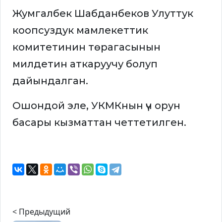
Жумгалбек Шабданбеков Улуттук
коопсуздук мамлекеттик
комитетинин төрагасынын
милдетин аткаруучу болуп
дайындалган.
Ошондой эле, УКМКнын үч орун
басары кызматтан четтетилген.
< Предыдущий