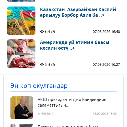
Казакстан–Азербайжан Каспий
аркылуу Борбор Азия ба ..>
6379
07.08.2026 16:40
Америкада уй этинин баасы
кескин өстү ..>
5375
07.08.2026 16:27
Эң көп окулгандар
АКШ президенти Джо Байдендиин
саламаттыгын...
6468042
16.02.2023 13:40
Түркиядагы жер титирөө: Каза