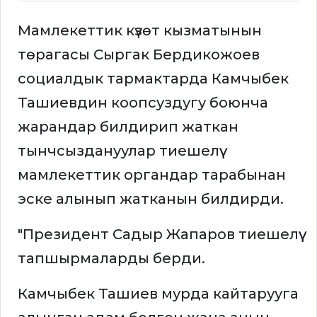
Мамлекеттик күзөт кызматынын
төрагасы Сыргак Бердикожоев
социалдык тармактарда Камчыбек
Ташиевдин коопсуздугу боюнча
жарандар билдирип жаткан
тынчсыздануулар тиешелүү
мамлекеттик органдар тарабынан
эске алынып жатканын билдирди.
"Президент Садыр Жапаров тиешелүү
тапшырмаларды берди.
Камчыбек Ташиев мурда кайтарууга