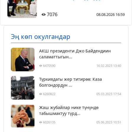
7076
08.08.2026 16:59
Эң көп окулгандар
АКШ президенти Джо Байдендиин
саламаттыгын...
6470590
16.02.2023 13:40
Түркиядагы жер титирөө: Каза
болгондордун ...
6260822
05.03.2023 17:54
Жаш жубайлар нике түнүндө
табышмактуу түрд...
6026135
05.06.2023 10:51