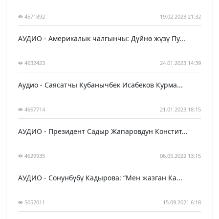
4571892
19.02.2023 21:32
АУДИО - Америкалык чалгынчы: Дүйнө жүзү Пу...
4632423
24.01.2023 14:39
Аудио - Саясатчы Кубанычбек Исабеков Курма...
4667714
21.01.2023 18:15
АУДИО - Президент Садыр Жапаровдун Констит...
4629935
06.05.2022 13:15
АУДИО - Сонунбүбү Кадырова: “Мен жазган Ка...
5052011
15.09.2021 6:18