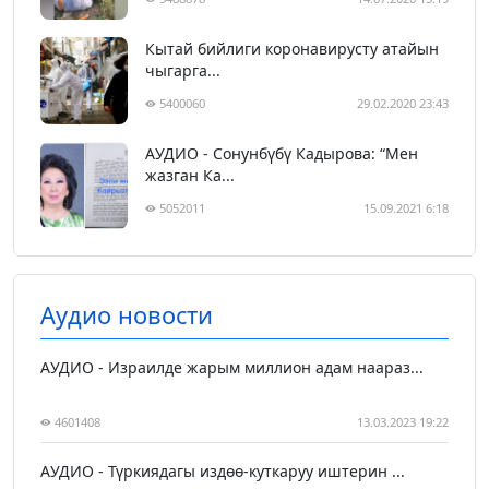
Кытай бийлиги коронавирусту атайын
чыгарга...
5400060
29.02.2020 23:43
АУДИО - Сонунбүбү Кадырова: “Мен
жазган Ка...
5052011
15.09.2021 6:18
Аудио новости
АУДИО - Израилде жарым миллион адам наараз...
4601408
13.03.2023 19:22
АУДИО - Түркиядагы издөө-куткаруу иштерин ...