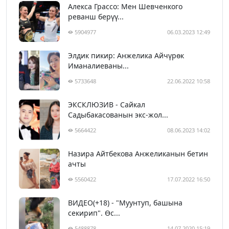
Алекса Грассо: Мен Шевченкого
реванш берүү...
5904977
06.03.2023 12:49
Элдик пикир: Анжелика Айчүрөк
Иманалиеваны...
5733648
22.06.2022 10:58
ЭКСКЛЮЗИВ - Сайкал
Садыбакасованын экс-жол...
5664422
08.06.2023 14:02
Назира Айтбекова Анжеликанын бетин
ачты
5560422
17.07.2022 16:50
ВИДЕО(+18) - "Муунтуп, башына
секирип". Өс...
5488878
14.07.2020 15:19