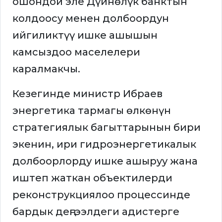
ошондой эле Дүйнөлүк банктын
колдоосу менен долбоордун
ийгиликтүү ишке ашышын
камсыздоо маселелери
каралмакчы.
Кезегинде министр Ибраев
энергетика тармагы өлкөнүн
стратегиялык багыттарынын бири
экенин, ири гидроэнергетикалык
долбоорлорду ишке ашыруу жана
иштеп жаткан объектилерди
реконструкциялоо процессинде
бардык деңгээлдеги адистерге