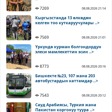
7269
08.08.2026 21:14
Кыргызстанда 13 өлкөдөн
келген тоо куткаруучулары ..>
7569
08.08.2026 21:01
Үркүндө курман болгондордун
элеси мамлекеттин эсин ..>
8773
08.08.2026 20:16
Бишкекте №23, 107 жана 203
автобустардын каттамдар ..>
7543
08.08.2026 20:12
Сауд Арабиясы, Түркия жана
Пакистан коргонуу туура ..>