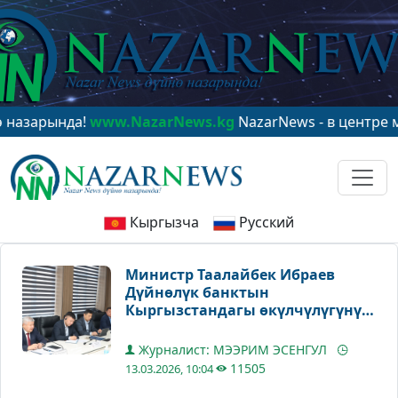
да!
www.NazarNews.kg
NazarNews - в центре мирового
Кыргызча
Русский
Министр Таалайбек Ибраев
Дүйнөлүк банктын
Кыргызстандагы өкүлчүлүгүнүн
башчысы менен жолугушту
Журналист: МЭЭРИМ ЭСЕНГУЛ
11505
13.03.2026, 10:04