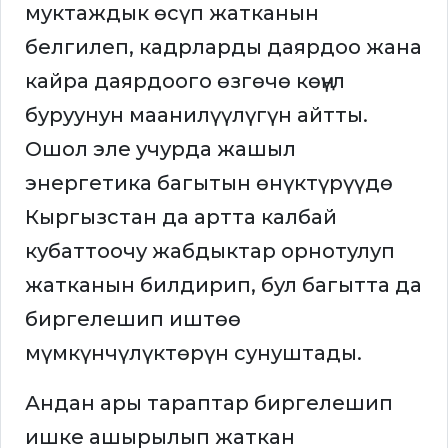
муктаждык өсүп жатканын
белгилеп, кадрларды даярдоо жана
кайра даярдоого өзгөчө көңүл
буруунун маанилүүлүгүн айтты.
Ошол эле учурда жашыл
энергетика багытын өнүктүрүүдө
Кыргызстан да артта калбай
кубаттоочу жабдыктар орнотулуп
жатканын билдирип, бул багытта да
биргелешип иштөө
мүмкүнчүлүктөрүн сунуштады.
Андан ары тараптар биргелешип
ишке ашырылып жаткан