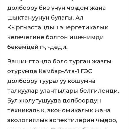
долбоору биз үчүн чоң дем жана
шыктануунун булагы. Ал
Кыргызстандын энергетикалык
келечегине болгон ишенимди
бекемдейт», -деди.
Вашингтондо боло турган жазгы
отурумда Камбар-Ата-1 ГЭС
долбоору тууралуу кошумча
талкуулар улантылары белгиленди.
Бул жолугушууда долбоордун
техникалык, экономикалык жана
экологиялык аспектилерин чыңдоо,