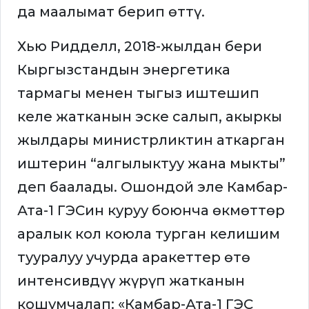
да маалымат берип өттү.
Хью Ридделл, 2018-жылдан бери
Кыргызстандын энергетика
тармагы менен тыгыз иштешип
келе жатканын эске салып, акыркы
жылдары министрликтин аткарган
иштерин “алгылыктуу жана мыкты”
деп баалады. Ошондой эле Камбар-
Ата-1 ГЭСин куруу боюнча өкмөттөр
аралык кол коюла турган келишим
тууралуу учурда аракеттер өтө
интенсивдүү жүрүп жатканын
кошумчалап: «Камбар-Ата-1 ГЭС