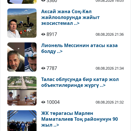
3360
09.08.2026 16:05
Аксай жана Соң-Көл
жайлоолорунда жайыт
экосистемал ..>
8917
08.08.2026 21:36
Лионель Мессинин атасы каза
болду ..>
7787
08.08.2026 21:34
Талас облусунда бир катар жол
объектилеринде жүргү ..>
10004
08.08.2026 21:32
ЖК төрагасы Марлен
Маматалиев Тоң районунун 90
жыл ..>