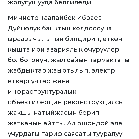
жолугушууда белгиледи.
Министр Таалайбек Ибраев
Дүйнөлүк банктын колдоосуна
ыраазычылыгын билдирип, өткөн
кышта ири авариялык өчүрүүлөр
болбогонун, жыл сайын тармактагы
жабдыктар жаңыртылып, электр
өткөргүчтөр жана
инфраструктуралык
объектилердин реконструкциясы
жакшы натыйжасын берип
жатканын айтты. Ал ошондой эле
учурдагы тариф саясаты тууралуу