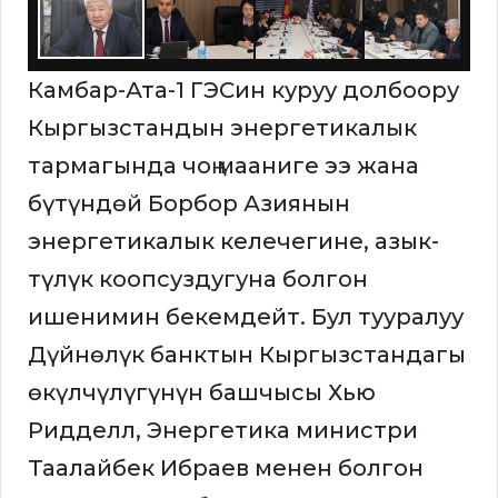
Камбар-Ата-1 ГЭСин куруу долбоору
Кыргызстандын энергетикалык
тармагында чоң мааниге ээ жана
бүтүндөй Борбор Азиянын
энергетикалык келечегине, азык-
түлүк коопсуздугуна болгон
ишенимин бекемдейт. Бул тууралуу
Дүйнөлүк банктын Кыргызстандагы
өкүлчүлүгүнүн башчысы Хью
Ридделл, Энергетика министри
Таалайбек Ибраев менен болгон