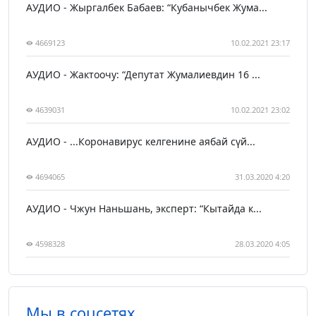
АУДИО - Жыргалбек Бабаев: “Кубанычбек Жума...
4669123
10.02.2021 23:17
АУДИО - Жактоочу: “Депутат Жумалиевдин 16 ...
4639031
10.02.2021 23:02
АУДИО - ...Коронавирус келгенине аябай сүй...
4694065
31.03.2020 4:20
АУДИО - Чжун Наньшань, эксперт: “Кытайда к...
4598328
28.03.2020 4:05
Мы в соцсетях