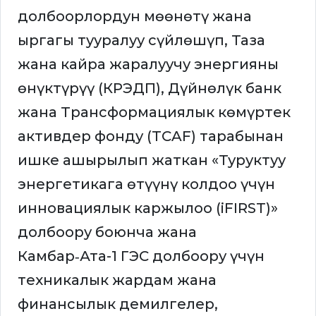
долбоорлордун мөөнөтү жана
ыргагы тууралуу сүйлөшүп, Таза
жана кайра жаралуучу энергияны
өнүктүрүү (КРЭДП), Дүйнөлүк банк
жана Трансформациялык көмүртек
активдер фонду (TCAF) тарабынан
ишке ашырылып жаткан «Туруктуу
энергетикага өтүүнү колдоо үчүн
инновациялык каржылоо (iFIRST)»
долбоору боюнча жана
Камбар‑Ата-1 ГЭС долбоору үчүн
техникалык жардам жана
финансылык демилгелер,