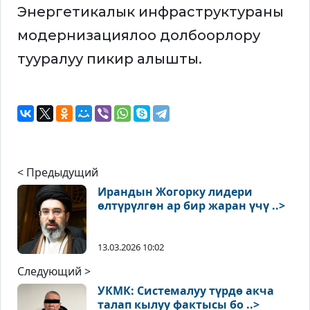
Энергетикалык инфраструктураны
модернизациялоо долбоорлору
тууралуу пикир алышты.
< Предыдущий
Ирандын Жогорку лидери
өлтүрүлгөн ар бир жаран үчү ..>
13.03.2026 10:02
Следующий >
УКМК: Системалуу түрдө акча
талап кылуу фактысы бо ..>