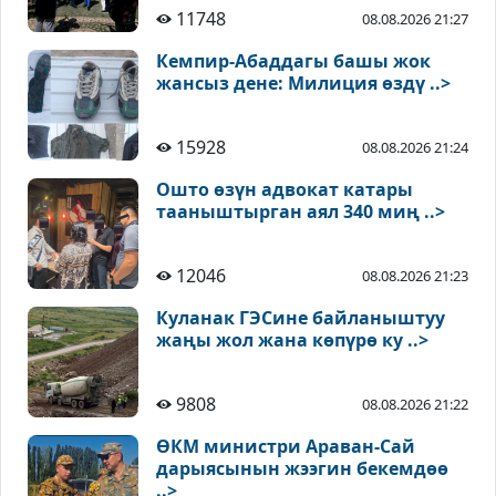
11748
08.08.2026 21:27
Кемпир-Абаддагы башы жок
жансыз дене: Милиция өздү ..>
15928
08.08.2026 21:24
Ошто өзүн адвокат катары
тааныштырган аял 340 миң ..>
12046
08.08.2026 21:23
Куланак ГЭСине байланыштуу
жаңы жол жана көпүрө ку ..>
9808
08.08.2026 21:22
ӨКМ министри Араван-Сай
дарыясынын жээгин бекемдөө
..>