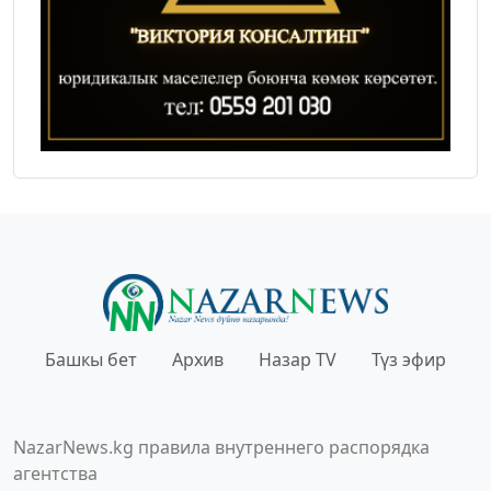
Башкы бет
Архив
Назар TV
Түз эфир
NazarNews.kg правила внутреннего распорядка
агентства