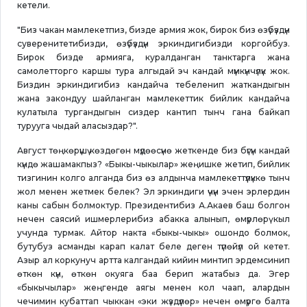
кетели.
"Биз чакан мамлекетпиз, бизде армия жок, бирок биз өзүбүздүн
суверенитетибизди, өзүбүздүн эркиндигибизди коргойбуз.
Бирок бизде армияга, куралданган танктарга жана
самолетторго каршы тура алгыдай эч кандай мүмкүнчүлүк жок.
Биздин эркиндигибиз кандайча тебеленип жаткандыгын
жана закондуу шайланган мамлекеттик бийлик кандайча
кулатыла тургандыгын сиздер кантип тынч гана байкап
турууга чыдай аласыздар?".
Август төңкөрүшү көздөгөн мүдөөсүнө жеткенде биз бүгүн кандай
күндө жашамакпыз? «Быкы-чыкылар» жеңишке жетип, бийлик
тизгинин колго алганда биз өз алдынча мамлекеттүүлүккө тынч
жол менен жетмек белек? Эл эркиндиги үчүн эчен эрлердин
каны сабын болмоктур. Президентибиз А.Акаев баш болгон
нечен саясий ишмерлерибиз абакка алынып, өмүрлөрү кыл
учунда турмак. Айтор накта «быкы-чыкы» ошондо болмок,
бутубуз асманды карап калат беле деген түпөйүл ой кетет.
Азыр ал коркунуч артта калгандай кийин минтип эрдемсинип
өткөн күн, өткөн окуяга баа берип жатабыз да. Эгер
«быкычылар» жеңгенде аягы менен кол чаап, алардын
чечимин кубаттап чыккан «эки жүздүүлөр» нечен өмүргө балта