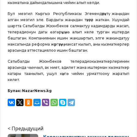
кызматына дайындалышына чейин алып келди.
Бул мезгил Кыргыз Республикасы Эгемендүүлүктү жаңыдан
алган мезгил эле. Бардыгы жаңыдан түзүлүп жаткан. Ушундай
шартта Сатыбалды Жээнбеков салмактуу кадамдарды жасап,
телерадионун дагы өзгөрүшүнө алып келе турган иштерди
баштаган. Компаниянын ишин жакшыртып, элге жакындатуу
максатында реформа жүргүзүүнү максат кылып, аны кызматкерлер
арасында аттестациялоо ишин баштаган.
Сатыбалды Жээнбеков телерадиокызматкерлеринин
арасында чынчыл, ак ниет, адилет жана иштерман кызматкер
катары таанылып, ушул күнгө чейин урматтоону жаратып
келет.
Булак: NazarNews.kg
< Предыдущий