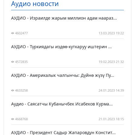
Аудио новости
АУДИО - Израилде жарым миллион адам наараз...
4602477
13.03.2023 19:22
АУДИО - Түркиядагы издөө-куткаруу иштерин ...
4572835
19.02.2023 21:32
АУДИО - Америкалык чалгынчы: Дүйнө жүзү Пу...
4633258
24.01.2023 14:39
Аудио - Саясатчы Кубанычбек Исабеков Курма...
4668768
21.01.2023 18:15
АУДИО - Президент Садыр Жапаровдун Констит...