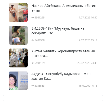
Назира Айтбекова Анжеликанын бетин
ачты
5561295
17.07.2022 16:50
ВИДЕО(+18) - "Муунтуп, башына
секирип". Өс...
5489938
14.07.2020 15:19
Кытай бийлиги коронавирусту атайын
чыгарга...
5401129
29.02.2020 23:43
АУДИО - Сонунбүбү Кадырова: “Мен
жазган Ка...
5053513
15.09.2021 6:18