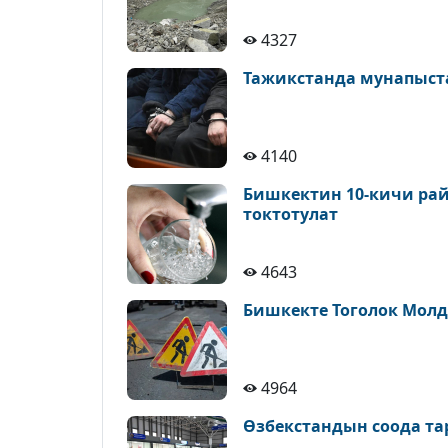
4327
Тажикстанда мунапыст
4140
Бишкектин 10-кичи рай
токтотулат
4643
Бишкекте Тоголок Молд
4964
Өзбекстандын соода т