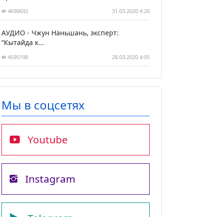
4690692
31.03.2020 4:20
АУДИО - Чжун Наньшань, эксперт:
“Кытайда к...
4595198
28.03.2020 4:05
Мы в соцсетях
Youtube
Instagram