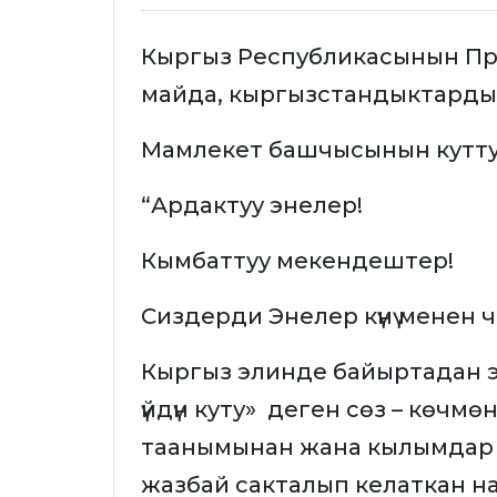
Кыргыз Республикасынын През
майда, кыргызстандыктарды Э
Мамлекет башчысынын кутту
“Ардактуу энелер!
Кымбаттуу мекендештер!
Сиздерди Энелер күнү менен
Кыргыз элинде байыртадан э
үйдүн куту» деген сөз – көчм
таанымынан жана кылымдар 
жазбай сакталып келаткан н