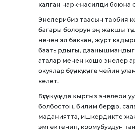
калган нарк-насилди боюна с
Энелерибиз таасын тарбия кө
багары болорун эң жакшы түш
нечен эл баккан, журт кады
баатырдыгы, даанышмандыгы
аталар менен кошо энелер арк
окуялар бүгүнкү күнгө чейин 
келет.
Бүгүнкү күндө кыргыз энелери
болбостон, билим берүүдө, са
маданиятта, ишкердикте жан
эмгектенип, коомубуздун та