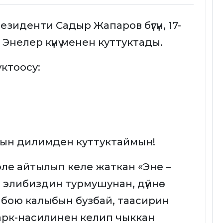
иденти Садыр Жапаров бүгүн, 17-
нелер күнү менен куттуктады.
ктоосу:
 чын дилимден куттуктаймын!
ле айтылып келе жаткан «Эне –
өн элибиздин турмушунан, дүйнө
бою калыбын бузбай, таасирин
арк-насилинен келип чыккан