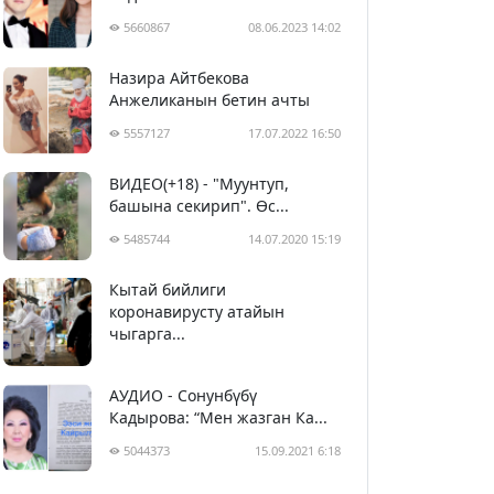
5660867
08.06.2023 14:02
Назира Айтбекова
Анжеликанын бетин ачты
5557127
17.07.2022 16:50
ВИДЕО(+18) - "Муунтуп,
башына секирип". Өс...
5485744
14.07.2020 15:19
Кытай бийлиги
5396524
29.02.2020 23:43
коронавирусту атайын
чыгарга...
АУДИО - Сонунбүбү
Кадырова: “Мен жазган Ка...
5044373
15.09.2021 6:18