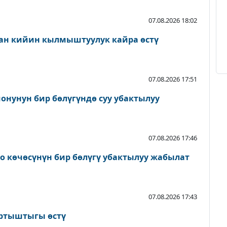
07.08.2026 18:02
ан кийин кылмыштуулук кайра өстү
07.08.2026 17:51
онунун бир бөлүгүндө суу убактылуу
07.08.2026 17:46
о көчөсүнүн бир бөлүгү убактылуу жабылат
07.08.2026 17:43
артыштыгы өстү