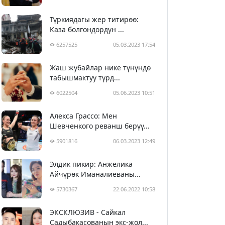
Түркиядагы жер титирөө:
Каза болгондордун ...
6257525
05.03.2023 17:54
Жаш жубайлар нике түнүндө
табышмактуу түрд...
6022504
05.06.2023 10:51
Алекса Грассо: Мен
Шевченкого реванш берүү...
5901816
06.03.2023 12:49
Элдик пикир: Анжелика
Айчүрөк Иманалиеваны...
5730367
22.06.2022 10:58
ЭКСКЛЮЗИВ - Сайкал
Садыбакасованын экс-жол...