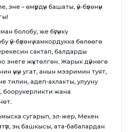
, эне – өмүрдүн башаты, үй-бүлөнүн
гы!
н болобу, же бүгүнкү
у үй-бүлөнү камкордукка бөлөөгө
берекесин сактап, балдарды
оо энеге жүктөлгөн. Жарык дүйнөгө
ин үнүн угат, анын мээримин туят,
не тилин, адеп-ахлакты, улууну
ну, боорукерликти жана
нөт.
мыска сугарып, эл-жер, Мекен
түп, эң башкысы, ата-бабалардан