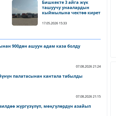
Бишкекте 3 айга жүк
ташуучу унаалардын
кыймылына чектөө кирет
17.05.2026 15:33
нан 900дөн ашуун адам каза болду
07.08.2026 21:24
йүнүн палатасынан кантала табылды
07.08.2026 21:15
зилдөө жүргүзүлүп, мөңгүлөрдүн азайып