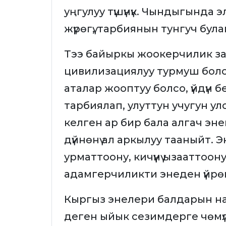
уңгулуу түшүнүк. Чындыгында эле
жүрөгү, тарбиянын тунгуч була
Тээ байыркы жоокерчилик зама
цивилизациялуу турмуш болоб
аталар жооптуу болсо, үйдүн 
тарбиялап, улуттун учугун ул
келген ар бир бала алгач энен
дүйнөнү ал аркылуу тааныйт. Э
урматтоону, кичүүнү ызааттоо
адамгерчиликти энеден үйрө
Кыргыз энелери балдарын на
деген ыйык сезимдерге чөмүл