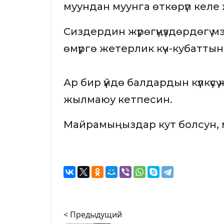
муундан муунга өткөрүп келе
Сиздердин жүрөгүңүздөрдөгү мэ
өмүргө жетерлик күч-кубаттын
Ар бир үйдө балдардын күлкүс
жылмаюу кетпесин.
Майрамыңыздар кут болсун, 
< Предыдущий