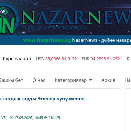
.NazarNews.kg
NazarNews - дүйнө назарында!
www.Na
Курс валюта
USD
85,0566
84,9152
EUR
94,2895
94,0521
R
Башкы бет
О нас
Категориялар
Архив
На
стандыктарды Энелер күнү менен
ГУЛ
16529
17.05.2026, 10:45