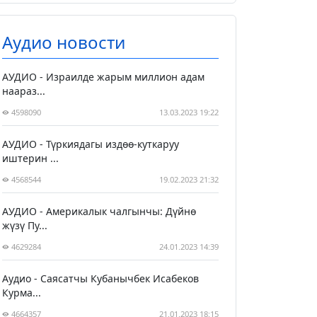
Аудио новости
АУДИО - Израилде жарым миллион адам
наараз...
4598090
13.03.2023 19:22
АУДИО - Түркиядагы издөө-куткаруу
иштерин ...
4568544
19.02.2023 21:32
АУДИО - Америкалык чалгынчы: Дүйнө
жүзү Пу...
4629284
24.01.2023 14:39
Аудио - Саясатчы Кубанычбек Исабеков
Курма...
4664357
21.01.2023 18:15