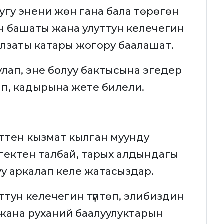
гу энени жөн гана бала төрөгөн
нын башаты жана улуттун келечегин
ялзаты катары жогору баалашат.
лап, эне болуу бактысына эгедер
п, кадырына жете билели.
еттен кызмат кылган муунду
 эмгектен талбай, тарых алдындагы
у аркалап келе жатасыздар.
ттун келечегин түптөп, элибиздин
 жана руханий баалуулуктарын