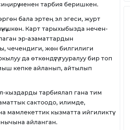
иңирүү менен тарбия беришкен.
ргөн бала эртең эл эгеси, журт
үнүшкөн. Карт тарыхыбызда нечен-
рлаган эр-азаматтардын
, чечендиги, жөн билгилиги
ылуу да өткөндүгү тууралуу бир топ
уламыш кепке айланып, айтылып
 уул-кыздарды тарбиялап гана тим
ламаттык сактоодо, илимде,
а мамлекеттик кызматта ийгиликтүү
янычына айланган.