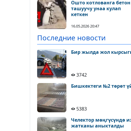
Ошто котлованга бетон
ташуучу унаа кулап
кеткен
16.05.2026 20:47
Последние новости
Бир жылда жол кырсыгы
3742
Бишкектеги №2 төрөт ү
5383
Челектор мөңгүсүндө и
жатканы аныкталды