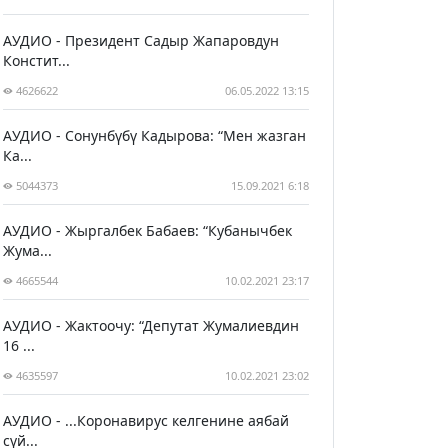
АУДИО - Президент Садыр Жапаровдун
Констит...
4626622
06.05.2022 13:15
АУДИО - Сонунбүбү Кадырова: “Мен жазган
Ка...
5044373
15.09.2021 6:18
АУДИО - Жыргалбек Бабаев: “Кубанычбек
Жума...
4665544
10.02.2021 23:17
АУДИО - Жактоочу: “Депутат Жумалиевдин
16 ...
4635597
10.02.2021 23:02
АУДИО - ...Коронавирус келгенине аябай
сүй...