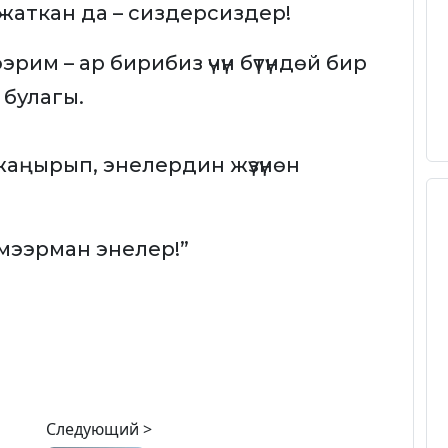
 жаткан да – сиздерсиздер!
эрим – ар бирибиз үчүн бүтүндөй бир
 булагы.
ү жаңырып, энелердин жүзүнөн
мээрман энелер!”
Следующий >