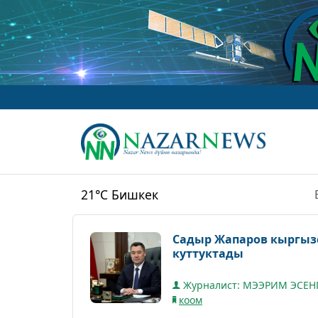
www
21°C
Бишкек
Садыр Жапаров кыргыз
куттуктады
Журналист: МЭЭРИМ ЭСЕН
коом