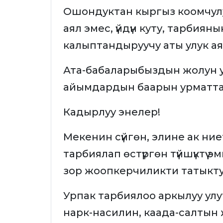
Ошондуктан кыргыз коомчулу
аял эмес, үйдүн куту, тарбия
калыптандыруучу аты улук а
Ата-бабаларыбыздын жолун у
айымдардын баарын урматта
Кадырлуу энелер!
Мекенин сүйгөн, элине ак ни
тарбиялап өстүргөн түйшүктүү
зор жоопкерчиликти татыкту
Урпак тарбиялоо аркылуу улу
нарк-насилин, каада-салтын