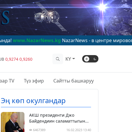
zarNews.kg
NazarNews - в центре мирового внимания!
KY
UB
0,9274
0,9260
зар TV
Түз эфир
Сайтты башкаруу
Эң көп окулгандар
АКШ президенти Джо
Байдендиин саламаттыгын...
6467389
16.02.2023 13:40