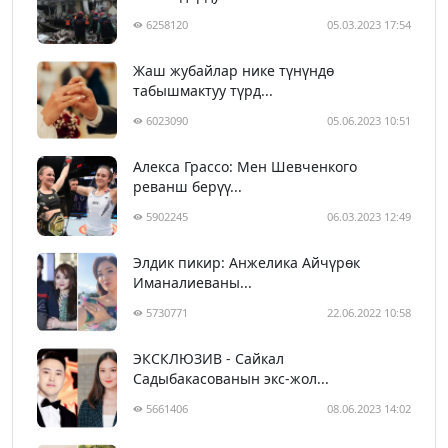
6258120
05.03.2023 17:54
Жаш жубайлар нике түнүндө
табышмактуу түрд...
6023090
05.06.2023 10:51
Алекса Грассо: Мен Шевченкого
реванш берүү...
5902245
06.03.2023 12:49
Элдик пикир: Анжелика Айчүрөк
Иманалиеваны...
5730771
22.06.2022 10:58
ЭКСКЛЮЗИВ - Сайкал
Садыбакасованын экс-жол...
5661406
08.06.2023 14:02