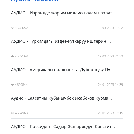
АУДИО - Израилде жарым миллион адам наараз...
4598652
13.03.2023 19:22
АУДИО - Түркиядагы издөө-куткаруу иштерин ...
4569168
19.02.2023 21:32
АУДИО - Америкалык чалгынчы: Дүйнө жүзү Пу...
4629844
24.01.2023 14:39
Аудио - Саясатчы Кубанычбек Исабеков Курма...
4664963
21.01.2023 18:15
АУДИО - Президент Садыр Жапаровдун Констит...