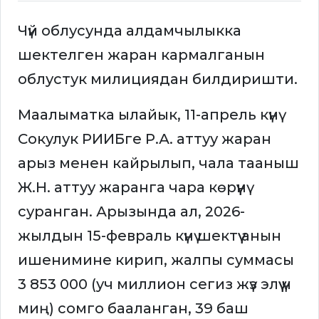
Чүй облусунда алдамчылыкка
шектелген жаран кармалганын
облустук милициядан билдиришти.
Маалыматка ылайык, 11-апрель күнү
Сокулук РИИБге Р.А. аттуу жаран
арыз менен кайрылып, чала тааныш
Ж.Н. аттуу жаранга чара көрүүнү
суранган. Арызында ал, 2026-
жылдын 15-февраль күнү шектүү анын
ишенимине кирип, жалпы суммасы
3 853 000 (уч миллион сегиз жүз элүү үч
миң) сомго бааланган, 39 баш