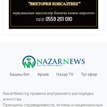
Башкы бет
Архив
Назар TV
Түз эфир
NazarNews.kg правила внутреннего распорядка
агентства
Принципы справедливости, истины и национальных