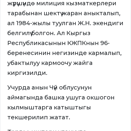
жүрүшүндө милиция кызматкерлери
тарабынан шектүү жаран аныкталып,
ал 1984-жылы туулган Ж.Н. экендиги
белгилүү болгон. Ал Кыргыз
Республикасынын КЖПКнын 96-
беренесинин негизинде кармалып,
убактылуу кармоочу жайга
киргизилди.
Учурда анын Чүй облусунун
аймагында башка ушуга окшогон
кылмыштарга катыштыгы
текшерилип жатат.