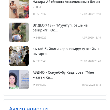
Назира Айтбекова Анжеликанын бетин
ачты
5557637
17.07.2022 16:50
ВИДЕО(+18) - "Муунтуп, башына
секирип". Өс...
5486229
14.07.2020 15:19
Кытай бийлиги коронавирусту атайын
чыгарга...
5397040
29.02.2020 23:43
АУДИО - Сонунбүбү Кадырова: “Мен
жазган Ка...
5045089
15.09.2021 6:18
Аудио новости