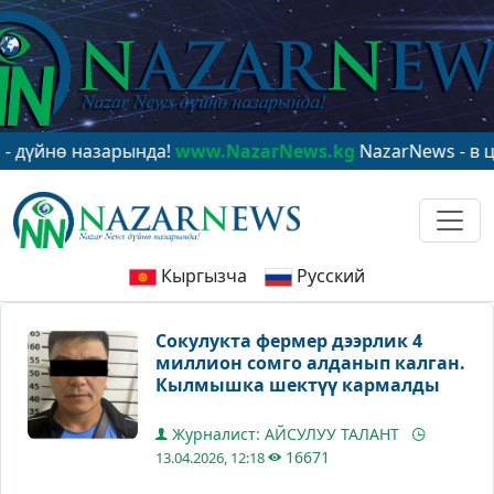
ө назарында!
www.NazarNews.kg
NazarNews - в центре
Кыргызча
Русский
Сокулукта фермер дээрлик 4
миллион сомго алданып калган.
Кылмышка шектүү кармалды
Журналист: АЙСУЛУУ ТАЛАНТ
16671
13.04.2026, 12:18