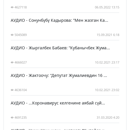
4627118
06.05.2022 13:15
АУДИО - Сонунбүбү Кадырова: “Мен жазган Ка...
5045089
15.09.2021 6:18
АУДИО - Жыргалбек Бабаев: “Кубанычбек Жума...
4666027
10.02.2021 23:17
АУДИО - Жактоочу: “Депутат Жумалиевдин 16 ...
4636104
10.02.2021 23:02
АУДИО - ...Коронавирус келгенине аябай сүй...
4691235
31.03.2020 4:20