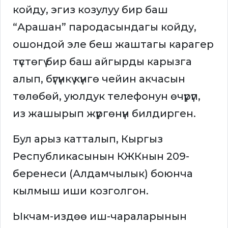
койду, эгиз козулуу бир баш
“Арашан” пародасындагы койду,
ошондой эле беш жаштагы карагер
түстөгү бир баш айгырды карызга
алып, бүгүнкү күнгө чейин акчасын
төлөбөй, уюлдук телефонун өчүрүп,
из жашырып жүргөнүн билдирген.
Бул арыз катталып, Кыргыз
Республикасынын КЖКнын 209-
беренеси (Алдамчылык) боюнча
кылмыш иши козголгон.
Ыкчам-издөө иш-чараларынын