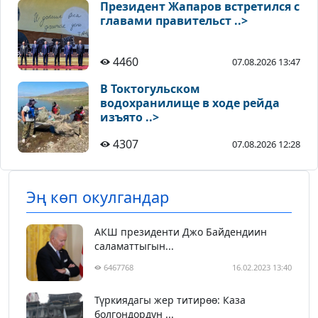
Президент Жапаров встретился с
главами правительст ..>
4460
07.08.2026 13:47
В Токтогульском
водохранилище в ходе рейда
изъято ..>
4307
07.08.2026 12:28
Эң көп окулгандар
АКШ президенти Джо Байдендиин
саламаттыгын...
6467768
16.02.2023 13:40
Түркиядагы жер титирөө: Каза
болгондордун ...