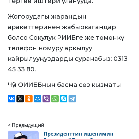
Тергөө иштери уланууда.
Жогорудагы жарандын
аракеттеринен жабыркагандар
болсо Сокулук РИИБге же төмөнкү
телефон номуру аркылуу
кайрылууңуздарды суранабыз: 0313
45 33 80.
Чүй ОИИББнын басма сөз кызматы
< Предыдущий
Президенттин ишенимин