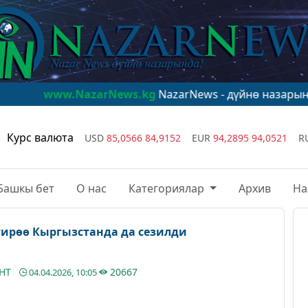
azarNews.kg
NazarNews - дүйнө назарында!
www.Naza
Курс валюта
USD
85,0566
84,9152
EUR
94,2895
94,0521
R
Башкы бет
О нас
Категориялар
Архив
На
ирөө Кыргызстанда да сезилди
АНТ
20667
04.04.2026, 10:05