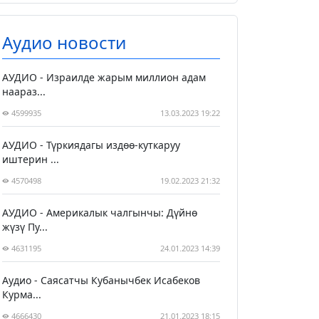
Аудио новости
АУДИО - Израилде жарым миллион адам
наараз...
4599935
13.03.2023 19:22
АУДИО - Түркиядагы издөө-куткаруу
иштерин ...
4570498
19.02.2023 21:32
АУДИО - Америкалык чалгынчы: Дүйнө
жүзү Пу...
4631195
24.01.2023 14:39
Аудио - Саясатчы Кубанычбек Исабеков
Курма...
4666430
21.01.2023 18:15