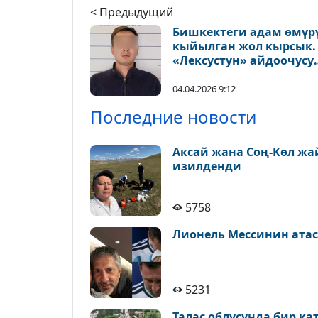
< Предыдущий
Бишкектеги адам өмүр
кыйылган жол кырсык.
«Лексустун» айдоочусу
кармалды
04.04.2026 9:12
Последние новости
Аксай жана Соң-Көл ж
изилденди
5758
Лионель Мессинин атас
5231
Талас облусунда бир к