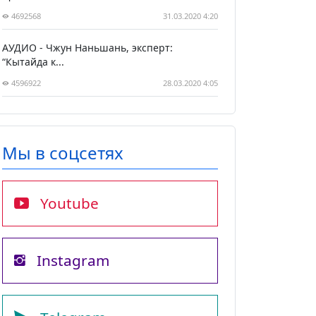
4692568
31.03.2020 4:20
АУДИО - Чжун Наньшань, эксперт:
“Кытайда к...
4596922
28.03.2020 4:05
Мы в соцсетях
Youtube
Instagram