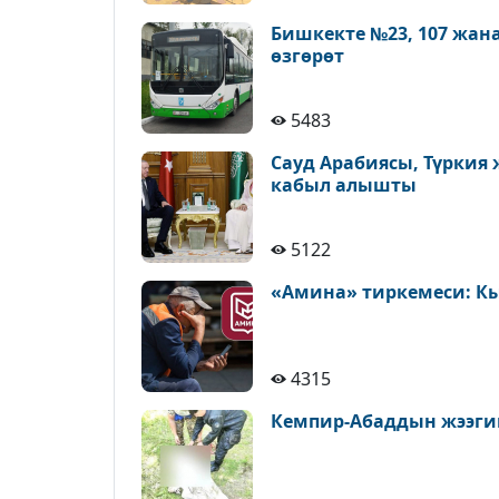
Бишкекте №23, 107 жан
өзгөрөт
5483
Сауд Арабиясы, Түркия
кабыл алышты
5122
«Амина» тиркемеси: К
4315
Кемпир-Абаддын жээги