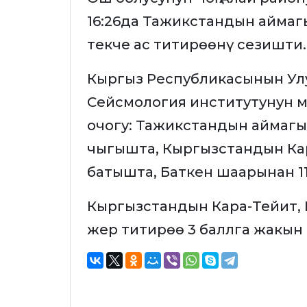
16:26да Тажикстандын аймаг
текче ас титирөөнү сезишти.
Кыргыз Республикасынын Ул
Сейсмология институтунун 
очогу: Тажикстандын аймагы
чыгышта, Кыргызстандын Кар
батышта, Баткен шаарынан 1
Кыргызстандын Кара-Тейит,
жер титирөө 3 баллга жакын 