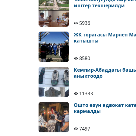
иштер текшерилди
5936
ЖК төрагасы Марлен М
катышты
8580
Кемпир-Абаддагы башы
аныктоодо
11333
Ошто өзүн адвокат кат
кармалды
7497