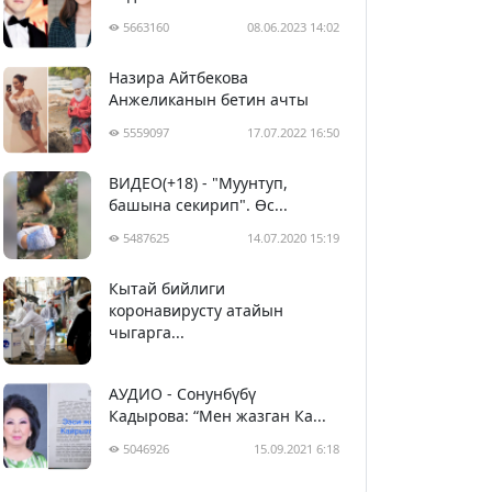
5663160
08.06.2023 14:02
Назира Айтбекова
Анжеликанын бетин ачты
5559097
17.07.2022 16:50
ВИДЕО(+18) - "Муунтуп,
башына секирип". Өс...
5487625
14.07.2020 15:19
Кытай бийлиги
5398735
29.02.2020 23:43
коронавирусту атайын
чыгарга...
АУДИО - Сонунбүбү
Кадырова: “Мен жазган Ка...
5046926
15.09.2021 6:18