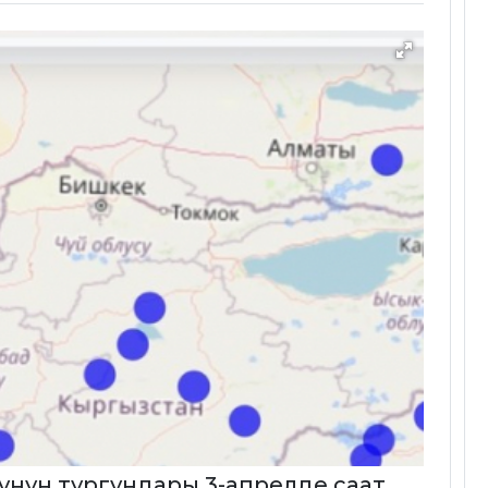
унун тургундары 3-апрелде саат