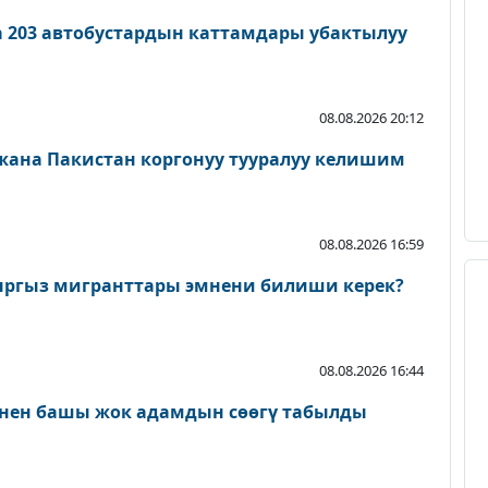
а 203 автобустардын каттамдары убактылуу
08.08.2026 20:12
 жана Пакистан коргонуу тууралуу келишим
08.08.2026 16:59
ыргыз мигранттары эмнени билиши керек?
08.08.2026 16:44
нен башы жок адамдын сөөгү табылды