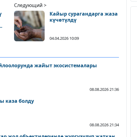
Следующий >
ү
Кайыр сурагандарга жаза
күчөтүлдү
04.04.2026 10:09
айлоолорунда жайыт экосистемалары
08.08.2026 21:36
ы каза болду
08.08.2026 21:34
атар жол объектилеринде жүргүзүлүп жаткан