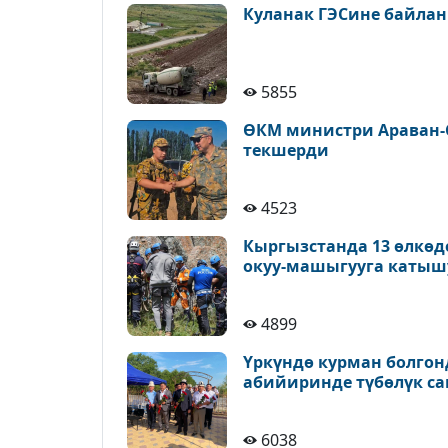
Куланак ГЭСине байлан
5855
ӨКМ министри Араван-
текшерди
4523
Кыргызстанда 13 өлкөд
окуу-машыгууга катыш
4899
Үркүндө курман болгон
абийиринде түбөлүк с
6038