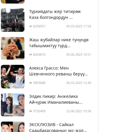
Түркиядагы жер титирөө:
Каза болгондордун ...
6259557
05.03.2023 17:54
Жаш жубайлар нике түнүндө
табышмактуу түрд...
6024810
05.06.2023 10:51
Алекса Грассо: Мен
Шевченкого реванш берүү...
5903688
06.03.2023 12:49
Элдик пикир: Анжелика
Айчүрөк Иманалиеваны...
5732409
22.06.2022 10:58
ЭКСКЛЮЗИВ - Сайкал
Садыбакасованын экс-жол...