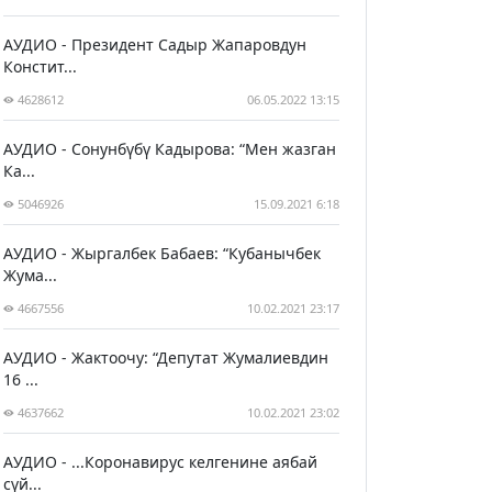
АУДИО - Президент Садыр Жапаровдун
Констит...
4628612
06.05.2022 13:15
АУДИО - Сонунбүбү Кадырова: “Мен жазган
Ка...
5046926
15.09.2021 6:18
АУДИО - Жыргалбек Бабаев: “Кубанычбек
Жума...
4667556
10.02.2021 23:17
АУДИО - Жактоочу: “Депутат Жумалиевдин
16 ...
4637662
10.02.2021 23:02
АУДИО - ...Коронавирус келгенине аябай
сүй...