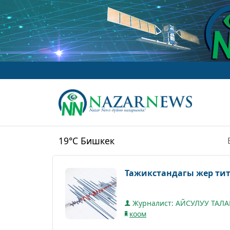
www.N
19°C
Бишкек
Тажикстандагы жер тит
Журналист: АЙСУЛУУ ТАЛ
коом