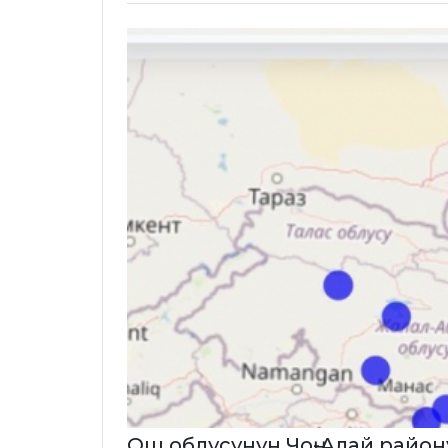
Ош облусунун Чоң-Алай район