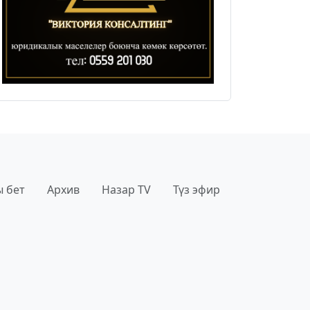
 бет
Архив
Назар TV
Түз эфир