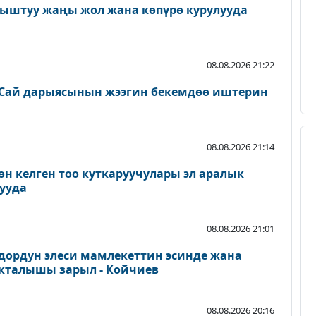
ыштуу жаңы жол жана көпүрө курулууда
08.08.2026 21:22
Сай дарыясынын жээгин бекемдөө иштерин
08.08.2026 21:14
өн келген тоо куткаруучулары эл аралык
ууда
08.08.2026 21:01
дордун элеси мамлекеттин эсинде жана
акталышы зарыл - Койчиев
08.08.2026 20:16