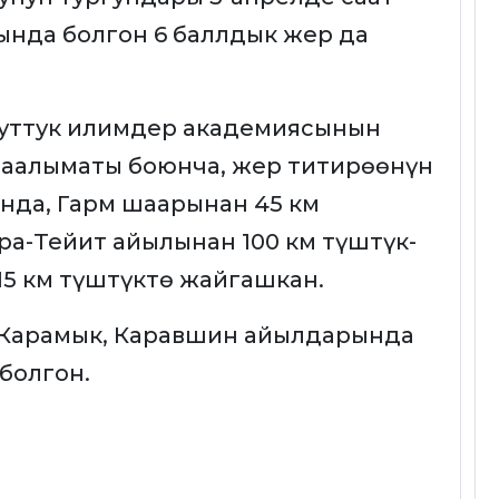
ында болгон 6 баллдык жер да
уттук илимдер академиясынын
маалыматы боюнча, жер титирөөнүн
нда, Гарм шаарынан 45 км
а-Тейит айылынан 100 км түштүк-
15 км түштүктө жайгашкан.
 Карамык, Каравшин айылдарында
болгон.