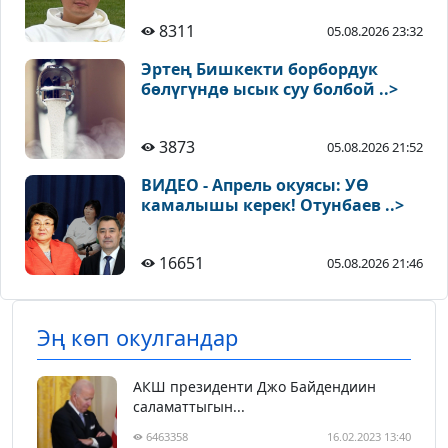
8311
05.08.2026 23:32
Эртең Бишкекти борбордук
бөлүгүндө ысык суу болбой ..>
3873
05.08.2026 21:52
ВИДЕО - Апрель окуясы: УӨ
камалышы керек! Отунбаев ..>
16651
05.08.2026 21:46
Эң көп окулгандар
АКШ президенти Джо Байдендиин
саламаттыгын...
6463358
16.02.2023 13:40