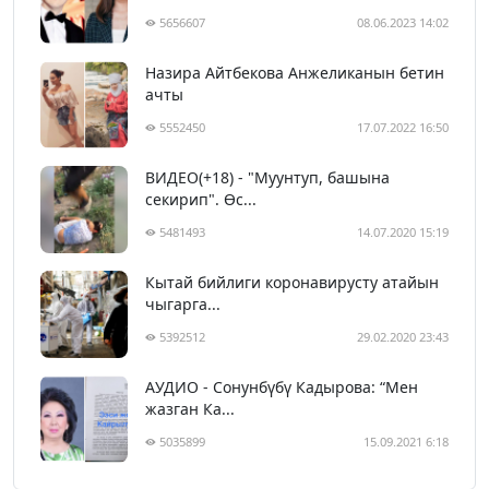
5656607
08.06.2023 14:02
Назира Айтбекова Анжеликанын бетин
ачты
5552450
17.07.2022 16:50
ВИДЕО(+18) - "Муунтуп, башына
секирип". Өс...
5481493
14.07.2020 15:19
Кытай бийлиги коронавирусту атайын
чыгарга...
5392512
29.02.2020 23:43
АУДИО - Сонунбүбү Кадырова: “Мен
жазган Ка...
5035899
15.09.2021 6:18