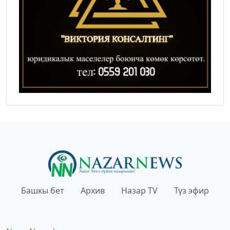
Башкы бет
Архив
Назар TV
Түз эфир