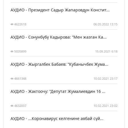
АУДИО - Президент Садыр Жапаровдун Констит...
4622618
06.05.2022 13:15
АУДИО - Сонунбүбү Кадырова: “Мен жазган Ка...
5035899
15.09.2021 6:18
АУДИО - Жыргалбек Бабаев: “Кубанычбек Жума...
4661348
10.02.2021 23:17
АУДИО - Жактоочу: “Депутат Жумалиевдин 16 ...
4632007
10.02.2021 23:02
АУДИО - ...Коронавирус келгенине аябай сүй...