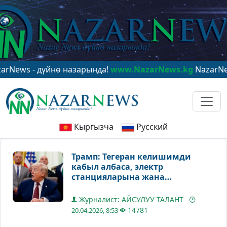
 - дүйнө назарында!
www.NazarNews.kg
NazarNews - в
Кыргызча
Русский
Трамп: Тегеран келишимди
кабыл албаса, электр
станцияларына жана
көпүрөлөрүнө сокку урулат
Журналист: АЙСУЛУУ ТАЛАНТ
14781
20.04.2026, 8:53