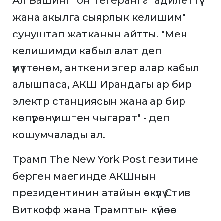
Ал Вашингтон Тегеранга "адилеттүү
жана акылга сыярлык келишим"
сунуштап жатканын айтты. "Мен
келишимди кабыл алат деп
үмүттөнөм, анткени эгер алар кабыл
алышпаса, АКШ Ирандагы ар бир
электр станциясын жана ар бир
көпүрөнү иштен чыгарат" - деп
кошумчалады ал.
Трамп The New York Post гезитине
берген маегинде АКШнын
президентинин атайын өкүлү Стив
Виткофф жана Трамптын күйөө