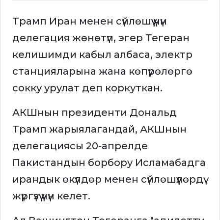
Трамп Иран менен сүйлөшүү үчүн
делегация жөнөтүп, эгер Тегеран
келишимди кабыл албаса, электр
станцияларына жана көпүрөлөргө
сокку урулат деп коркуткан.
АКШнын президенти Дональд
Трамп жарыялагандай, АКШнын
делегациясы 20-апрелде
Пакистандын борбору Исламабадга
ирандык өкүлдөр менен сүйлөшүүлөрдү
жүргүзүү үчүн келет.