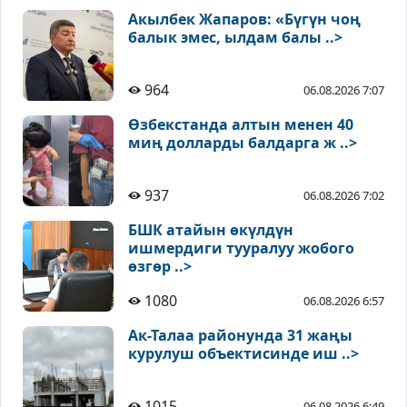
Акылбек Жапаров: «Бүгүн чоң
балык эмес, ылдам балы ..>
964
06.08.2026 7:07
Өзбекстанда алтын менен 40
миң долларды балдарга ж ..>
937
06.08.2026 7:02
БШК атайын өкүлдүн
ишмердиги тууралуу жобого
өзгөр ..>
1080
06.08.2026 6:57
Ак-Талаа районунда 31 жаңы
курулуш объектисинде иш ..>
1015
06.08.2026 6:49