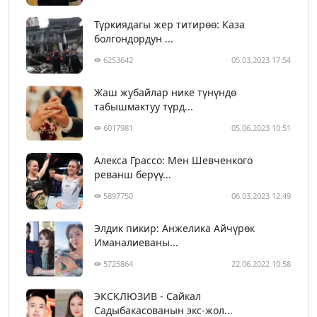
Түркиядагы жер титирөө: Каза
болгондордун ...
6253642
05.03.2023 17:54
Жаш жубайлар нике түнүндө
табышмактуу түрд...
6017981
05.06.2023 10:51
Алекса Грассо: Мен Шевченкого
реванш берүү...
5897750
06.03.2023 12:49
Элдик пикир: Анжелика Айчүрөк
Иманалиеваны...
5725864
22.06.2022 10:58
ЭКСКЛЮЗИВ - Сайкал
Садыбакасованын экс-жол...