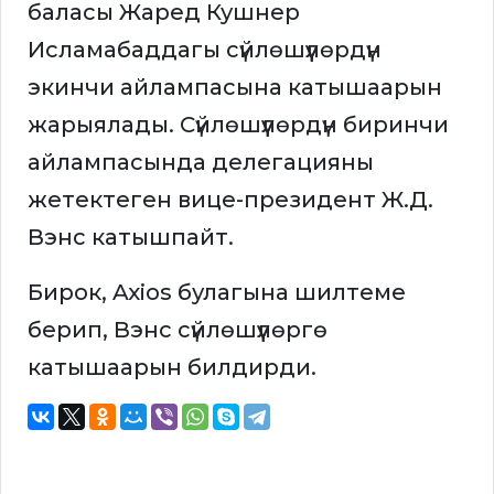
баласы Жаред Кушнер
Исламабаддагы сүйлөшүүлөрдүн
экинчи айлампасына катышаарын
жарыялады. Сүйлөшүүлөрдүн биринчи
айлампасында делегацияны
жетектеген вице-президент Ж.Д.
Вэнс катышпайт.
Бирок, Axios булагына шилтеме
берип, Вэнс сүйлөшүүлөргө
катышаарын билдирди.