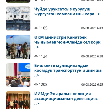
Чүйдө уруксатсыз курулуш
жүргүзгөн компанияны кара ..>
1105
06.08.2026 6:43
ӨКМ министри Канатбек
Чыныбаев Чоң-Алайда сел корк
..>
1134
06.08.2026 6:38
Бишкекте муниципалдык
коомдук транспорттун ишин жа
..>
1208
06.08.2026 6:25
ИИМде Эл аралык полиция
ассоциациясынын делегацияс
..>