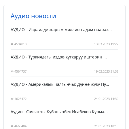
Аудио новости
АУДИО - Израилде жарым миллион адам наараз...
4594018
13.03.2023 19:22
АУДИО - Түркиядагы издөө-куткаруу иштерин ...
4564737
19.02.2023 21:32
АУДИО - Америкалык чалгынчы: Дүйнө жүзү Пу...
4625472
24.01.2023 14:39
Аудио - Саясатчы Кубанычбек Исабеков Курма...
4660404
21.01.2023 18:15