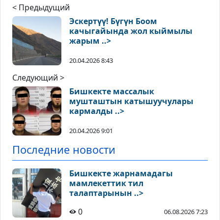
< Предыдущий
Эскертүү! Бүгүн Боом
качыгайында жол кыймылы
жарым ..>
20.04.2026 8:43
Следующий >
Бишкекте массалык
мушташтын катышуучулары
кармалды ..>
20.04.2026 9:01
Последние новости
Бишкекте жарнамадагы
мамлекеттик тил
талаптарынын ..>
0
06.08.2026 7:23