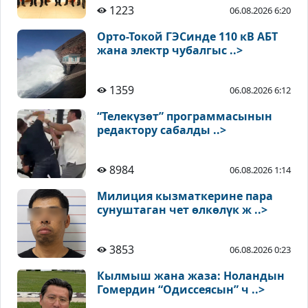
1223
06.08.2026 6:20
Орто-Токой ГЭСинде 110 кВ АБТ
жана электр чубалгыс ..>
1359
06.08.2026 6:12
“Телекүзөт” программасынын
редактору сабалды ..>
8984
06.08.2026 1:14
Милиция кызматкерине пара
сунуштаган чет өлкөлүк ж ..>
3853
06.08.2026 0:23
Кылмыш жана жаза: Ноландын
Гомердин “Одиссеясын” ч ..>