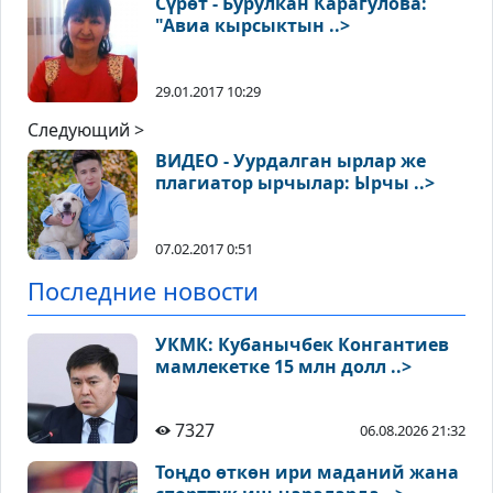
Сүрөт - Бурулкан Карагулова:
"Авиа кырсыктын ..>
29.01.2017 10:29
Следующий >
ВИДЕО - Уурдалган ырлар же
плагиатор ырчылар: Ырчы ..>
07.02.2017 0:51
Последние новости
УКМК: Кубанычбек Конгантиев
мамлекетке 15 млн долл ..>
7327
06.08.2026 21:32
Тоңдо өткөн ири маданий жана