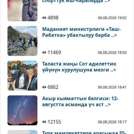
спорттук иш-чараларда ..>
4898
06.08.2026 19:02
Маданият министрлиги «Таш-
Рабатка» убактылуу барба ..>
11469
06.08.2026 18:50
Таласта жаңы Сот адилеттик
үйүнүн курулушуна мезги ..>
6862
06.08.2026 18:41
Акыр кыяматтын белгиси: 12-
августта асманда үч аст ..>
12155
06.08.2026 18:17
Түрк мамлекеттери арасында ID-