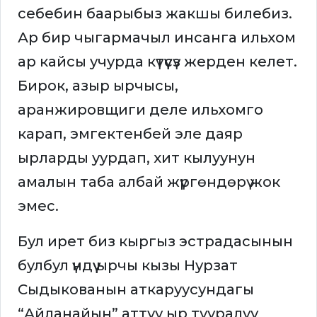
себебин баарыбыз жакшы билебиз.
Ар бир чыгармачыл инсанга ильхом
ар кайсы учурда күтүүсүз жерден келет.
Бирок, азыр ырчысы,
аранжировщиги деле ильхомго
карап, эмгектенбей эле даяр
ырларды уурдап, хит кылуунун
амалын таба албай жүргөндөрү жок
эмес.
Бул ирет биз кыргыз эстрадасынын
булбул үндүү ырчы кызы Нурзат
Сыдыкованын аткаруусундагы
“Айланайын” аттуу ыр тууралуу