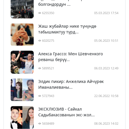
болгондордун ...
6255350
05.03.2023 17:54
Жаш жубайлар нике түнүндө
табышмактуу түрд...
6020275
05.06.2023 10:51
Алекса Грассо: Мен Шевченкого
реванш берүү...
5899521
06.03.2023 12:49
Элдик пикир: Анжелика Айчүрөк
Иманалиеваны...
5727943
22.06.2022 10:58
ЭКСКЛЮЗИВ - Сайкал
Садыбакасованын экс-жол...
5658489
08.06.2023 14:02