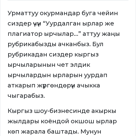
Урматтуу окурмандар буга чейин
сиздер үчүн “Уурдалган ырлар же
плагиатор ырчылар...” аттуу жаңы
рубрикабызды ачканбыз. Бул
рубрикадан сиздер кыргыз
ырчыларынын чет элдик
ырчылардын ырларын уурдап
аткарып жүргөндөрүн ачыкка
чыгарабыз.
Кыргыз шоу-бизнесинде акыркы
жылдары коёндой окшош ырлар
көп жарала баштады. Мунун