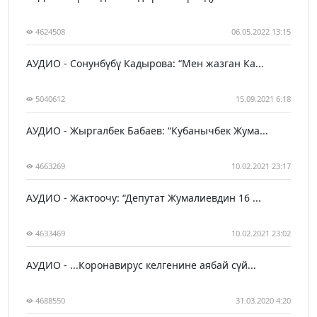
4624508
06.05.2022 13:15
АУДИО - Сонунбүбү Кадырова: “Мен жазган Ка...
5040612
15.09.2021 6:18
АУДИО - Жыргалбек Бабаев: “Кубанычбек Жума...
4663269
10.02.2021 23:17
АУДИО - Жактоочу: “Депутат Жумалиевдин 16 ...
4633469
10.02.2021 23:02
АУДИО - ...Коронавирус келгенине аябай сүй...
4688550
31.03.2020 4:20