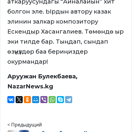
аткаруусундагы “Айналайын” хит
болгон эле. Ырдын автору казак
элинин залкар композитору
Ескендыр Хасангалиев. Төмөндө ыр
эки тилде бар. Тыңдап, сындап
өзүңүздөр баа бериңиздер
окурмандар!
Аруужан Булекбаева,
NazarNews.kg
< Предыдущий