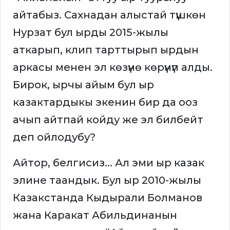
айтабыз. Сахнадан алыстай түшкөн
Нурзат бул ырды 2015-жылы
аткарып, клип тарттырып ырдын
аркасы менен эл көзүнө көрүнүп алды.
Бирок, ырчы айым бул ыр
казактардыкы экенин бир да ооз
ачып айтпай койду же эл билбейт
деп ойлодубу?
Айтор, белгисиз... Ал эми ыр казак
элине таандык. Бул ыр 2010-жылы
Казакстанда Кыдырали Болманов
жана Каракат Абильдинанын