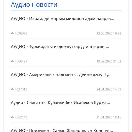
Аудио новости
АУДИО - Израилде жарым миллион адам наараз...
4596073
13.03.2023 19:22
АУДИО - Түркиядагы издөө-куткаруу иштерин ...
4566427
19.02.2023 21:32
АУДИО - Америкалык чалгынчы: Дүйнө жүзү Пу...
4627313
24.01.2023 14:39
Аудио - Саясатчы Кубанычбек Исабеков Курма...
4662143
21.01.2023 18:15
АУДИО - Президент Садыр Жапаровдун Констит...