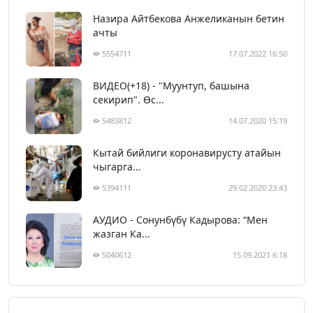
Назира Айтбекова Анжеликанын бетин
ачты
5554711
17.07.2022 16:50
ВИДЕО(+18) - "Муунтуп, башына
секирип". Өс...
5483812
14.07.2020 15:19
Кытай бийлиги коронавирусту атайын
чыгарга...
5394111
29.02.2020 23:43
АУДИО - Сонунбүбү Кадырова: “Мен
жазган Ка...
5040612
15.09.2021 6:18