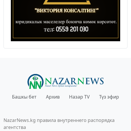
Башкы бет
Архив
Назар TV
Түз эфир
NazarNews.kg правила внутреннего распорядка
агентства