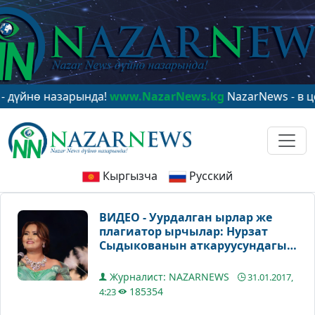
 назарында!
www.NazarNews.kg
NazarNews - в центре 
Кыргызча
Русский
ВИДЕО - Уурдалган ырлар же
плагиатор ырчылар: Нурзат
Сыдыкованын аткаруусундагы
“Айланайын” уурдалган...
Журналист: NAZARNEWS
31.01.2017,
185354
4:23