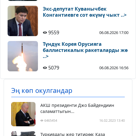
Экс-депутат Куванычбек
Конгантиевге сот өкүмү чыкт ..>
9559
06.08.2026 17:00
Түндүк Корея Орусияга
баллистикалык ракеталарды жө
..>
5079
06.08.2026 16:56
Эң көп окулгандар
АКШ президенти Джо Байдендиин
саламаттыгын...
6465454
16.02.2023 13:40
Түркиядагы жер титирөө: Каза