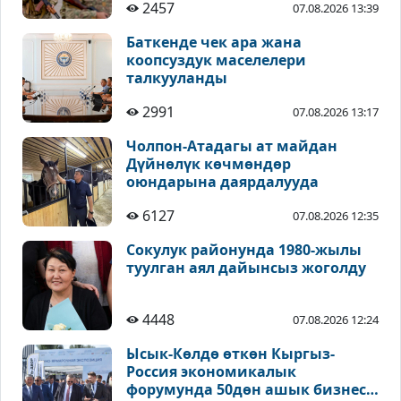
2457
07.08.2026 13:39
Баткенде чек ара жана
коопсуздук маселелери
талкууланды
2991
07.08.2026 13:17
Чолпон-Атадагы ат майдан
Дүйнөлүк көчмөндөр
оюндарына даярдалууда
6127
07.08.2026 12:35
Сокулук районунда 1980-жылы
туулган аял дайынсыз жоголду
4448
07.08.2026 12:24
Ысык-Көлдө өткөн Кыргыз-
Россия экономикалык
форумунда 50дөн ашык бизнес-