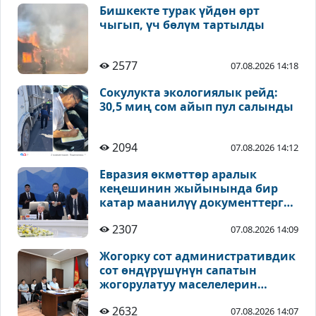
Бишкекте турак үйдөн өрт
чыгып, үч бөлүм тартылды
2577
07.08.2026 14:18
Сокулукта экологиялык рейд:
30,5 миң сом айып пул салынды
2094
07.08.2026 14:12
Евразия өкмөттөр аралык
кеңешинин жыйынында бир
катар маанилүү документтерге
кол коюлду
2307
07.08.2026 14:09
Жогорку сот административдик
сот өндүрүшүнүн сапатын
жогорулатуу маселелерин
талкуулады
2632
07.08.2026 14:07