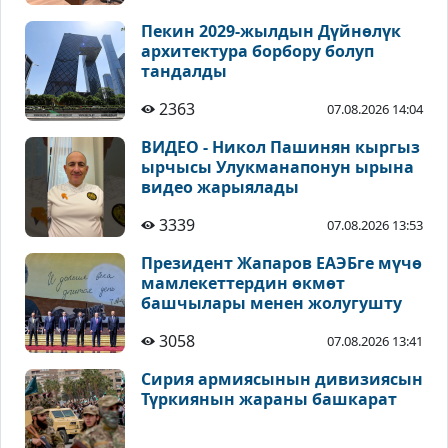
Пекин 2029-жылдын Дүйнөлүк
архитектура борбору болуп
тандалды
2363
07.08.2026 14:04
ВИДЕО - Никол Пашинян кыргыз
ырчысы Улукманапонун ырына
видео жарыялады
3339
07.08.2026 13:53
Президент Жапаров ЕАЭБге мүчө
мамлекеттердин өкмөт
башчылары менен жолугушту
3058
07.08.2026 13:41
Сирия армиясынын дивизиясын
Түркиянын жараны башкарат