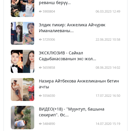
реванш берүү...
5900804
06.03.2023 12:49
Элдик пикир: Анжелика Айчүрөк
Иманалиеваны...
5729306
22.06.2022 10:58
ЭКСКЛЮЗИВ - Сайкал
Садыбакасованын экс-жол...
5659858
08.06.2023 14:02
Назира Айтбекова Анжеликанын бетин
ачты
5556030
17.07.2022 16:50
ВИДЕО(+18) - "Муунтуп, башына
секирип". Өс...
5484890
14.07.2020 15:19