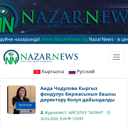
ө назарында!
www.NazarNews.kg
NazarNews - в центре
Кыргызча
Русский
Аида Чодулова Кыргыз
фондулук биржасынын башкы
директору болуп дайындалды
Журналист: АЙСУЛУУ ТАЛАНТ
12043
30.03.2026, 9:28