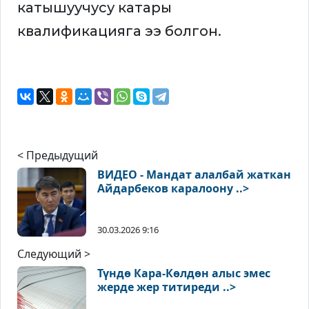
катышуучусу катары
квалификацияга ээ болгон.
< Предыдущий
ВИДЕО - Мандат алалбай жаткан
Айдарбеков каралоону ..>
30.03.2026 9:16
Следующий >
Түндө Кара-Көлдөн алыс эмес
жерде жер титиреди ..>