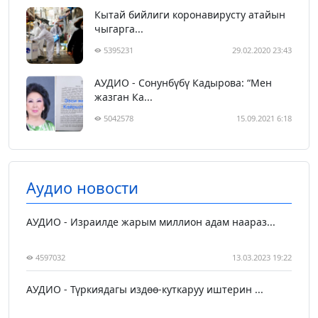
Кытай бийлиги коронавирусту атайын
чыгарга...
5395231
29.02.2020 23:43
АУДИО - Сонунбүбү Кадырова: “Мен
жазган Ка...
5042578
15.09.2021 6:18
Аудио новости
АУДИО - Израилде жарым миллион адам наараз...
4597032
13.03.2023 19:22
АУДИО - Түркиядагы издөө-куткаруу иштерин ...