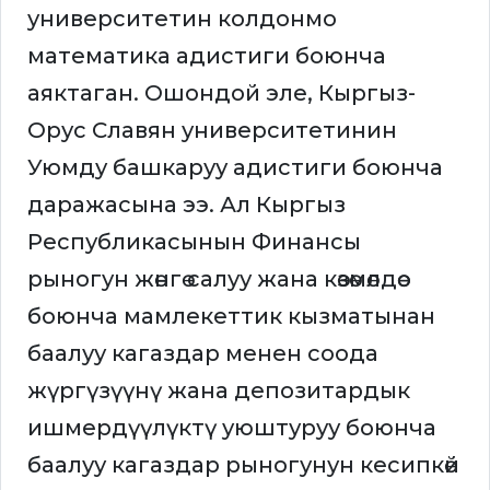
университетин колдонмо
математика адистиги боюнча
аяктаган. Ошондой эле, Кыргыз-
Орус Славян университетинин
Уюмду башкаруу адистиги боюнча
даражасына ээ. Ал Кыргыз
Республикасынын Финансы
рыногун жөнгө салуу жана көзөмөлдөө
боюнча мамлекеттик кызматынан
баалуу кагаздар менен соода
жүргүзүүнү жана депозитардык
ишмердүүлүктү уюштуруу боюнча
баалуу кагаздар рыногунун кесипкөй