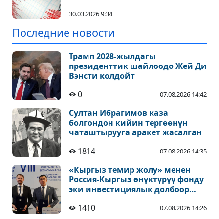
30.03.2026 9:34
Последние новости
Трамп 2028-жылдагы
президенттик шайлоодо Жей Ди
Вэнсти колдойт
0
07.08.2026 14:42
Султан Ибрагимов каза
болгондон кийин тергөөнүн
чаташтырууга аракет жасалган
1814
07.08.2026 14:35
«Кыргыз темир жолу» менен
Россия-Кыргыз өнүктүрүү фонду
эки инвестициялык долбоор
боюнча келишимге кол койду
1410
07.08.2026 14:26