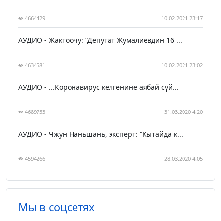
4664429
10.02.2021 23:17
АУДИО - Жактоочу: “Депутат Жумалиевдин 16 ...
4634581
10.02.2021 23:02
АУДИО - ...Коронавирус келгенине аябай сүй...
4689753
31.03.2020 4:20
АУДИО - Чжун Наньшань, эксперт: “Кытайда к...
4594266
28.03.2020 4:05
Мы в соцсетях