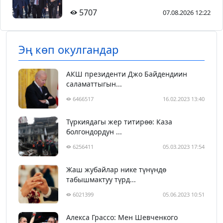
долбоор сунушталды
5707
07.08.2026 12:22
Эң көп окулгандар
АКШ президенти Джо Байдендиин
саламаттыгын...
6466517
16.02.2023 13:40
Түркиядагы жер титирөө: Каза
болгондордун ...
6256411
05.03.2023 17:54
Жаш жубайлар нике түнүндө
табышмактуу түрд...
6021399
05.06.2023 10:51
Алекса Грассо: Мен Шевченкого