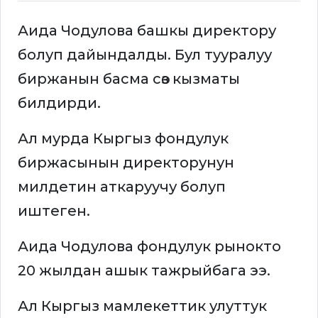
Аида Чодулова башкы директору
болуп дайындалды. Бул тууралуу
биржанын басма сөз кызматы
билдирди.
Ал мурда Кыргыз фондулук
биржасынын директорунун
милдетин аткаруучу болуп
иштеген.
Аида Чодулова фондулук рынокто
20 жылдан ашык тажрыйбага ээ.
Ал Кыргыз мамлекеттик улуттук