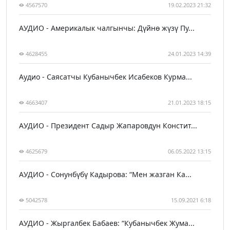
4567570
19.02.2023 21:32
АУДИО - Америкалык чалгынчы: Дүйнө жүзү Пу...
4628455
24.01.2023 14:39
Аудио - Саясатчы Кубанычбек Исабеков Курма...
4663407
21.01.2023 18:15
АУДИО - Президент Садыр Жапаровдун Констит...
4625679
06.05.2022 13:15
АУДИО - Сонунбүбү Кадырова: “Мен жазган Ка...
5042578
15.09.2021 6:18
АУДИО - Жыргалбек Бабаев: “Кубанычбек Жума...