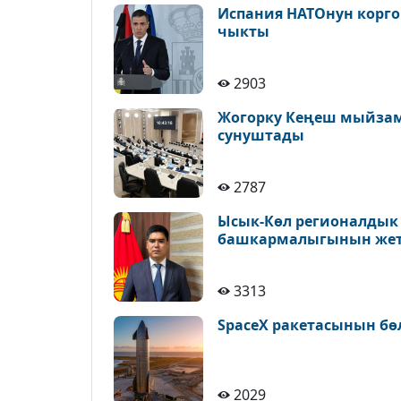
Испания НАТОнун корг
чыкты
2903
Жогорку Кеңеш мыйзам
сунуштады
2787
Ысык-Көл регионалдык 
башкармалыгынын жет
3313
SpaceX ракетасынын бө
2029