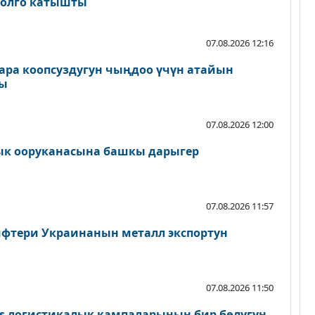
толго катышты
07.08.2026 12:16
ара коопсуздугун чыңдоо үчүн атайын
ды
07.08.2026 12:00
ык ооруканасына башкы дарыгер
07.08.2026 11:57
фтери Украинанын металл экспортун
07.08.2026 11:50
ies логистикалык кампаларынын бир бөлүгүн