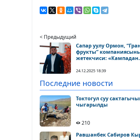
< Предыдущий
Сапар уулу Ормон, “Гра
фрукты” компаниясын
жетекчиси: «Кампадан
үйүңө чейин – тез,
ишенимдүү, сапаттуу
24.12.2025 18:39
жана таза мөмө-жеми
Последние новости
Токтогул суу сактагыч
чыгарылды
210
Равшанбек Сабиров Кы