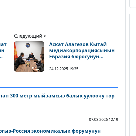
Следующий >
нат
Аскат Алагөзов Кытай
ын
медиакорпорациясынын
Евразия бюросунун
директору Ван Бинди
кабыл алды
24.12.2025 19:35
ш»
ынан 300 метр мыйзамсыз балык уулоочу тор
07.08.2026 12:19
ргыз-Россия экономикалык форумунун