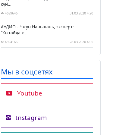
сүй...
4689646
31.03.2020 4:20
АУДИО - Чжун Наньшань, эксперт:
“Кытайда к...
4594166
28.03.2020 4:05
Мы в соцсетях
Youtube
Instagram