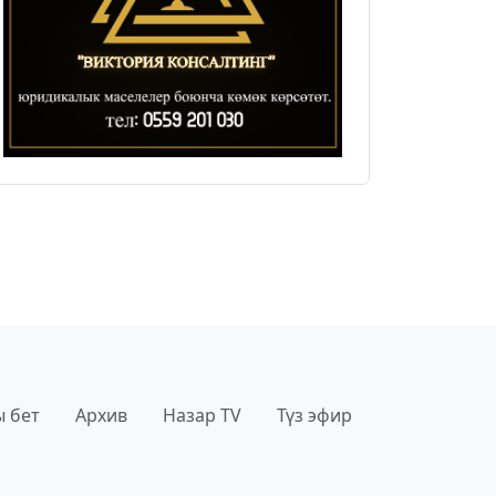
 бет
Архив
Назар TV
Түз эфир