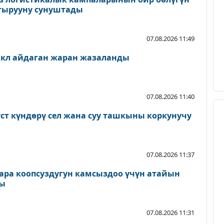
тырууну сунуштады
07.08.2026 11:49
кл айдаган жаран жазаланды
07.08.2026 11:40
уст күндөрү сел жана суу ташкыны коркунучу
07.08.2026 11:37
ара коопсуздугун камсыздоо үчүн атайын
ды
07.08.2026 11:31