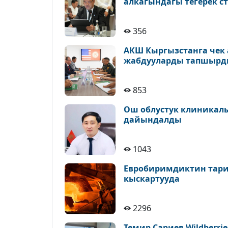
алкагындагы тегерек с
356
АКШ Кыргызстанга чек 
жабдууларды тапшыр
853
Ош облустук клиникал
дайындалды
1043
Евробиримдиктин тари
кыскартууда
2296
Темир Сариев Wildberr