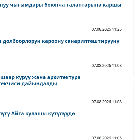
онуу чыгымдары боюнча талаптарына каршы
07.08.2026 11:25
 долбоорлорун кароону санариптештирүүнү
07.08.2026 11:08
шаар куруу жана архитектура
екчиси дайындалды
07.08.2026 11:08
лүгү Айга кулашы күтүлүүдө
07.08.2026 11:05