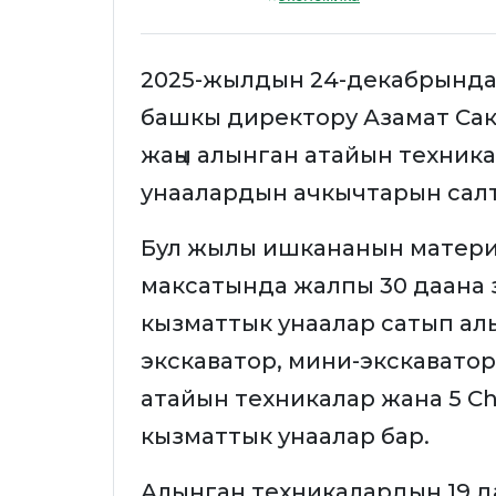
2025-жылдын 24-декабрында
башкы директору Азамат Са
жаңы алынган атайын техник
унаалардын ачкычтарын сал
Бул жылы ишкананын матери
максатында жалпы 30 даана 
кызматтык унаалар сатып ал
экскаватор, мини-экскаватор
атайын техникалар жана 5 Che
кызматтык унаалар бар.
Алынган техникалардын 19 д