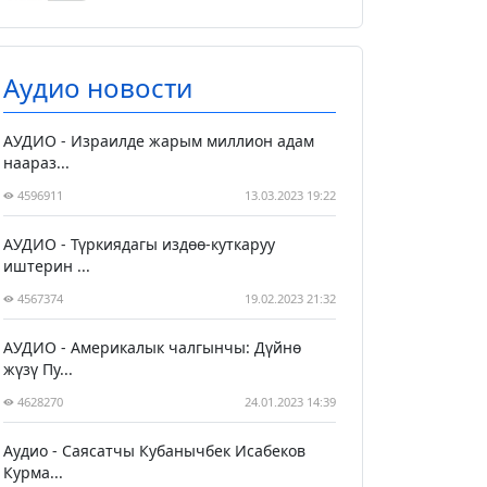
Аудио новости
АУДИО - Израилде жарым миллион адам
наараз...
4596911
13.03.2023 19:22
АУДИО - Түркиядагы издөө-куткаруу
иштерин ...
4567374
19.02.2023 21:32
АУДИО - Америкалык чалгынчы: Дүйнө
жүзү Пу...
4628270
24.01.2023 14:39
Аудио - Саясатчы Кубанычбек Исабеков
Курма...