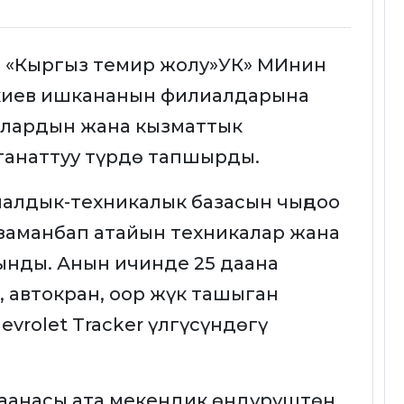
 «Кыргыз темир жолу»УК» МИнин
киев ишкананын филиалдарына
алардын жана кызматтык
танаттуу түрдө тапшырды.
алдык-техникалык базасын чыңдоо
заманбап атайын техникалар жана
ынды. Анын ичинде 25 даана
, автокран, оор жүк ташыган
vrolet Tracker үлгүсүндөгү
аанасы ата мекендик өндүрүштөн,