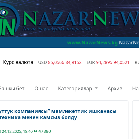
www.NazarNews.kg
NazarNews - дүйнө 
Курс валюта
USD
85,0566
84,9152
EUR
94,2895
94,0521
R
Башкы бет
О нас
Категориялар
Архив
На
луттук компаниясы” мамлекеттик ишканасы
техника менен камсыз болду
47880
24.12.2025, 18:40