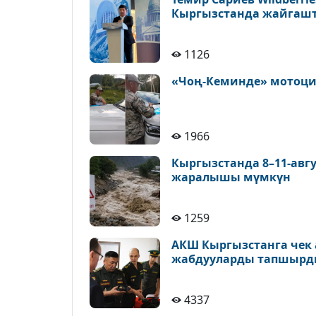
Кыргызстанда жайгаш
1126
«Чоң-Кеминде» мотоци
1966
Кыргызстанда 8–11-авг
жаралышы мүмкүн
1259
АКШ Кыргызстанга чек 
жабдууларды тапшыр
4337