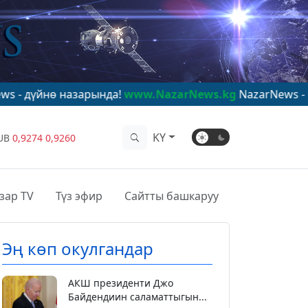
назарында!
www.NazarNews.kg
NazarNews - в центре ми
KY
UB
0,9274
0,9260
зар TV
Түз эфир
Сайтты башкаруу
Эң көп окулгандар
АКШ президенти Джо
Байдендиин саламаттыгын...