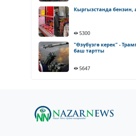
Кыргызстанда бензин,
5300
"Өзүбүзгө керек" - Тра
баш тартты
5647