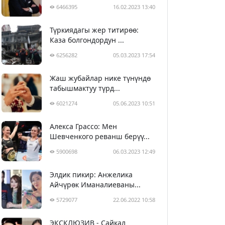
6466395
16.02.2023 13:40
Түркиядагы жер титирөө:
Каза болгондордун ...
6256282
05.03.2023 17:54
Жаш жубайлар нике түнүндө
табышмактуу түрд...
6021274
05.06.2023 10:51
Алекса Грассо: Мен
Шевченкого реванш берүү...
5900698
06.03.2023 12:49
Элдик пикир: Анжелика
Айчүрөк Иманалиеваны...
5729077
22.06.2022 10:58
ЭКСКЛЮЗИВ - Сайкал