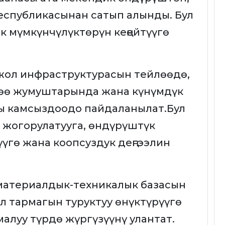
Республикасынан сатып алынды. Бул
 мүмкүнчүлүктөрүн кеңейтүүгө
жол инфраструктурасын тейлөөдө,
зөө жумуштарында жана күнүмдүк
 камсыздоодо пайдаланылат.Бул
 жогорулатууга, өндүрүштүк
үгө жана коопсуздук деңгээлин
материалдык-техникалык базасын
л тармагын туруктуу өнүктүрүүгө
алуу түрдө жүргүзүүнү улантат.