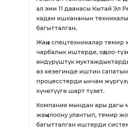
ал эми 11 даанасы Кытай Эл 
кадам ишкананын техникалык
багытталган.
Жаңы спецтехникалар темир 
чарбалык иштерде, оңдоо-тү
өндүрүштүк муктаждыктарды
өз кезегинде иштин сапатын
процесстерди ыкчам жүргүзү
күчөтүүгө шарт түзөт.
Компания мындан ары дагы 
жаңылоону улантып, темир жо
багытталган иштерди систем