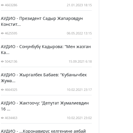
4663286
21.01.2023 18:15
АУДИО - Президент Садыр Жапаровдун
Констит...
4625595
06.05.2022 13:15
АУДИО - Сонунбүбү Кадырова: “Мен жазган
Ка...
5042136
15.09.2021 6:18
АУДИО - Жыргалбек Бабаев: “Кубанычбек
Жума...
4664325
10.02.2021 23:17
АУДИО - Жактоочу: “Депутат Жумалиевдин
16 ...
4634463
10.02.2021 23:02
АУДИО - ...Коронавирус келгенине аябай