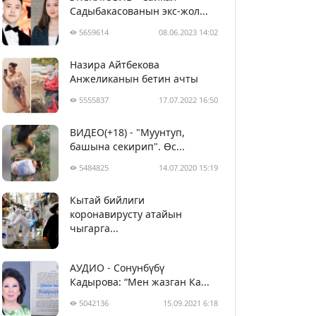
Садыбакасованын экс-жол...
5659614
08.06.2023 14:02
Назира Айтбекова
Анжеликанын бетин ачты
5555837
17.07.2022 16:50
ВИДЕО(+18) - "Муунтуп,
башына секирип". Өс...
5484825
14.07.2020 15:19
Кытай бийлиги
5395109
29.02.2020 23:43
коронавирусту атайын
чыгарга...
АУДИО - Сонунбүбү
Кадырова: “Мен жазган Ка...
5042136
15.09.2021 6:18