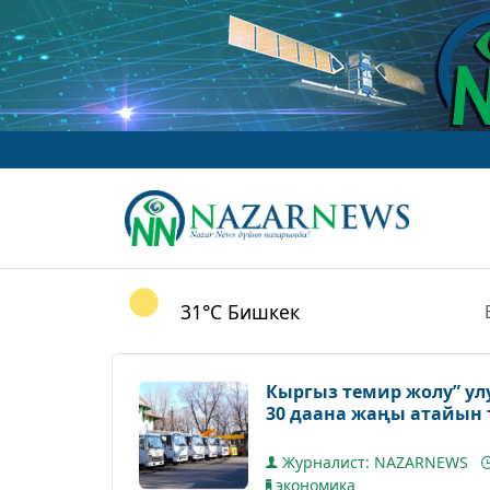
31°C
Бишкек
Кыргыз темир жолу” у
30 даана жаңы атайын 
Журналист: NAZARNEWS
экономика