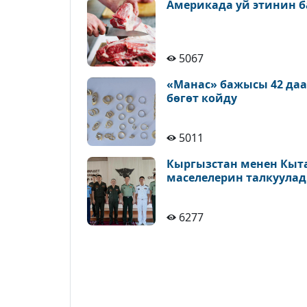
Америкада уй этинин б
5067
«Манас» бажысы 42 да
бөгөт койду
5011
Кыргызстан менен Кыт
маселелерин талкуула
6277