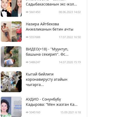
Садыбакасованын экс-жол...
5661450
08.06.2023 14:02
Назира Айтбекова
Анжеликанын бетин ачты
5557688
17.07.2022 16:50
ВИДЕО(+18) - "Муунтуп,
башына секирип". Өс...
5486247
14.07.2020 15:19
Кытай бийлиги
5397070
29.02.2020 23:43
коронавирусту атайын
чыгарга...
АУДИО - Сонунбүбү
Кадырова: “Мен жазган Ка...
5045160
15.09.2021 6:18