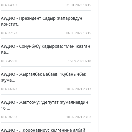
4664992
21.01.2023 18:15
АУДИО - Президент Садыр Жапаровдун
Констит...
4627173
06.05.2022 13:15
АУДИО - Сонунбүбү Кадырова: “Мен жазган
Ка...
5045160
15.09.2021 6:18
АУДИО - Жыргалбек Бабаев: “Кубанычбек
Жума...
4666073
10.02.2021 23:17
АУДИО - Жактоочу: “Депутат Жумалиевдин
16 ...
4636133
10.02.2021 23:02
АУДИО - ...Коронавирус келгенине аябай