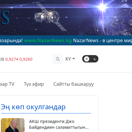
ww.NazarNews.kg
NazarNews - в центре мирового вним
KY
UB
0,9274
0,9260
зар TV
Түз эфир
Сайтты башкаруу
Эң көп окулгандар
АКШ президенти Джо
Байдендиин саламаттыгын...