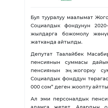
Бул тууралуу маалымат Жого
Социалдык фондунун 2020
жылдарга божомолу жөнү
жатканда айтылды.
Депутат Таалайбек Масаби
пенсиянын суммасы дайы
пенсиянын эң жогорку су
Социалдык фонддун төрагасы
000 сом” деген жоопту айтты
Ал эми персоналдык пенси
адамга жетет. Алардын о