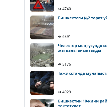
4740
Бишкектеги №2 төрөт ү
6591
Челектор мөңгүсүндө и
жатканы аныкталды
5176
Тажикстанда мунапыст
4929
Бишкектин 10-кичи рай
токтотулат