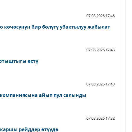
07.08.2026 17:46
о көчөсүнүн бир бөлүгү убактылуу жабылат
07.08.2026 17:43
артыштыгы өстү
07.08.2026 17:43
 компаниясына айып пул салынды
07.08.2026 17:32
 каршы рейддер өтүүдө