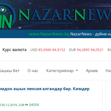
www.NazarNews.kg
NazarNews - дүйнө назарында!
w
Курс валюта
USD
85,0566
84,9152
EUR
94,2895
94,0521
R
Башкы бет
О нас
Категориялар
Архив
На
сомдон ашык пенсия алгандар бар. Кимдер
54559
05.12.2019, 2:08