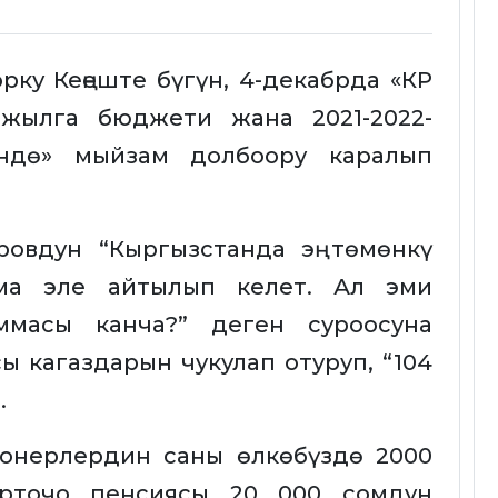
рку Кеңеште бүгүн, 4-декабрда «КР
-жылга бюджети жана 2021-2022-
ндө» мыйзам долбоору каралып
ровдун “Кыргызстанда эң төмөнкү
ма эле айтылып келет. Ал эми
ммасы канча?” деген суроосуна
 кагаздарын чукулап отуруп, “104
.
онерлердин саны өлкөбүздө 2000
рточо пенсиясы 20 000 сомдун