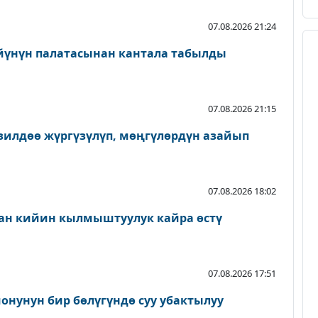
07.08.2026 21:24
йүнүн палатасынан кантала табылды
07.08.2026 21:15
зилдөө жүргүзүлүп, мөңгүлөрдүн азайып
07.08.2026 18:02
ан кийин кылмыштуулук кайра өстү
07.08.2026 17:51
онунун бир бөлүгүндө суу убактылуу