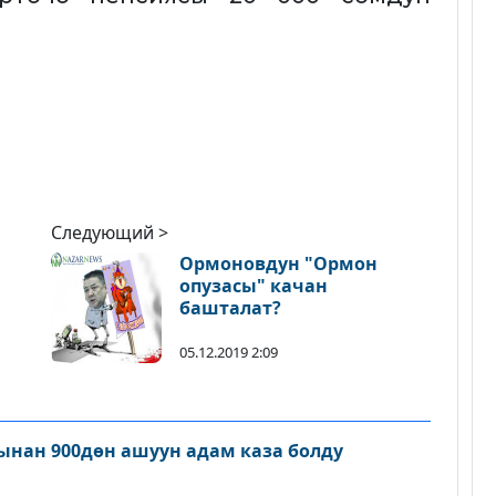
Следующий >
Ормоновдун "Ормон
опузасы" качан
башталат?
05.12.2019 2:09
нан 900дөн ашуун адам каза болду