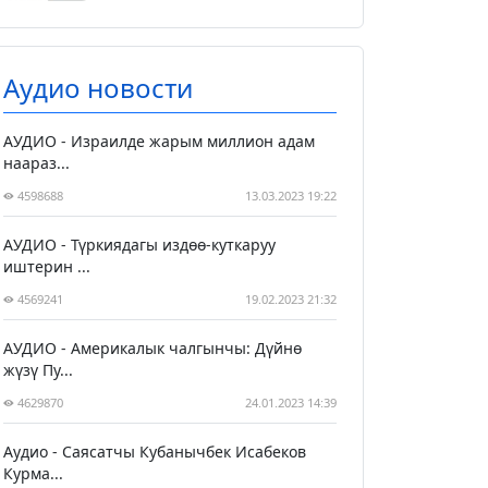
Аудио новости
АУДИО - Израилде жарым миллион адам
наараз...
4598688
13.03.2023 19:22
АУДИО - Түркиядагы издөө-куткаруу
иштерин ...
4569241
19.02.2023 21:32
АУДИО - Америкалык чалгынчы: Дүйнө
жүзү Пу...
4629870
24.01.2023 14:39
Аудио - Саясатчы Кубанычбек Исабеков
Курма...