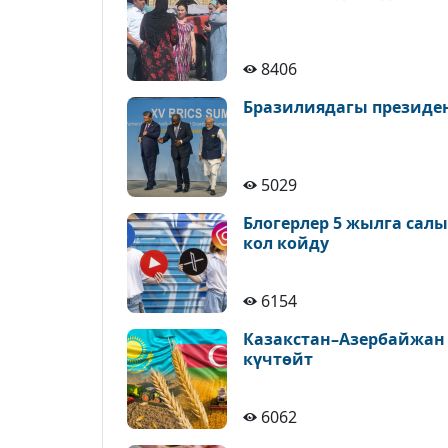
8406
Бразилиядагы президе
5029
Блогерлер 5 жылга сал
кол койду
6154
Казакстан–Азербайжан
күчтөйт
6062