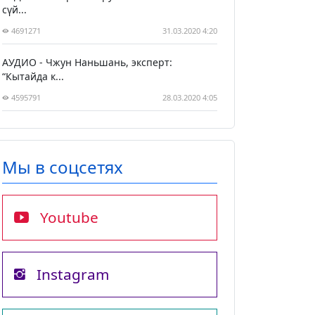
сүй...
4691271
31.03.2020 4:20
АУДИО - Чжун Наньшань, эксперт:
“Кытайда к...
4595791
28.03.2020 4:05
Мы в соцсетях
Youtube
Instagram