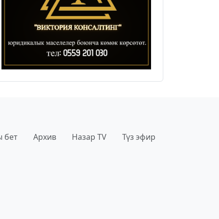
 бет
Архив
Назар TV
Түз эфир