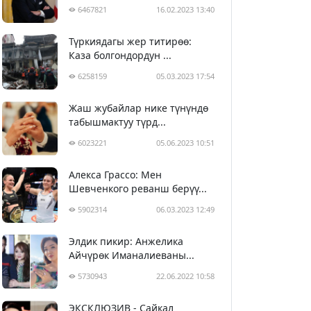
6467821
16.02.2023 13:40
Түркиядагы жер титирөө:
Каза болгондордун ...
6258159
05.03.2023 17:54
Жаш жубайлар нике түнүндө
табышмактуу түрд...
6023221
05.06.2023 10:51
Алекса Грассо: Мен
Шевченкого реванш берүү...
5902314
06.03.2023 12:49
Элдик пикир: Анжелика
Айчүрөк Иманалиеваны...
5730943
22.06.2022 10:58
ЭКСКЛЮЗИВ - Сайкал