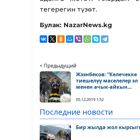
тегерегин түзөт.
Булак: NazarNews.kg
< Предыдущий
Жээнбеков: “Келечекке
тиешелүү маселелер эл
менен ачык-айкын
талкууланып кабыл
алынган”
05.12.2019 1:52
Последние новости
Бир жылда жол кырсыгы