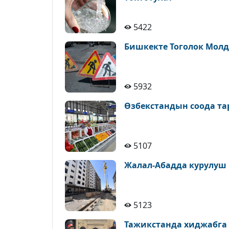
5422
Бишкекте Тоголок Молд
5932
Өзбекстандын соода т
5107
Жалал-Абадда курулуш
5123
Тажикстанда хиджабга