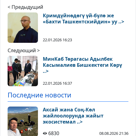
< Предыдущий
Кримдүйнөдөгү үй-бүлө же
«Бахти Ташкентскийдин» уу ..>
22.01.2026 16:23
Следующий >
МинКаб Төрагасы Адылбек
Касымалиев Бишкектеги Көрү
..>
22.01.2026 16:37
Последние новости
Аксай жана Соң-Көл
жайлоолорунда жайыт
экосистемал ..>
6830
08.08.2026 21:36