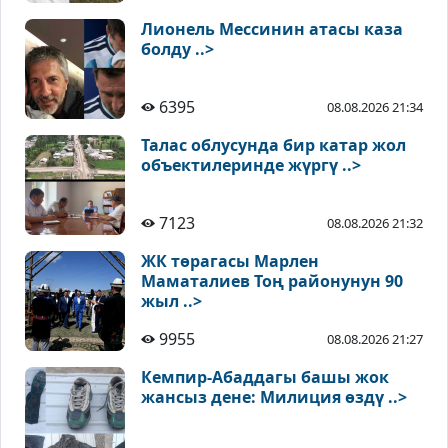
Лионель Мессинин атасы каза
болду ..>
6395
08.08.2026 21:34
Талас облусунда бир катар жол
объектилеринде жүргү ..>
7123
08.08.2026 21:32
ЖК төрагасы Марлен
Маматалиев Тоң районунун 90
жыл ..>
9955
08.08.2026 21:27
Кемпир-Абаддагы башы жок
жансыз дене: Милиция өздү ..>