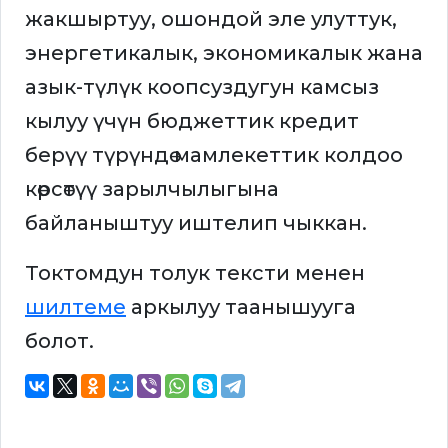
жакшыртуу, ошондой эле улуттук,
энергетикалык, экономикалык жана
азык-түлүк коопсуздугун камсыз
кылуу үчүн бюджеттик кредит
берүү түрүндө мамлекеттик колдоо
көрсөтүү зарылчылыгына
байланыштуу иштелип чыккан.
Токтомдун толук тексти менен
шилтеме
аркылуу таанышууга
болот.