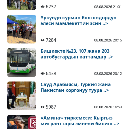
6237
08.08.2026 21:01
Үркүндө курман болгондордун
элеси мамлекеттин эсин ..>
7284
08.08.2026 20:16
Бишкекте №23, 107 жана 203
автобустардын каттамдар ..>
6438
08.08.2026 20:12
Сауд Арабиясы, Түркия жана
Пакистан коргонуу туура ..>
5987
08.08.2026 16:59
«Амина» тиркемеси: Кыргыз
мигранттары эмнени билиш ..>