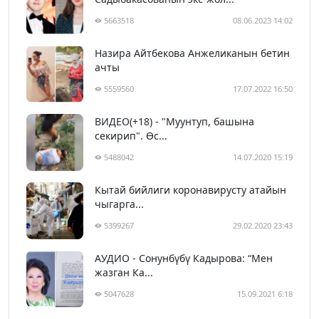
5663518
08.06.2023 14:02
Назира Айтбекова Анжеликанын бетин
ачты
5559560
17.07.2022 16:50
ВИДЕО(+18) - "Муунтуп, башына
секирип". Өс...
5488042
14.07.2020 15:19
Кытай бийлиги коронавирусту атайын
чыгарга...
5399267
29.02.2020 23:43
АУДИО - Сонунбүбү Кадырова: “Мен
жазган Ка...
5047628
15.09.2021 6:18