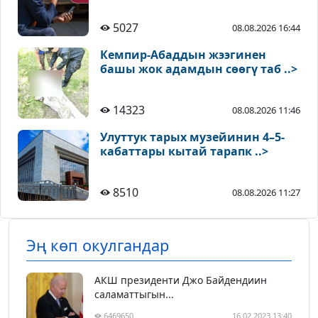
5027
08.08.2026 16:44
Кемпир-Абаддын жээгинен
башы жок адамдын сөөгү таб ..>
14323
08.08.2026 11:46
Улуттук тарых музейинин 4–5-
кабаттары кытай тарапк ..>
8510
08.08.2026 11:27
Эң көп окулгандар
АКШ президенти Джо Байдендиин
саламаттыгын...
6469650
16.02.2023 13:40