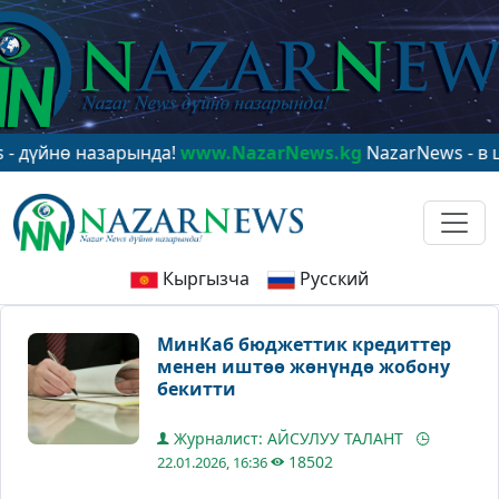
нө назарында!
www.NazarNews.kg
NazarNews - в центре
Кыргызча
Русский
МинКаб бюджеттик кредиттер
менен иштөө жөнүндө жобону
бекитти
Журналист: АЙСУЛУУ ТАЛАНТ
18502
22.01.2026, 16:36