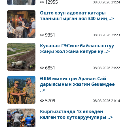
12955
08.08.2026 21:24
Ошто өзүн адвокат катары
тааныштырган аял 340 миң ..>
9351
08.08.2026 21:23
Куланак ГЭСине байланыштуу
жаңы жол жана көпүрө ку ..>
6851
08.08.2026 21:22
ӨКМ министри Араван-Сай
дарыясынын жээгин бекемдөө
..>
5709
08.08.2026 21:14
Кыргызстанда 13 өлкөдөн
келген тоо куткаруучулары ..>