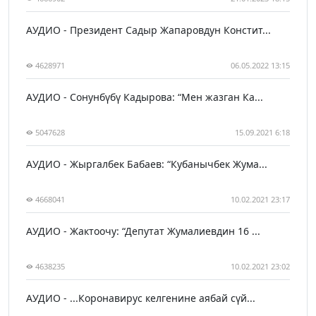
АУДИО - Президент Садыр Жапаровдун Констит...
4628971
06.05.2022 13:15
АУДИО - Сонунбүбү Кадырова: “Мен жазган Ка...
5047628
15.09.2021 6:18
АУДИО - Жыргалбек Бабаев: “Кубанычбек Жума...
4668041
10.02.2021 23:17
АУДИО - Жактоочу: “Депутат Жумалиевдин 16 ...
4638235
10.02.2021 23:02
АУДИО - ...Коронавирус келгенине аябай сүй...