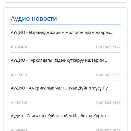
Аудио новости
АУДИО - Израилде жарым миллион адам наараз...
4600458
13.03.2023 19:22
АУДИО - Түркиядагы издөө-куткаруу иштерин ...
4570953
19.02.2023 21:32
АУДИО - Америкалык чалгынчы: Дүйнө жүзү Пу...
4631646
24.01.2023 14:39
Аудио - Саясатчы Кубанычбек Исабеков Курма...
4666902
21.01.2023 18:15