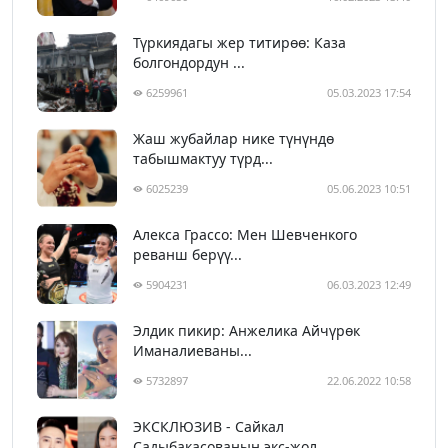
Түркиядагы жер титирөө: Каза
болгондордун ...
6259961
05.03.2023 17:54
Жаш жубайлар нике түнүндө
табышмактуу түрд...
6025239
05.06.2023 10:51
Алекса Грассо: Мен Шевченкого
реванш берүү...
5904231
06.03.2023 12:49
Элдик пикир: Анжелика Айчүрөк
Иманалиеваны...
5732897
22.06.2022 10:58
ЭКСКЛЮЗИВ - Сайкал
Садыбакасованын экс-жол...