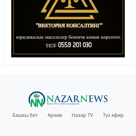
Башкы бет
Архив
Назар TV
Түз эфир