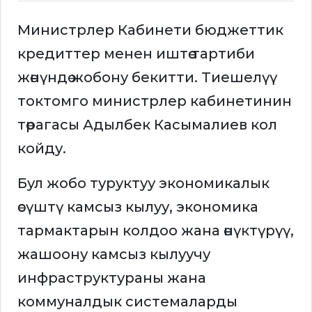
Министрлер Кабинети бюджеттик
кредиттер менен иштөө тартиби
жөнүндө жобону бекитти. Тиешелүү
токтомго министрлер кабинетинин
төрагасы Адылбек Касымалиев кол
койду.
Бул жобо туруктуу экономикалык
өсүштү камсыз кылуу, экономика
тармактарын колдоо жана өнүктүрүү,
жашоону камсыз кылуучу
инфраструктураны жана
коммуналдык системаларды