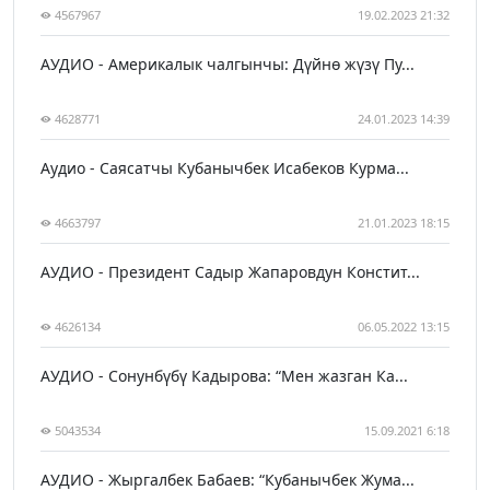
4567967
19.02.2023 21:32
АУДИО - Америкалык чалгынчы: Дүйнө жүзү Пу...
4628771
24.01.2023 14:39
Аудио - Саясатчы Кубанычбек Исабеков Курма...
4663797
21.01.2023 18:15
АУДИО - Президент Садыр Жапаровдун Констит...
4626134
06.05.2022 13:15
АУДИО - Сонунбүбү Кадырова: “Мен жазган Ка...
5043534
15.09.2021 6:18
АУДИО - Жыргалбек Бабаев: “Кубанычбек Жума...