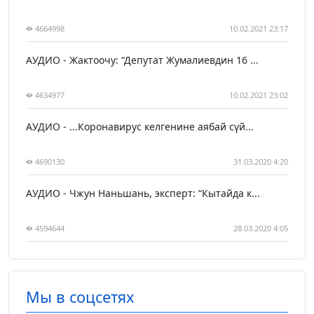
4664998
10.02.2021 23:17
АУДИО - Жактоочу: “Депутат Жумалиевдин 16 ...
4634977
10.02.2021 23:02
АУДИО - ...Коронавирус келгенине аябай сүй...
4690130
31.03.2020 4:20
АУДИО - Чжун Наньшань, эксперт: “Кытайда к...
4594644
28.03.2020 4:05
Мы в соцсетях