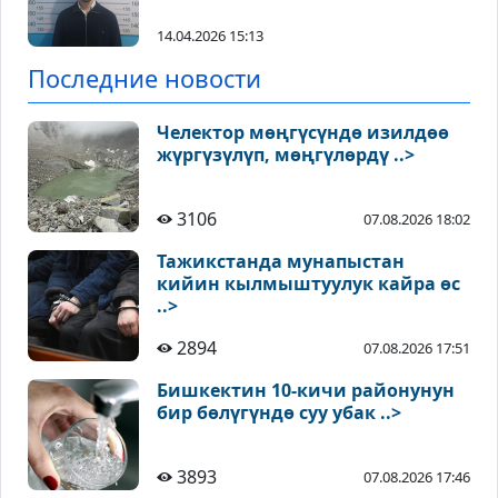
14.04.2026 15:13
Последние новости
Челектор мөңгүсүндө изилдөө
жүргүзүлүп, мөңгүлөрдү ..>
3106
07.08.2026 18:02
Тажикстанда мунапыстан
кийин кылмыштуулук кайра өс
..>
2894
07.08.2026 17:51
Бишкектин 10-кичи районунун
бир бөлүгүндө суу убак ..>
3893
07.08.2026 17:46