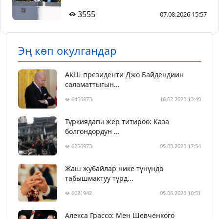
3555
07.08.2026 15:57
Эң көп окулгандар
АКШ президенти Джо Байдендиин
саламаттыгын...
6466873
16.02.2023 13:40
Түркиядагы жер титирөө: Каза
болгондордун ...
6256973
05.03.2023 17:54
Жаш жубайлар нике түнүндө
табышмактуу түрд...
6021942
05.06.2023 10:51
Алекса Грассо: Мен Шевченкого