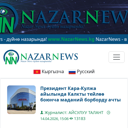
ө назарында!
www.NazarNews.kg
NazarNews - в центре
Кыргызча
Русский
Президент Кара-Кулжа
айылында Калкты тейлөө
боюнча маданий борборду ачты
Журналист: АЙСУЛУУ ТАЛАНТ
13183
14.04.2026, 15:06