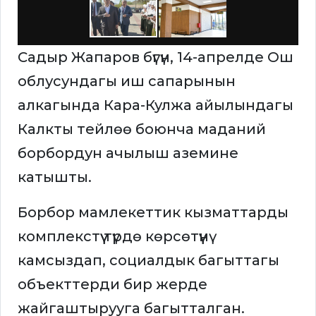
Садыр Жапаров бүгүн, 14-апрелде Ош
облусундагы иш сапарынын
алкагында Кара-Кулжа айылындагы
Калкты тейлөө боюнча маданий
борбордун ачылыш аземине
катышты.
Борбор мамлекеттик кызматтарды
комплекстүү түрдө көрсөтүүнү
камсыздап, социалдык багыттагы
объекттерди бир жерде
жайгаштырууга багытталган.