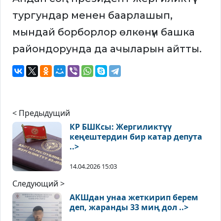
тургундар менен баарлашып,
мындай борборлор өлкөнүн башка
райондорунда да ачыларын айтты.
< Предыдущий
КР БШКсы: Жергиликтүү
кеңештердин бир катар депута
..>
14.04.2026 15:03
Следующий >
АКШдан унаа жеткирип берем
деп, жаранды 33 миң дол ..>