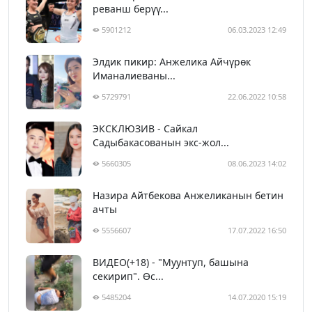
реванш берүү...
5901212
06.03.2023 12:49
Элдик пикир: Анжелика Айчүрөк
Иманалиеваны...
5729791
22.06.2022 10:58
ЭКСКЛЮЗИВ - Сайкал
Садыбакасованын экс-жол...
5660305
08.06.2023 14:02
Назира Айтбекова Анжеликанын бетин
ачты
5556607
17.07.2022 16:50
ВИДЕО(+18) - "Муунтуп, башына
секирип". Өс...
5485204
14.07.2020 15:19