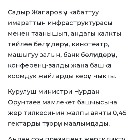
Садыр Жапаров үч кабаттуу
имараттын инфраструктурасы
менен таанышып, андагы калкты
тейлөө бөлүмдөрүн, кинотеатр,
машыгуу залын, банк бөлүмдөрүн,
конференц-залды жана башка
коомдук жайларды көрүп чыкты.
Курулуш министри Нурдан
Орунтаев мамлекет башчысына
жер тилкесинин жалпы аянты 0,45
гектарды түзөрүн маалымдады.
Андан соң президент жергиликтүү