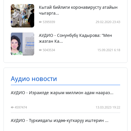
Кытай бийлиги коронавирусту атайын
чыгарга...
5395939
29.02.2020 23:43
АУДИО - Сонунбүбү Кадырова: “Мен
жазган Ка...
5043534
15.09.2021 6:18
Аудио новости
АУДИО - Израилде жарым миллион адам наараз...
4597474
13.03.2023 19:22
АУДИО - Түркиядагы издөө-куткаруу иштерин ...