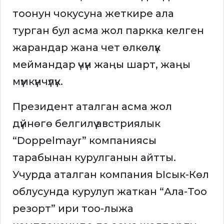
тоонун чокусуна жеткире ала
турган бул асма жол паркка келген
жарандар жана чет өлкөлүк
меймандар үчүн жаңы шарт, жаңы
мүмкүнчүлүк.
Президент аталган асма жол
дүйнөгө белгилүү австриялык
“Doppelmayr” компаниясы
тарабынан курулганын айтты.
Учурда аталган компания Ысык-Көл
облусунда курулуп жаткан “Ала-Тоо
резорт” ири тоо-лыжа