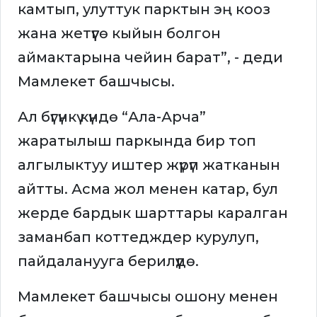
камтып, улуттук парктын эң кооз
жана жетүүгө кыйын болгон
аймактарына чейин барат”, - деди
Мамлекет башчысы.
Ал бүгүнкү күндө “Ала-Арча”
жаратылыш паркында бир топ
алгылыктуу иштер жүрүп жатканын
айтты. Асма жол менен катар, бул
жерде бардык шарттары каралган
заманбап коттедждер курулуп,
пайдаланууга берилүүдө.
Мамлекет башчысы ошону менен