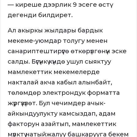
— киреше дээрлик 9 эсеге өстү
дегенди билдирет.
Ал акыркы жылдары бардык
мекеме-уюмдар толугу менен
санариптештирүүгө өткөрүлгөнүн эске
салды. Бүгүнкү күндө ушул сыяктуу
мамлекеттик мекемелерде
накталай акча кабыл алынбайт,
төлөмдөр электрондук форматта
жүргүзүлөт. Бул чечимдер ачык-
айкындуулукту камсыздап, адам
факторун азайтып, мамлекеттик
мүлктү натыйжалуу башкарууга бекем