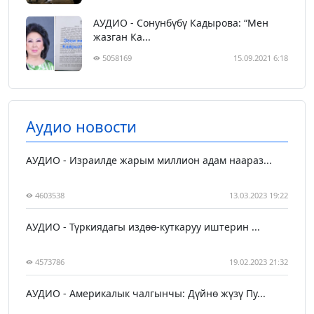
АУДИО - Сонунбүбү Кадырова: “Мен
жазган Ка...
5058169
15.09.2021 6:18
Аудио новости
АУДИО - Израилде жарым миллион адам наараз...
4603538
13.03.2023 19:22
АУДИО - Түркиядагы издөө-куткаруу иштерин ...
4573786
19.02.2023 21:32
АУДИО - Америкалык чалгынчы: Дүйнө жүзү Пу...