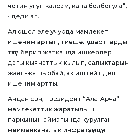
четин угуп калсам, капа болбогула”,
- деди ал.
Ал ошол эле учурда мамлекет
ишеним артып, тиешелүү шарттарды
түзүп берип жатканда ишкерлер
дагы кыянаттык кылып, салыктарын
жаап-жашырбай, ак иштейт деп
ишеним артты.
Андан соң Президент “Ала-Арча”
мамлекеттик жаратылыш
паркынын аймагында курулган
мейманканалык инфратүзүмдүн