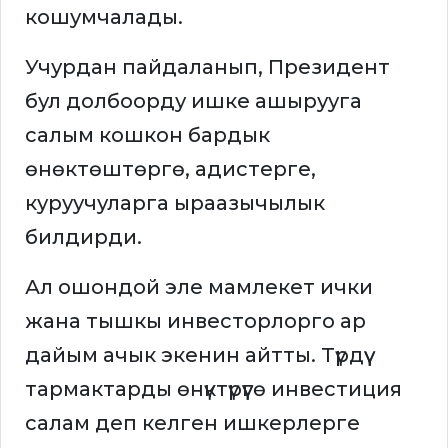
кошумчалады.
Учурдан пайдаланып, Президент
бул долбоорду ишке ашырууга
салым кошкон бардык
өнөктөштөргө, адистерге,
куруучуларга ыраазычылык
билдирди.
Ал ошондой эле мамлекет ички
жана тышкы инвесторлорго ар
дайым ачык экенин айтты. Түрдүү
тармактарды өнүктүрүүгө инвестиция
салам деп келген ишкерлерге