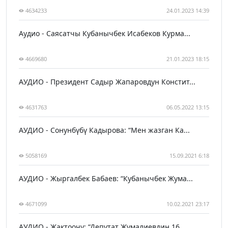
4634233
24.01.2023 14:39
Аудио - Саясатчы Кубанычбек Исабеков Курма...
4669680
21.01.2023 18:15
АУДИО - Президент Садыр Жапаровдун Констит...
4631763
06.05.2022 13:15
АУДИО - Сонунбүбү Кадырова: “Мен жазган Ка...
5058169
15.09.2021 6:18
АУДИО - Жыргалбек Бабаев: “Кубанычбек Жума...
4671099
10.02.2021 23:17
АУДИО - Жактоочу: “Депутат Жумалиевдин 16 ...