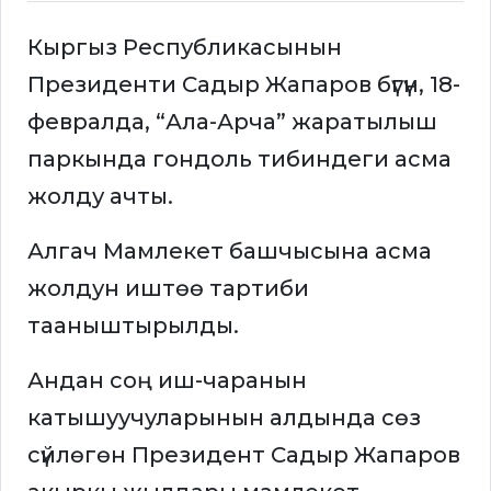
Кыргыз Республикасынын
Президенти Садыр Жапаров бүгүн, 18-
февралда, “Ала-Арча” жаратылыш
паркында гондоль тибиндеги асма
жолду ачты.
Алгач Мамлекет башчысына асма
жолдун иштөө тартиби
тааныштырылды.
Андан соң иш-чаранын
катышуучуларынын алдында сөз
сүйлөгөн Президент Садыр Жапаров