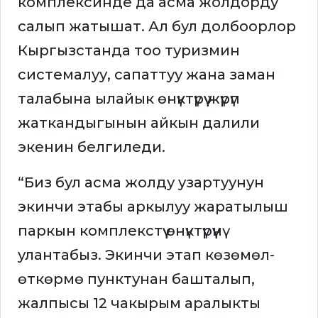
комплексинде да асма жолдорду
салып жатышат. Ал бул долбоорлор
Кыргызстанда тоо туризмин
системалуу, сапаттуу жана заман
талабына ылайык өнүктүрүү жүрүп
жаткандыгынын айкын далили
экенин белгиледи.
“Биз бул асма жолду узартуунун
экинчи этабы аркылуу жаратылыш
паркын комплекстүү өнүктүрүүнү
улантабыз. Экинчи этап көзөмөл-
өткөрмө пунктунан башталып,
жалпысы 12 чакырым аралыкты