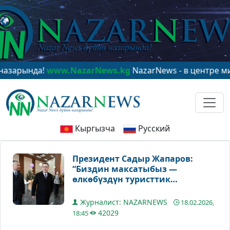
нда!
www.NazarNews.kg
NazarNews - в центре мировог
Кыргызча
Русский
Президент Садыр Жапаров:
“Биздин максатыбыз —
өлкөбүздүн туристтик
потенциалын толук пайдалануу
жана Кыргызстанды тоо
Журналист: NAZARNEWS
18.02.2026,
туризми жаатында дүйнөгө
42029
18:45
таанытуу!”