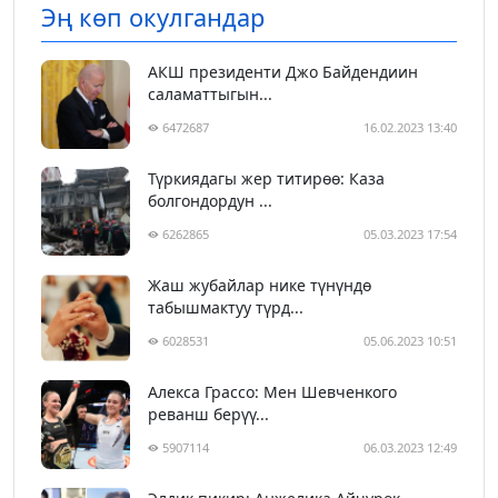
Эң көп окулгандар
АКШ президенти Джо Байдендиин
саламаттыгын...
6472687
16.02.2023 13:40
Түркиядагы жер титирөө: Каза
болгондордун ...
6262865
05.03.2023 17:54
Жаш жубайлар нике түнүндө
табышмактуу түрд...
6028531
05.06.2023 10:51
Алекса Грассо: Мен Шевченкого
реванш берүү...
5907114
06.03.2023 12:49