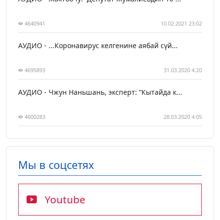
4640941
10.02.2021 23:02
АУДИО - ...Коронавирус келгенине аябай сүй...
4695893
31.03.2020 4:20
АУДИО - Чжун Наньшань, эксперт: “Кытайда к...
4600283
28.03.2020 4:05
Мы в соцсетях
Youtube