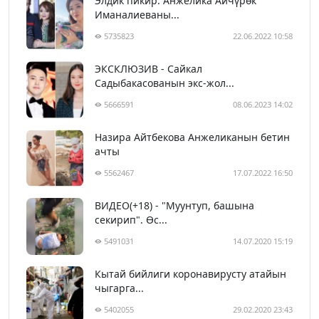
Элдик пикир: Анжелика Айчүрөк
Иманалиеваны...
5735823
22.06.2022 10:58
ЭКСКЛЮЗИВ - Сайкал
Садыбакасованын экс-жол...
5666591
08.06.2023 14:02
Назира Айтбекова Анжеликанын бетин
ачты
5562467
17.07.2022 16:50
ВИДЕО(+18) - "Муунтуп, башына
секирип". Өс...
5491031
14.07.2020 15:19
Кытай бийлиги коронавирусту атайын
чыгарга...
5402055
29.02.2020 23:43