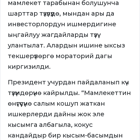
мамлекет тарабынан болушунча
шарттар түзүлүүдө, мындан ары да
инвесторлордун ишмердигине
ыңгайлуу жагдайларды түзүү
улантылат. Алардын ишине ыксыз
текшерүүлөргө мораторий дагы
киргизилди.
Президент учурдан пайдаланып күч
түзүмдөрүнө кайрылды. “Мамлекеттин
өнүгүүсүнө салым кошуп жаткан
ишкерлерди дайны жок эле
кысымга албагыла, кокус
кандайдыр бир кысым-басымдын