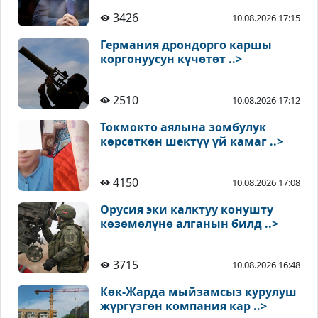
3426
10.08.2026 17:15
Германия дрондорго каршы
коргонуусун күчөтөт ..>
2510
10.08.2026 17:12
Токмокто аялына зомбулук
көрсөткөн шектүү үй камаг ..>
4150
10.08.2026 17:08
Орусия эки калктуу конушту
көзөмөлүнө алганын билд ..>
3715
10.08.2026 16:48
Көк-Жарда мыйзамсыз курулуш
жүргүзгөн компания кар ..>