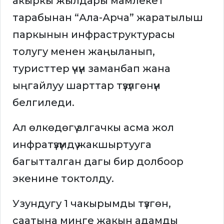
акыркы жылдары мамлекет
тарабынан “Ала-Арча” жаратылыш
паркынын инфраструктурасы
толугу менен жаңыланып,
туристтер үчүн заманбап жана
ыңгайлуу шарттар түзүлгөнүн
белгиледи.
Ал өлкөдөгү алгачкы асма жол
инфратүзүмдү жакшыртууга
багытталган дагы бир долбоор
экенине токтолду.
Узундугу 1 чакырымды түзгөн,
саатына миңге жакын адамды