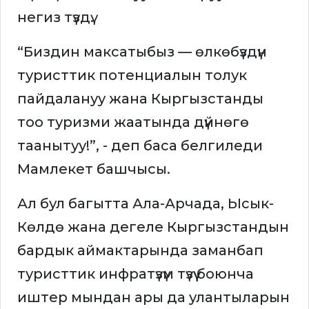
негиз түздү.
“Биздин максатыбыз — өлкөбүздүн
туристтик потенциалын толук
пайдалануу жана Кыргызстанды
тоо туризми жаатында дүйнөгө
таанытуу!”, - деп баса белгиледи
Мамлекет башчысы.
Ал бул багытта Ала-Арчада, Ысык-
Көлдө жана дегеле Кыргызстандын
бардык аймактарында заманбап
туристтик инфратүзүм түзүү боюнча
иштер мындан ары да улантыларын