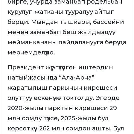
бирге, учурда заманбап родельбан
курулуп жатканы тууралуу айтып
берди. Мындан тышкары, бассейни
менен заманбап беш жылдыздуу
мейманкананы пайдаланууга берүү да
мерчемделүүдө.
Президент жүргүзүлгөн иштердин
натыйжасында “Ала-Арча”
жаратылыш паркынын кирешеси
олуттуу өскөнүнө токтолду. Эгерде
2020-жылы парктын кирешеси 29
млн сомду түзсө, 2025-жылы бул
көрсөткүч 262 млн сомдон ашты. Бул