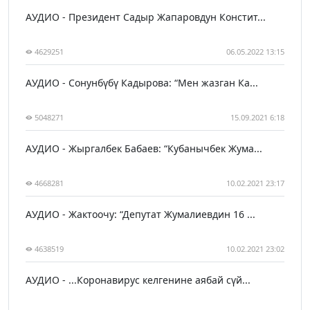
АУДИО - Президент Садыр Жапаровдун Констит...
4629251
06.05.2022 13:15
АУДИО - Сонунбүбү Кадырова: “Мен жазган Ка...
5048271
15.09.2021 6:18
АУДИО - Жыргалбек Бабаев: “Кубанычбек Жума...
4668281
10.02.2021 23:17
АУДИО - Жактоочу: “Депутат Жумалиевдин 16 ...
4638519
10.02.2021 23:02
АУДИО - ...Коронавирус келгенине аябай сүй...