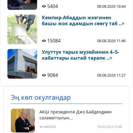
5404
08.08.2026 16:44
Кемпир-Абаддын жээгинен
башы жок адамдын сөөгү таб ..>
15084
08.08.2026 11:46
Улуттук тарых музейинин 4–5-
кабаттары кытай тарапк ..>
9084
08.08.2026 11:27
Эң көп окулгандар
АКШ президенти Джо Байдендиин
саламаттыгын...
6469950
16.02.2023 13:40