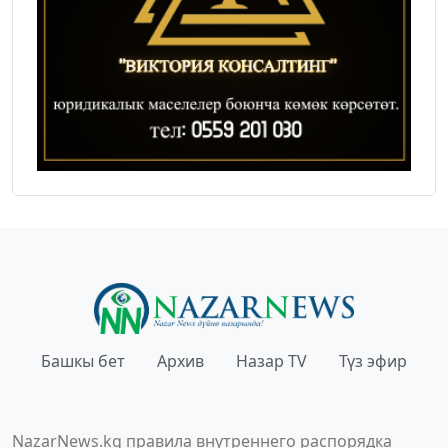
Башкы бет
Архив
Назар TV
Түз эфир
NazarNews.kg правила внутреннего распорядка