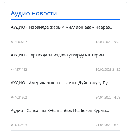
Аудио новости
АУДИО - Израилде жарым миллион адам наараз...
4600767
13.03.2023 19:22
АУДИО - Түркиядагы издөө-куткаруу иштерин ...
4571182
19.02.2023 21:32
АУДИО - Америкалык чалгынчы: Дүйнө жүзү Пу...
4631802
24.01.2023 14:39
Аудио - Саясатчы Кубанычбек Исабеков Курма...
4667133
21.01.2023 18:15