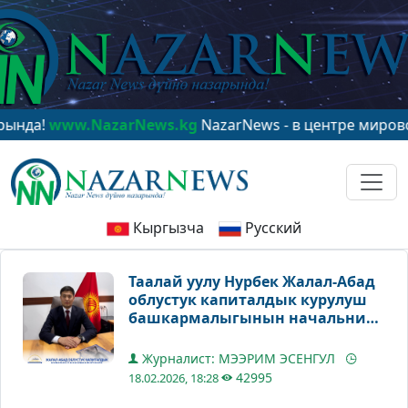
!
www.NazarNews.kg
NazarNews - в центре мирового вн
Кыргызча
Русский
Таалай уулу Нурбек Жалал-Абад
облустук капиталдык курулуш
башкармалыгынын начальниги
кызматына дайындалды
Журналист: МЭЭРИМ ЭСЕНГУЛ
42995
18.02.2026, 18:28