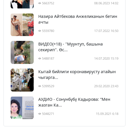
5663752
08.06.2023 14:02
Назира Айтбекова Анжеликанын бетин
ачты
5559780
17.07.2022 16:50
ВИДЕО(+18) - "Муунтуп, башына
секирип". Өс...
5488187
14.07.2020 15:19
Кытай бийлиги коронавирусту атайын
чыгарга...
5399529
29.02.2020 23:43
АУДИО - Сонунбүбү Кадырова: “Мен
жазган Ка...
5048271
15.09.2021 6:18