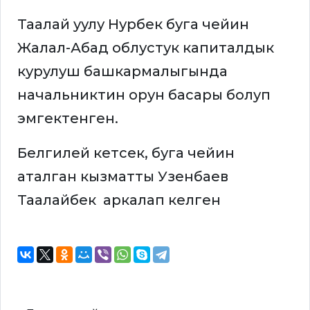
Таалай уулу Нурбек буга чейин
Жалал-Абад облустук капиталдык
курулуш башкармалыгында
начальниктин орун басары болуп
эмгектенген.
Белгилей кетсек, буга чейин
аталган кызматты Узенбаев
Таалайбек аркалап келген