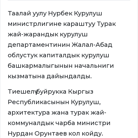
Таалай уулу Нурбек Курулуш
министрлигине караштуу Турак
жай-жарандык курулуш
департаментинин Жалал-Абад
облустук капиталдык курулуш
башкармалыгынын начальниги
кызматына дайындалды.
Тиешелүү буйрукка Кыргыз
Республикасынын Курулуш,
архитектура жана турак жай-
коммуналдык чарба министри
Нурдан Орунтаев кол койду.