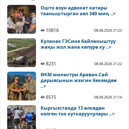
Ошто өзүн адвокат катары
тааныштырган аял 340 миң ..>
10816
08.08.2026 21:23
Куланак ГЭСине байланыштуу
жаңы жол жана көпүрө ку ..>
8231
08.08.2026 21:22
ӨКМ министри Араван-Сай
дарыясынын жээгин бекемдөө
..>
6515
08.08.2026 21:14
Кыргызстанда 13 өлкөдөн
келген тоо куткаруучулары ..>