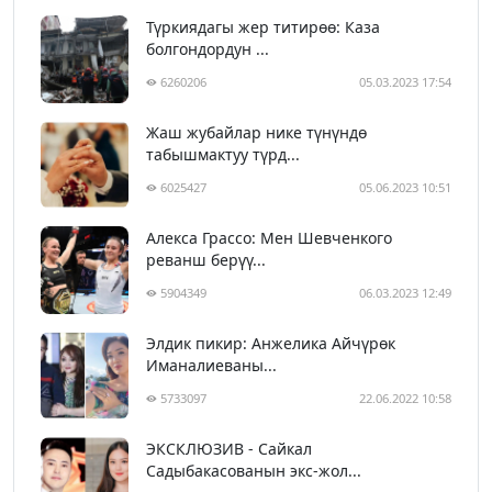
Түркиядагы жер титирөө: Каза
болгондордун ...
6260206
05.03.2023 17:54
Жаш жубайлар нике түнүндө
табышмактуу түрд...
6025427
05.06.2023 10:51
Алекса Грассо: Мен Шевченкого
реванш берүү...
5904349
06.03.2023 12:49
Элдик пикир: Анжелика Айчүрөк
Иманалиеваны...
5733097
22.06.2022 10:58
ЭКСКЛЮЗИВ - Сайкал
Садыбакасованын экс-жол...