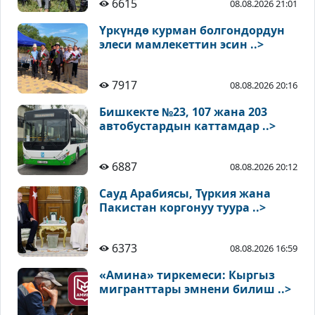
6615
08.08.2026 21:01
Үркүндө курман болгондордун
элеси мамлекеттин эсин ..>
7917
08.08.2026 20:16
Бишкекте №23, 107 жана 203
автобустардын каттамдар ..>
6887
08.08.2026 20:12
Сауд Арабиясы, Түркия жана
Пакистан коргонуу туура ..>
6373
08.08.2026 16:59
«Амина» тиркемеси: Кыргыз
мигранттары эмнени билиш ..>