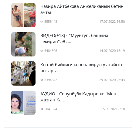
Назира Айтбекова Анжеликанын бетин
ачты
5555448
17.07.2022 16:50
ВИДЕО(+18) - "Муунтуп, башына
секирип". Өс...
5484506
14.07.2020 15:19
Кытай бийлиги коронавирусту атайын
чыгарга...
5394642
29.02.2020 23:43
АУДИО - Сонунбүбү Кадырова: “Мен
жазган Ка...
5041324
15.09.2021 6:18