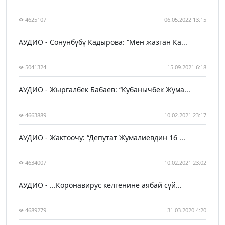
4625107
06.05.2022 13:15
АУДИО - Сонунбүбү Кадырова: “Мен жазган Ка...
5041324
15.09.2021 6:18
АУДИО - Жыргалбек Бабаев: “Кубанычбек Жума...
4663889
10.02.2021 23:17
АУДИО - Жактоочу: “Депутат Жумалиевдин 16 ...
4634007
10.02.2021 23:02
АУДИО - ...Коронавирус келгенине аябай сүй...
4689279
31.03.2020 4:20