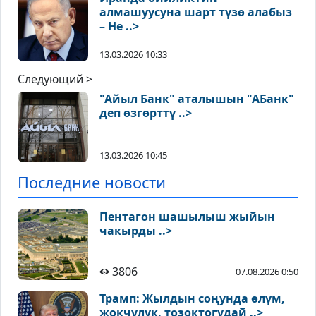
алмашуусуна шарт түзө алабыз
– Не ..>
13.03.2026 10:33
Следующий >
"Айыл Банк" аталышын "АБанк"
деп өзгөрттү ..>
13.03.2026 10:45
Последние новости
Пентагон шашылыш жыйын
чакырды ..>
3806
07.08.2026 0:50
Трамп: Жылдын соңунда өлүм,
жокчулук, тозоктогудай ..>