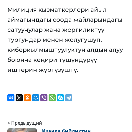
Милиция кызматкерлери айыл
аймагындагы соода жайларындагы
сатуучулар жана жергиликтүү
тургундар менен жолугушуп,
киберкылмыштуулуктун алдын алуу
боюнча кеңири түшүндүрүү
иштерин жүргүзүштү.
< Предыдущий
Иранда бийликтин