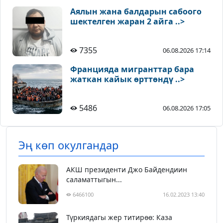
Аялын жана балдарын сабоого
шектелген жаран 2 айга ..>
7355
06.08.2026 17:14
Францияда мигранттар бара
жаткан кайык өрттөндү ..>
5486
06.08.2026 17:05
Эң көп окулгандар
АКШ президенти Джо Байдендиин
саламаттыгын...
6466100
16.02.2023 13:40
Түркиядагы жер титирөө: Каза