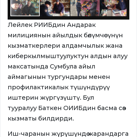
Лейлек РИИБдин Андарак
милициянын айылдык бөлүмчөсүнүн
кызматкерлери алдамчылык жана
киберкылмыштуулуктун алдын алуу
максатында Сумбула айыл
аймагынын тургундары менен
профилактикалык түшүндүрүү
иштерин жүргүзүштү. Бул
тууралуу Баткен ОИИБдин басма сөз
кызматы билдирди.
Иш-чаранын жүрүшүндө жарандарга