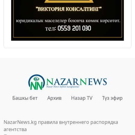
Башкы бет
Архив
Назар TV
Түз эфир
NazarNews.kg правила внутреннего распорядка
агентства