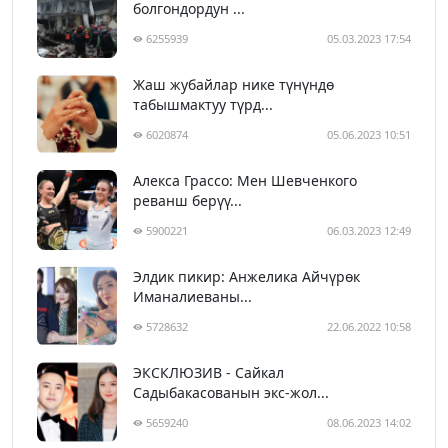
болгондордун ...
6255939
05.03.2023 17:54
Жаш жубайлар нике түнүндө
табышмактуу түрд...
6020874
05.06.2023 10:51
Алекса Грассо: Мен Шевченкого
реванш берүү...
5900221
06.03.2023 12:49
Элдик пикир: Анжелика Айчүрөк
Иманалиеваны...
5728632
22.06.2022 10:58
ЭКСКЛЮЗИВ - Сайкал
Садыбакасованын экс-жол...
5659240
08.06.2023 14:02