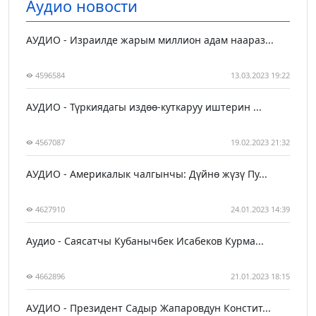
Аудио новости
АУДИО - Израилде жарым миллион адам наараз...
4596584
13.03.2023 19:22
АУДИО - Түркиядагы издөө-куткаруу иштерин ...
4567087
19.02.2023 21:32
АУДИО - Америкалык чалгынчы: Дүйнө жүзү Пу...
4627910
24.01.2023 14:39
Аудио - Саясатчы Кубанычбек Исабеков Курма...
4662896
21.01.2023 18:15
АУДИО - Президент Садыр Жапаровдун Констит...