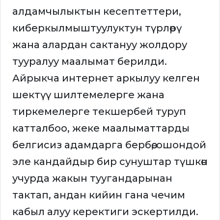
алдамчылыктын кесептеттери,
киберкылмыштуулуктун түрлөрү
жана алардан сактануу жолдору
тууралуу маалымат берилди.
Айрыкча интернет аркылуу келген
шектүү шилтемелерге жана
тиркемелерге текшербей туруп
катталбоо, жеке маалыматтарды
белгисиз адамдарга бербөө, ошондой
эле кандайдыр бир сунуштар түшкөн
учурда жакын туугандарынан
тактап, андан кийин гана чечим
кабыл алуу керектиги эскертилди.