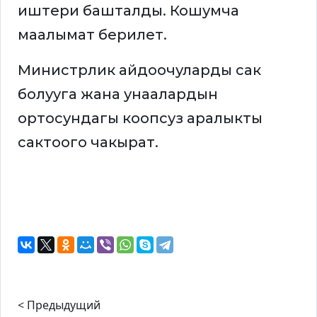
иштери башталды. Кошумча
маалымат берилет.
Министрлик айдоочуларды сак
болууга жана унаалардын
ортосундагы коопсуз аралыкты
сактоого чакырат.
< Предыдущий