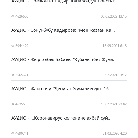
АУДИО - Президент Садыр Жапаровдун Констит...
4626650
06.05.2022 13:15
АУДИО - Сонунбүбү Кадырова: “Мен жазган Ка...
5044429
15.09.2021 6:18
АУДИО - Жыргалбек Бабаев: “Кубанычбек Жума...
4665621
10.02.2021 23:17
АУДИО - Жактоочу: “Депутат Жумалиевдин 16 ...
4635655
10.02.2021 23:02
АУДИО - ...Коронавирус келгенине аябай сүй...
4690741
31.03.2020 4:20