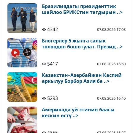
Бразилиядагы президенттик
шайлоо БРИКСтин тагдырын ..>
4342
07.08.2026 17:08
Блогерлер 5 жылга салык
төлөөдөн бошотулат. Презид ..>
5417
07.08.2026 16:50
Казакстан–Азербайжан Каспий
аркылуу Борбор Азия ба ..>
5293
07.08.2026 16:40
Америкада уй этинин баасы
кескин өстү ..>
4355
07.08.2026 16:27