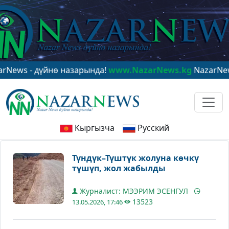
- дүйнө назарында!
www.NazarNews.kg
NazarNews - в 
Кыргызча
Русский
Түндүк–Түштүк жолуна көчкү
түшүп, жол жабылды
Журналист: МЭЭРИМ ЭСЕНГУЛ
13523
13.05.2026, 17:46