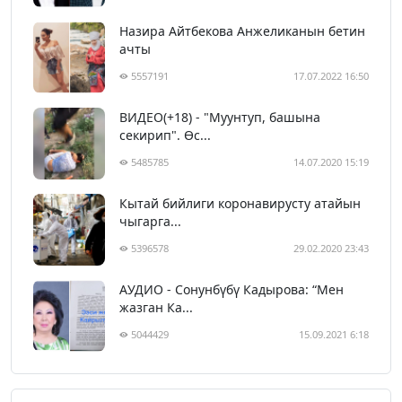
Назира Айтбекова Анжеликанын бетин
ачты
5557191
17.07.2022 16:50
ВИДЕО(+18) - "Муунтуп, башына
секирип". Өс...
5485785
14.07.2020 15:19
Кытай бийлиги коронавирусту атайын
чыгарга...
5396578
29.02.2020 23:43
АУДИО - Сонунбүбү Кадырова: “Мен
жазган Ка...
5044429
15.09.2021 6:18