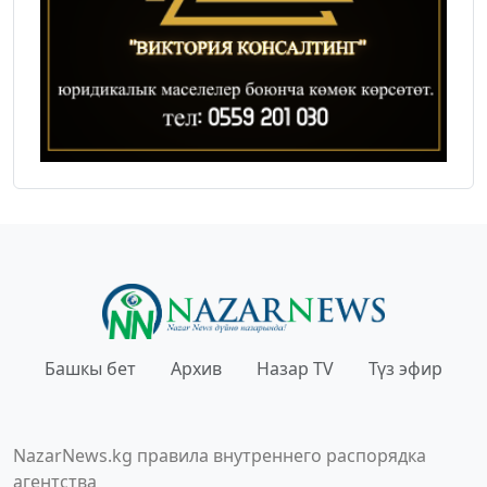
Башкы бет
Архив
Назар TV
Түз эфир
NazarNews.kg правила внутреннего распорядка
агентства