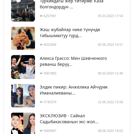
Түркиядагы жер титирөө: Каза
болгондордун ...
6257581
05.03.2023 17:54
Жаш жубайлар нике түнүндө
табышмактуу түрд...
6022564
05.06.2023 10:51
Алекса Грассо: Мен Шевченкого
реванш берүү...
5901883
06.03.2023 12:49
Элдик пикир: Анжелика Айчүрөк
Иманалиеваны...
5730379
22.06.2022 10:58
ЭКСКЛЮЗИВ - Сайкал
Садыбакасованын экс-жол...
5660947
08.06.2023 14:02