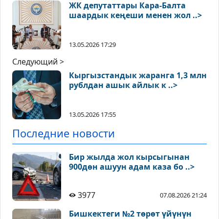
ЖК депутаттары Кара-Балта
шаардык кеңеши менен жол ..>
13.05.2026 17:29
Следующий >
Кыргызстандык жаранга 1,3 млн
рублдан ашык айлык к ..>
13.05.2026 17:55
Последние новости
Бир жылда жол кырсыгынан
900дөн ашуун адам каза бо ..>
3977
07.08.2026 21:24
Бишкектеги №2 төрөт үйүнүн