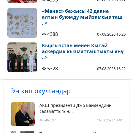
«Манас» бажысы 42 даана
алтын буюмду мыйзамсыз таш
..>
4388
07.08.2026 16:26
Кыргызстан менен Кытай
аскердик кызматташтыкты өнү
..>
5328
07.08.2026 16:22
Эң көп окулгандар
АКШ президенти Джо Байдендиин
саламаттыгын...
6467397
16.02.2023 13:40