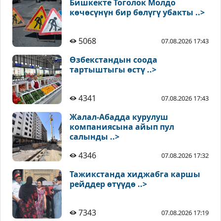
Бишкекте Тоголок Молдо
көчөсүнүн бир бөлүгү убакты ..>
5068
07.08.2026 17:43
Өзбекстандын соода
тартыштыгы өстү ..>
4341
07.08.2026 17:43
Жалал-Абадда курулуш
компаниясына айып пул
салынды ..>
4346
07.08.2026 17:32
Тажикстанда хиджабга каршы
рейддер өтүүдө ..>
7343
07.08.2026 17:19