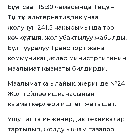
Бүгүн, саат 15:30 чамасында Түндүк –
Түштүк альтернативдик унаа
жолунун 241,5 чакырымында тоо
көчкүсү түшүп, жол убактылуу жабылды.
Бул тууралуу Транспорт жана
коммуникациялар министрлигинин
маалымат кызматы билдирди.
Маалыматка ылайык, жеринде №24
Жол тейлөө ишканасынын
кызматкерлери иштеп жатышат.
Ушу тапта инженердик техникалар
тартылып, жолду ыкчам тазалоо