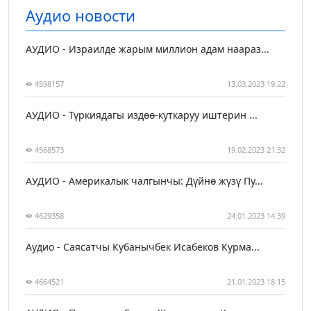
Аудио новости
АУДИО - Израилде жарым миллион адам наараз...
4598157
13.03.2023 19:22
АУДИО - Түркиядагы издөө-куткаруу иштерин ...
4568573
19.02.2023 21:32
АУДИО - Америкалык чалгынчы: Дүйнө жүзү Пу...
4629358
24.01.2023 14:39
Аудио - Саясатчы Кубанычбек Исабеков Курма...
4664521
21.01.2023 18:15