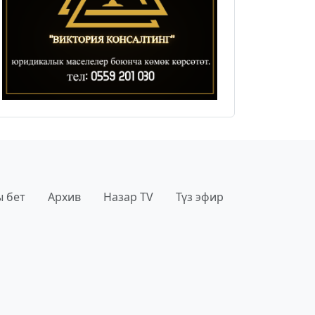
 бет
Архив
Назар TV
Түз эфир