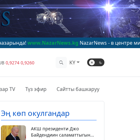
ww.NazarNews.kg
NazarNews - в центре мирового вним
KY
UB
0,9274
0,9260
зар TV
Түз эфир
Сайтты башкаруу
Эң көп окулгандар
АКШ президенти Джо
Байдендиин саламаттыгын...