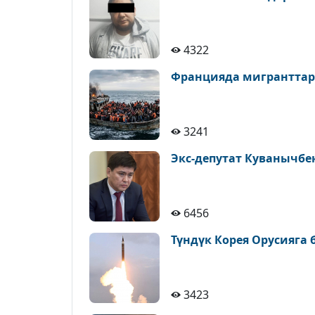
4322
Францияда мигранттар
3241
Экс-депутат Куванычбе
6456
Түндүк Корея Орусияга
3423