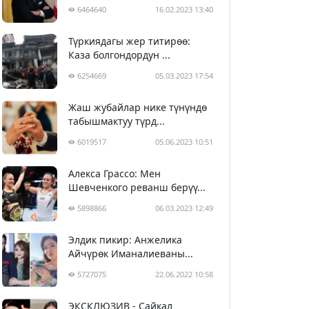
6464640
16.02.2023 13:40
Түркиядагы жер титирөө:
Каза болгондордун ...
6254669
05.03.2023 17:54
Жаш жубайлар нике түнүндө
табышмактуу түрд...
6019517
05.06.2023 10:51
Алекса Грассо: Мен
Шевченкого реванш берүү...
5898866
06.03.2023 12:49
Элдик пикир: Анжелика
Айчүрөк Иманалиеваны...
5727075
22.06.2022 10:58
ЭКСКЛЮЗИВ - Сайкал