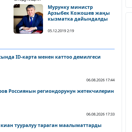
Мурунку министр
Арзыбек Кожошев жаңы
кызматка дайындалды
05.12.2019 2:19
сында ID-карта менен каттоо демилгеси
06.08.2026 17:44
ров Россиянын региондорунун жетекчилерин
06.08.2026 17:33
шкиан тууралуу тараган маалыматтарды