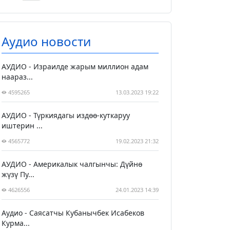
Аудио новости
АУДИО - Израилде жарым миллион адам
наараз...
4595265
13.03.2023 19:22
АУДИО - Түркиядагы издөө-куткаруу
иштерин ...
4565772
19.02.2023 21:32
АУДИО - Америкалык чалгынчы: Дүйнө
жүзү Пу...
4626556
24.01.2023 14:39
Аудио - Саясатчы Кубанычбек Исабеков
Курма...