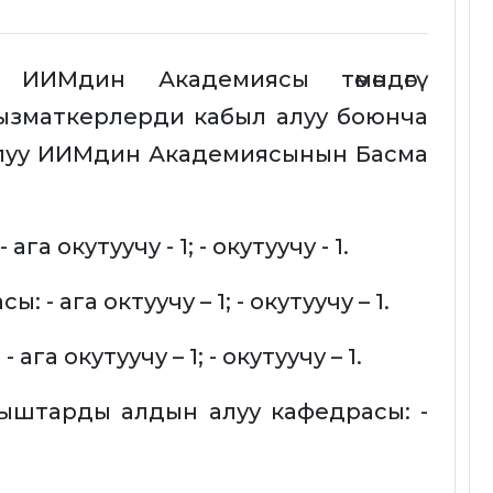
 ИИМдин Академиясы төмөндөгү
ызматкерлерди кабыл алуу боюнча
алуу ИИМдин Академиясынын Басма
га окутуучу - 1; - окутуучу - 1.
 - ага октуучу – 1; - окутуучу – 1.
га окутуучу – 1; - окутуучу – 1.
ыштарды алдын алуу кафедрасы: -