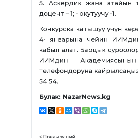
5. Аскердик жана атайын 
доцент – 1; - окутуучу -1.
Конкурска катышуу үчүн ке
4- январына чейин ИИМди
кабыл алат. Бардык суроол
ИИМдин Академиясынын 
телефондоруна кайрылсаңыздар
54 54.
Булак: NazarNews.kg
< Предыдущий