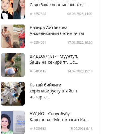
Садыбакасованын экс-жол...
5657826
08.06.2023 14:02
Назира Айтбекова
Анжеликанын бетин ачты
5554031
17.07.2022 16:50
ВИДЕО(+18) - "Муунтуп,
башына секирип". Өс...
5483115
14.07.2020 15:19
Кытай бийлиги
5393481
29.02.2020 23:43
коронавирусту атайын
чыгарга...
АУДИО - Сонунбүбү
Кадырова: “Мен жазган Ка...
5039612
15.09.2021 6:18