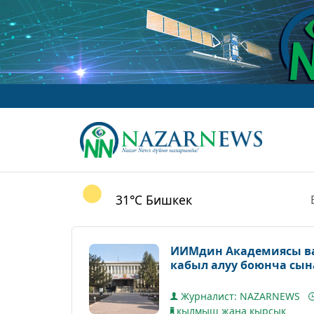
31°C
Бишкек
ИИМдин Академиясы ва
кабыл алуу боюнча сы
Журналист: NAZARNEWS
кылмыш жана кырсык