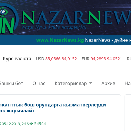
www.NazarNews.kg
NazarNews - дүйнө назарында!
w
Курс валюта
USD
85,0566
84,9152
EUR
94,2895
94,0521
R
Башкы бет
О нас
Категориялар
Архив
На
канттык бош орундарга кызматкерлерди
нак жарыялайт
54944
05.12.2019, 2:16