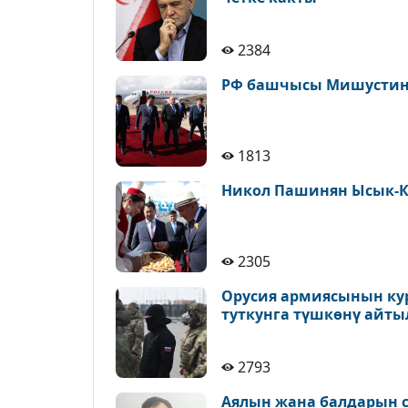
2384
РФ башчысы Мишустин 
1813
Никол Пашинян Ысык-К
2305
Орусия армиясынын ку
туткунга түшкөнү айт
2793
Аялын жана балдарын с