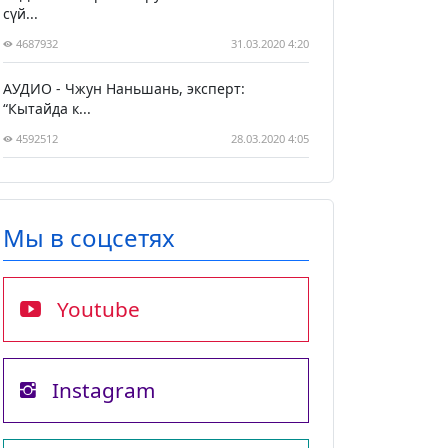
сүй...
4687932
31.03.2020 4:20
АУДИО - Чжун Наньшань, эксперт:
“Кытайда к...
4592512
28.03.2020 4:05
Мы в соцсетях
Youtube
Instagram