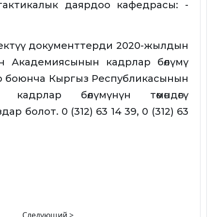
тактикалык даярдоо кафедрасы: -
ректүү документтерди 2020-жылдын
н Академиясынын кадрлар бөлүмү
ор боюнча Кыргыз Республикасынын
кадрлар бөлүмүнүн төмөндөгү
 болот. 0 (312) 63 14 39, 0 (312) 63
Следующий >