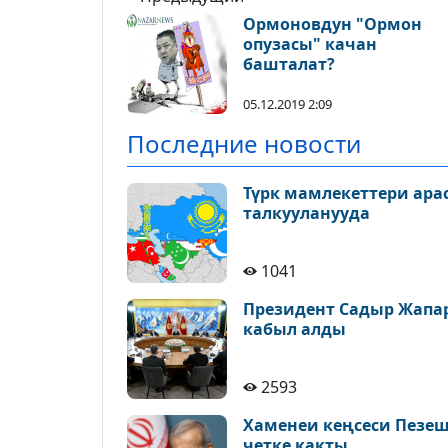
Ормоновдун "Ормон
опузасы" качан
башталат?
05.12.2019 2:09
Последние новости
Түрк мамлекеттери ара
талкууланууда
1041
Президент Садыр Жапа
кабыл алды
2593
Хаменеи кеңсеси Пезе
четке какты