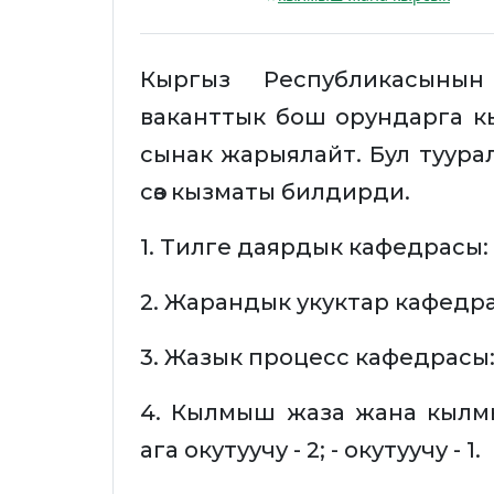
Кыргыз Республикасынын
ваканттык бош орундарга к
сынак жарыялайт. Бул туур
сөз кызматы билдирди.
1. Тилге даярдык кафедрасы: - а
2. Жарандык укуктар кафедрасы:
3. Жазык процесс кафедрасы: - а
4. Кылмыш жаза жана кылм
ага окутуучу - 2; - окутуучу - 1.