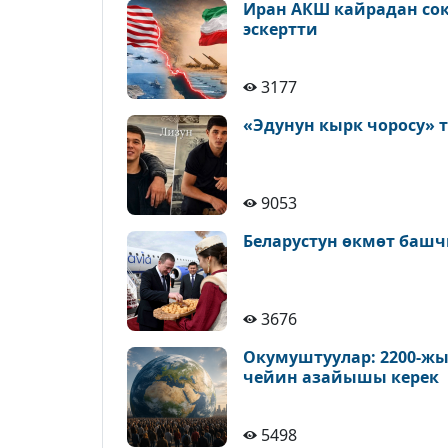
Иран АКШ кайрадан сокк
эскертти
3177
«Эдунун кырк чоросу» 
9053
Беларустун өкмөт башч
3676
Окумуштуулар: 2200-жы
чейин азайышы керек
5498