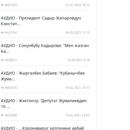
4661533
21.01.2023 18:15
АУДИО - Президент Садыр Жапаровдун
Констит...
4623754
06.05.2022 13:15
АУДИО - Сонунбүбү Кадырова: “Мен жазган
Ка...
5039612
15.09.2021 6:18
АУДИО - Жыргалбек Бабаев: “Кубанычбек
Жума...
4662535
10.02.2021 23:17
АУДИО - Жактоочу: “Депутат Жумалиевдин
16 ...
4632868
10.02.2021 23:02
АУДИО - ...Коронавирус келгенине аябай