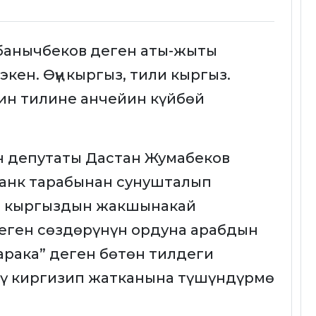
банычбеков деген аты-жыты
кен. Өңү кыргыз, тили кыргыз.
ин тилине анчейин күйбөй
н депутаты Дастан Жумабеков
банк тарабынан сунушталып
а кыргыздын жакшынакай
еген сөздөрүнүн ордуна арабдын
арака” деген бөтөн тилдеги
дү киргизип жатканына түшүндүрмө