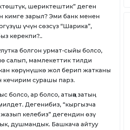
ктөштүк, шериктештик” деген
н кимге зарыл? Эми банк менен
гүзүш үчүн сөзсүз “Шарика”,
ыз керекпи?..
лутка болгон урмат-сыйы болсо,
үнө салып, мамлекеттик тилди
кан көрүнүшкө жол берип жатканы
н кечирим сурашы парз.
 болсо, ар болсо, атыңа затың
илдет. Дегенибиз, “кыргызча
жазып келебиз” дегендин өзү
тык, душмандык. Башкача айтуу