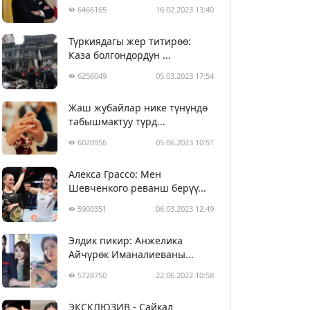
6466165
16.02.2023 13:40
Түркиядагы жер титирөө:
Каза болгондордун ...
6256049
05.03.2023 17:54
Жаш жубайлар нике түнүндө
табышмактуу түрд...
6020956
05.06.2023 10:51
Алекса Грассо: Мен
Шевченкого реванш берүү...
5900351
06.03.2023 12:49
Элдик пикир: Анжелика
Айчүрөк Иманалиеваны...
5728750
22.06.2022 10:58
ЭКСКЛЮЗИВ - Сайкал