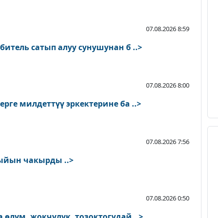
07.08.2026 8:59
итель сатып алуу сунушунан б ..>
07.08.2026 8:00
рге милдеттүү эркектерине ба ..>
07.08.2026 7:56
йын чакырды ..>
07.08.2026 0:50
өлүм, жокчулук, тозоктогудай ..>