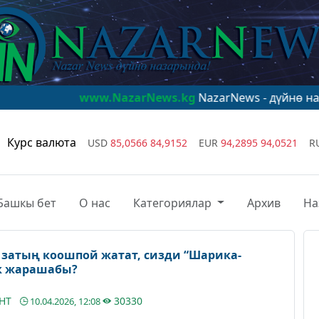
www.NazarNews.kg
NazarNews - дүйнө назарында!
www
Курс валюта
USD
85,0566
84,9152
EUR
94,2895
94,0521
R
Башкы бет
О нас
Категориялар
Архив
На
затың коошпой жатат, сизди “Шарика-
к жарашабы?
АНТ
30330
10.04.2026, 12:08