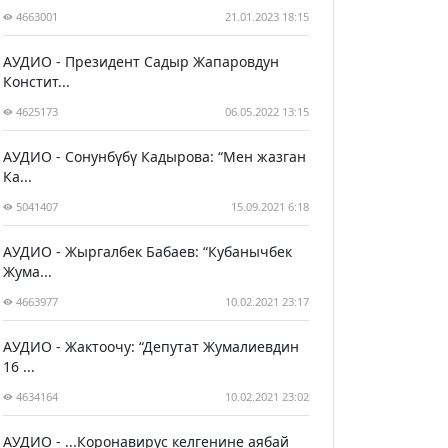
4663001
21.01.2023 18:15
АУДИО - Президент Садыр Жапаровдун
Констит...
4625173
06.05.2022 13:15
АУДИО - Сонунбүбү Кадырова: “Мен жазган
Ка...
5041407
15.09.2021 6:18
АУДИО - Жыргалбек Бабаев: “Кубанычбек
Жума...
4663977
10.02.2021 23:17
АУДИО - Жактоочу: “Депутат Жумалиевдин
16 ...
4634164
10.02.2021 23:02
АУДИО - ...Коронавирус келгенине аябай