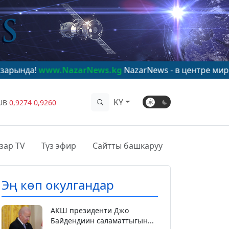
.NazarNews.kg
NazarNews - в центре мирового вниман
KY
UB
0,9274
0,9260
зар TV
Түз эфир
Сайтты башкаруу
Эң көп окулгандар
АКШ президенти Джо
Байдендиин саламаттыгын...