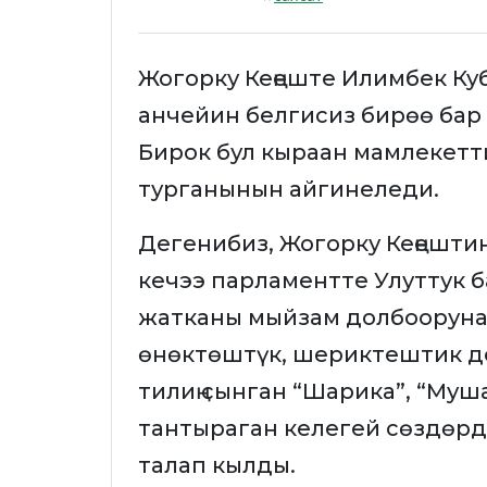
Жогорку Кеңеште Илимбек Ку
анчейин белгисиз бирөө бар э
Бирок бул кыраан мамлекетт
турганынын айгинеледи.
Дегенибиз, Жогорку Кеңешти
кечээ парламентте Улуттук 
жатканы мыйзам долбоорун
өнөктөштүк, шериктештик д
тилиң сынган “Шарика”, “Муш
тантыраган келегей сөздөр
талап кылды.