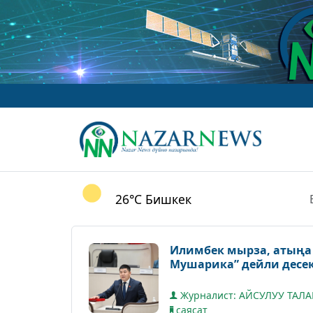
26°C
Бишкек
Илимбек мырза, атыңа 
Мушарика” дейли десе
Журналист: АЙСУЛУУ ТАЛ
саясат