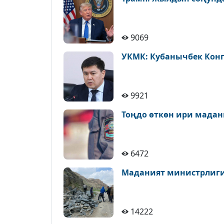
9069
УКМК: Кубанычбек Конг
9921
Тоңдо өткөн ири мадан
6472
Маданият министрлиги 
14222