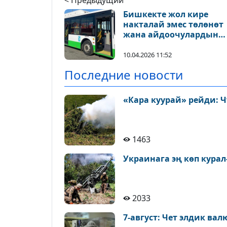
< Предыдущий
Бишкекте жол кире
накталай эмес төлөнөт
жана айдоочулардын
айлыгы өсөт
10.04.2026 11:52
Последние новости
1463
Украинага эң көп курал
2033
7-август: Чет элдик вал