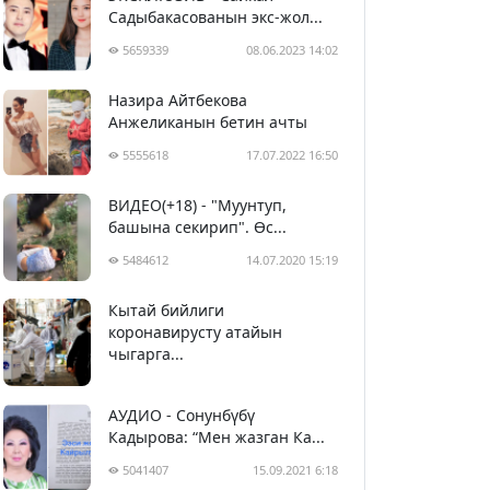
Садыбакасованын экс-жол...
5659339
08.06.2023 14:02
Назира Айтбекова
Анжеликанын бетин ачты
5555618
17.07.2022 16:50
ВИДЕО(+18) - "Муунтуп,
башына секирип". Өс...
5484612
14.07.2020 15:19
Кытай бийлиги
5394773
29.02.2020 23:43
коронавирусту атайын
чыгарга...
АУДИО - Сонунбүбү
Кадырова: “Мен жазган Ка...
5041407
15.09.2021 6:18