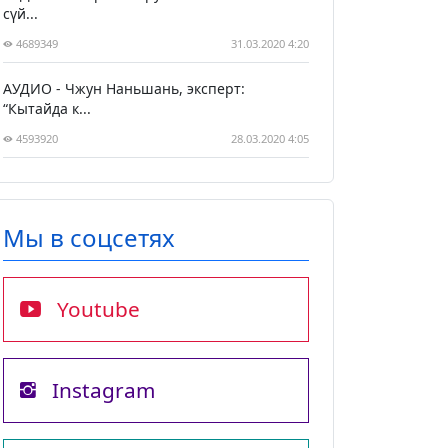
сүй...
4689349
31.03.2020 4:20
АУДИО - Чжун Наньшань, эксперт:
“Кытайда к...
4593920
28.03.2020 4:05
Мы в соцсетях
Youtube
Instagram