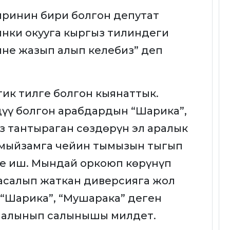
ринин бири болгон депутат
нки окууга кыргыз тилиндеги
не жазып алып келебиз” деп
ик тилге болгон кыянаттык.
үү болгон арабдардын “Шарика”,
з тантыраган сөздөрүн эл аралык
 мыйзамга чейин тымызын тыгып
е иш. Мындай оркоюп көрүнүп
асалып жаткан диверсияга жол
“Шарика”, “Мушарака” деген
н алынып салынышы милдет.