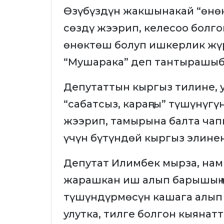
Өзүбүздүн жакшынакай “өнө
сөздү жээрип, келесоо болго
өнөктөш болуп ишкерлик жүр
“Мушарака” деп тантырашыб
Депутаттын кыргыз тилине, у
“сабатсыз, караңгы” түшүнүг
жээрип, тамырына балта чап
үчүн бүтүндөй кыргыз элине
Депутат Илимбек мырза, намыс
жарашкан иш алып барышың м
түшүндүрмөсүн кашага алып 
улутка, тилге болгон кыянат