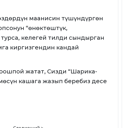
сөздөрдүн маанисин түшүндүргөн
опсонун “өнөктөштүк,
турса, келегей тилди сындырган
мга киргизгендин кандай
 коошпой жатат, Сизди “Шарика-
мөсүн кашага жазып беребиз десе