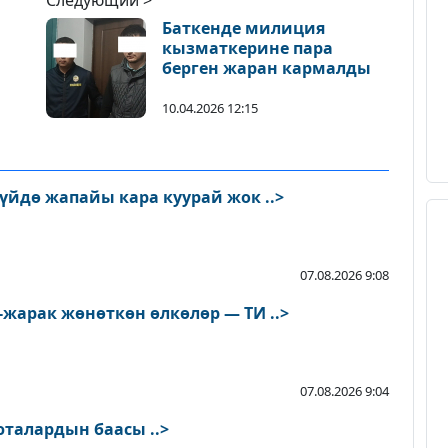
Следующий >
Баткенде милиция
кызматкерине пара
берген жаран кармалды
10.04.2026 12:15
«Кара куурай» рейди: Чүйдө жапайы кара куурай жок ..>
07.08.2026 9:08
-жарак жөнөткөн өлкөлөр — ТИ ..>
07.08.2026 9:04
юталардын баасы ..>