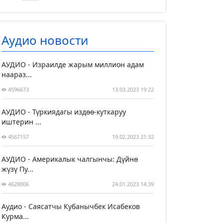
Аудио новости
АУДИО - Израилде жарым миллион адам
наараз...
4596673
13.03.2023 19:22
АУДИО - Түркиядагы издөө-куткаруу
иштерин ...
4567157
19.02.2023 21:32
АУДИО - Америкалык чалгынчы: Дүйнө
жүзү Пу...
4628006
24.01.2023 14:39
Аудио - Саясатчы Кубанычбек Исабеков
Курма...