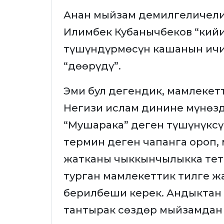
Анан мыйзам демилгеличели
Илимбек Кубанычбеков “кийи
түшүндүрмөсүн кашанын ичи
“дөөрүдү”.
Эми бул дегендик, мамлекетт
Негизи ислам динине мүнөзд
“Мушарака” деген түшүнүксү
термин деген чапанга ороп,
жатканы чыккынчылыкка тет
турган мамлекеттик тилге ж
берилбеши керек. Андыктан 
тантырак сөздөр мыйзамда