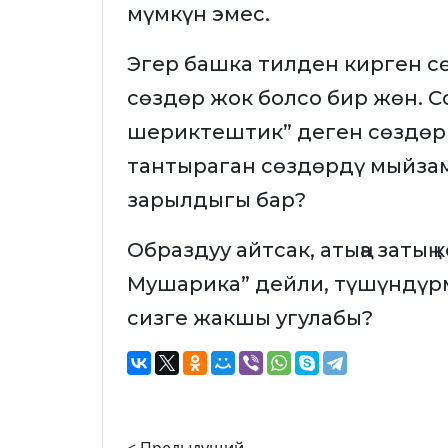
мүмкүн эмес.
Эгер башка тилден кирген 
сөздөр жок болсо бир жөн. С
шериктештик” деген сөздөр 
тантыраган сөздөрдү мыйза
зарылдыгы бар?
Образдуу айтсак, атыңа затың
Мушарика” дейли, түшүндүр
сизге жакшы угулабы?