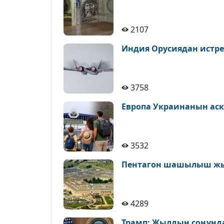
2107
Индия Орусиядан истреб
3758
Европа Украинанын аске
3532
Пентагон шашылыш жы
4289
Трамп: Жылдын соңунда 