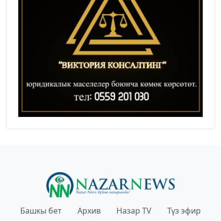
Башкы бет
Архив
Назар TV
Түз эфир