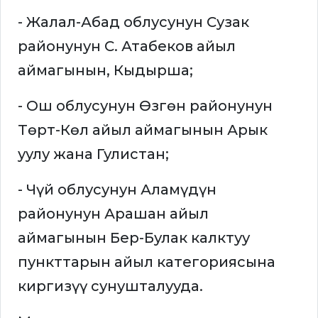
- Жалал-Абад облусунун Сузак
районунун С. Атабеков айыл
аймагынын, Кыдырша;
- Ош облусунун Өзгөн районунун
Төрт-Көл айыл аймагынын Арык
уулу жана Гулистан;
- Чүй облусунун Аламүдүн
районунун Арашан айыл
аймагынын Бер-Булак калктуу
пункттарын айыл категориясына
киргизүү сунушталууда.