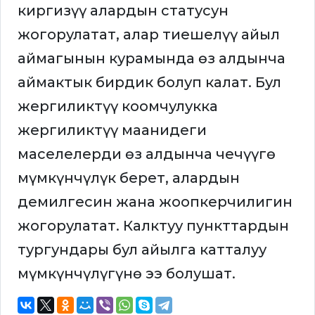
киргизүү алардын статусун
жогорулатат, алар тиешелүү айыл
аймагынын курамында өз алдынча
аймактык бирдик болуп калат. Бул
жергиликтүү коомчулукка
жергиликтүү маанидеги
маселелерди өз алдынча чечүүгө
мүмкүнчүлүк берет, алардын
демилгесин жана жоопкерчилигин
жогорулатат. Калктуу пункттардын
тургундары бул айылга катталуу
мүмкүнчүлүгүнө ээ болушат.