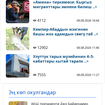
«Амина» тиркемеси: Кыргыз
мигранттары эмнени билиш ..>
4112
08.08.2026 16:44
Кемпир-Абаддын жээгинен
башы жок адамдын сөөгү таб ..>
12902
08.08.2026 11:46
Улуттук тарых музейинин 4–5-
кабаттары кытай тарапк ..>
7555
08.08.2026 11:27
Эң көп окулгандар
АКШ президенти Джо Байдендиин