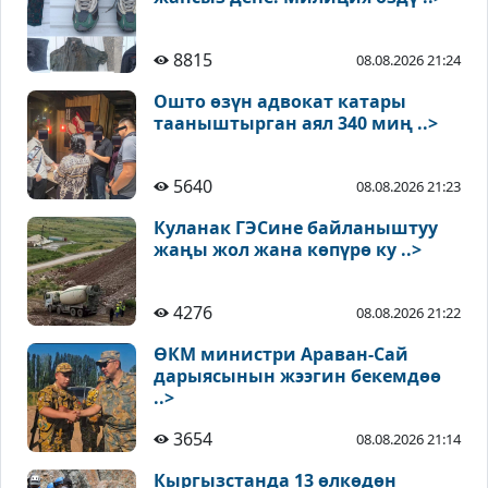
8815
08.08.2026 21:24
Ошто өзүн адвокат катары
тааныштырган аял 340 миң ..>
5640
08.08.2026 21:23
Куланак ГЭСине байланыштуу
жаңы жол жана көпүрө ку ..>
4276
08.08.2026 21:22
ӨКМ министри Араван-Сай
дарыясынын жээгин бекемдөө
..>
3654
08.08.2026 21:14
Кыргызстанда 13 өлкөдөн