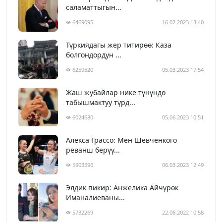
саламаттыгын...
6469095
16.02.2023 13:40
Түркиядагы жер титирөө: Каза
болгондордун ...
6259520
05.03.2023 17:54
Жаш жубайлар нике түнүндө
табышмактуу түрд...
6024680
05.06.2023 10:51
Алекса Грассо: Мен Шевченкого
реванш берүү...
5903596
06.03.2023 12:49
Элдик пикир: Анжелика Айчүрөк
Иманалиеваны...
5732269
22.06.2022 10:58