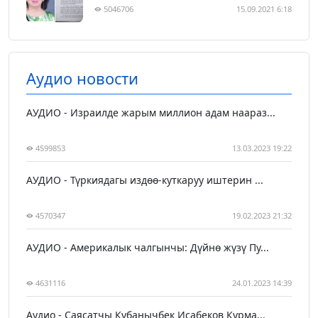
5046706
15.09.2021 6:18
Аудио новости
АУДИО - Израилде жарым миллион адам наараз...
4599853
13.03.2023 19:22
АУДИО - Түркиядагы издөө-куткаруу иштерин ...
4570347
19.02.2023 21:32
АУДИО - Америкалык чалгынчы: Дүйнө жүзү Пу...
4631116
24.01.2023 14:39
Аудио - Саясатчы Кубанычбек Исабеков Курма...