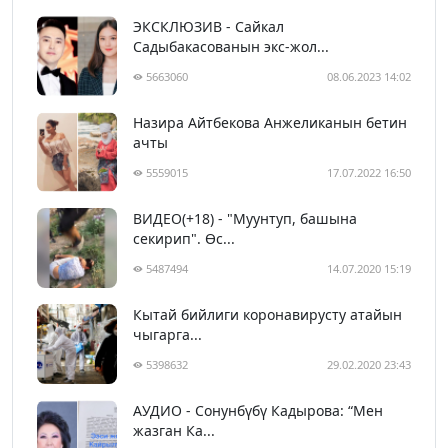
ЭКСКЛЮЗИВ - Сайкал
Садыбакасованын экс-жол...
5663060
08.06.2023 14:02
Назира Айтбекова Анжеликанын бетин
ачты
5559015
17.07.2022 16:50
ВИДЕО(+18) - "Муунтуп, башына
секирип". Өс...
5487494
14.07.2020 15:19
Кытай бийлиги коронавирусту атайын
чыгарга...
5398632
29.02.2020 23:43
АУДИО - Сонунбүбү Кадырова: “Мен
жазган Ка...