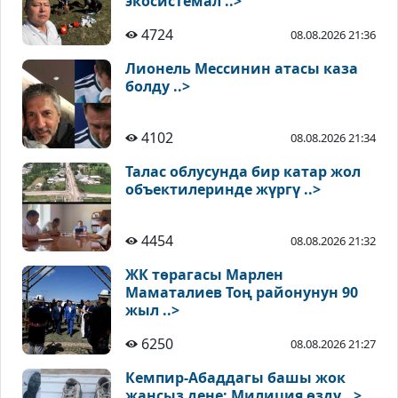
экосистемал ..>
4724
08.08.2026 21:36
Лионель Мессинин атасы каза
болду ..>
4102
08.08.2026 21:34
Талас облусунда бир катар жол
объектилеринде жүргү ..>
4454
08.08.2026 21:32
ЖК төрагасы Марлен
Маматалиев Тоң районунун 90
жыл ..>
6250
08.08.2026 21:27
Кемпир-Абаддагы башы жок
жансыз дене: Милиция өздү ..>