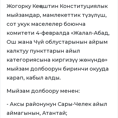
Жогорку Кеңештин Конституциялык
мыйзамдар, мамлекеттик түзүлүш,
сот укук маселелер боюнча
комитети 4-февралда «Жалал-Абад,
Ош жана Чүй облустарынын айрым
калктуу пункттарын айыл
категориясына киргизүү жөнүндө»
мыйзам долбоорун биринчи окууда
карап, кабыл алды.
Мыйзам долбоору менен:
- Аксы районунун Сары-Челек айыл
аймагынын, Атантай;