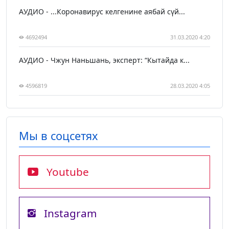
АУДИО - ...Коронавирус келгенине аябай сүй...
4692494
31.03.2020 4:20
АУДИО - Чжун Наньшань, эксперт: “Кытайда к...
4596819
28.03.2020 4:05
Мы в соцсетях
Youtube
Instagram