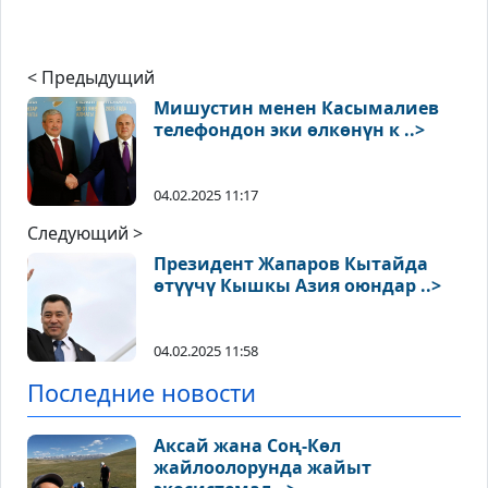
< Предыдущий
Мишустин менен Касымалиев
телефондон эки өлкөнүн к ..>
04.02.2025 11:17
Следующий >
Президент Жапаров Кытайда
өтүүчү Кышкы Азия оюндар ..>
04.02.2025 11:58
Последние новости
Аксай жана Соң-Көл
жайлоолорунда жайыт