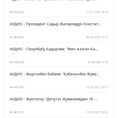
4666389
21.01.2023 18:15
АУДИО - Президент Садыр Жапаровдун Констит...
4628461
06.05.2022 13:15
АУДИО - Сонунбүбү Кадырова: “Мен жазган Ка...
5046706
15.09.2021 6:18
АУДИО - Жыргалбек Бабаев: “Кубанычбек Жума...
4667380
10.02.2021 23:17
АУДИО - Жактоочу: “Депутат Жумалиевдин 16 ...
4637541
10.02.2021 23:02