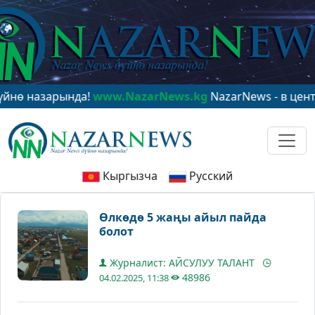
зарында!
www.NazarNews.kg
NazarNews - в центре мир
Кыргызча
Русский
Өлкөдө 5 жаңы айыл пайда
болот
Журналист: АЙСУЛУУ ТАЛАНТ
48986
04.02.2025, 11:38