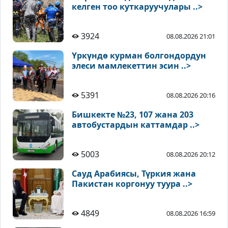
келген тоо куткаруучулары ..>
3924
08.08.2026 21:01
Үркүндө курман болгондордун
элеси мамлекеттин эсин ..>
5391
08.08.2026 20:16
Бишкекте №23, 107 жана 203
автобустардын каттамдар ..>
5003
08.08.2026 20:12
Сауд Арабиясы, Түркия жана
Пакистан коргонуу туура ..>
4849
08.08.2026 16:59