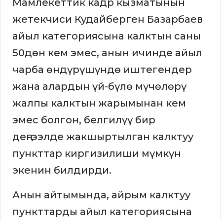
Мамлекеттик кадр кызматынын
жетекчиси Кудайберген Базарбаев
айыл категориясына калктын саны
50дөн кем эмес, анын ичинде айыл
чарба өндүрүшүндө иштегендер
жана алардын үй-бүлө мүчөлөрү
жалпы калктын жарымынан кем
эмес болгон, белгилүү бир
деңгээлде жакшыртылган калктуу
пункттар киргизилиши мүмкүн
экенин билдирди.
Анын айтымында, айрым калктуу
пункттарды айыл категориясына