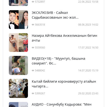
5732897
22.06.2022 10:58
ЭКСКЛЮЗИВ - Сайкал
Садыбакасованын экс-жол...
5663518
08.06.2023 14:02
Назира Айтбекова Анжеликанын бетин
ачты
5559560
17.07.2022 16:50
ВИДЕО(+18) - "Муунтуп, башына
секирип". Өс...
5488042
14.07.2020 15:19
Кытай бийлиги коронавирусту атайын
чыгарга...
5399267
29.02.2020 23:43
АУДИО - Сонунбүбү Кадырова: “Мен