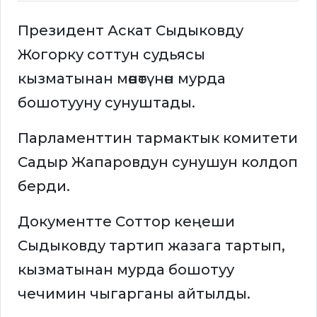
Президент Аскат Сыдыковду
Жогорку соттун судьясы
кызматынан мөөнөтүнөн мурда
бошотууну сунуштады.
Парламенттин тармактык комитети
Садыр Жапаровдун сунушун колдоп
берди.
Документте Соттор кеңеши
Сыдыковду тартип жазага тартып,
кызматынан мурда бошотуу
чечимин чыгарганы айтылды.