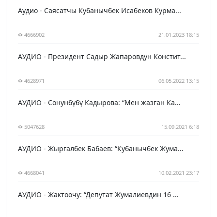
Аудио - Саясатчы Кубанычбек Исабеков Курма...
4666902
21.01.2023 18:15
АУДИО - Президент Садыр Жапаровдун Констит...
4628971
06.05.2022 13:15
АУДИО - Сонунбүбү Кадырова: “Мен жазган Ка...
5047628
15.09.2021 6:18
АУДИО - Жыргалбек Бабаев: “Кубанычбек Жума...
4668041
10.02.2021 23:17
АУДИО - Жактоочу: “Депутат Жумалиевдин 16 ...