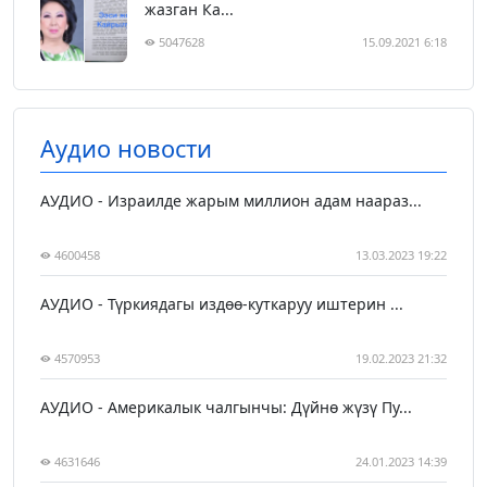
жазган Ка...
5047628
15.09.2021 6:18
Аудио новости
АУДИО - Израилде жарым миллион адам наараз...
4600458
13.03.2023 19:22
АУДИО - Түркиядагы издөө-куткаруу иштерин ...
4570953
19.02.2023 21:32
АУДИО - Америкалык чалгынчы: Дүйнө жүзү Пу...
4631646
24.01.2023 14:39