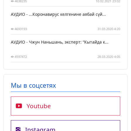
4638235
10.02.2021 23:02
АУДИО - ...Коронавирус келгенине аябай сүй...
4693193
31.03.2020 4:20
АУДИО - Чжун Наньшань, эксперт: “Кытайда к...
4597472
28.03.2020 4:05
Мы в соцсетях
Youtube
Instagram