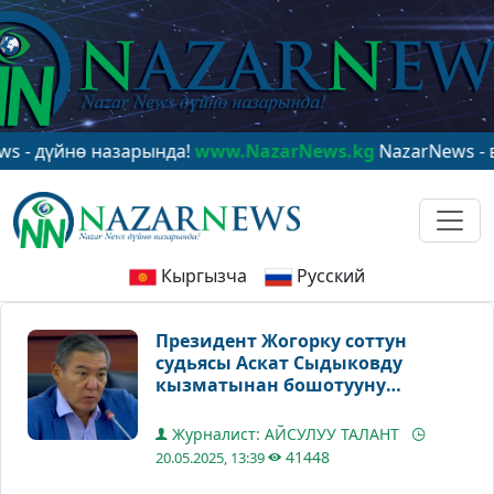
йнө назарында!
www.NazarNews.kg
NazarNews - в цент
Кыргызча
Русский
Президент Жогорку соттун
судьясы Аскат Сыдыковду
кызматынан бошотууну
сунуштады
Журналист: АЙСУЛУУ ТАЛАНТ
41448
20.05.2025, 13:39