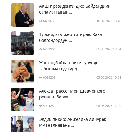
АКШ президенти Джо Байдендиин
саламаттыгын...
6469650
16.02.2023 13:40
Түркиядагы жер титирөө: Каза
болгондордун ...
6259961
05.03.2023 17:54
Жаш жубайлар нике түнүндө
табышмактуу түрд...
6025239
05.06.2023 10:51
Алекса Грассо: Мен Шевченкого
реванш берүү...
5904231
06.03.2023 12:49
Элдик пикир: Анжелика Айчүрөк
Иманалиеваны...