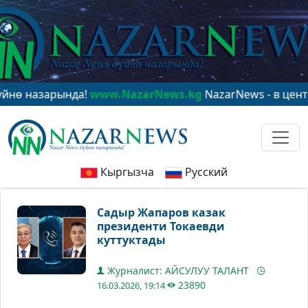
зарында!
www.NazarNews.kg
NazarNews - в центре мир
Кыргызча
Русский
Садыр Жапаров казак
президенти Токаевди
куттуктады
Журналист: АЙСУЛУУ ТАЛАНТ
23890
16.03.2026, 19:14