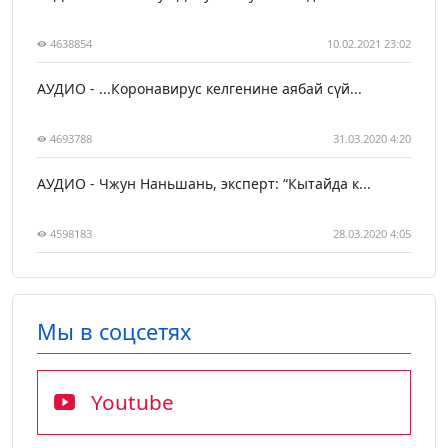
4638854
10.02.2021 23:02
АУДИО - ...Коронавирус келгенине аябай сүй...
4693788
31.03.2020 4:20
АУДИО - Чжун Наньшань, эксперт: “Кытайда к...
4598183
28.03.2020 4:05
Мы в соцсетях
Youtube