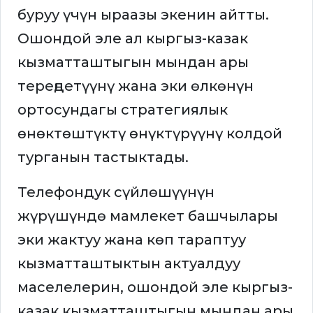
буруу үчүн ыраазы экенин айтты.
Ошондой эле ал кыргыз-казак
кызматташтыгын мындан ары
тереңдетүүнү жана эки өлкөнүн
ортосундагы стратегиялык
өнөктөштүктү өнүктүрүүнү колдой
турганын тастыктады.
Телефондук сүйлөшүүнүн
жүрүшүндө мамлекет башчылары
эки жактуу жана көп тараптуу
кызматташтыктын актуалдуу
маселелерин, ошондой эле кыргыз-
казак кызматташтыгын мындан ары