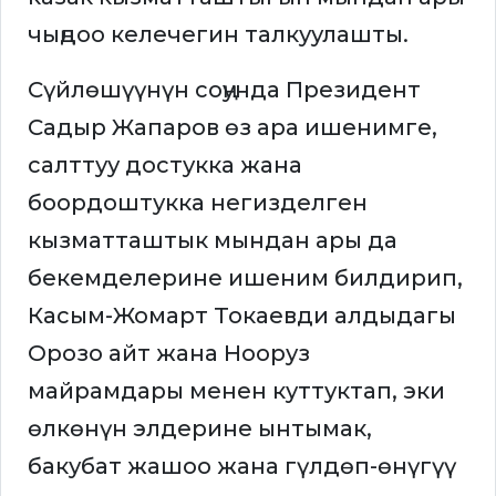
чыңдоо келечегин талкуулашты.
Сүйлөшүүнүн соңунда Президент
Садыр Жапаров өз ара ишенимге,
салттуу достукка жана
боордоштукка негизделген
кызматташтык мындан ары да
бекемделерине ишеним билдирип,
Касым-Жомарт Токаевди алдыдагы
Орозо айт жана Нооруз
майрамдары менен куттуктап, эки
өлкөнүн элдерине ынтымак,
бакубат жашоо жана гүлдөп-өнүгүү