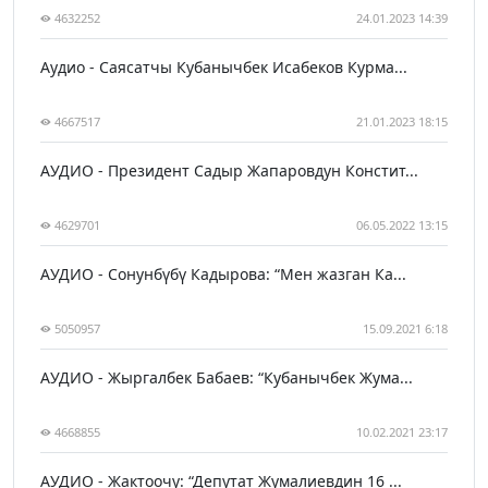
4632252
24.01.2023 14:39
Аудио - Саясатчы Кубанычбек Исабеков Курма...
4667517
21.01.2023 18:15
АУДИО - Президент Садыр Жапаровдун Констит...
4629701
06.05.2022 13:15
АУДИО - Сонунбүбү Кадырова: “Мен жазган Ка...
5050957
15.09.2021 6:18
АУДИО - Жыргалбек Бабаев: “Кубанычбек Жума...
4668855
10.02.2021 23:17
АУДИО - Жактоочу: “Депутат Жумалиевдин 16 ...