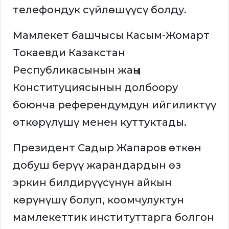
телефондук сүйлөшүүсү болду.
Мамлекет башчысы Касым-Жомарт
Токаевди Казакстан
Республикасынын жаңы
Конституциясынын долбоору
боюнча референдумдун ийгиликтүү
өткөрүлүшү менен куттуктады.
Президент Садыр Жапаров өткөн
добуш берүү жарандардын өз
эркин билдирүүсүнүн айкын
көрүнүшү болуп, коомчулуктун
мамлекеттик институттарга болгон