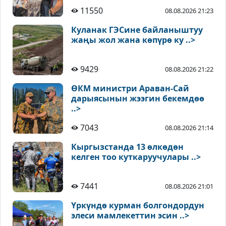
11550
08.08.2026 21:23
Куланак ГЭСине байланыштуу
жаңы жол жана көпүрө ку ..>
9429
08.08.2026 21:22
ӨКМ министри Араван-Сай
дарыясынын жээгин бекемдөө
..>
7043
08.08.2026 21:14
Кыргызстанда 13 өлкөдөн
келген тоо куткаруучулары ..>
7441
08.08.2026 21:01
Үркүндө курман болгондордун
элеси мамлекеттин эсин ..>