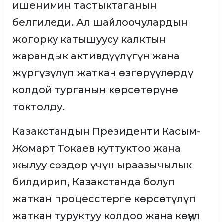
ишенимин тастыктаганын
белгиледи. Ал шайлоочулардын
жогорку катышуусу калктын
жарандык активдүүлүгүн жана
жүргүзүлүп жаткан өзгөрүүлөрдү
колдой турганын көрсөтөрүнө
токтолду.
Казакстандын Президенти Касым-
Жомарт Токаев куттуктоо жана
жылуу сөздөр үчүн ыраазычылык
билдирип, Казакстанда болуп
жаткан процесстерге көрсөтүлүп
жаткан туруктуу колдоо жана көңүл