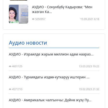
АУДИО - Сонунбүбү Кадырова: “Мен
жазган Ка...
5050957
15.09.2021 6:18
Аудио новости
АУДИО - Израилде жарым миллион адам наараз...
4601125
13.03.2023 19:22
АУДИО - Түркиядагы издөө-куткаруу иштерин ...
4571710
19.02.2023 21:32
АУДИО - Америкалык чалгынчы: Дүйнө жүзү Пу...