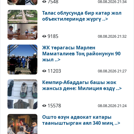
7548
08.08.2026 21:34
Талас облусунда бир катар жол
объектилеринде жүргү ..>
9185
08.08.2026 21:32
ЖК төрагасы Марлен
Маматалиев Тоң районунун 90
жыл ..>
11203
08.08.2026 21:27
Кемпир-Абаддагы башы жок
жансыз дене: Милиция өздү ..>
15578
08.08.2026 21:24
Ошто өзүн адвокат катары
тааныштырган аял 340 миң ..>