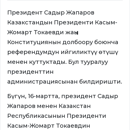
Президент Садыр Жапаров
Казакстандын Президенти Касым-
Жомарт Токаевди жаңы
Конституциянын долбоору боюнча
референдумдун ийгиликтүү өтүшү
менен куттуктады. Бул тууралуу
президенттин
администрациясынан билдиришти.
Бүгүн, 16-мартта, президент Садыр
Жапаров менен Казакстан
Республикасынын Президенти
Касым-Жомарт Токаевдин