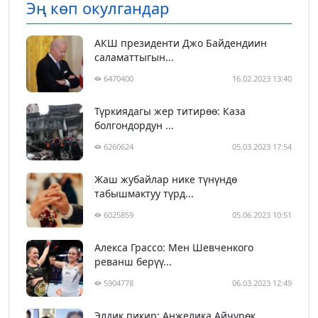
Эң көп окулгандар
АКШ президенти Джо Байдендиин
саламаттыгын...
6470400
16.02.2023 13:40
Түркиядагы жер титирөө: Каза
болгондордун ...
6260624
05.03.2023 17:54
Жаш жубайлар нике түнүндө
табышмактуу түрд...
6025859
05.06.2023 10:51
Алекса Грассо: Мен Шевченкого
реванш берүү...
5904778
06.03.2023 12:49
Элдик пикир: Анжелика Айчүрөк