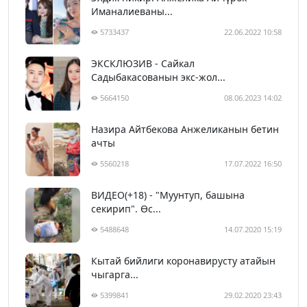
Иманалиеваны...
5733437
22.06.2022 10:58
ЭКСКЛЮЗИВ - Сайкал
Садыбакасованын экс-жол...
5664150
08.06.2023 14:02
Назира Айтбекова Анжеликанын бетин
ачты
5560218
17.07.2022 16:50
ВИДЕО(+18) - "Муунтуп, башына
секирип". Өс...
5488648
14.07.2020 15:19
Кытай бийлиги коронавирусту атайын
чыгарга...
5399841
29.02.2020 23:43