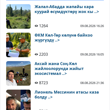
Жалал-Абадда жапайы кара
куурай өсүмдүктөрү жок кы ..>
1264
09.08.2026 16:26
ӨКМ Көл-Төр көлүнө байкоо
жүргүздү ..>
2203
09.08.2026 16:05
Аксай жана Соң-Көл
жайлоолорунда жайыт
экосистемал ..>
8723
08.08.2026 21:36
Лионель Мессинин атасы каза
болду ..>