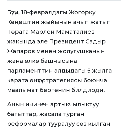
Бүгүн, 18-февралдагы Жогорку
Кеңештин жыйынын ачып жатып
Төрага Марлен Маматалиев
жакында эле Президент Садыр
Жапаров менен жолугушканын
жана өлкө башчысына
парламенттин алдыдагы 5 жылга
карата өнүгүү стратегиясы боюнча
маалымат бергенин билдирди.
Анын ичинен артыкчылыктуу
багыттар, жасала турган
реформалар тууралуу сөз кылган