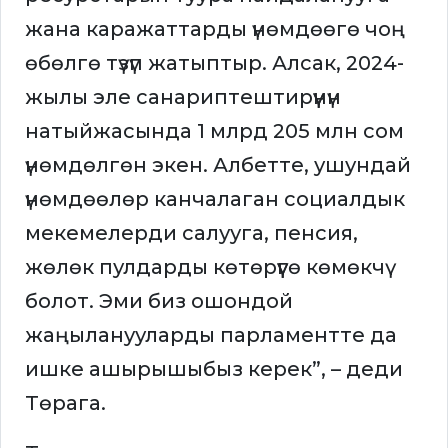
жана каражаттарды үнөмдөөгө чоң
өбөлгө түзүп жатыптыр. Алсак, 2024-
жылы эле санариптештирүүнүн
натыйжасында 1 млрд 205 млн сом
үнөмдөлгөн экен. Албетте, ушундай
үнөмдөөлөр канчалаган социалдык
мекемелерди салууга, пенсия,
жөлөк пулдарды көтөрүүгө көмөкчү
болот. Эми биз ошондой
жаңыланууларды парламентте да
ишке ашырышыбыз керек”, – деди
Төрага.