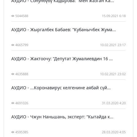
АУДИО - Сонунбүбү Кадырова: “Мен жазган Ка...
5044588
15.09.2021 6:18
АУДИО - Жыргалбек Бабаев: “Кубанычбек Жума...
4665799
10.02.2021 23:17
АУДИО - Жактоочу: “Депутат Жумалиевдин 16 ...
4635888
10.02.2021 23:02
АУДИО - ...Коронавирус келгенине аябай сүй...
4691026
31.03.2020 4:20
АУДИО - Чжун Наньшань, эксперт: “Кытайда к...
4595385
28.03.2020 4:05