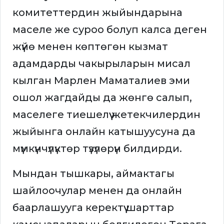
комитеттердин жыйындарына
маселе же суроо болуп калса деген
жүйө менен көптөгөн кызмат
адамдарды чакырыларын мисал
кылган Марлен Маматалиев эми
ошол жагдайды да жөнгө салып,
маселеге тиешелүү жетекчилердин
жыйынга онлайн катышуусуна да
мүмкүнчүлүктөр түзүлөрүн билдирди.
Мындан тышкары, аймактагы
шайлоочулар менен да онлайн
баарлашууга керектүү шарттар