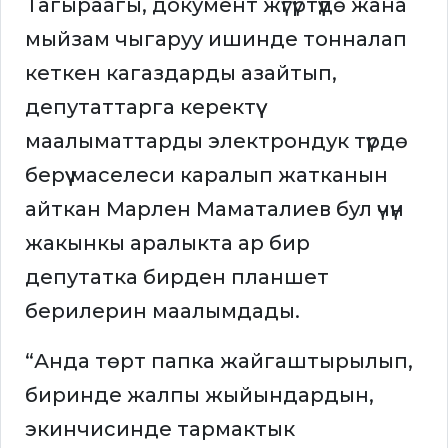
Тагыраагы, документ жүгүртүүдө жана
мыйзам чыгаруу ишинде тонналап
кеткен кагаздарды азайтып,
депутаттарга керектүү
маалыматтарды электрондук түрдө
берүү маселеси каралып жатканын
айткан Марлен Маматалиев бул үчүн
жакынкы аралыкта ар бир
депутатка бирден планшет
берилерин маалымдады.
“Анда төрт папка жайгаштырылып,
биринде жалпы жыйындардын,
экинчисинде тармактык