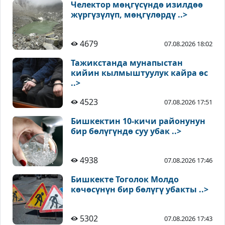
Челектор мөңгүсүндө изилдөө
жүргүзүлүп, мөңгүлөрдү ..>
4679
07.08.2026 18:02
Тажикстанда мунапыстан
кийин кылмыштуулук кайра өс
..>
4523
07.08.2026 17:51
Бишкектин 10-кичи районунун
бир бөлүгүндө суу убак ..>
4938
07.08.2026 17:46
Бишкекте Тоголок Молдо
көчөсүнүн бир бөлүгү убакты ..>
5302
07.08.2026 17:43