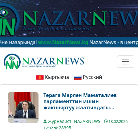
зарында!
www.NazarNews.kg
NazarNews - в центре мир
Кыргызча
Русский
Төрага Марлен Маматалиев
парламенттин ишин
жакшыртуу жаатындагы
демилгелери менен бөлүштү
Журналист: NAZARNEWS
18.02.2026,
28395
12:32