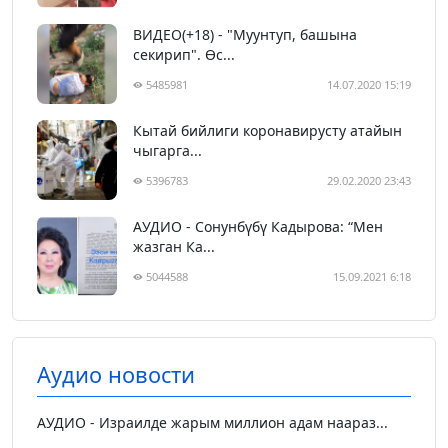
ВИДЕО(+18) - "Муунтуп, башына
секирип". Өс...
5485981
14.07.2020 15:19
Кытай бийлиги коронавирусту атайын
чыгарга...
5396783
29.02.2020 23:43
АУДИО - Сонунбүбү Кадырова: “Мен
жазган Ка...
5044588
15.09.2021 6:18
Аудио новости
АУДИО - Израилде жарым миллион адам наараз...