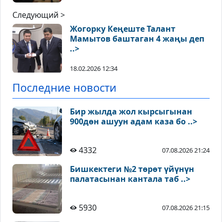
Следующий >
Жогорку Кеңеште Талант
Мамытов баштаган 4 жаңы деп
..>
18.02.2026 12:34
Последние новости
Бир жылда жол кырсыгынан
900дөн ашуун адам каза бо ..>
4332
07.08.2026 21:24
Бишкектеги №2 төрөт үйүнүн
палатасынан кантала таб ..>
5930
07.08.2026 21:15