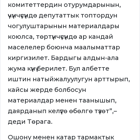
комитеттердин отурумдарынын,
үчүнчүсүндө депутаттык топтордун
чогулуштарынын материалдары
коюлса, төртүнчүсүндө ар кандай
маселелер боюнча маалыматтар
киргизилет. Бардыгы алдын-ала
жума күнү берилет. Бул албетте
иштин натыйжалуулугун арттырып,
кайсы жерде болбосун
материалдар менен таанышып,
даярданып келүүгө өбөлгө түзөт”,–
деди Төрага.
Ошону менен катар тармактык