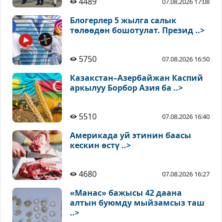
4489
07.08.2026 17:08
Блогерлер 5 жылга салык
төлөөдөн бошотулат. Презид ..>
5750
07.08.2026 16:50
Казакстан–Азербайжан Каспий
аркылуу Борбор Азия ба ..>
5510
07.08.2026 16:40
Америкада уй этинин баасы
кескин өстү ..>
4680
07.08.2026 16:27
«Манас» бажысы 42 даана
алтын буюмду мыйзамсыз таш
..>