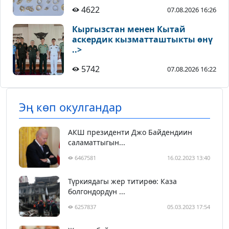
4622
07.08.2026 16:26
Кыргызстан менен Кытай
аскердик кызматташтыкты өнү
..>
5742
07.08.2026 16:22
Эң көп окулгандар
АКШ президенти Джо Байдендиин
саламаттыгын...
6467581
16.02.2023 13:40
Түркиядагы жер титирөө: Каза
болгондордун ...
6257837
05.03.2023 17:54