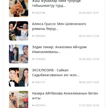
Жаш жубайлар нике түнүндө
табышмактуу түрд...
6022746
05.06.2023 10:51
Алекса Грассо: Мен Шевченкого
реванш берүү...
5902002
06.03.2023 12:49
Элдик пикир: Анжелика Айчүрөк
Иманалиеваны...
5730492
22.06.2022 10:58
ЭКСКЛЮЗИВ - Сайкал
Садыбакасованын экс-жол...
5661151
08.06.2023 14:02
Назира Айтбекова Анжеликанын бетин
ачты
5557416
17.07.2022 16:50