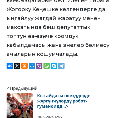
камсыздаларын белгилеген Төрага
Жогорку Кеңешке келгендерге да
ыңгайлуу жагдай жаратуу менен
максатында беш депутаттык
топтун өз-өзүнчө коомдук
кабылдамасы жана энелер бөлмөсү
ачыларын кошумчалады.
< Предыдущий
Кытайдагы поезддерде
жүргүнчүлөрдү робот-
гуманоидд ..>
18.02.2026 12:27