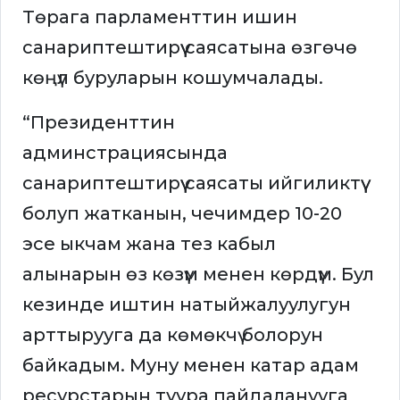
Төрага парламенттин ишин
санариптештирүү саясатына өзгөчө
көңүл буруларын кошумчалады.
“Президенттин
админстрациясында
санариптештирүү саясаты ийгиликтүү
болуп жатканын, чечимдер 10-20
эсе ыкчам жана тез кабыл
алынарын өз көзүм менен көрдүм. Бул
кезинде иштин натыйжалуулугун
арттырууга да көмөкчү болорун
байкадым. Муну менен катар адам
ресурстарын туура пайдаланууга