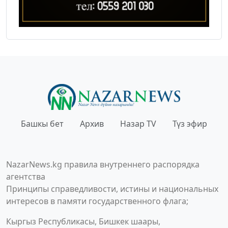
Башкы бет
Архив
Назар TV
Түз эфир
NazarNews.kg правила внутреннего распорядка
агентства
Принципы справедливости, истины и национальных
интересов в памяти государственного флага;
Кыргыз Республикасы, Бишкек шаары,