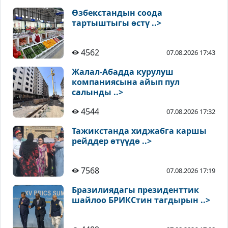
Өзбекстандын соода
тартыштыгы өстү ..>
4562
07.08.2026 17:43
Жалал-Абадда курулуш
компаниясына айып пул
салынды ..>
4544
07.08.2026 17:32
Тажикстанда хиджабга каршы
рейддер өтүүдө ..>
7568
07.08.2026 17:19
Бразилиядагы президенттик
шайлоо БРИКСтин тагдырын ..>