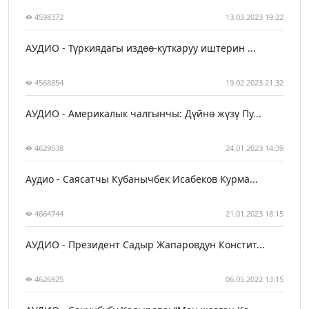
4598372
13.03.2023 19:22
АУДИО - Түркиядагы издөө-куткаруу иштерин ...
4568854
19.02.2023 21:32
АУДИО - Америкалык чалгынчы: Дүйнө жүзү Пу...
4629538
24.01.2023 14:39
Аудио - Саясатчы Кубанычбек Исабеков Курма...
4664744
21.01.2023 18:15
АУДИО - Президент Садыр Жапаровдун Констит...
4626925
06.05.2022 13:15