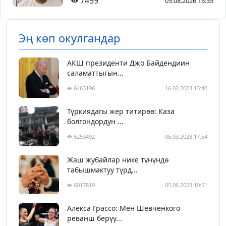
7459
05.08.2026 13:35
Эң көп окулгандар
АКШ президенти Джо Байдендиин
саламаттыгын...
6463196
16.02.2023 13:40
Түркиядагы жер титирөө: Каза
болгондордун ...
6253492
05.03.2023 17:54
Жаш жубайлар нике түнүндө
табышмактуу түрд...
6017819
05.06.2023 10:51
Алекса Грассо: Мен Шевченкого
реванш берүү...