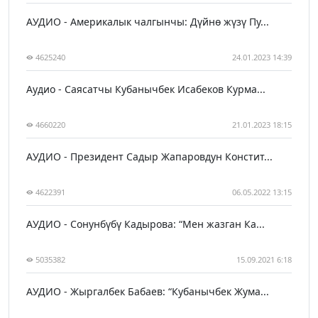
АУДИО - Америкалык чалгынчы: Дүйнө жүзү Пу...
4625240
24.01.2023 14:39
Аудио - Саясатчы Кубанычбек Исабеков Курма...
4660220
21.01.2023 18:15
АУДИО - Президент Садыр Жапаровдун Констит...
4622391
06.05.2022 13:15
АУДИО - Сонунбүбү Кадырова: “Мен жазган Ка...
5035382
15.09.2021 6:18
АУДИО - Жыргалбек Бабаев: “Кубанычбек Жума...