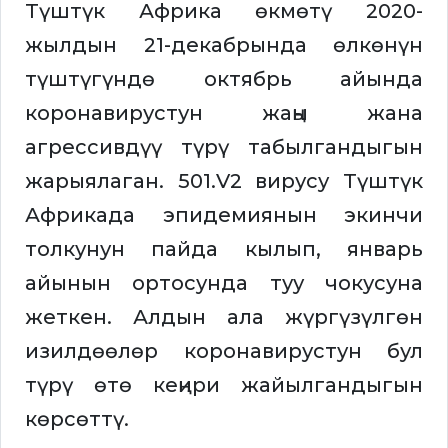
Түштүк Африка өкмөтү 2020-
жылдын 21-декабрында өлкөнүн
түштүгүндө октябрь айында
коронавирустун жаңы жана
агрессивдүү түрү табылгандыгын
жарыялаган. 501.V2 вирусу Түштүк
Африкада эпидемиянын экинчи
толкунун пайда кылып, январь
айынын ортосунда туу чокусуна
жеткен. Алдын ала жүргүзүлгөн
изилдөөлөр коронавирустун бул
түрү өтө кеңири жайылгандыгын
көрсөттү.