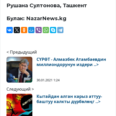
Рушана Султонова, Ташкент
Булак: NazarNews.kg
< Предыдущий
СҮРӨТ - Алмазбек Атамбаевдин
миллиондорунун издери ..>
30.01.2021 1:24
Следующий >
Кытайдан алган карыз аттуу-
баштуу калкты дүрбөлөңг ..>