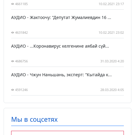
4661185
10.02.2021 23:17
АУДИО - Жактоочу: “Депутат Жумалиевдин 16 ...
4631842
10.02.2021 23:02
АУДИО - ...Коронавирус келгенине аябай сүй...
4686756
31.03.2020 4:20
АУДИО - Чжун Наньшань, эксперт: “Кытайда к...
4591246
28.03.2020 4:05
Мы в соцсетях