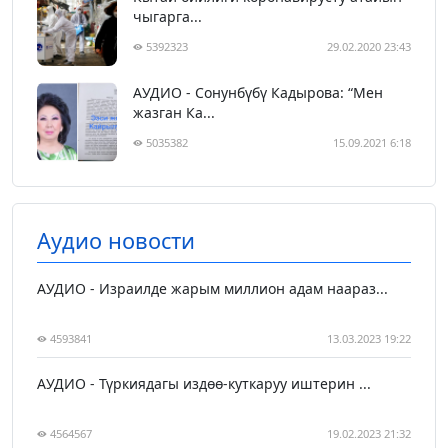
чыгарга...
5392323
29.02.2020 23:43
АУДИО - Сонунбүбү Кадырова: “Мен
жазган Ка...
5035382
15.09.2021 6:18
Аудио новости
АУДИО - Израилде жарым миллион адам наараз...
4593841
13.03.2023 19:22
АУДИО - Түркиядагы издөө-куткаруу иштерин ...
4564567
19.02.2023 21:32