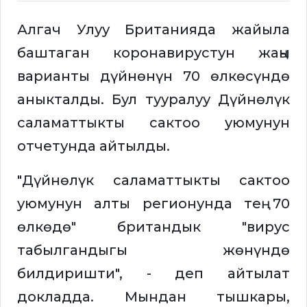
Алгач Улуу Британияда жайыла
баштаган коронавирустун жаңы
варианты дүйнөнүн 70 өлкөсүндө
аныкталды. Бул тууралуу Дүйнөлүк
саламаттыкты сактоо уюмунун
отчетунда айтылды.
"Дүйнөлүк саламаттыкты сактоо
уюмунун алты регионунда тең 70
өлкөдө" британдык "вирус
табылгандыгы жөнүндө
билдиришти", - деп айтылат
докладда. Мындан тышкары,