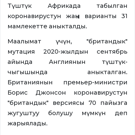
Түштүк Африкада табылган
коронавирустун жаңы варианты 31
мамлекетте аныкталды.
Маалымат үчүн, "британдык"
мутация 2020-жылдын сентябрь
айында Англиянын түштүк-
чыгышында аныкталган.
Британиянын премьер-министри
Борис Джонсон коронавирустун
"британдык" версиясы 70 пайызга
жугуштуу болушу мүмкүн деп
жарыялады.