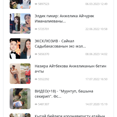
5897523
06.03.2023 12:49
Элдик пикир: Анжелика Айчүрөк
Иманалиеваны...
5725701
22.06.2022 10:58
ЭКСКЛЮЗИВ - Сайкал
Садыбакасованын экс-жол...
5656370
08.06.2023 14:02
Назира Айтбекова Анжеликанын бетин
ачты
5552292
17.07.2022 16:50
ВИДЕО(+18) - "Муунтуп, башына
секирип". Өс...
5481307
14.07.2020 15:19
Кытай бийлиги коронавирусту атайын