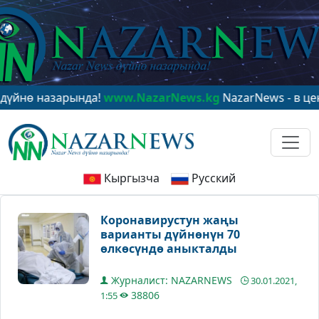
назарында!
www.NazarNews.kg
NazarNews - в центре м
Кыргызча
Русский
Коронавирустун жаңы
варианты дүйнөнүн 70
өлкөсүндө аныкталды
Журналист: NAZARNEWS
30.01.2021,
38806
1:55