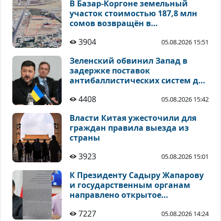
В Базар-Коргоне земельный
участок стоимостью 187,8 млн
сомов возвращён в
муниципальную собственность
3904
05.08.2026 15:51
Зеленский обвинил Запад в
задержке поставок
антибаллистических систем для
ВСУ
4408
05.08.2026 15:42
Власти Китая ужесточили для
граждан правила выезда из
страны
3923
05.08.2026 15:01
К Президенту Садыру Жапарову
и государственным органам
направлено открытое
обращение по событиям 2010
7227
05.08.2026 14:24
года