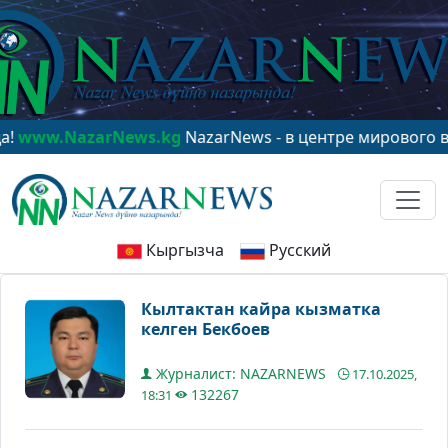
NazarNews.kg
NazarNews - в центре мирового вниман
Кыргызча
Русский
Кылтактан кайра кызматка
келген Бекбоев
Журналист: NAZARNEWS
17.10.2025,
132267
18:31