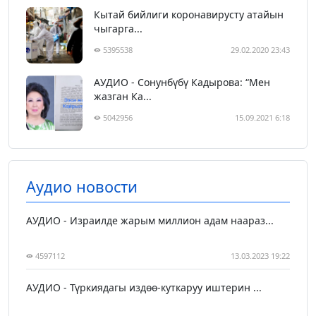
Кытай бийлиги коронавирусту атайын
чыгарга...
5395538
29.02.2020 23:43
АУДИО - Сонунбүбү Кадырова: “Мен
жазган Ка...
5042956
15.09.2021 6:18
Аудио новости
АУДИО - Израилде жарым миллион адам наараз...
4597112
13.03.2023 19:22
АУДИО - Түркиядагы издөө-куткаруу иштерин ...