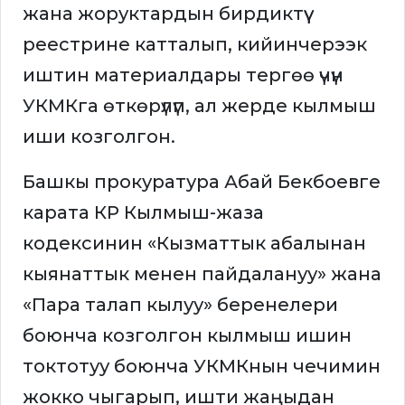
жана жоруктардын бирдиктүү
реестрине катталып, кийинчерээк
иштин материалдары тергөө үчүн
УКМКга өткөрүлүп, ал жерде кылмыш
иши козголгон.
Башкы прокуратура Абай Бекбоевге
карата КР Кылмыш-жаза
кодексинин «Кызматтык абалынан
кыянаттык менен пайдалануу» жана
«Пара талап кылуу» беренелери
боюнча козголгон кылмыш ишин
токтотуу боюнча УКМКнын чечимин
жокко чыгарып, ишти жаңыдан