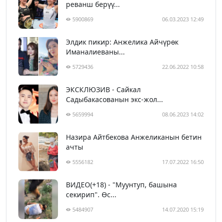
реванш берүү...
5900869
06.03.2023 12:49
Элдик пикир: Анжелика Айчүрөк
Иманалиеваны...
5729436
22.06.2022 10:58
ЭКСКЛЮЗИВ - Сайкал
Садыбакасованын экс-жол...
5659994
08.06.2023 14:02
Назира Айтбекова Анжеликанын бетин
ачты
5556182
17.07.2022 16:50
ВИДЕО(+18) - "Муунтуп, башына
секирип". Өс...
5484907
14.07.2020 15:19