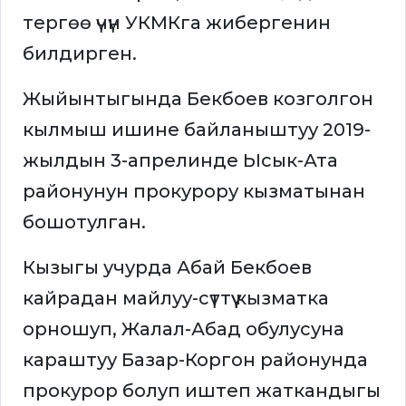
тергөө үчүн УКМКга жибергенин
билдирген.
Жыйынтыгында Бекбоев козголгон
кылмыш ишине байланыштуу 2019-
жылдын 3-апрелинде Ысык-Ата
районунун прокурору кызматынан
бошотулган.
Кызыгы учурда Абай Бекбоев
кайрадан майлуу-сүттүү кызматка
орношуп, Жалал-Абад обулусуна
караштуу Базар-Коргон районунда
прокурор болуп иштеп жаткандыгы