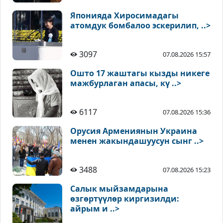
Японияда Хиросимадагы
атомдук бомбалоо эскерилип, ..>
3097
07.08.2026 15:57
Ошто 17 жаштагы кызды никеге
мажбурлаган апасы, кү ..>
6117
07.08.2026 15:36
Орусия Армениянын Украина
менен жакындашуусун сынг ..>
3488
07.08.2026 15:23
Салык мыйзамдарына
өзгөртүүлөр киргизилди:
айрым и ..>