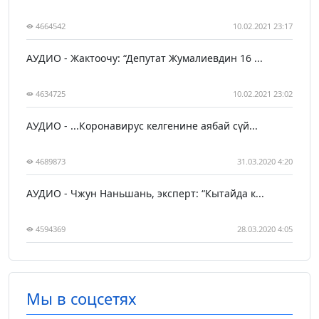
4664542
10.02.2021 23:17
АУДИО - Жактоочу: “Депутат Жумалиевдин 16 ...
4634725
10.02.2021 23:02
АУДИО - ...Коронавирус келгенине аябай сүй...
4689873
31.03.2020 4:20
АУДИО - Чжун Наньшань, эксперт: “Кытайда к...
4594369
28.03.2020 4:05
Мы в соцсетях