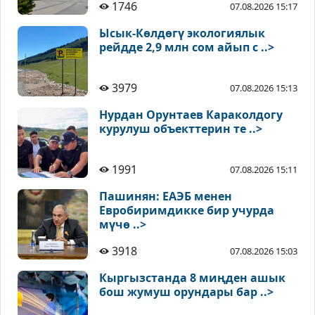
1746
07.08.2026 15:17
Ысык-Көлдөгү экологиялык
рейдде 2,9 млн сом айып с ..>
3979
07.08.2026 15:13
Нурдан Орунтаев Караколдогу
курулуш объекттерин те ..>
1991
07.08.2026 15:11
Пашинян: ЕАЭБ менен
Евробиримдикке бир учурда
мүчө ..>
3918
07.08.2026 15:03
Кыргызстанда 8 миңден ашык
бош жумуш орундары бар ..>