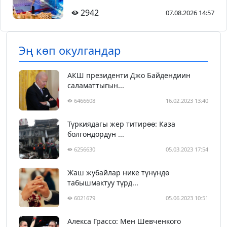
2942
07.08.2026 14:57
Эң көп окулгандар
АКШ президенти Джо Байдендиин
саламаттыгын...
6466608
16.02.2023 13:40
Түркиядагы жер титирөө: Каза
болгондордун ...
6256630
05.03.2023 17:54
Жаш жубайлар нике түнүндө
табышмактуу түрд...
6021679
05.06.2023 10:51
Алекса Грассо: Мен Шевченкого