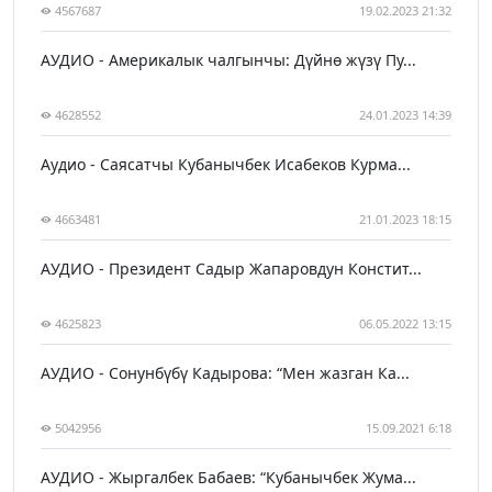
4567687
19.02.2023 21:32
АУДИО - Америкалык чалгынчы: Дүйнө жүзү Пу...
4628552
24.01.2023 14:39
Аудио - Саясатчы Кубанычбек Исабеков Курма...
4663481
21.01.2023 18:15
АУДИО - Президент Садыр Жапаровдун Констит...
4625823
06.05.2022 13:15
АУДИО - Сонунбүбү Кадырова: “Мен жазган Ка...
5042956
15.09.2021 6:18
АУДИО - Жыргалбек Бабаев: “Кубанычбек Жума...