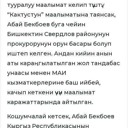
тууралуу маалымат келип түштү.
“Кактустун” маалыматына таянсак,
Абай Бекбоев буга чейин
Бишкектин Свердлов районунун
прокурорунун орун басары болуп
иштеп келген. Андан кийин анын
аты караңгылатылган жол тандабас
унаасы менен МАИ
кызматкерлерине баш ийбей,
качып кеткени үчүн маалымат
каражаттарында айтылган.
Кошумчалай кетсек, Абай Бекбоев
Кыргыз Республикасынын