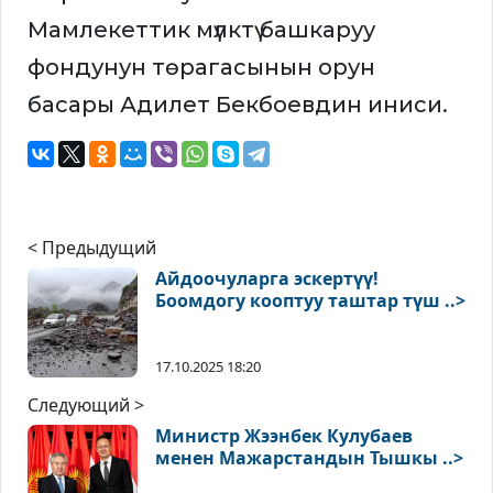
Мамлекеттик мүлктү башкаруу
фондунун төрагасынын орун
басары Адилет Бекбоевдин иниси.
< Предыдущий
Айдоочуларга эскертүү!
Боомдогу кооптуу таштар түш ..>
17.10.2025 18:20
Следующий >
Министр Жээнбек Кулубаев
менен Мажарстандын Тышкы ..>