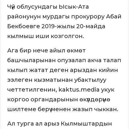
Чүй облусундагы Ысык-Ата
районунун мурдагы прокурору Абай
Бекбоевге 2019-жылы 20-майда
кылмыш иши козголгон.
Ага бир нече айыл өкмөт
башчыларынан опузалап акча талап
кылып жатат деген арыздан кийин
ээлеген кызматынан убактылуу
четтетилгенин, kaktus.media укук
коргоо органдарынын өкүлдөрүнө
шилтеме берүү менен жазып чыккан.
Ал турга ал арыз Кылмыштардын