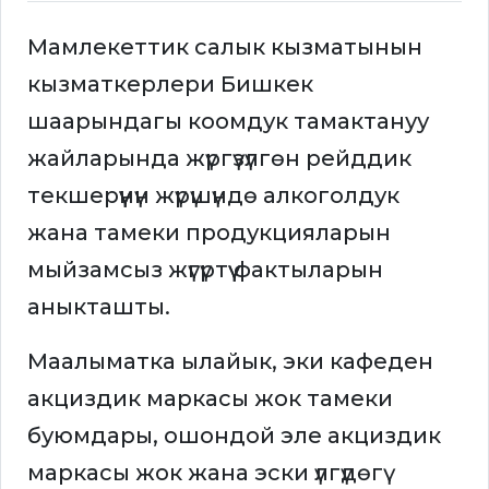
Мамлекеттик салык кызматынын
кызматкерлери Бишкек
шаарындагы коомдук тамактануу
жайларында жүргүзүлгөн рейддик
текшерүүнүн жүрүшүндө алкоголдук
жана тамеки продукцияларын
мыйзамсыз жүгүртүү фактыларын
аныкташты.
Маалыматка ылайык, эки кафеден
акциздик маркасы жок тамеки
буюмдары, ошондой эле акциздик
маркасы жок жана эски үлгүдөгү