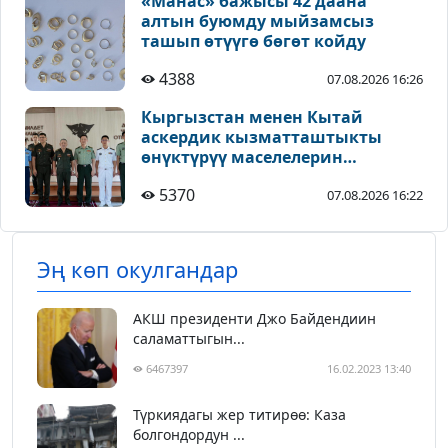
«Манас» бажысы 42 даана
алтын буюмду мыйзамсыз
ташып өтүүгө бөгөт койду
4388
07.08.2026 16:26
Кыргызстан менен Кытай
аскердик кызматташтыкты
өнүктүрүү маселелерин
талкуулады
5370
07.08.2026 16:22
Эң көп окулгандар
АКШ президенти Джо Байдендиин
саламаттыгын...
6467397
16.02.2023 13:40
Түркиядагы жер титирөө: Каза
болгондордун ...