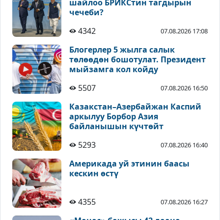
шайлоо БРИКСтин тагдырын
чечеби?
4342
07.08.2026 17:08
Блогерлер 5 жылга салык
төлөөдөн бошотулат. Президент
мыйзамга кол койду
5507
07.08.2026 16:50
Казакстан–Азербайжан Каспий
аркылуу Борбор Азия
байланышын күчтөйт
5293
07.08.2026 16:40
Америкада уй этинин баасы
кескин өстү
4355
07.08.2026 16:27