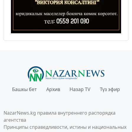
Башкы бет
Архив
Назар TV
Түз эфир
NazarNews.kg правила внутреннего распорядка
агентства
Принципы справедливости, истины и национальных