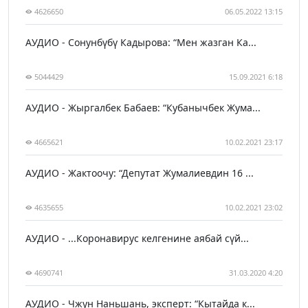
4626650
06.05.2022 13:15
АУДИО - Сонунбүбү Кадырова: “Мен жазган Ка...
5044429
15.09.2021 6:18
АУДИО - Жыргалбек Бабаев: “Кубанычбек Жума...
4665621
10.02.2021 23:17
АУДИО - Жактоочу: “Депутат Жумалиевдин 16 ...
4635655
10.02.2021 23:02
АУДИО - ...Коронавирус келгенине аябай сүй...
4690741
31.03.2020 4:20
АУДИО - Чжун Наньшань, эксперт: “Кытайда к...