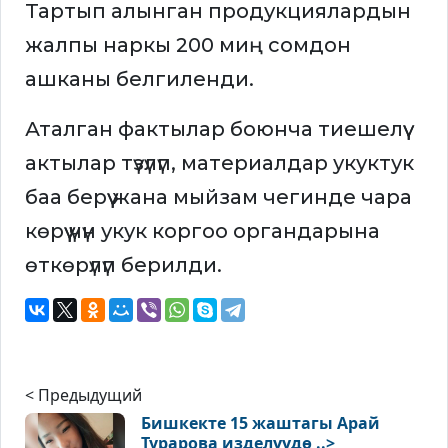
Тартып алынган продукциялардын
жалпы наркы 200 миң сомдон
ашканы белгиленди.
Аталган фактылар боюнча тиешелүү
актылар түзүлүп, материалдар укуктук
баа берүү жана мыйзам чегинде чара
көрүү үчүн укук коргоо органдарына
өткөрүлүп берилди.
< Предыдущий
Бишкекте 15 жаштагы Арай
Турарова изделүүдө ..>