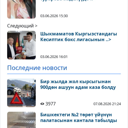
03.06.2026 15:30
Следующий >
Шыкмаматов Кыргызстандагы
Кесиптик бокс лигасынын ..>
03.06.2026 16:01
Последние новости
Бир жылда жол кырсыгынан
900дөн ашуун адам каза болду
3977
07.08.2026 21:24
Бишкектеги №2 төрөт үйүнүн
палатасынан кантала табылды