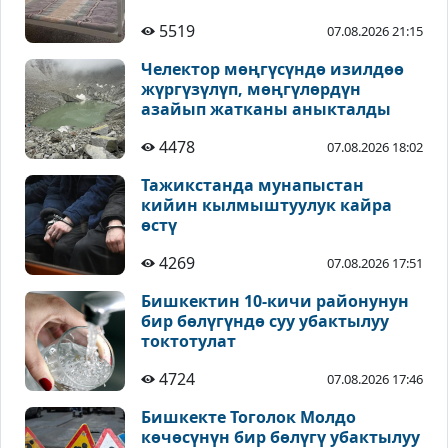
5519
07.08.2026 21:15
Челектор мөңгүсүндө изилдөө
жүргүзүлүп, мөңгүлөрдүн
азайып жатканы аныкталды
4478
07.08.2026 18:02
Тажикстанда мунапыстан
кийин кылмыштуулук кайра
өстү
4269
07.08.2026 17:51
Бишкектин 10-кичи районунун
бир бөлүгүндө суу убактылуу
токтотулат
4724
07.08.2026 17:46
Бишкекте Тоголок Молдо
көчөсүнүн бир бөлүгү убактылуу