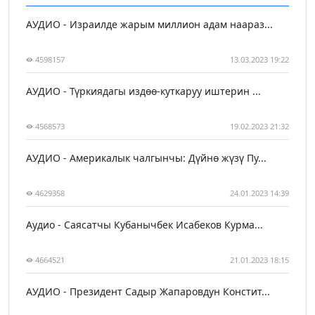
АУДИО - Израилде жарым миллион адам наараз...
4598157
13.03.2023 19:22
АУДИО - Түркиядагы издөө-куткаруу иштерин ...
4568573
19.02.2023 21:32
АУДИО - Америкалык чалгынчы: Дүйнө жүзү Пу...
4629358
24.01.2023 14:39
Аудио - Саясатчы Кубанычбек Исабеков Курма...
4664521
21.01.2023 18:15
АУДИО - Президент Садыр Жапаровдун Констит...