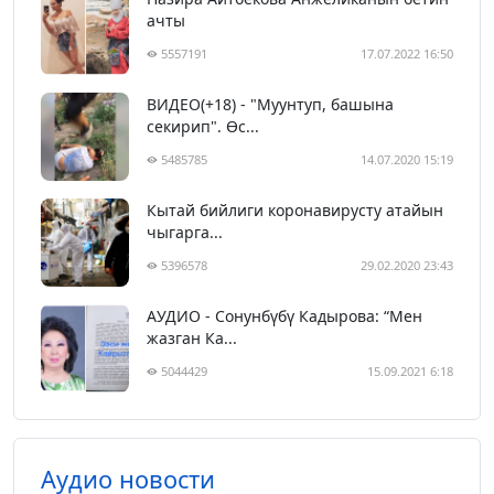
ачты
5557191
17.07.2022 16:50
ВИДЕО(+18) - "Муунтуп, башына
секирип". Өс...
5485785
14.07.2020 15:19
Кытай бийлиги коронавирусту атайын
чыгарга...
5396578
29.02.2020 23:43
АУДИО - Сонунбүбү Кадырова: “Мен
жазган Ка...
5044429
15.09.2021 6:18
Аудио новости