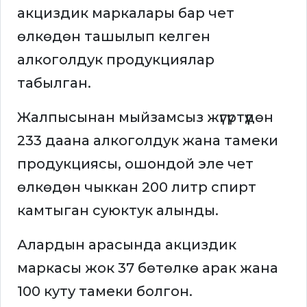
акциздик маркалары бар чет
өлкөдөн ташылып келген
алкоголдук продукциялар
табылган.
Жалпысынан мыйзамсыз жүгүртүүдөн
233 даана алкоголдук жана тамеки
продукциясы, ошондой эле чет
өлкөдөн чыккан 200 литр спирт
камтыган суюктук алынды.
Алардын арасында акциздик
маркасы жок 37 бөтөлкө арак жана
100 куту тамеки болгон.