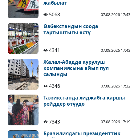
жабылат
5068
07.08.2026 17:43
Өзбекстандын соода
тартыштыгы өстү
4341
07.08.2026 17:43
Жалал-Абадда курулуш
компаниясына айып пул
салынды
4346
07.08.2026 17:32
Тажикстанда хиджабга каршы
рейддер өтүүдө
7343
07.08.2026 17:19
Бразилиядагы президенттик