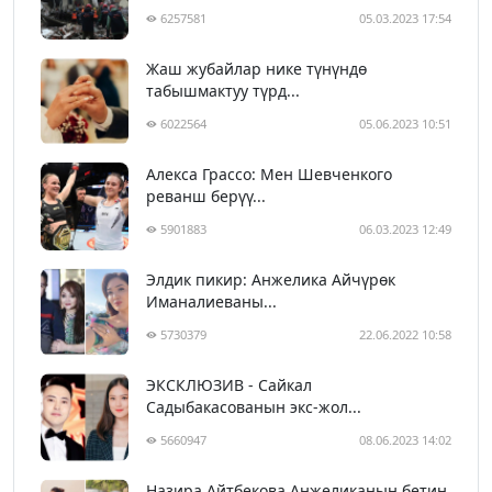
6257581
05.03.2023 17:54
Жаш жубайлар нике түнүндө
табышмактуу түрд...
6022564
05.06.2023 10:51
Алекса Грассо: Мен Шевченкого
реванш берүү...
5901883
06.03.2023 12:49
Элдик пикир: Анжелика Айчүрөк
Иманалиеваны...
5730379
22.06.2022 10:58
ЭКСКЛЮЗИВ - Сайкал
Садыбакасованын экс-жол...
5660947
08.06.2023 14:02
Назира Айтбекова Анжеликанын бетин