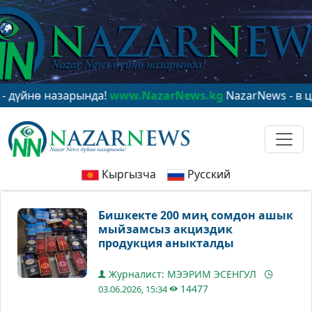
ө назарында!
www.NazarNews.kg
NazarNews - в центре
Кыргызча
Русский
Бишкекте 200 миң сомдон ашык
мыйзамсыз акциздик
продукция аныкталды
Журналист: МЭЭРИМ ЭСЕНГУЛ
14477
03.06.2026, 15:34