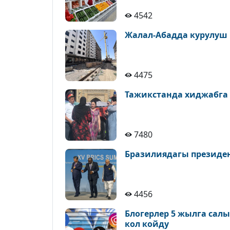
4542
Жалал-Абадда курулуш
4475
Тажикстанда хиджабга
7480
Бразилиядагы президе
4456
Блогерлер 5 жылга сал
кол койду