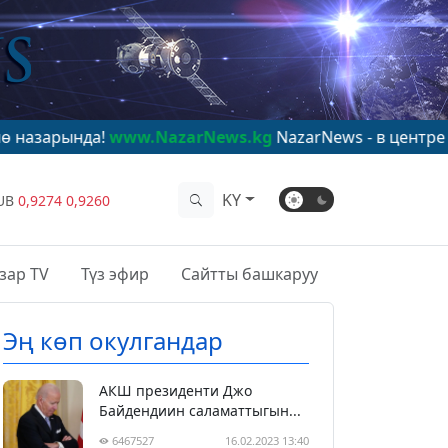
а!
www.NazarNews.kg
NazarNews - в центре мирового 
KY
UB
0,9274
0,9260
зар TV
Түз эфир
Сайтты башкаруу
Эң көп окулгандар
АКШ президенти Джо
Байдендиин саламаттыгын...
6467527
16.02.2023 13:40