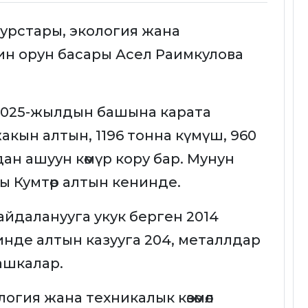
урстары, экология жана
нин орун басары Асел Раимкулова
 2025-жылдын башына карата
кын алтын, 1196 тонна күмүш, 960
ан ашуун көмүр кору бар. Мунун
ы Кумтөр алтын кенинде.
йдаланууга укук берген 2014
нде алтын казууга 204, металлдар
башкалар.
гия жана техникалык көзөмөл