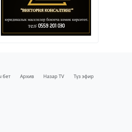
 бет
Архив
Назар TV
Түз эфир