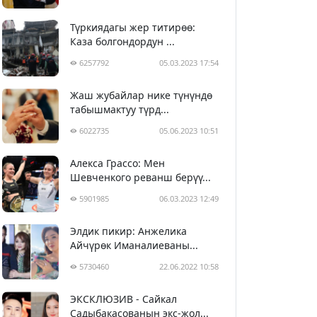
Түркиядагы жер титирөө:
Каза болгондордун ...
6257792
05.03.2023 17:54
Жаш жубайлар нике түнүндө
табышмактуу түрд...
6022735
05.06.2023 10:51
Алекса Грассо: Мен
Шевченкого реванш берүү...
5901985
06.03.2023 12:49
Элдик пикир: Анжелика
Айчүрөк Иманалиеваны...
5730460
22.06.2022 10:58
ЭКСКЛЮЗИВ - Сайкал
Садыбакасованын экс-жол...