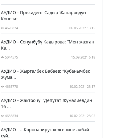
АУДИО - Президент Садыр Жапаровдун
Констит...
4626824
06.05.2022 13:15
АУДИО - Сонунбүбү Кадырова: “Мен жазган
Ка...
5044575
15.09.2021 6:18
АУДИО - Жыргалбек Бабаев: “Кубанычбек
Жума...
4665778
10.02.2021 23:17
АУДИО - Жактоочу: “Депутат Жумалиевдин
16 ...
4635834
10.02.2021 23:02
АУДИО - ...Коронавирус келгенине аябай
сүй...