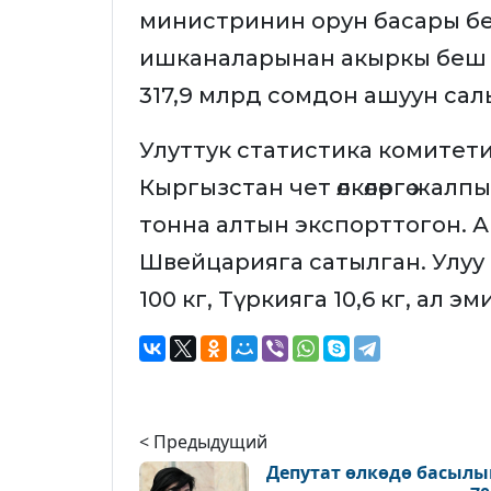
министринин орун басары бе
ишканаларынан акыркы беш
317,9 млрд сомдон ашуун салы
Улуттук статистика комитет
Кыргызстан чет өлкөлөргө жал
тонна алтын экспорттогон. Аг
Швейцарияга сатылган. Улуу 
100 кг, Түркияга 10,6 кг, ал 
< Предыдущий
Депутат өлкөдө басылы