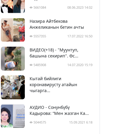
5661084
08.06.2023 14:02
Назира Айтбекова
Анжеликанын бетин ачты
5557355
17.07.2022 16:50
ВИДЕО(+18) - "Муунтуп,
башына секирип". Өс...
5485908
14.07.2020 15:19
Кытай бийлиги
5396714
29.02.2020 23:43
коронавирусту атайын
чыгарга...
АУДИО - Сонунбүбү
Кадырова: “Мен жазган Ка...
5044575
15.09.2021 6:18