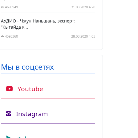
4690949
31.03.2020 4:20
АУДИО - Чжун Наньшань, эксперт:
“Кытайда к...
4595360
28.03.2020 4:05
Мы в соцсетях
Youtube
Instagram