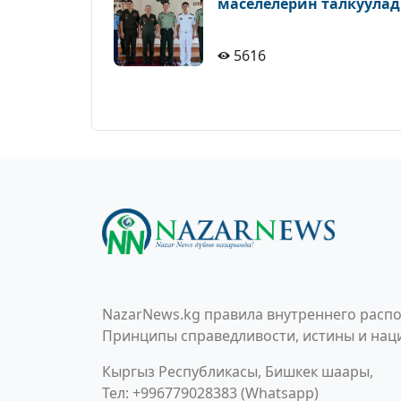
маселелерин талкуула
5616
NazarNews.kg правила внутреннего распо
Принципы справедливости, истины и наци
Кыргыз Республикасы, Бишкек шаары,
Тел: +996779028383 (Whatsapp)