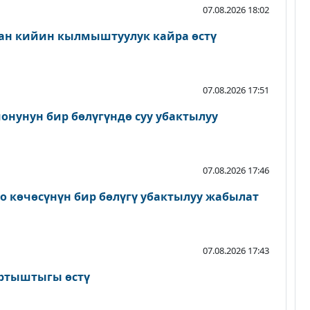
07.08.2026 18:02
ан кийин кылмыштуулук кайра өстү
07.08.2026 17:51
онунун бир бөлүгүндө суу убактылуу
07.08.2026 17:46
о көчөсүнүн бир бөлүгү убактылуу жабылат
07.08.2026 17:43
артыштыгы өстү