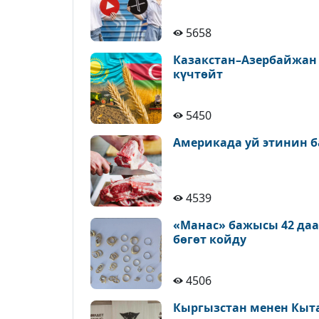
5658
Казакстан–Азербайжан
күчтөйт
5450
Америкада уй этинин б
4539
«Манас» бажысы 42 да
бөгөт койду
4506
Кыргызстан менен Кыт