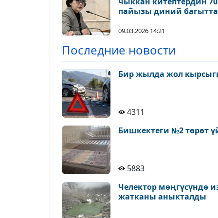
чыккан китептердин 70
пайызы диний багытта
экенин билдирди
09.03.2026 14:21
Последние новости
Бир жылда жол кырсыгы
4311
Бишкектеги №2 төрөт ү
5883
Челектор мөңгүсүндө и
жатканы аныкталды