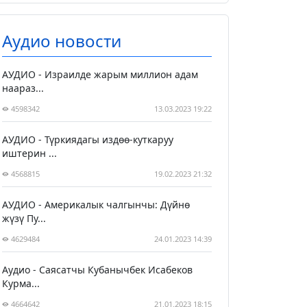
Аудио новости
АУДИО - Израилде жарым миллион адам
наараз...
4598342
13.03.2023 19:22
АУДИО - Түркиядагы издөө-куткаруу
иштерин ...
4568815
19.02.2023 21:32
АУДИО - Америкалык чалгынчы: Дүйнө
жүзү Пу...
4629484
24.01.2023 14:39
Аудио - Саясатчы Кубанычбек Исабеков
Курма...
4664642
21.01.2023 18:15