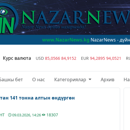
www.NazarNews.kg
NazarNews - дүйнө назарынд
Курс валюта
USD
85,0566
84,9152
EUR
94,2895
94,0521
R
Башкы бет
О нас
Категориялар
Архив
На
тан 141 тонна алтын өндүргөн
АНТ
18307
09.03.2026, 14:26