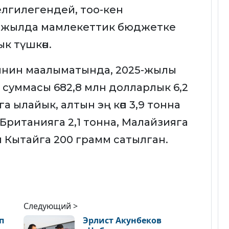
лгилегендей, тоо-кен
 жылда мамлекеттик бюджетке
к түшкөн.
инин маалыматында, 2025-жылы
пы суммасы 682,8 млн долларлык 6,2
а ылайык, алтын эң көп 3,9 тонна
Британияга 2,1 тонна, Малайзияга
эми Кытайга 200 грамм сатылган.
Следующий >
п
Эрлист Акунбеков