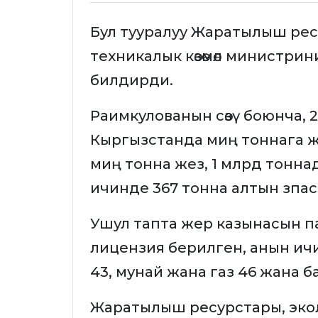
Бул тууралуу Жаратылыш рес
техникалык көзөмөл министри
билдирди.
Раимкулованын сөзү боюнча,
Кыргызстанда миң тоннага жа
миң тонна жез, 1 млрд тоннад
ичинде 367 тонна алтын зпас
Ушул тапта жер казынасын па
лицензия берилген, анын ичи
43, мунай жана газ 46 жана 
Жаратылыш ресурстары, эколо