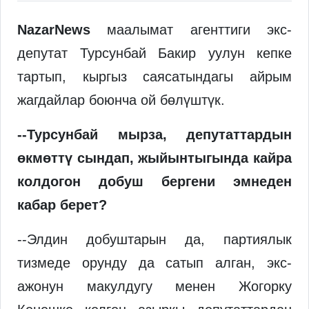
NazarNews
маалымат агенттиги экс-
депутат Турсунбай Бакир уулун кепке
тартып, кыргыз саясатындагы айрым
жагдайлар боюнча ой бөлүштүк.
--Турсунбай мырза, депутаттардын
өкмөттү сындап, жыйынтыгында кайра
колдогон добуш бергени эмнеден
кабар берет?
--Элдин добуштарын да, партиялык
тизмеде орунду да сатып алган, экс-
ажонун макулдугу менен Жогорку