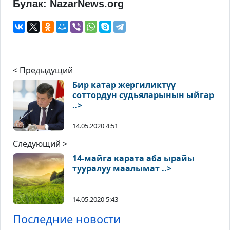
Булак: NazarNews.org
< Предыдущий
Бир катар жергиликтүү
соттордун судьяларынын ыйгар
..>
14.05.2020 4:51
Следующий >
14-майга карата аба ырайы
тууралуу маалымат ..>
14.05.2020 5:43
Последние новости