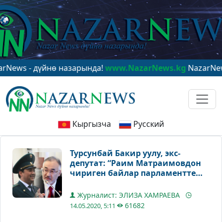
 дүйнө назарында!
www.NazarNews.kg
NazarNews - в це
Кыргызча
Русский
Турсунбай Бакир уулу, экс-
депутат: “Раим Матраимовдон
чириген байлар парламентте
олтурушса аларды кантип
чөнтөгүнө салып алат?”
Журналист: ЭЛИЗА ХАМРАЕВА
61682
14.05.2020, 5:11