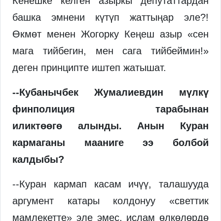
Кенешке келген азыркы депутаттардан
башка эмнени күтүп жаттыңар эле?!
Өкмөт менен Жогорку Кеңеш азыр «сен
мага тийбегин, мен сага тийбеймин!»
деген принципте иштеп жатышат.
--Кубанычбек Жумалиевдин мүлкү
финполиция тарабынан
иликтөөгө алынды. Анын Куран
кармаганы мааниге ээ болбой
калдыбы?
--Куран кармап касам ичүү, талашууда
аргумент катары колдонуу «светтик
мамлекетте» эле эмес, ислам өлкөлөрдө