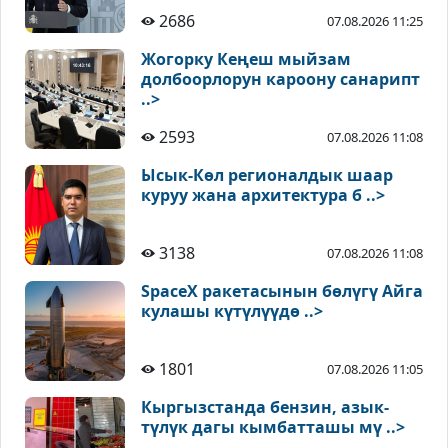
2686
07.08.2026 11:25
Жогорку Кеңеш мыйзам
долбоорлорун кароону санарипт
..>
2593
07.08.2026 11:08
Ысык-Көл регионалдык шаар
куруу жана архитектура б ..>
3138
07.08.2026 11:08
SpaceX ракетасынын бөлүгү Айга
кулашы күтүлүүдө ..>
1801
07.08.2026 11:05
Кыргызстанда бензин, азык-
түлүк дагы кымбатташы мү ..>