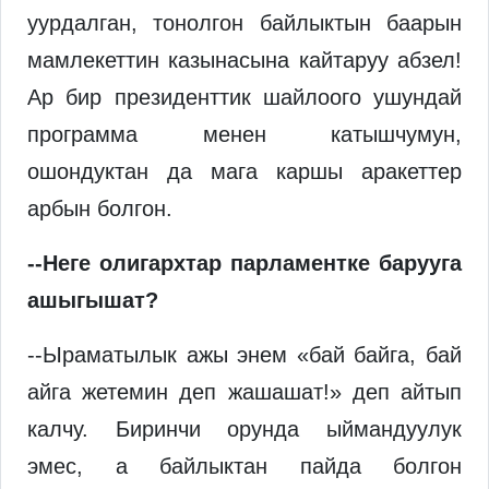
уурдалган, тонолгон байлыктын баарын
мамлекеттин казынасына кайтаруу абзел!
Ар бир президенттик шайлоого ушундай
программа менен катышчумун,
ошондуктан да мага каршы аракеттер
арбын болгон.
--Неге олигархтар парламентке барууга
ашыгышат?
--Ыраматылык ажы энем «бай байга, бай
айга жетемин деп жашашат!» деп айтып
калчу. Биринчи орунда ыймандуулук
эмес, а байлыктан пайда болгон