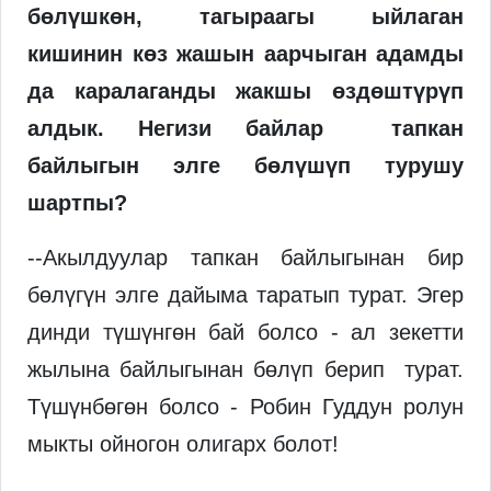
бөлүшкөн, тагыраагы ыйлаган
кишинин көз жашын аарчыган адамды
да каралаганды жакшы өздөштүрүп
алдык. Негизи байлар тапкан
байлыгын элге бөлүшүп турушу
шартпы?
--Акылдуулар тапкан байлыгынан бир
бөлүгүн элге дайыма таратып турат. Эгер
динди түшүнгөн бай болсо - ал зекетти
жылына байлыгынан бөлүп берип турат.
Түшүнбөгөн болсо - Робин Гуддун ролун
мыкты ойногон олигарх болот!