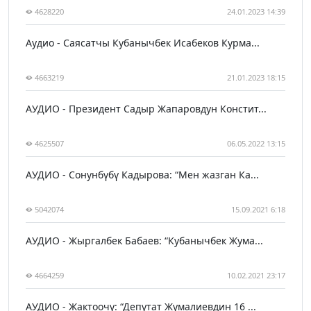
4628220
24.01.2023 14:39
Аудио - Саясатчы Кубанычбек Исабеков Курма...
4663219
21.01.2023 18:15
АУДИО - Президент Садыр Жапаровдун Констит...
4625507
06.05.2022 13:15
АУДИО - Сонунбүбү Кадырова: “Мен жазган Ка...
5042074
15.09.2021 6:18
АУДИО - Жыргалбек Бабаев: “Кубанычбек Жума...
4664259
10.02.2021 23:17
АУДИО - Жактоочу: “Депутат Жумалиевдин 16 ...