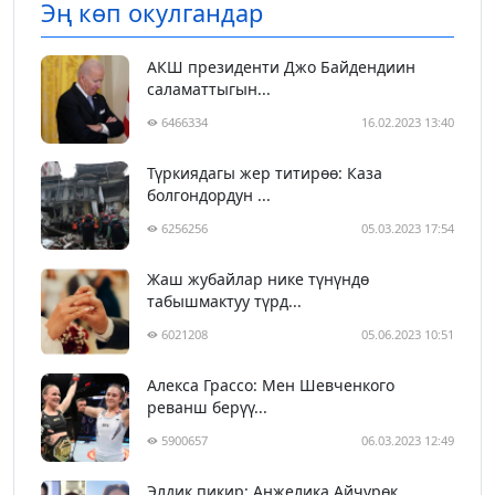
Эң көп окулгандар
АКШ президенти Джо Байдендиин
саламаттыгын...
6466334
16.02.2023 13:40
Түркиядагы жер титирөө: Каза
болгондордун ...
6256256
05.03.2023 17:54
Жаш жубайлар нике түнүндө
табышмактуу түрд...
6021208
05.06.2023 10:51
Алекса Грассо: Мен Шевченкого
реванш берүү...
5900657
06.03.2023 12:49
Элдик пикир: Анжелика Айчүрөк