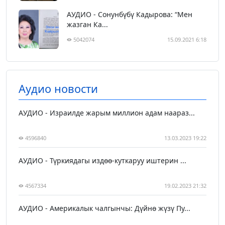
АУДИО - Сонунбүбү Кадырова: “Мен
жазган Ка...
5042074
15.09.2021 6:18
Аудио новости
АУДИО - Израилде жарым миллион адам наараз...
4596840
13.03.2023 19:22
АУДИО - Түркиядагы издөө-куткаруу иштерин ...
4567334
19.02.2023 21:32
АУДИО - Америкалык чалгынчы: Дүйнө жүзү Пу...