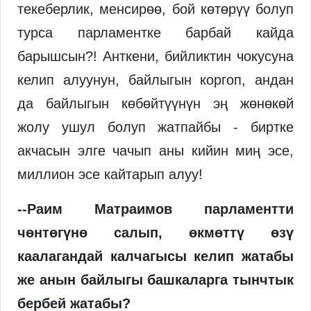
текеберлик, менсирөө, бой көтөрүү болуп
турса парламентке барбай кайда
барышсын?! Анткени, бийликтин чокусуна
келип алуунун, байлыгын коргоп, андан
да байлыгын көбөйтүүнүн эң жөнөкөй
жолу ушул болуп жатпайбы - биртке
акчасын элге чачып аны кийин миң эсе,
миллион эсе кайтарып алуу!
--Раим Матраимов парламентти
чөнтөгүнө салып, өкмөттү өзү
каалагандай калчагысы келип жатабы
же анын байлыгы башкаларга тынчтык
бербей жатабы?