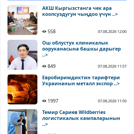
АКШ Кыргызстанга чек ара
коопсуздугун чыңдоо үчүн ..>
558
07.08.2026 12:00
Ош облустук клиникалык
ооруканасына башкы дарыгер
..>
849
07.08.2026 11:57
Евробиримдиктин тарифтери
Украинанын металл экспор ..>
1997
07.08.2026 11:50
Темир Сариев Wildberries
логистикалык кампаларынын
..>