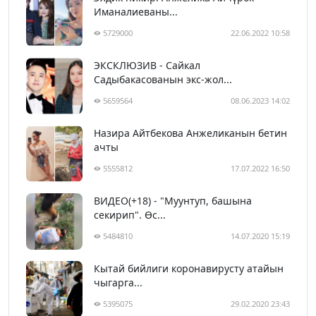
Иманалиеваны...
5729000
22.06.2022 10:58
ЭКСКЛЮЗИВ - Сайкал
Садыбакасованын экс-жол...
5659564
08.06.2023 14:02
Назира Айтбекова Анжеликанын бетин
ачты
5555812
17.07.2022 16:50
ВИДЕО(+18) - "Муунтуп, башына
секирип". Өс...
5484810
14.07.2020 15:19
Кытай бийлиги коронавирусту атайын
чыгарга...
5395075
29.02.2020 23:43