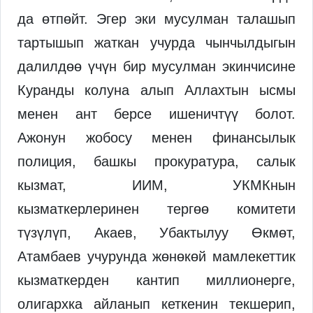
да өтпөйт. Эгер эки мусулман талашып
тартышып жаткан учурда чынчылдыгын
далилдөө үчүн бир мусулман экинчисине
Куранды колуна алып Аллахтын ысмы
менен ант берсе ишеничтүү болот.
Ажонун жобосу менен финансылык
полиция, башкы прокуратура, салык
кызмат, ИИМ, УКМКнын
кызматкерлеринен тергөө комитети
түзүлүп, Акаев, Убактылуу Өкмөт,
Атамбаев учурунда жөнөкөй мамлекеттик
кызматкерден кантип миллионерге,
олигархка айланып кеткенин текшерип,