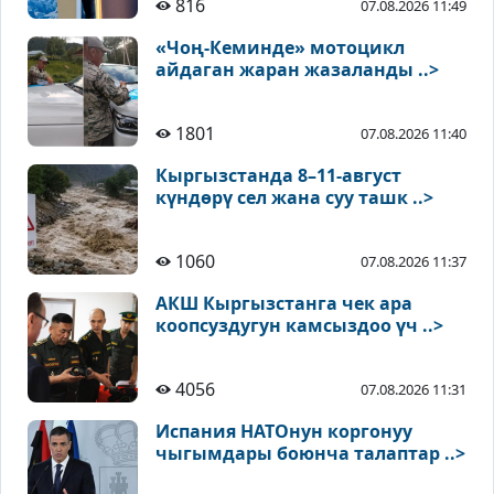
816
07.08.2026 11:49
«Чоң-Кеминде» мотоцикл
айдаган жаран жазаланды ..>
1801
07.08.2026 11:40
Кыргызстанда 8–11-август
күндөрү сел жана суу ташк ..>
1060
07.08.2026 11:37
АКШ Кыргызстанга чек ара
коопсуздугун камсыздоо үч ..>
4056
07.08.2026 11:31
Испания НАТОнун коргонуу
чыгымдары боюнча талаптар ..>