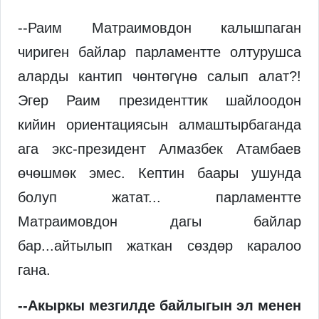
--Раим Матраимовдон калышпаган
чириген байлар парламентте олтурушса
аларды кантип чөнтөгүнө салып алат?!
Эгер Раим президенттик шайлоодон
кийин ориентациясын алмаштырбаганда
ага экс-президент Алмазбек Атамбаев
өчөшмөк эмес. Кептин баары ушунда
болуп жатат... парламентте
Матраимовдон дагы байлар
бар...айтылып жаткан сөздөр каралоо
гана.
--Акыркы мезгилде байлыгын эл менен