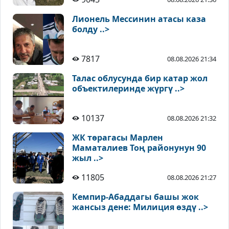
Лионель Мессинин атасы каза
болду ..>
7817
08.08.2026 21:34
Талас облусунда бир катар жол
объектилеринде жүргү ..>
10137
08.08.2026 21:32
ЖК төрагасы Марлен
Маматалиев Тоң районунун 90
жыл ..>
11805
08.08.2026 21:27
Кемпир-Абаддагы башы жок
жансыз дене: Милиция өздү ..>