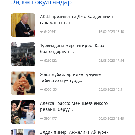
Эң көп окулгандар
АКШ президенти Джо Байдендиин
саламаттыгын...
6470641
16.02.2023 13:40
Түркиядагы жер титирөө: Каза
болгондордун ...
6260822
05.03.2023 17:54
Жаш жубайлар нике түнүндө
табышмактуу түрд...
6026135
05.06.2023 10:51
Алекса Грассо: Мен Шевченкого
реванш берүү...
5904977
06.03.2023 12:49
Элдик пикир: Анжелика Айчүрөк