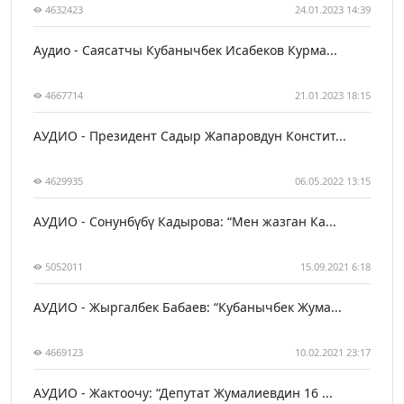
4632423
24.01.2023 14:39
Аудио - Саясатчы Кубанычбек Исабеков Курма...
4667714
21.01.2023 18:15
АУДИО - Президент Садыр Жапаровдун Констит...
4629935
06.05.2022 13:15
АУДИО - Сонунбүбү Кадырова: “Мен жазган Ка...
5052011
15.09.2021 6:18
АУДИО - Жыргалбек Бабаев: “Кубанычбек Жума...
4669123
10.02.2021 23:17
АУДИО - Жактоочу: “Депутат Жумалиевдин 16 ...