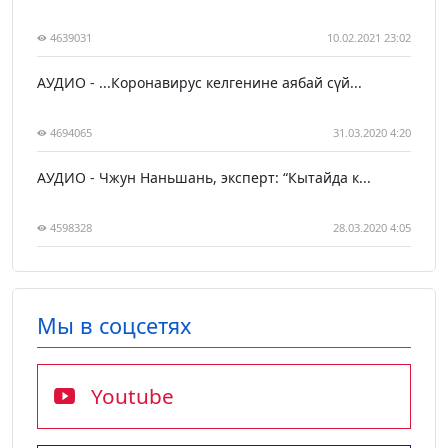
4639031
10.02.2021 23:02
АУДИО - ...Коронавирус келгенине аябай сүй...
4694065
31.03.2020 4:20
АУДИО - Чжун Наньшань, эксперт: “Кытайда к...
4598328
28.03.2020 4:05
Мы в соцсетях
Youtube