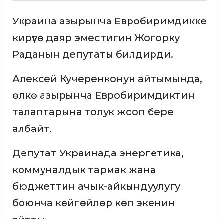
Украина азырынча Евробиримдикке
кирүүгө даяр эместигин Жогорку
Раданын депутаты билдирди.
Алексей Кучеренконун айтымында,
өлкө азырынча Евробиримдиктин
талаптарына толук жооп бере
албайт.
Депутат Украинада энергетика,
коммуналдык тармак жана
бюджеттин ачык-айкындуулугу
боюнча көйгөйлөр көп экенин