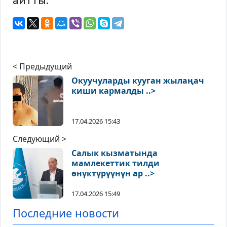
айтты.
< Предыдущий
Окуучуларды кууган жылаңач
киши кармалды ..>
17.04.2026 15:43
Следующий >
Салык кызматында
мамлекеттик тилди
өнүктүрүүнүн ар ..>
17.04.2026 15:49
Последние новости