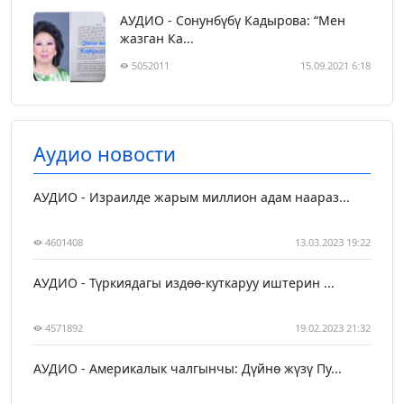
АУДИО - Сонунбүбү Кадырова: “Мен
жазган Ка...
5052011
15.09.2021 6:18
Аудио новости
АУДИО - Израилде жарым миллион адам наараз...
4601408
13.03.2023 19:22
АУДИО - Түркиядагы издөө-куткаруу иштерин ...
4571892
19.02.2023 21:32
АУДИО - Америкалык чалгынчы: Дүйнө жүзү Пу...