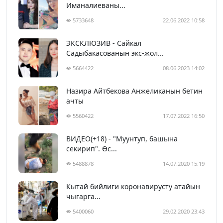
Иманалиеваны...
5733648
22.06.2022 10:58
ЭКСКЛЮЗИВ - Сайкал
Садыбакасованын экс-жол...
5664422
08.06.2023 14:02
Назира Айтбекова Анжеликанын бетин
ачты
5560422
17.07.2022 16:50
ВИДЕО(+18) - "Муунтуп, башына
секирип". Өс...
5488878
14.07.2020 15:19
Кытай бийлиги коронавирусту атайын
чыгарга...
5400060
29.02.2020 23:43