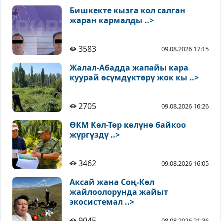
Бишкекте кызга кол салган
жаран кармалды ..>
3583
09.08.2026 17:15
Жалал-Абадда жапайы кара
куурай өсүмдүктөрү жок кы ..>
2705
09.08.2026 16:26
ӨКМ Көл-Төр көлүнө байкоо
жүргүздү ..>
3462
09.08.2026 16:05
Аксай жана Соң-Көл
жайлоолорунда жайыт
экосистемал ..>
9045
08.08.2026 21:36