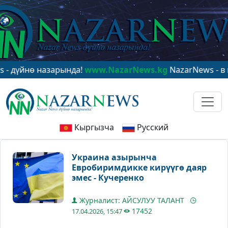
нө назарында!
www.NazarNews.kg
NazarNews - в центр
Кыргызча
Русский
Украина азырынча
Евробиримдикке кирүүгө даяр
эмес - Кучеренко
Журналист: АЙСУЛУУ ТАЛАНТ
17452
17.04.2026, 15:47