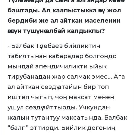
Түлөбаевди да сынга алгандар көбөйө
баштады. Ал калпыстыкка өзү жол
бердиби же ал айткан маселенин
өзөгүн түшүнө албай калдыкпы?
- Балбак Түлөбаев бийликтин
табиятынан кабарадар болгондо
мындай апендичиликти ыйык
тирубанадан жар салмак эмес... Ага
ал айткан сөздү атайын бир топ
иштеп чыгып, чоң максат менен
ушул сөздү айттырды. Учкундан
жалын тутантуу максатында. Балбак
“балп” эттирди. Бийлик дегениң