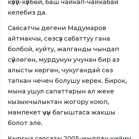
күлүп-күлбөй, баш чайкап-чайкабай
келебиз да.
Саясатчы дегени Мадумаров
айтмакчы, сөзсүз сабаттуу гана
болбой, куйту, жалганды чындап
сүйлөгөн, мурдунун учунан бир аз
алысты көргөн, чукугандай сөз
тапкан чечен болушу керек. Бирок,
мына ушул сапаттарын ал жеке
кызыкчылыктан жогору коюп,
мамлекет үчүн багыштаса жакшы
болот эле.
Кыргыз саясаты 2005-жылдан кийин