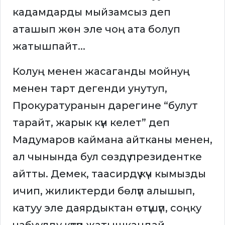
кадамдарды мыйзамсыз деп
аташып жөн эле чоң ата болуп
жатышпайт...
Колуң менен жасаганды мойнуң
менен тарт дегенди унутуп,
Прокуратуранын дарегине “булут
тарайт, жарык күн келет” деп
Мадумаров каймана айтканы менен,
ал чынында бул сөздү президентке
айтты. Демек, таасирдүү күч кымызды
ичип, жиликтерди бөлүп алышып,
катуу эле даярдыктан өтүшүп, соңку