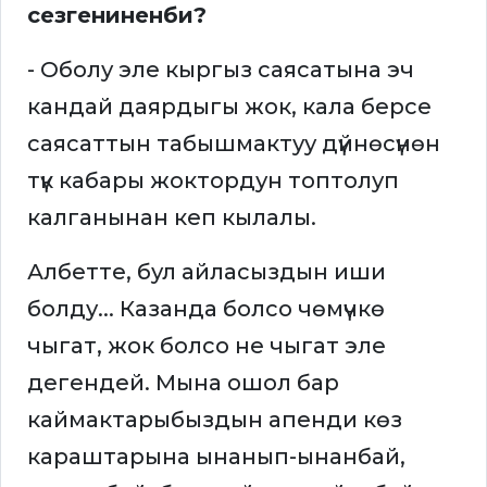
сезгениненби?
- Оболу эле кыргыз саясатына эч
кандай даярдыгы жок, кала берсе
саясаттын табышмактуу дүйнөсүнөн
түк кабары жоктордун топтолуп
калганынан кеп кылалы.
Албетте, бул айласыздын иши
болду... Казанда болсо чөмүчкө
чыгат, жок болсо не чыгат эле
дегендей. Мына ошол бар
каймактарыбыздын апенди көз
караштарына ынанып-ынанбай,