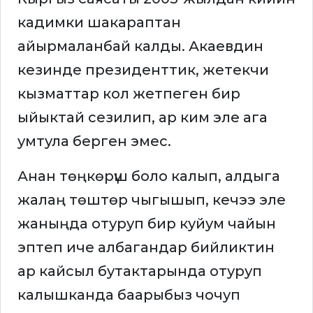
кадимки шакараптан
айырмаланбай калды. Акаевдин
кезинде президенттик, жетекчи
кызматтар кол жетпеген бир
ыйыктай сезилип, ар ким эле ага
умтула берген эмес.
Анан төңкөрүш боло калып, алдыга
жалаң төштөр чыгышып, кечээ эле
жаныңда отуруп бир куйум чайын
эптеп иче албагандар бийликтин
ар кайсыл бутактарында отуруп
калышканда баарыбыз чочуп