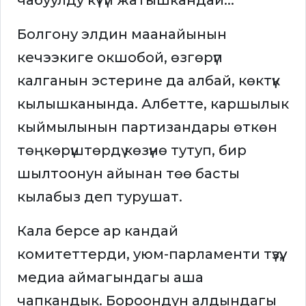
чабуулду күтүп жатышкандай...
Болгону элдин маанайынын
кечээкиге окшобой, өзгөрүп
калганын эстерине да албай, көктүк
кылышканында. Албетте, каршылык
кыймылынын партизандары өткөн
төңкөрүштөрдү көзүнө тутуп, бир
шылтоонун айынан төө басты
кылабыз деп турушат.
Кала берсе ар кандай
комитеттерди, уюм-парламенти түзүү,
медиа аймагындагы аша
чапкандык. Бороондун алдындагы