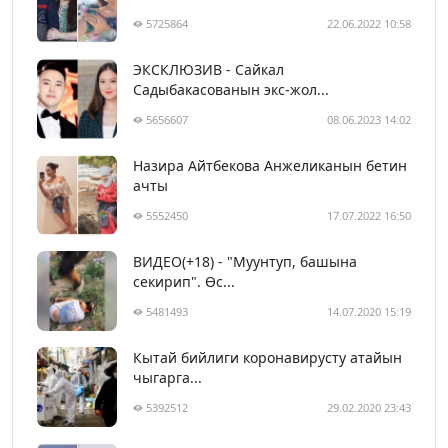
5725864
22.06.2022 10:58
ЭКСКЛЮЗИВ - Сайкал
Садыбакасованын экс-жол...
5656607
08.06.2023 14:02
Назира Айтбекова Анжеликанын бетин
ачты
5552450
17.07.2022 16:50
ВИДЕО(+18) - "Муунтуп, башына
секирип". Өс...
5481493
14.07.2020 15:19
Кытай бийлиги коронавирусту атайын
чыгарга...
5392512
29.02.2020 23:43