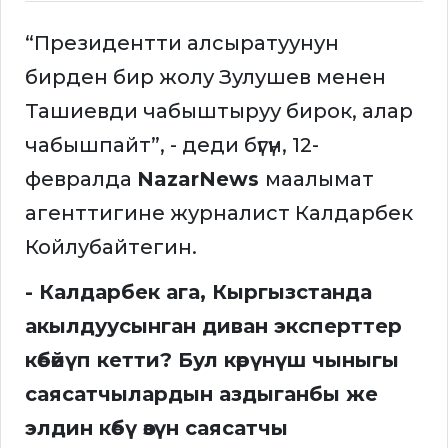
“Президентти алсыратуунун
бирден бир жолу Зулушев менен
Ташиевди чабыштыруу бирок, алар
чабышпайт”, - деди бүгүн, 12-
февралда
NazarNews
маалымат
агенттигине журналист Калдарбек
Койлубайтегин.
- Калдарбек ага, Кыргызстанда
акылдуусынган диван эксперттер
көбөйүп кетти? Бул көрүнүш чыныгы
саясатчылардын аздыганбы же
элдин көбү өзүн саясатчы