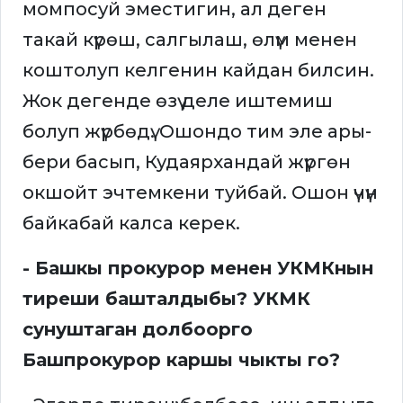
момпосуй эместигин, ал деген
такай күрөш, салгылаш, өлүм менен
коштолуп келгенин кайдан билсин.
Жок дегенде өзү деле иштемиш
болуп жүрбөдү. Ошондо тим эле ары-
бери басып, Кудаярхандай жүргөн
окшойт эчтемкени туйбай. Ошон үчүн
байкабай калса керек.
- Башкы прокурор менен УКМКнын
тиреши башталдыбы? УКМК
сунуштаган долбоорго
Башпрокурор каршы чыкты го?