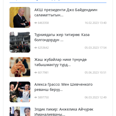
АКШ президенти Джо Байдендиин
саламаттыгын...
6463358
16.02.2023 13:40
Түркиядагы жер титирөө: Каза
болгондордун ...
6253642
05.03.2023 17:54
Жаш жубайлар нике түнүндө
табышмактуу түрд...
6017981
05.06.2023 10:51
Алекса Грассо: Мен Шевченкого
реванш берүү...
5897750
06.03.2023 12:49
Элдик пикир: Анжелика Айчүрөк
Иманалиеваны...