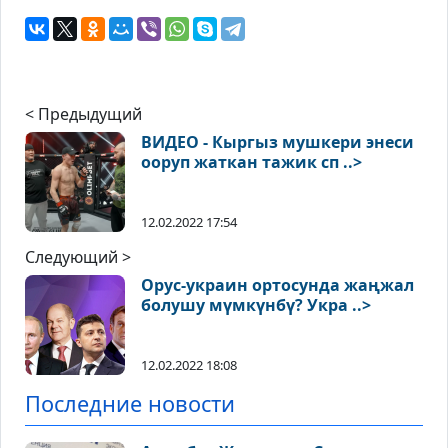
< Предыдущий
ВИДЕО - Кыргыз мушкери энеси
ооруп жаткан тажик сп ..>
12.02.2022 17:54
Следующий >
Орус-украин ортосунда жаңжал
болушу мүмкүнбү? Укра ..>
12.02.2022 18:08
Последние новости