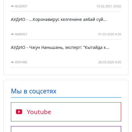
4632007
10.02.2021 23:02
АУДИО - ...Коронавирус келгенине аябай сүй...
4686957
31.03.2020 4:20
АУДИО - Чжун Наньшань, эксперт: “Кытайда к...
4591486
28.03.2020 4:05
Мы в соцсетях
Youtube