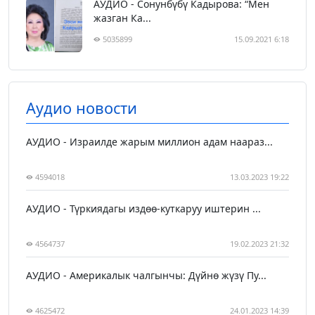
АУДИО - Сонунбүбү Кадырова: “Мен
жазган Ка...
5035899
15.09.2021 6:18
Аудио новости
АУДИО - Израилде жарым миллион адам наараз...
4594018
13.03.2023 19:22
АУДИО - Түркиядагы издөө-куткаруу иштерин ...
4564737
19.02.2023 21:32
АУДИО - Америкалык чалгынчы: Дүйнө жүзү Пу...
4625472
24.01.2023 14:39