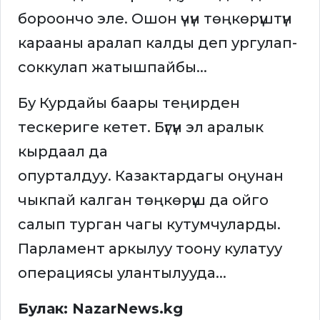
бороончо эле. Ошон үчүн төңкөрүштүн
карааны аралап калды деп ургулап-
соккулап жатышпайбы...
Бу Курдайы баары теңирден
тескериге кетет. Бүгүн эл аралык
кырдаал да
опурталдуу. Казактардагы оңунан
чыкпай калган төңкөрүш да ойго
салып турган чагы кутумчуларды.
Парламент аркылуу тоону кулатуу
операциясы улантылууда...
Булак: NazarNews.kg