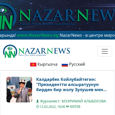
w.NazarNews.kg
NazarNews - в центре мирового вним
Кыргызча
Русский
Калдарбек Койлубайтегин:
“Президентти алсыратуунун
бирден бир жолу Зулушев менен
Ташиевди чабыштыруу. Бирок,
алар чабышпайт”
Журналист: МЭЭРИМАЙ АЛЫБЕКОВА
60558
12.02.2022, 18:00