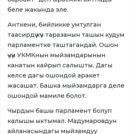
беле жакында эле.
Анткени, бийликке умтулган
таасирдүү күч таразанын ташын кудум
парламентке таштагандай. Ошон
үчүн УКМКнын мыйзамдарынын
канатын кайрып салышты. Дагы
келсе дагы ошондой аракет
жасашат. Башка мыйзамдарга деле
ошондой мамиле болот.
Чырдын башы парламент болуп
калышы ыктымал. Мадумаровдун
айланасындагы мыйзамдуу