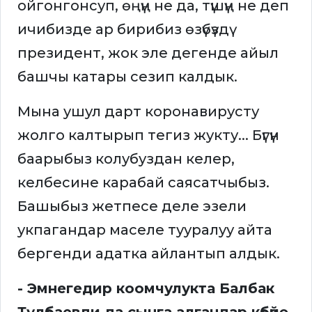
ойгонгонсуп, өңүң не да, түшүң не деп
ичибизде ар бирибиз өзүбүздү
президент, жок эле дегенде айыл
башчы катары сезип калдык.
Мына ушул дарт коронавирусту
жолго калтырып тегиз жукту... Бүгүн
баарыбыз колубуздан келер,
келбесине карабай саясатчыбыз.
Башыбыз жетпесе деле эзели
укпагандар маселе тууралуу айта
бергенди адатка айлантып алдык.
- Эмнегедир коомчулукта Балбак