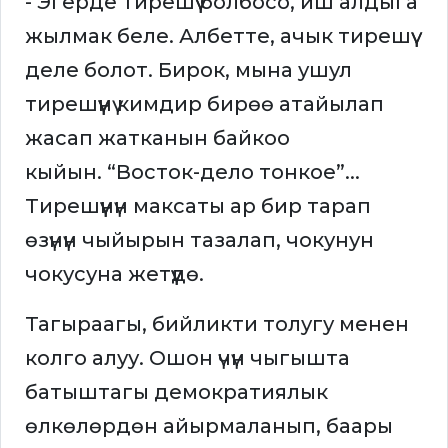
- Эгерде тирешүү болбосо, иш алдыга
жылмак беле. Албетте, ачык тирешүү
деле болот. Бирок, мына ушул
тирешүүнү кимдир бирөө атайылап
жасап жатканын байкоо
кыйын. “Восток-дело тонкое”...
Тирешүүнүн максаты ар бир тарап
өзүнүн чыйырын тазалап, чокунун
чокусуна жетүүдө.
Тагыраагы, бийликти толугу менен
колго алуу. Ошон үчүн чыгышта
батыштагы демократиялык
өлкөлөрдөн айырмаланып, баары