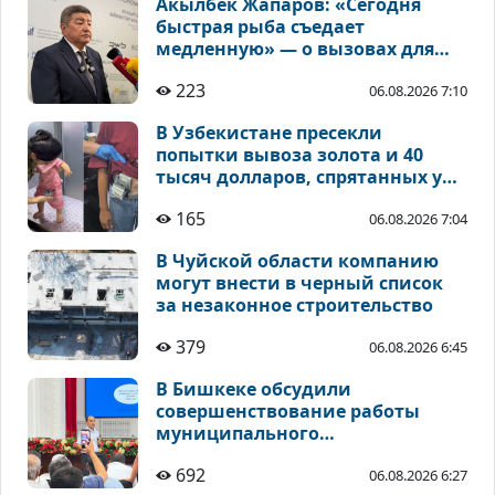
Акылбек Жапаров: «Сегодня
быстрая рыба съедает
медленную» — о вызовах для
Центральной Азии
223
06.08.2026 7:10
В Узбекистане пресекли
попытки вывоза золота и 40
тысяч долларов, спрятанных у
детей
165
06.08.2026 7:04
В Чуйской области компанию
могут внести в черный список
за незаконное строительство
379
06.08.2026 6:45
В Бишкеке обсудили
совершенствование работы
муниципального
общественного транспорта
692
06.08.2026 6:27