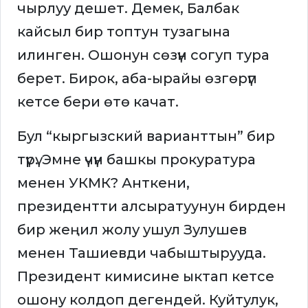
чырлуу дешет. Демек, Балбак
кайсыл бир топтун тузагына
илинген. Ошонун сөзүн согуп тура
берет. Бирок, аба-ырайы өзгөрүп
кетсе бери өтө качат.
Бул “кыргызский варианттын” бир
түрү. Эмне үчүн башкы прокуратура
менен УКМК? Анткени,
президентти алсыратуунун бирден
бир жеңил жолу ушул Зулушев
менен Ташиевди чабыштырууда.
Президент кимисине ыктап кетсе
ошону колдоп дегендей. Куйтулук,