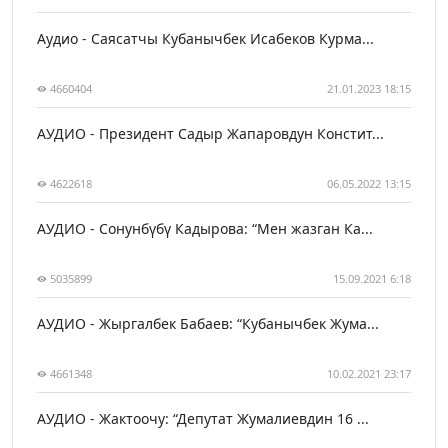
Аудио - Саясатчы Кубанычбек Исабеков Курма...
4660404
21.01.2023 18:15
АУДИО - Президент Садыр Жапаровдун Констит...
4622618
06.05.2022 13:15
АУДИО - Сонунбүбү Кадырова: “Мен жазган Ка...
5035899
15.09.2021 6:18
АУДИО - Жыргалбек Бабаев: “Кубанычбек Жума...
4661348
10.02.2021 23:17
АУДИО - Жактоочу: “Депутат Жумалиевдин 16 ...