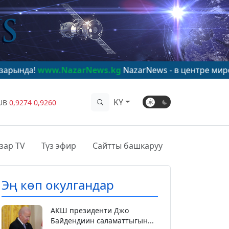
.NazarNews.kg
NazarNews - в центре мирового вниман
KY
UB
0,9274
0,9260
зар TV
Түз эфир
Сайтты башкаруу
Эң көп окулгандар
АКШ президенти Джо
Байдендиин саламаттыгын...