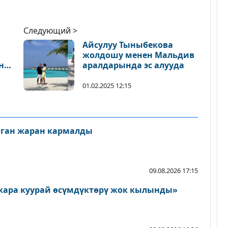
Следующий >
Айсулуу Тыныбекова
жолдошу менен Мальдив
н
аралдарында эс алууда
йт
01.02.2025 12:15
лган жаран кармалды
09.08.2026 17:15
кара куурай өсүмдүктөрү жок кылынды»