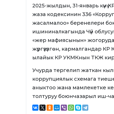
2025-жылдын, 31-январь күнү
жаза кодексинин 336 «Корру
жасалмалоо» беренелери бо
ишининалкагында Чүй облусу
«жер мафиясынын» жогоруда к
жүргүзүлгөн, кармалгандар К
ылайык КР УКМКнын ТКЖ кир
Учурда тергелип жаткан кы
коррупциялык схемага тиеш
аныктоо жана мамлекетке к
толтуруу боюнчазарыл иш-чарал