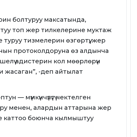
ин болтуруу максатында,
туу топ жер тилкелерине муктаж
туруу тизмелерин өзгөртүү, жер
ын протоколдоруна өз алдынча
шелүү адистерин кол мөөрлөрүн
 жасаган”, -деп айтылат
ун — мүмкүнчүлүгү чектелген
ру менен, алардын аттарына жер
де каттоо боюнча кылмыштуу