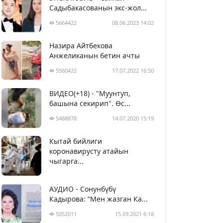
Садыбакасованын экс-жол...
5664422
08.06.2023 14:02
Назира Айтбекова
Анжеликанын бетин ачты
5560422
17.07.2022 16:50
ВИДЕО(+18) - "Муунтуп,
башына секирип". Өс...
5488878
14.07.2020 15:19
Кытай бийлиги
5400060
29.02.2020 23:43
коронавирусту атайын
чыгарга...
АУДИО - Сонунбүбү
Кадырова: “Мен жазган Ка...
5052011
15.09.2021 6:18