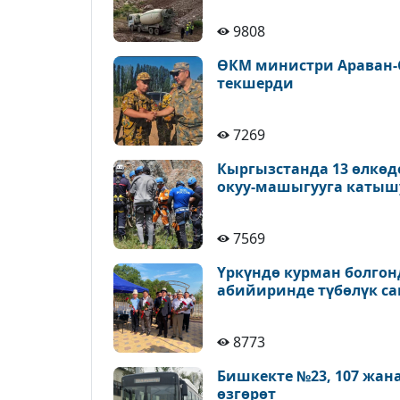
9808
ӨКМ министри Араван-
текшерди
7269
Кыргызстанда 13 өлкөд
окуу-машыгууга катыш
7569
Үркүндө курман болгон
абийиринде түбөлүк с
8773
Бишкекте №23, 107 жан
өзгөрөт