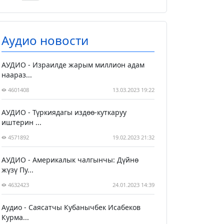
Аудио новости
АУДИО - Израилде жарым миллион адам
наараз...
4601408
13.03.2023 19:22
АУДИО - Түркиядагы издөө-куткаруу
иштерин ...
4571892
19.02.2023 21:32
АУДИО - Америкалык чалгынчы: Дүйнө
жүзү Пу...
4632423
24.01.2023 14:39
Аудио - Саясатчы Кубанычбек Исабеков
Курма...