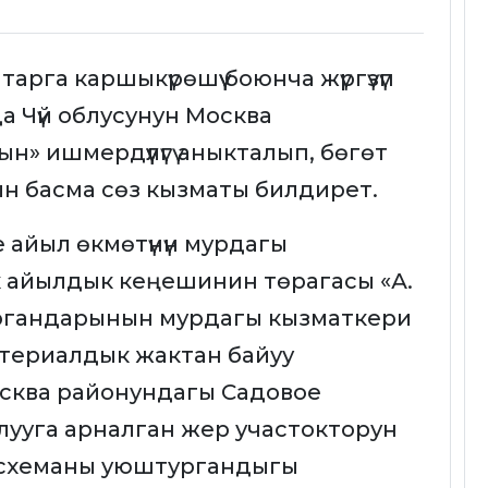
га каршыкүрөшүү боюнча жүргүзүп
 Чүй облусунун Москва
 ишмердүүлүгү аныкталып, бөгөт
ын басма сөз кызматы билдирет.
 айыл өкмөтүнүн мурдагы
к айылдык кеңешинин төрагасы «А.
 органдарынын мурдагы кызматкери
атериалдык жактан байуу
осква районундагы Садовое
лууга арналган жер участокторун
 схеманы уюштургандыгы