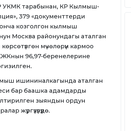
 КР УКМК тарабынан, КР Кылмыш-
пция», 379 «документтерди
юнча козголгон кылмыш
нун Москва районундагы аталган
өрсөтүлгөн мүчөлөрүн кармоо
Р КЖКнын 96,97-беренелерине
гизилген.
лмыш ишининалкагында аталган
еси бар баашка адамдарды
елтирилген зыяндын ордун
ар жүргүзүлүүдө.