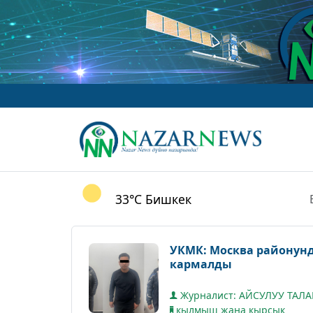
33°C
Бишкек
УКМК: Москва районун
кармалды
Журналист: АЙСУЛУУ ТАЛ
кылмыш жана кырсык