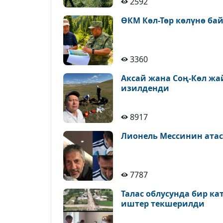
2592
ӨКМ Көл-Төр көлүнө ба
3360
Аксай жана Соң-Көл ж
изилденди
8917
Лионель Мессинин атас
7787
Талас облусунда бир к
иштер текшерилди