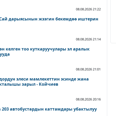
08.08.2026 21:22
Сай дарыясынын жээгин бекемдөө иштерин
08.08.2026 21:14
өн келген тоо куткаруучулары эл аралык
ууда
08.08.2026 21:01
дордун элеси мамлекеттин эсинде жана
акталышы зарыл - Койчиев
08.08.2026 20:16
а 203 автобустардын каттамдары убактылуу