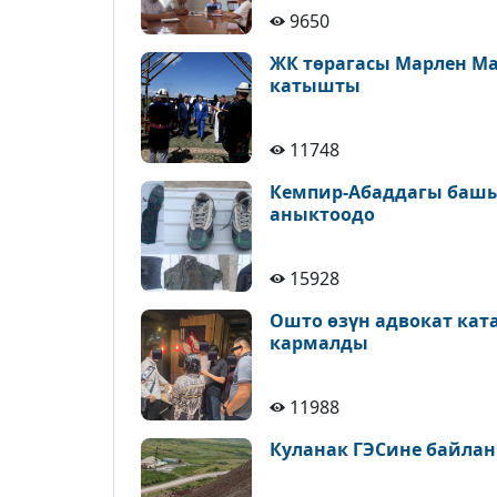
9650
ЖК төрагасы Марлен М
катышты
11748
Кемпир-Абаддагы башы
аныктоодо
15928
Ошто өзүн адвокат кат
кармалды
11988
Куланак ГЭСине байлан