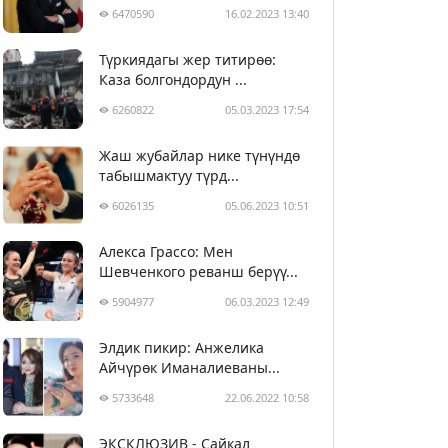
6470590
16.02.2023 13:40
Түркиядагы жер титирөө:
Каза болгондордун ...
6260822
05.03.2023 17:54
Жаш жубайлар нике түнүндө
табышмактуу түрд...
6026135
05.06.2023 10:51
Алекса Грассо: Мен
Шевченкого реванш берүү...
5904977
06.03.2023 12:49
Элдик пикир: Анжелика
Айчүрөк Иманалиеваны...
5733648
22.06.2022 10:58
ЭКСКЛЮЗИВ - Сайкал