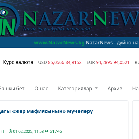
www.NazarNews.kg
NazarNews - дүйнө назарында!
www
Курс валюта
USD
85,0566
84,9152
EUR
94,2895
94,0521
R
Башкы бет
О нас
Категориялар
Архив
На
дагы «жер мафиясынын» мүчөлөрү
АНТ
61746
01.02.2025, 11:53