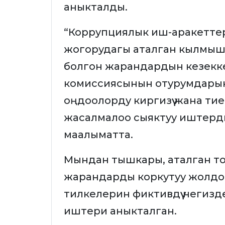
аныкталды.
“Коррупциялык иш-аракеттер
жогорудагы аталган кылмыш
болгон жарандардын кезекке 
комиссиясынын отурумдарын
оңдоолорду киргизүү жана тие
жасалмалоо сыяктуу иштерди
маалыматта.
Мындан тышкары, аталган топт
жарандарды коркутуу жолдо
тилкелерин фиктивдүү негиз
иштери аныкталган.