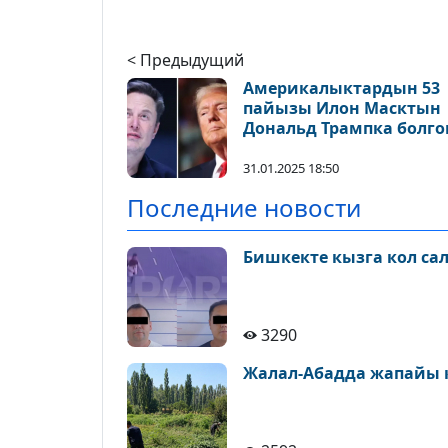
< Предыдущий
Америкалыктардын 53
пайызы Илон Масктын
Дональд Трампка болго
таасирин жактырышпа
31.01.2025 18:50
Последние новости
Бишкекте кызга кол са
3290
Жалал-Абадда жапайы 