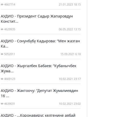
4667714
21.01.2023 18:15
АУДИО - Президент Садыр Жапаровдун
Констит...
4629935
06.05.2022 13:15
АУДИО - Сонунбүбү Кадырова: “Мен жазган
Ка...
5052011
15.09.2021 6:18
АУДИО - Жыргалбек Бабаев: “Кубанычбек
Жума...
4669123
10.02.2021 23:17
АУДИО - Жактоочу: “Депутат Жумалиевдин
16 ...
4639031
10.02.2021 23:02
АУДИО - ...Коронавирус келгенине аябай