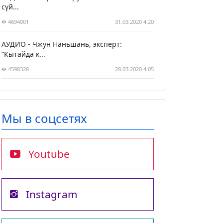
сүй...
4694001
31.03.2020 4:20
АУДИО - Чжун Наньшань, эксперт:
“Кытайда к...
4598328
28.03.2020 4:05
Мы в соцсетях
Youtube
Instagram