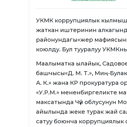
УКМК коррупциялык кылмыштар
жаткан иштеринин алкагында
районундагы«жер мафиясынын»
коюлду. Бул тууралуу УКМКн
Маалыматка ылайык, Садовое
башчысы«Д. М. Т.», Миң-Була
А. К.» жана КР прокуратура
«У.Р.М.» мененбиргеликте м
максатында Чүй облусунун М
айылында жеке турак жай са
сатуу боюнча коррупциялык