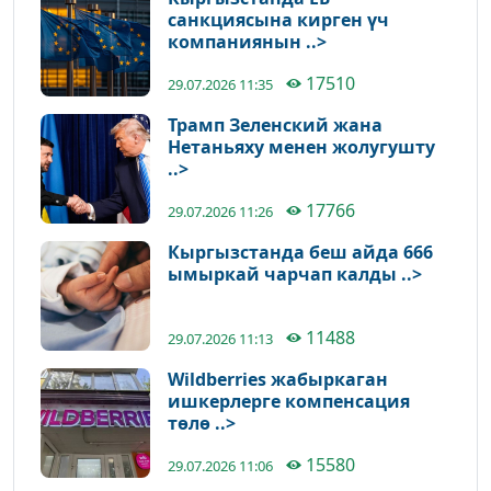
санкциясына кирген үч
компаниянын ..>
17510
29.07.2026 11:35
Трамп Зеленский жана
Нетаньяху менен жолугушту
..>
17766
29.07.2026 11:26
Кыргызстанда беш айда 666
ымыркай чарчап калды ..>
11488
29.07.2026 11:13
Wildberries жабыркаган
ишкерлерге компенсация
төлө ..>
15580
29.07.2026 11:06