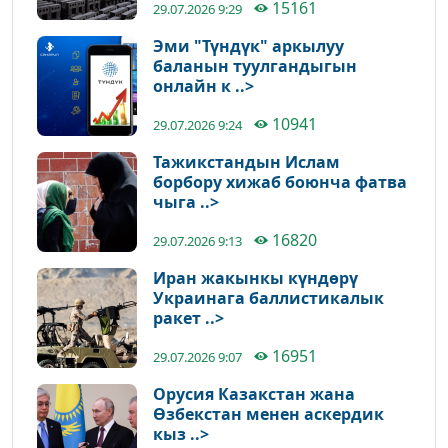
15161
29.07.2026 9:29
Эми "Түндүк" аркылуу
баланын туулгандыгын
онлайн к ..>
10941
29.07.2026 9:24
Тажикстандын Ислам
борбору хижаб боюнча фатва
чыга ..>
16820
29.07.2026 9:13
Иран жакынкы күндөрү
Украинага баллистикалык
ракет ..>
16951
29.07.2026 9:07
Орусия Казакстан жана
Өзбекстан менен аскердик
кыз ..>