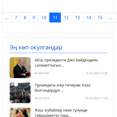
…
7
8
9
10
11
12
13
14
15
…
Эң көп окулгандар
АКШ президенти Джо Байдендиин
саламаттыгын...
6467656
16.02.2023 13:40
Түркиядагы жер титирөө: Каза
болгондордун ...
6257954
05.03.2023 17:54
Жаш жубайлар нике түнүндө
табышмактуу түрд...