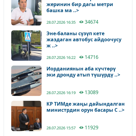
жеринин бир дагы метри
башка ма ..>
34674
28.07.2026 16:35
Эне-баланы сүзүп кете
жаздаган автобус айдоочусу
ж ..>
14716
28.07.2026 16:22
Иорданиянын аба күчтөрү
эки дронду атып түшүрдү ..>
13089
28.07.2026 16:19
КР ТИМде жаңы дайындалган
министрдин орун басары С ..>
11929
28.07.2026 15:57