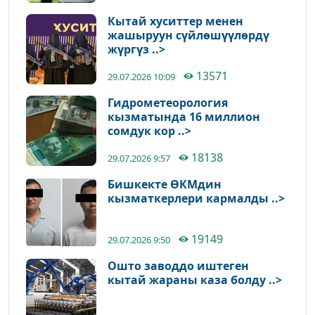
Кытай хуситтер менен
жашыруун сүйлөшүүлөрдү
жүргүз ..>
13571
29.07.2026 10:09
Гидрометеорология
кызматында 16 миллион
сомдук кор ..>
18138
29.07.2026 9:57
Бишкекте ӨКМдин
кызматкерлери кармалды ..>
19149
29.07.2026 9:50
Ошто заводдо иштеген
кытай жараны каза болду ..>