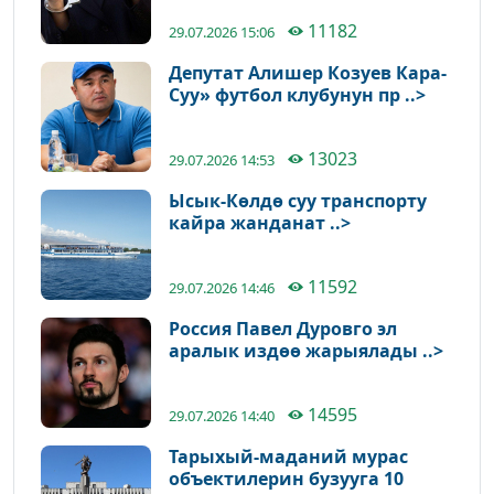
11182
29.07.2026 15:06
Депутат Алишер Козуев Кара-
Суу» футбол клубунун пр ..>
13023
29.07.2026 14:53
Ысык-Көлдө суу транспорту
кайра жанданат ..>
11592
29.07.2026 14:46
Россия Павел Дуровго эл
аралык издөө жарыялады ..>
14595
29.07.2026 14:40
Тарыхый-маданий мурас
объектилерин бузууга 10