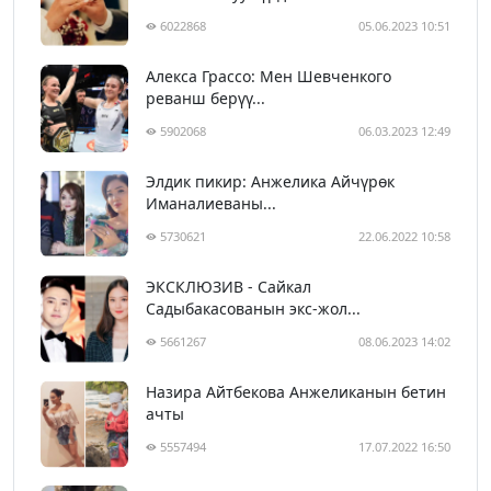
6022868
05.06.2023 10:51
Алекса Грассо: Мен Шевченкого
реванш берүү...
5902068
06.03.2023 12:49
Элдик пикир: Анжелика Айчүрөк
Иманалиеваны...
5730621
22.06.2022 10:58
ЭКСКЛЮЗИВ - Сайкал
Садыбакасованын экс-жол...
5661267
08.06.2023 14:02
Назира Айтбекова Анжеликанын бетин
ачты
5557494
17.07.2022 16:50