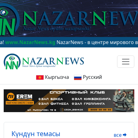
ews.kg
NazarNews - в центре мирового внимания!
www.
Кыргызча
Русский
Күндүн темасы
все