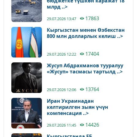
бюджетке түшкөн каражат 18
млрд ..>
17863
29.07.2026 13:47
Кыргызстан менен Өзбекстан
800 млн долларлык келиш ..>
17404
29.07.2026 12:22
Жусуп Абдрахманов тууралуу
«Жусуп» тасмасы тартылд ..>
13764
29.07.2026 12:06
Иран Украинадан
келтирилген зыян үчүн
компенсация ..>
14426
29.07.2026 11:45
Кыргызстанда ЕБ