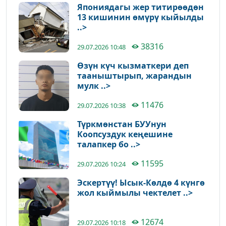
Япониядагы жер титирөөдөн
13 кишинин өмүрү кыйылды
..>
38316
29.07.2026 10:48
Өзүн күч кызматкери деп
тааныштырып, жарандын
мулк ..>
11476
29.07.2026 10:38
Түркмөнстан БУУнун
Коопсуздук кеңешине
талапкер бо ..>
11595
29.07.2026 10:24
Эскертүү! Ысык-Көлдө 4 күнгө
жол кыймылы чектелет ..>
12674
29.07.2026 10:18