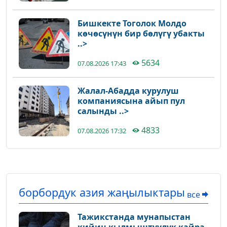
Бишкекте Тоголок Молдо
көчөсүнүн бир бөлүгү убакты
..>
5634
07.08.2026 17:43
Жалал-Абадда курулуш
компаниясына айып пул
салынды ..>
4833
07.08.2026 17:32
борбордук азия жаңылыктары
все
Тажикстанда мунапыстан