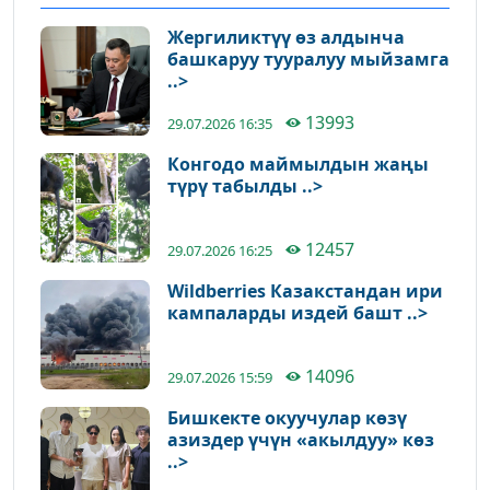
Жергиликтүү өз алдынча
башкаруу тууралуу мыйзамга
..>
13993
29.07.2026 16:35
Конгодо маймылдын жаңы
түрү табылды ..>
12457
29.07.2026 16:25
Wildberries Казакстандан ири
кампаларды издей башт ..>
14096
29.07.2026 15:59
Бишкекте окуучулар көзү
азиздер үчүн «акылдуу» көз
..>