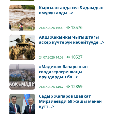
Кыргызстанда сел 8 адамдын
өмүрүн алды ..>
18576
24.07.2026 15:09
АКШ Жакынкы Чыгыштагы
аскер күчтөрүн көбөйтүүдө ..>
10527
24.07.2026 14:59
«Мадина» базарынын
соодагерлери жаңы
орундардын ба ..>
12859
24.07.2026 14:47
Садыр Жапаров Шавкат
Мирзиёевди 69 жашы менен
кутт ..>