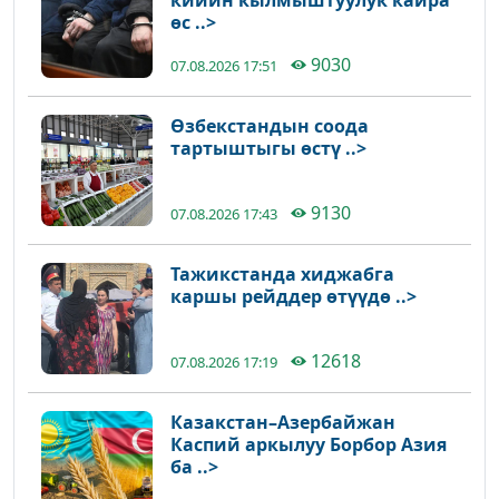
кийин кылмыштуулук кайра
өс ..>
9030
07.08.2026 17:51
Өзбекстандын соода
тартыштыгы өстү ..>
9130
07.08.2026 17:43
Тажикстанда хиджабга
каршы рейддер өтүүдө ..>
12618
07.08.2026 17:19
Казакстан–Азербайжан
Каспий аркылуу Борбор Азия
ба ..>