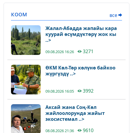
коом
все
Жалал-Абадда жапайы кара
куурай өсүмдүктөрү жок кы
..>
3271
09.08.2026 16:26
ӨКМ Көл-Төр көлүнө байкоо
жүргүздү ..>
3992
09.08.2026 16:05
Аксай жана Соң-Көл
жайлоолорунда жайыт
экосистемал ..>
9610
08.08.2026 21:36