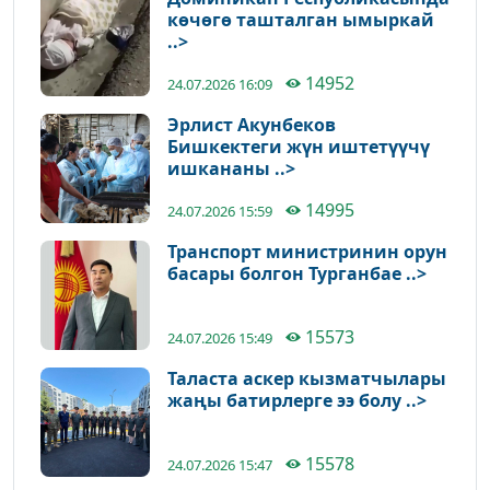
көчөгө ташталган ымыркай
..>
14952
24.07.2026 16:09
Эрлист Акунбеков
Бишкектеги жүн иштетүүчү
ишкананы ..>
14995
24.07.2026 15:59
Транспорт министринин орун
басары болгон Турганбае ..>
15573
24.07.2026 15:49
Таласта аскер кызматчылары
жаңы батирлерге ээ болу ..>
15578
24.07.2026 15:47