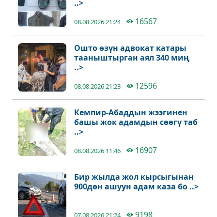
..>
16567
08.08.2026 21:24
Ошто өзүн адвокат катары
тааныштырган аял 340 миң
..>
12596
08.08.2026 21:23
Кемпир-Абаддын жээгинен
башы жок адамдын сөөгү таб
..>
16907
08.08.2026 11:46
Бир жылда жол кырсыгынан
900дөн ашуун адам каза бо ..>
9198
07.08.2026 21:24