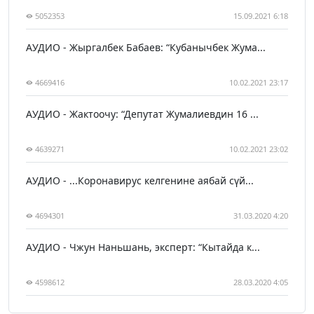
5052353
15.09.2021 6:18
АУДИО - Жыргалбек Бабаев: “Кубанычбек Жума...
4669416
10.02.2021 23:17
АУДИО - Жактоочу: “Депутат Жумалиевдин 16 ...
4639271
10.02.2021 23:02
АУДИО - ...Коронавирус келгенине аябай сүй...
4694301
31.03.2020 4:20
АУДИО - Чжун Наньшань, эксперт: “Кытайда к...
4598612
28.03.2020 4:05