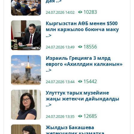
дая ..>
10283
24.07.2026 14:02
Кыргызстан АӨБ менен $500
млн каржылоо боюнча маку
..>
18556
24.07.2026 13:49
Израиль Грецияга 3 млрд
еврого «Ахиллдин калканын»
..>
15442
24.07.2026 13:44
Улуттук тарых музейине
жаңы жетекчи дайындалды
..>
12685
24.07.2026 13:35
Жылдыз Бакашева
жетекчилик кызматка