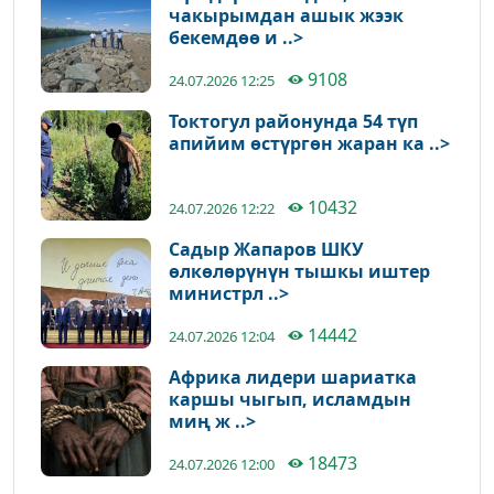
чакырымдан ашык жээк
бекемдөө и ..>
9108
24.07.2026 12:25
Токтогул районунда 54 түп
апийим өстүргөн жаран ка ..>
10432
24.07.2026 12:22
Садыр Жапаров ШКУ
өлкөлөрүнүн тышкы иштер
министрл ..>
14442
24.07.2026 12:04
Африка лидери шариатка
каршы чыгып, исламдын
миң ж ..>
18473
24.07.2026 12:00