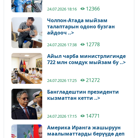
12366
24.07.2026 18:16
Чолпон-Атада мыйзам
талаптарын одоно бузган
айдооч ..>
12778
24.07.2026 17:38
Айыл чарба министрлигинде
722 млн сомдук мыйзам бу ..>
21272
24.07.2026 17:25
Бангладештин президенти
кызматтан кетти ..>
14771
24.07.2026 17:15
Америка Иранга жашыруун
маалыматтарды берүүдө деп