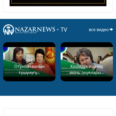
TV
все видео
"Роза
Отунбаеванын
Коомдук ишмер
түшүнүгү...
июнь окуялары...