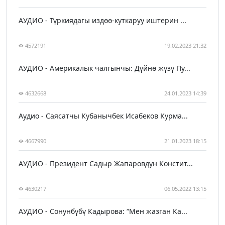
АУДИО - Түркиядагы издөө-куткаруу иштерин ...
4572191
19.02.2023 21:32
АУДИО - Америкалык чалгынчы: Дүйнө жүзү Пу...
4632668
24.01.2023 14:39
Аудио - Саясатчы Кубанычбек Исабеков Курма...
4667990
21.01.2023 18:15
АУДИО - Президент Садыр Жапаровдун Констит...
4630217
06.05.2022 13:15
АУДИО - Сонунбүбү Кадырова: “Мен жазган Ка...