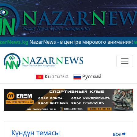
zarNews - в центре мирового внимания!
www.NazarNew
Кыргызча
Русский
Күндүн темасы
все