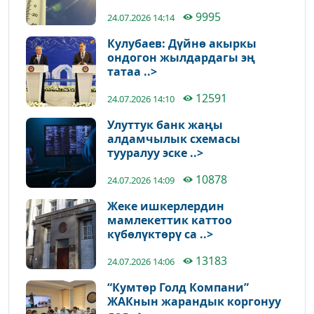
9995
24.07.2026 14:14
Кулубаев: Дүйнө акыркы
ондогон жылдардагы эң
татаа ..>
12591
24.07.2026 14:10
Улуттук банк жаңы
алдамчылык схемасы
тууралуу эске ..>
10878
24.07.2026 14:09
Жеке ишкерлердин
мамлекеттик каттоо
күбөлүктөрү са ..>
13183
24.07.2026 14:06
“Кумтөр Голд Компани”
ЖАКнын жарандык коргонуу