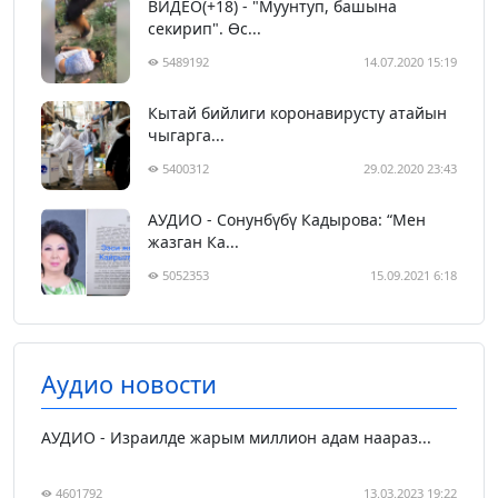
ВИДЕО(+18) - "Муунтуп, башына
секирип". Өс...
5489192
14.07.2020 15:19
Кытай бийлиги коронавирусту атайын
чыгарга...
5400312
29.02.2020 23:43
АУДИО - Сонунбүбү Кадырова: “Мен
жазган Ка...
5052353
15.09.2021 6:18
Аудио новости
АУДИО - Израилде жарым миллион адам наараз...
4601792
13.03.2023 19:22