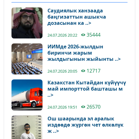
Саудиялык ханзаада
баңгизаттын ашыкча
дозасынан ка ..>
35444
24.07.2026 20:22
ИИМде 2026-жылдын
биринчи жарым
жылдыгынын жыйынты ..>
12717
24.07.2026 20:05
Казакстан Кытайдан күйүүчү
май импорттой башташы м
..>
26570
24.07.2026 19:51
Ош шаарында эл аралык
издөөдө жүргөн чет өлкөлүк
ж ..>