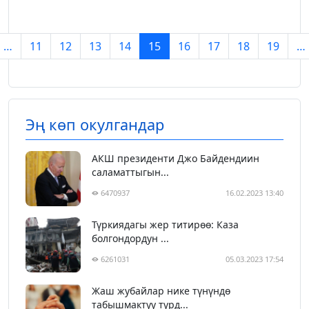
…
11
12
13
14
15
16
17
18
19
…
Эң көп окулгандар
АКШ президенти Джо Байдендиин
саламаттыгын...
6470937
16.02.2023 13:40
Түркиядагы жер титирөө: Каза
болгондордун ...
6261031
05.03.2023 17:54
Жаш жубайлар нике түнүндө
табышмактуу түрд...