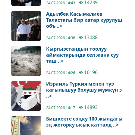
14239
24.07.2026 14:43
Адылбек Касымалиев
Таластагы бир катар курулуш
объ ..>
13088
24.07.2026 14:38
Кыргызстандын тоолуу
аймактарында сел жана суу
таш ..>
16196
24.07.2026 14:26
Израиль Түркия менен түз
кагылышуу болушу мүмкүн э
..>
14893
24.07.2026 14:17
Бишкекте соңку 100 жылдагы
эң жогорку ысык катталд ..>