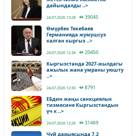
дайындалды ..>
39045
24.07.2026 13:28
Өмүрбек Текебаев
Германияда жумушсуз
калган кыргыз ..>
20450
24.07.2026 12:34
Кыргызстанда 2027-жылдагы
ажылык жана умраны уюшту
..>
8791
24.07.2026 12:30
ЕБдин жаңы санкциялык
тизмесине Кыргызстандын
үч к ..>
31469
24.07.2026 12:26
Чүй дарыясында 7,2