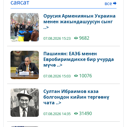
саясат
все
Орусия Армениянын Украина
менен жакындашуусун сынг
..>
9682
07.08.2026 15:23
Пашинян: ЕАЭБ менен
Евробиримдикке бир учурда
мүчө ..>
10076
07.08.2026 15:03
Султан Ибраимов каза
болгондон кийин тергөөнү
чата ..>
31490
07.08.2026 14:35