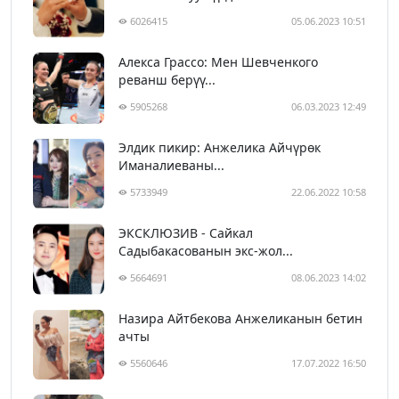
6026415
05.06.2023 10:51
Алекса Грассо: Мен Шевченкого
реванш берүү...
5905268
06.03.2023 12:49
Элдик пикир: Анжелика Айчүрөк
Иманалиеваны...
5733949
22.06.2022 10:58
ЭКСКЛЮЗИВ - Сайкал
Садыбакасованын экс-жол...
5664691
08.06.2023 14:02
Назира Айтбекова Анжеликанын бетин
ачты
5560646
17.07.2022 16:50