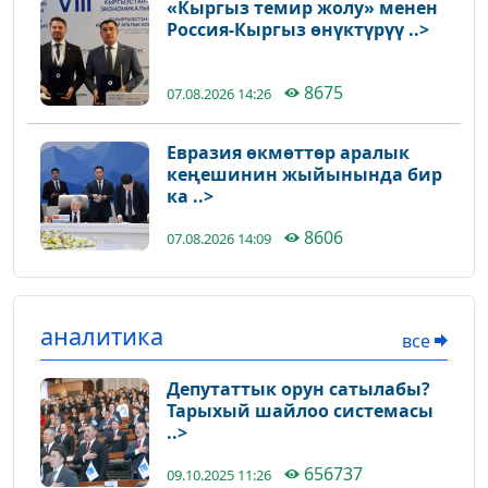
«Кыргыз темир жолу» менен
Россия-Кыргыз өнүктүрүү ..>
8675
07.08.2026 14:26
Евразия өкмөттөр аралык
кеңешинин жыйынында бир
ка ..>
8606
07.08.2026 14:09
аналитика
все
Депутаттык орун сатылабы?
Тарыхый шайлоо системасы
..>
656737
09.10.2025 11:26