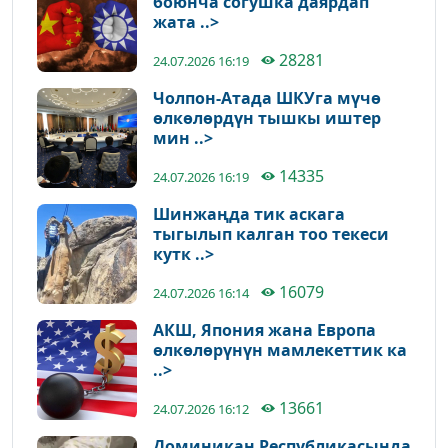
боюнча согушка даярдап
жата ..>
28281
24.07.2026 16:19
Чолпон-Атада ШКУга мүчө
өлкөлөрдүн тышкы иштер
мин ..>
14335
24.07.2026 16:19
Шинжаңда тик аскага
тыгылып калган тоо текеси
кутк ..>
16079
24.07.2026 16:14
АКШ, Япония жана Европа
өлкөлөрүнүн мамлекеттик ка
..>
13661
24.07.2026 16:12
Доминикан Республикасында