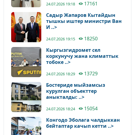
17161
24.07.2026 19:18
Садыр Жапаров Кытайдын
тышкы иштер министри Ван
И ..>
18250
24.07.2026 19:15
Кыргызгидромет сел
коркунучу жана климаттык
тобоке ..>
13729
24.07.2026 18:29
Бостериде мыйзамсыз
курулган объекттер
аныкталды: ..>
15054
24.07.2026 18:24
Конгодо Эболага чалдыккан
бейтаптар качып кетти ..>