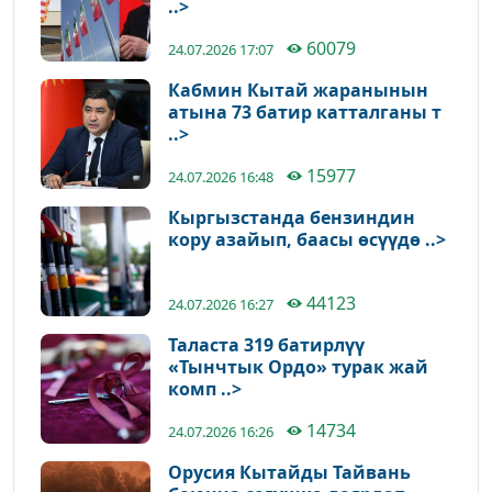
..>
60079
24.07.2026 17:07
Кабмин Кытай жаранынын
атына 73 батир катталганы т
..>
15977
24.07.2026 16:48
Кыргызстанда бензиндин
кору азайып, баасы өсүүдө ..>
44123
24.07.2026 16:27
Таласта 319 батирлүү
«Тынчтык Ордо» турак жай
комп ..>
14734
24.07.2026 16:26
Орусия Кытайды Тайвань