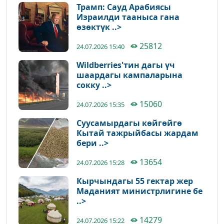
Трамп: Сауд Арабиясы
Израилди тааныса гана
өзөктүк ..>
25812
24.07.2026 15:40
Wildberries'тин дагы үч
шаардагы кампаларына
сокку ..>
15060
24.07.2026 15:35
Суусамырдагы көйгөйгө
Кытай тажрыйбасы жардам
бери ..>
13654
24.07.2026 15:28
Кырчындагы 55 гектар жер
Маданият министрлигине бе
..>
14279
24.07.2026 15:22