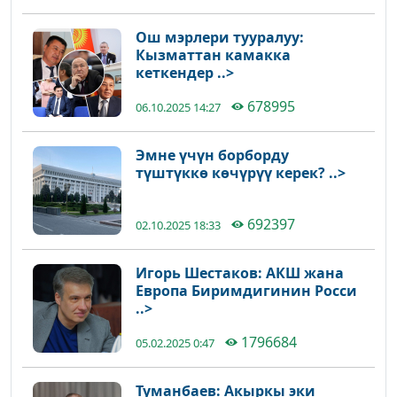
Ош мэрлери тууралуу:
Кызматтан камакка
кеткендер ..>
678995
06.10.2025 14:27
Эмне үчүн борборду
түштүккө көчүрүү керек? ..>
692397
02.10.2025 18:33
Игорь Шестаков: АКШ жана
Европа Биримдигинин Росси
..>
1796684
05.02.2025 0:47
Туманбаев: Акыркы эки