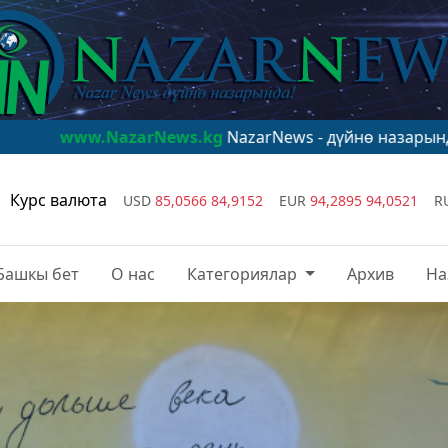
ews.kg
NazarNews - дүйнө назарында!
www.NazarNews
Курс валюта
USD
85,0566
84,9152
EUR
94,2895
94,0521
R
Башкы бет
О нас
Категориялар
Архив
На