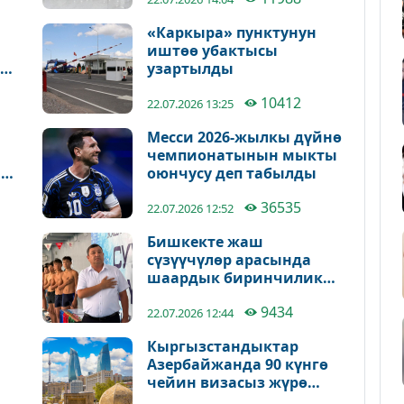
«Каркыра» пунктунун
иштөө убактысы
нг
узартылды
10412
22.07.2026 13:25
Месси 2026-жылкы дүйнө
чемпионатынын мыкты
н
оюнчусу деп табылды
36535
22.07.2026 12:52
Бишкекте жаш
сүзүүчүлөр арасында
шаардык биринчилик
башталды
9434
22.07.2026 12:44
Кыргызстандыктар
Азербайжанда 90 күнгө
чейин визасыз жүрө
алышат