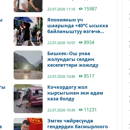
15987
22.07.2026 11:16
ы
Япониянын үч
шаарында +40°C ысыкка
байланыштуу өзгөчө
режим жарыяланды
8934
22.07.2026 10:55
Бишкек–Ош унаа
жолундагы селдин
кесепеттери жоюлду
8517
дө
22.07.2026 10:46
гы
Кочкордогу жол
кырсыгынан эки адам
каза болду
11231
22.07.2026 10:36
Эмгек чөйрөсүндө
а
гендердик басмырлоого