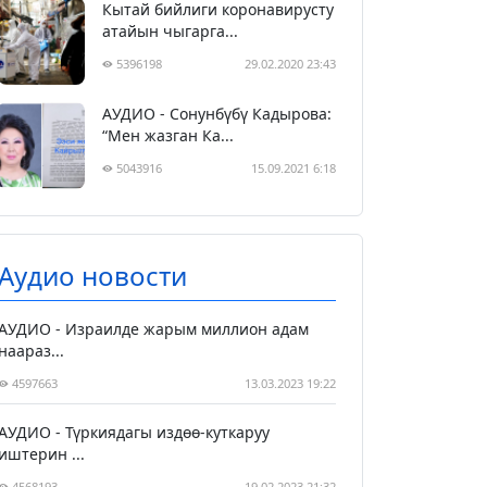
Кытай бийлиги коронавирусту
атайын чыгарга...
5396198
29.02.2020 23:43
АУДИО - Сонунбүбү Кадырова:
“Мен жазган Ка...
5043916
15.09.2021 6:18
Аудио новости
АУДИО - Израилде жарым миллион адам
наараз...
4597663
13.03.2023 19:22
АУДИО - Түркиядагы издөө-куткаруу
иштерин ...
4568193
19.02.2023 21:32