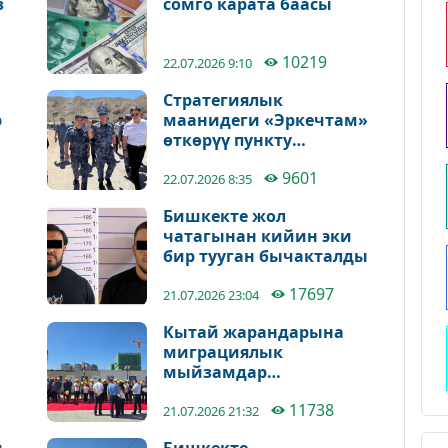
з
сомго карата баасы
10219
22.07.2026 9:10
Стратегиялык
р
маанидеги «Эркечтам»
өткөрүү пункту
кеңейтилүүдө
9601
22.07.2026 8:35
Бишкекте жол
чатагынан кийин эки
бир тууган бычакталды
17697
21.07.2026 23:04
Кытай жарандарына
миграциялык
мыйзамдар
түшүндүрүлдү
11738
21.07.2026 21:32