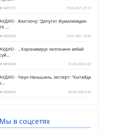
4665172
10.02.2021 23:17
АУДИО - Жактоочу: “Депутат Жумалиевдин
16 ...
4635200
10.02.2021 23:02
АУДИО - ...Коронавирус келгенине аябай
сүй...
4690344
31.03.2020 4:20
АУДИО - Чжун Наньшань, эксперт: “Кытайда
к...
4594830
28.03.2020 4:05
Мы в соцсетях