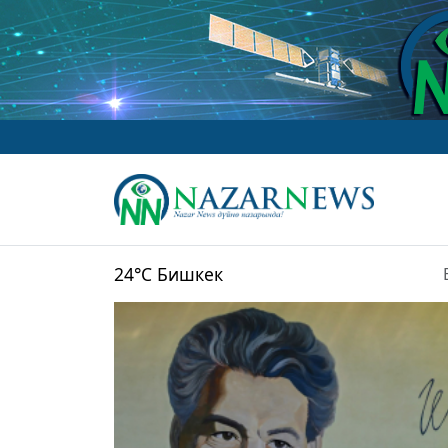
www.NazarN
24°C
Бишкек