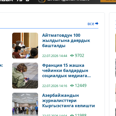
все
Айтматовдун 100
жылдыгына даярдык
башталды
9702
22.07.2026 14:44
и:
Франция 15 жашка
чейинки балдардын
социалдык медиага
кирүүсүнө тыюу салды
12449
22.07.2026 14:16
Азербайжандын
журналисттери
Кыргызстанга келишти
у
11988
22.07.2026 14:04