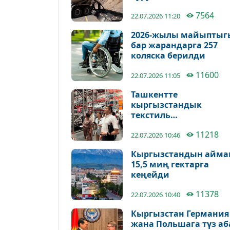
7564
22.07.2026 11:20
2026-жылы майыптыг
бар жарандарга 257
коляска берилди
11600
22.07.2026 11:05
Ташкентте
кыргызстандык
текстиль
өндүрүүчүлөрдүн
11218
бизнес-миссиясы өтүү
22.07.2026 10:46
Кыргызстандын айма
15,5 миң гектарга
кеңейди
11378
22.07.2026 10:40
Кыргызстан Германия
жана Польшага түз аб