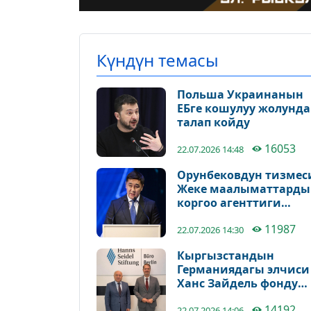
Күндүн темасы
Польша Украинанын
ЕБге кошулуу жолунда
талап койду
16053
22.07.2026 14:48
Орунбековдун тизмес
Жеке маалыматтарды
коргоо агенттиги
териштирүү баштады
11987
22.07.2026 14:30
Кыргызстандын
Германиядагы элчиси
Ханс Зайдель фонду
менен кызматташуун
14192
22.07.2026 14:06