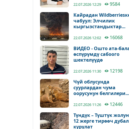
9584
22.07.2026 12:29
Кайрадан Wildberriesк
чабуул: Элчилик
кыргызстандыктар
боюнча тактап жатат
16068
22.07.2026 12:02
ВИДЕО - Ошто ата-бал
өспүрүмдү сабоого
шектелүүдө
12198
22.07.2026 11:30
Чүй облусунда
суурлардан чума
оорусунун белгилери
аныкталган жок
12446
22.07.2026 11:26
Түндүк – Түштүк жолу
12 жерге тирөөч дубал
курулат