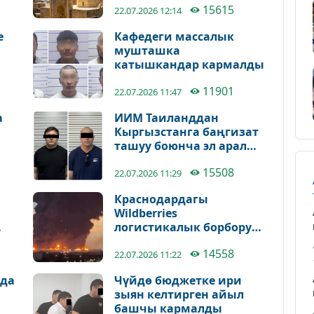
15615
22.07.2026 12:14
е
Кафедеги массалык
мушташка
катышкандар кармалды
11901
22.07.2026 11:47
а
ИИМ Таиланддан
Кыргызстанга баңгизат
ташуу боюнча эл аралык
каналды аныктады
15508
22.07.2026 11:29
Краснодардагы
Wildberries
логистикалык борбору
өрттөнүп кетти
14558
22.07.2026 11:22
нда
Чүйдө бюджетке ири
зыян келтирген айыл
башчы кармалды