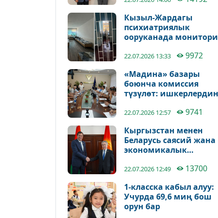
талкуулады
Кызыл-Жардагы
психиатриялык
ооруканада монитори
жүргүзүлдү
9972
22.07.2026 13:33
«Мадина» базары
боюнча комиссия
түзүлөт: ишкерлерди
маселелери каралат
9741
22.07.2026 12:57
Кыргызстан менен
Беларусь саясий жана
экономикалык
кызматташтыкты
13700
күчөтүүнү талкуулады
22.07.2026 12:49
1-класска кабыл алуу:
Учурда 69,6 миң бош
орун бар