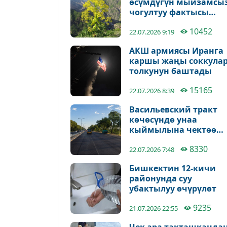
өсүмдүгүн мыйзамсы
чогултуу фактысы
аныкталды
10452
22.07.2026 9:19
АКШ армиясы Иранга
каршы жаңы соккула
толкунун баштады
15165
22.07.2026 8:39
Васильевский тракт
көчөсүндө унаа
кыймылына чектөө
киргизилет
8330
22.07.2026 7:48
Бишкектин 12-кичи
районунда суу
убактылуу өчүрүлөт
9235
21.07.2026 22:55