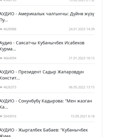
АУДИО - Америкалык чалгынчы: Дүйнө жүзү
Пу...
4628988
24.01.2023 14:39
Аудио - Саясатчы Кубанычбек Исабеков
Курма...
4664094
21.01.2023 18:15
АУДИО - Президент Садыр Жапаровдун
Констит...
4626373
06.05.2022 13:15
АУДИО - Сонунбүбү Кадырова: “Мен жазган
Ка...
5043916
15.09.2021 6:18
АУДИО - Жыргалбек Бабаев: “Кубанычбек
Жума...