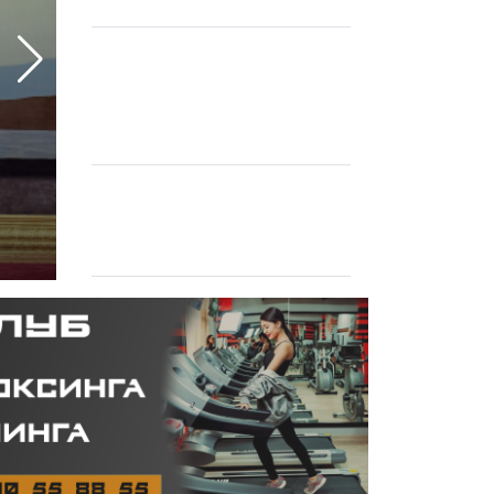
Илхам Алиев Кыргызстанга
мамлекеттик сапары менен
..>
1жума,1күн мурда
Эмомали Рахмонду Тамчыда
Касымалиев тосуп алды ..>
1жума,1күн мурда
Энергетика министринин 2
жаңы орун басары дайындал
..>
1жума,1күн мурда
Жапаров Шавкат
Мирзиёевди I даражадагы