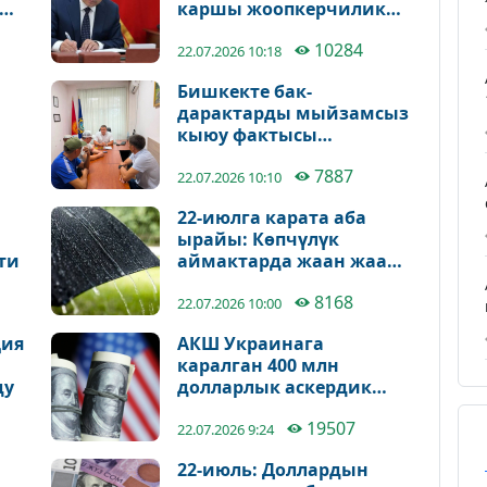
каршы жоопкерчилик
күчөтүлдү
10284
22.07.2026 10:18
Бишкекте бак-
дарактарды мыйзамсыз
кыюу фактысы
аныкталды
7887
22.07.2026 10:10
22-июлга карата аба
ырайы: Көпчүлүк
ти
аймактарда жаан жаап,
күн күркүрөйт
8168
22.07.2026 10:00
ция
АКШ Украинага
каралган 400 млн
ду
долларлык аскердик
жардамды бөлүп
19507
берүүдөн баш тартты
22.07.2026 9:24
22-июль: Доллардын