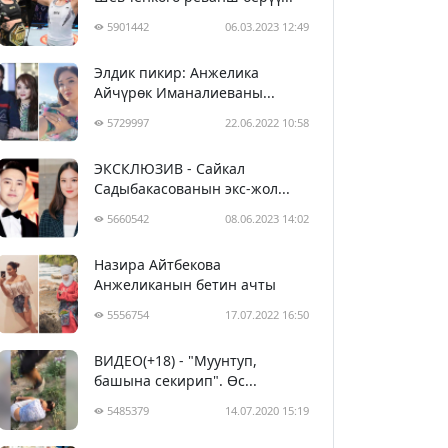
турниринин а ..>
5901442
06.03.2023 12:49
1жума,2күн мурда
Элдик пикир: Анжелика
Президент Жапаров Астана
Айчүрөк Иманалиеваны...
шаарына келди ..>
5729997
22.06.2022 10:58
1жума,2күн мурда
ЭКСКЛЮЗИВ - Сайкал
Садыбакасованын экс-жол...
5660542
08.06.2023 14:02
Назира Айтбекова
Анжеликанын бетин ачты
5556754
17.07.2022 16:50
ВИДЕО(+18) - "Муунтуп,
башына секирип". Өс...
5485379
14.07.2020 15:19