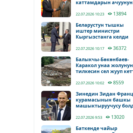
каттамдарын ачуунун
үстүндө иштеп жатат
13894
22.07.2026 10:23
Беларустун тышкы
иштер министри
Кыргызстанга келди
36372
22.07.2026 10:17
Балыкчы-Бөкөнбаев-
Каракол унаа жолунун
тилкесин сел жууп кет
8559
22.07.2026 10:02
Зинедин Зидан Фран
курамасынын башкы
машыктыруучусу бол
13020
22.07.2026 9:53
Баткенде чайыр